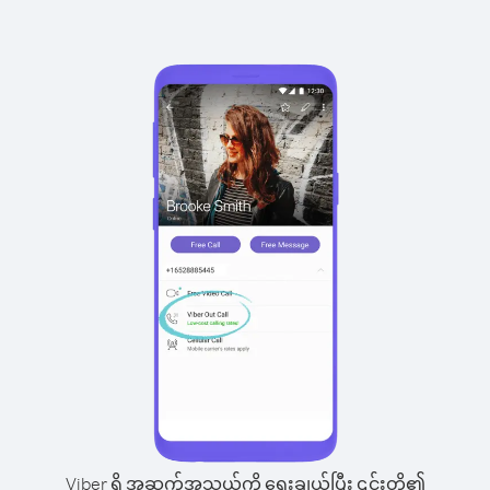
Viber ရှိ အဆက်အသွယ်ကို ရွေးချယ်ပြီး ၎င်းတို့၏