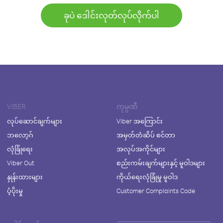
ခုပဲ ဒေါင်းလုတ်လုပ်လိုက်ပါ
VIBER
ကုမ္ပဏီ
လုပ်ဆောင်ချက်များ
Viber အကြောင်း
ဘလော့ဂ်
အမှတ်တံဆိပ် စင်တာ
လုံခြုံရေး
အလုပ်အကိုင်များ
Viber Out
စည်းကမ်းချက်များနှင့် မူဝါဒများ
နှုန်းထားများ
ကိုယ်ရေးလုံခြုံမှု မူဝါဒ
ပံ့ပိုးမှု
Customer Complaints Code