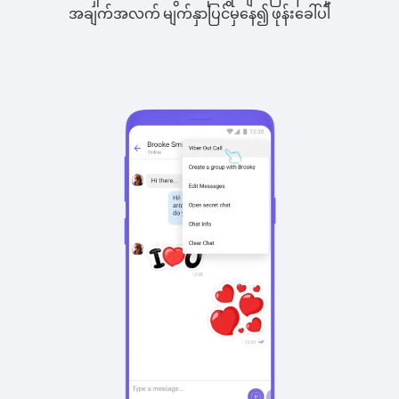
အချက်အလက် မျက်နှာပြင်မှနေ၍ ဖုန်းခေါ်ပါ