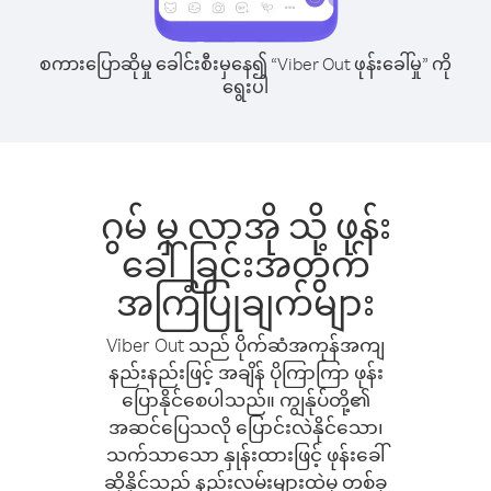
စကားပြောဆိုမှု ခေါင်းစီးမှနေ၍ “Viber Out ဖုန်းခေါ်မှု” ကို
ရွေးပါ
ဂွမ် မှ လာအို သို့ ဖုန်း
ခေါ်ခြင်းအတွက်
အကြံပြုချက်များ
Viber Out သည် ပိုက်ဆံအကုန်အကျ
နည်းနည်းဖြင့် အချိန် ပိုကြာကြာ ဖုန်း
ပြောနိုင်စေပါသည်။ ကျွန်ုပ်တို့၏
အဆင်ပြေသလို ပြောင်းလဲနိုင်သော၊
သက်သာသော နှုန်းထားဖြင့် ဖုန်းခေါ်
ဆိုနိုင်သည့် နည်းလမ်းများထဲမှ တစ်ခု