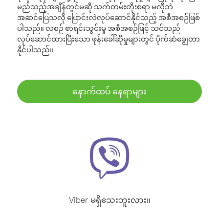
မည်သည့်အချိန်တွင်မဆို သက်တမ်းတိုးစရာ မလိုဘဲ
အဆင်ပြေသလို ပြောင်းလဲလုပ်ဆောင်နိုင်သည့် အစီအစဉ်ဖြစ်
ပါသည်။ လစဉ် စာရင်းသွင်းမှု အစီအစဉ်ဖြင့် သင်သည်
လုပ်ဆောင်ထားပြီးသော ဖုန်းခေါ်ဆိုမှုများတွင် ပိုက်ဆံချွေတာ
နိုင်ပါသည်။
နောက်ထပ် နေရာများ
Viber မရှိသေးဘူးလား။