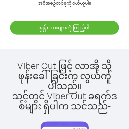
အစီအစဉ်တစ်ခုကို ဝယ်ယူပါ။
နှုန်းထားများကို ကြည့်ပါ
Viber Out ဖြင့် လာအို သို့
ဖုန်းခေါ်ခြင်းက လွယ်ကူ
ပါသည်။
သင့်တွင် Viber Out ခရက်ဒ
စ်များ ရှိပါက သင်သည်-