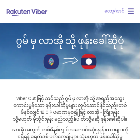
လော့ဂ်အင်
Togg
navig
ဂွမ် မှ လာအို သို့ ဖုန်းခေါ်ဆိုပုံ
Viber Out ဖြင့် သင်သည် ဂွမ် မှ လာအို သို့ အရည်အသွေး
ကောင်းမွန်သော ဖုန်းခေါ်ဆိုမှုများ လုပ်ဆောင်နိုင်သည်။
တစ်
မိနစ်လျှင် 12.0 ¢ ပမာဏမှစ၍ ဖြင့် လာအို - ကြိုးဖုန်း
သို့မဟုတ် မိုဘိုင်းဖုန်း မည်သည့်နံပါတ်သို့မဆို ဖုန်းခေါ်ဆိုပါ။
လာအို အတွက် တစ်မိနစ်လျှင် အကောင်းဆုံး နှုန်းထားများကို
ရရှိရန် ခရက်ဒစ် ပက်ကေ့ချ်များ သို့မဟုတ် ဖုန်းခေါ်ဆိုမှု