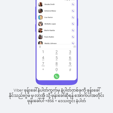
Viber ဖုန်းခေါ်နံပါတ်ကွက်မှ နံပါတ်တစ်ခုကို ဖုန်းခေါ်
နိုင်သည်။
ဂွမ် မှ လာအို သို့ ဖုန်းခေါ်ဆိုရန် အောက်ပါအတိုင်း
ဖုန်းခေါ်ပါ-
+
+
856
ဒေသတွင်း နံပါတ်