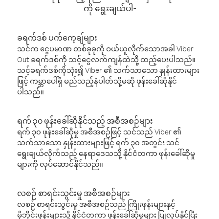
ကို ရွေးချယ်ပါ-
ခရက်ဒစ် ပက်ကေ့ချ်များ
သင်က ငွေပမာဏ တစ်ခုခုကို ဝယ်ယူလိုက်သောအခါ Viber
Out ခရက်ဒစ်ကို သင့်ငွေလက်ကျန်ထဲသို့ ထည့်ပေးပါသည်။
သင့်ခရက်ဒစ်ကိုသုံး၍ Viber ၏ သက်သာသော နှုန်းထားများ
ဖြင့် ကမ္ဘာပေါ်ရှိ မည်သည့်နံပါတ်သို့မဆို ဖုန်းခေါ်ဆိုနိုင်
ပါသည်။
ရက် ၃၀ ဖုန်းခေါ်ဆိုနိုင်သည့် အစီအစဉ်များ
ရက် ၃၀ ဖုန်းခေါ်ဆိုမှု အစီအစဉ်ဖြင့် သင်သည် Viber ၏
သက်သာသော နှုန်းထားများဖြင့် ရက် ၃၀ အတွင်း သင်
ရွေးချယ်လိုက်သည့် နေရာဒေသသို့ နိုင်ငံတကာ ဖုန်းခေါ်ဆိုမှု
များကို လုပ်ဆောင်နိုင်သည်။
လစဉ် စာရင်းသွင်းမှု အစီအစဉ်များ
လစဉ် စာရင်းသွင်းမှု အစီအစဉ်သည် ကြိုးဖုန်းများနှင့်
မိုဘိုင်းဖုန်းများသို့ နိုင်ငံတကာ ဖုန်းခေါ်ဆိုမှုများ ပြုလုပ်နိုင်ပြီး