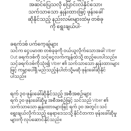
အဆင်ပြေသလို ပြောင်းလဲနိုင်သော၊
သက်သာသော နှုန်းထားဖြင့် ဖုန်းခေါ်
ဆိုနိုင်သည့် နည်းလမ်းများထဲမှ တစ်ခု
ကို ရွေးချယ်ပါ-
ခရက်ဒစ် ပက်ကေ့ချ်များ
သင်က ငွေပမာဏ တစ်ခုခုကို ဝယ်ယူလိုက်သောအခါ Viber
Out ခရက်ဒစ်ကို သင့်ငွေလက်ကျန်ထဲသို့ ထည့်ပေးပါသည်။
သင့်ခရက်ဒစ်ကိုသုံး၍ Viber ၏ သက်သာသော နှုန်းထားများ
ဖြင့် ကမ္ဘာပေါ်ရှိ မည်သည့်နံပါတ်သို့မဆို ဖုန်းခေါ်ဆိုနိုင်
ပါသည်။
ရက် ၃၀ ဖုန်းခေါ်ဆိုနိုင်သည့် အစီအစဉ်များ
ရက် ၃၀ ဖုန်းခေါ်ဆိုမှု အစီအစဉ်ဖြင့် သင်သည် Viber ၏
သက်သာသော နှုန်းထားများဖြင့် ရက် ၃၀ အတွင်း သင်
ရွေးချယ်လိုက်သည့် နေရာဒေသသို့ နိုင်ငံတကာ ဖုန်းခေါ်ဆိုမှု
များကို လုပ်ဆောင်နိုင်သည်။