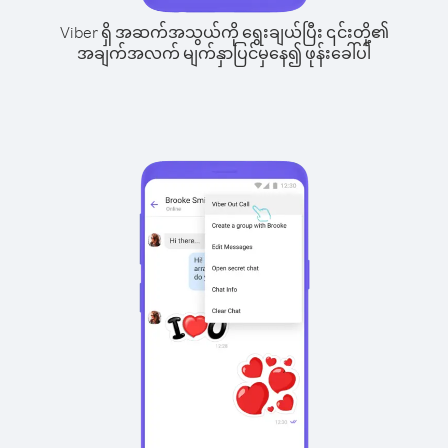
Viber ရှိ အဆက်အသွယ်ကို ရွေးချယ်ပြီး ၎င်းတို့၏
အချက်အလက် မျက်နှာပြင်မှနေ၍ ဖုန်းခေါ်ပါ