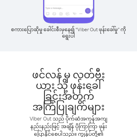
စကားပြောဆိုမှု ခေါင်းစီးမှနေ၍ “Viber Out ဖုန်းခေါ်မှု” ကို
ရွေးပါ
ဖင်လန် မှ လတ်ဗီး
ယား သို့ ဖုန်းခေါ်
ခြင်းအတွက်
အကြံပြုချက်များ
Viber Out သည် ပိုက်ဆံအကုန်အကျ
နည်းနည်းဖြင့် အချိန် ပိုကြာကြာ ဖုန်း
ပြောနိုင်စေပါသည်။ ကျွန်ုပ်တို့၏