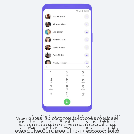
Viber ဖုန်းခေါ်နံပါတ်ကွက်မှ နံပါတ်တစ်ခုကို ဖုန်းခေါ်
နိုင်သည်။
ဖင်လန် မှ လတ်ဗီးယား သို့ ဖုန်းခေါ်ဆိုရန်
အောက်ပါအတိုင်း ဖုန်းခေါ်ပါ-
+
+
371
ဒေသတွင်း နံပါတ်