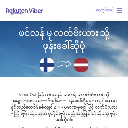
လော့ဂ်အင်
Togg
navig
ဖင်လန် မှ လတ်ဗီးယား သို့
ဖုန်းခေါ်ဆိုပုံ
Viber Out ဖြင့် သင်သည် ဖင်လန် မှ လတ်ဗီးယား သို့
အရည်အသွေး ကောင်းမွန်သော ဖုန်းခေါ်ဆိုမှုများ လုပ်ဆောင်
နိုင်သည်။
တစ်မိနစ်လျှင် 21.1 ¢ ပမာဏမှစ၍ ဖြင့် လတ်ဗီးယား
- ကြိုးဖုန်း သို့မဟုတ် မိုဘိုင်းဖုန်း မည်သည့်နံပါတ်သို့မဆို ဖုန်း
ခေါ်ဆိုပါ။