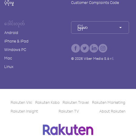
ပံ့ပိုးမှု
Customer Complaints Code
ဒေါင်းလုတ်
မြန်မာ
Android
iPhone & iPad
Windows PC
Mac
©
2026
Viber Media S.à r.l.
Linux
Rakuten Viki
Rakuten Kobo
Rakuten Travel
Rakuten Marketing
Rakuten Insight
Rakuten TV
About Rakuten