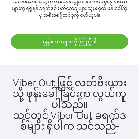
လတ်ဗီးယား အတွက် တစ်မိနစ်လျှင် အကောင်းဆုံး နှုန်းထား
များကို ရရှိရန် ခရက်ဒစ် ပက်ကေ့ချ်များ သို့မဟုတ် ဖုန်းခေါ်ဆို
မှု အစီအစဉ်တစ်ခုကို ဝယ်ယူပါ။
နှုန်းထားများကို ကြည့်ပါ
Viber Out ဖြင့် လတ်ဗီးယား
သို့ ဖုန်းခေါ်ခြင်းက လွယ်ကူ
ပါသည်။
သင့်တွင် Viber Out ခရက်ဒ
စ်များ ရှိပါက သင်သည်-