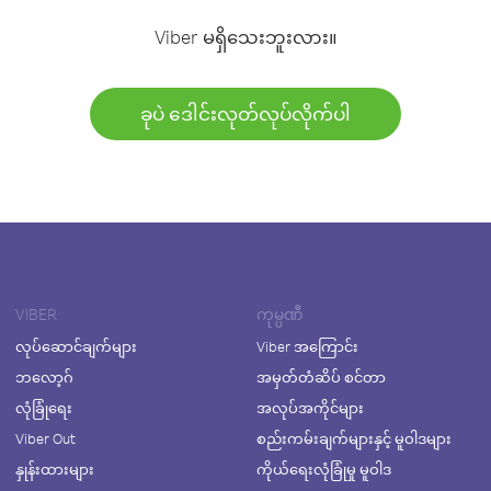
Viber မရှိသေးဘူးလား။
ခုပဲ ဒေါင်းလုတ်လုပ်လိုက်ပါ
VIBER
ကုမ္ပဏီ
လုပ်ဆောင်ချက်များ
Viber အကြောင်း
ဘလော့ဂ်
အမှတ်တံဆိပ် စင်တာ
လုံခြုံရေး
အလုပ်အကိုင်များ
Viber Out
စည်းကမ်းချက်များနှင့် မူဝါဒများ
နှုန်းထားများ
ကိုယ်ရေးလုံခြုံမှု မူဝါဒ