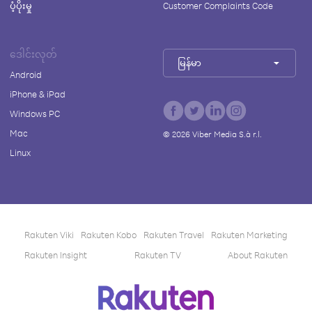
ပံ့ပိုးမှု
Customer Complaints Code
ဒေါင်းလုတ်
မြန်မာ
Android
iPhone & iPad
Windows PC
Mac
©
2026
Viber Media S.à r.l.
Linux
Rakuten Viki
Rakuten Kobo
Rakuten Travel
Rakuten Marketing
Rakuten Insight
Rakuten TV
About Rakuten