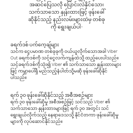
အဆင်ပြေသလို ပြောင်းလဲနိုင်သော၊
သက်သာသော နှုန်းထားဖြင့် ဖုန်းခေါ်
ဆိုနိုင်သည့် နည်းလမ်းများထဲမှ တစ်ခု
ကို ရွေးချယ်ပါ-
ခရက်ဒစ် ပက်ကေ့ချ်များ
သင်က ငွေပမာဏ တစ်ခုခုကို ဝယ်ယူလိုက်သောအခါ Viber
Out ခရက်ဒစ်ကို သင့်ငွေလက်ကျန်ထဲသို့ ထည့်ပေးပါသည်။
သင့်ခရက်ဒစ်ကိုသုံး၍ Viber ၏ သက်သာသော နှုန်းထားများ
ဖြင့် ကမ္ဘာပေါ်ရှိ မည်သည့်နံပါတ်သို့မဆို ဖုန်းခေါ်ဆိုနိုင်
ပါသည်။
ရက် ၃၀ ဖုန်းခေါ်ဆိုနိုင်သည့် အစီအစဉ်များ
ရက် ၃၀ ဖုန်းခေါ်ဆိုမှု အစီအစဉ်ဖြင့် သင်သည် Viber ၏
သက်သာသော နှုန်းထားများဖြင့် ရက် ၃၀ အတွင်း သင်
ရွေးချယ်လိုက်သည့် နေရာဒေသသို့ နိုင်ငံတကာ ဖုန်းခေါ်ဆိုမှု
များကို လုပ်ဆောင်နိုင်သည်။