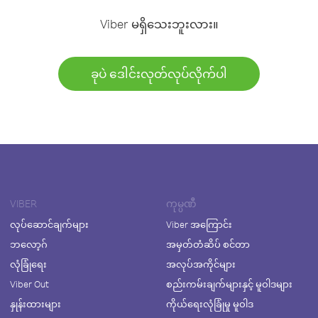
Viber မရှိသေးဘူးလား။
ခုပဲ ဒေါင်းလုတ်လုပ်လိုက်ပါ
VIBER
ကုမ္ပဏီ
လုပ်ဆောင်ချက်များ
Viber အကြောင်း
ဘလော့ဂ်
အမှတ်တံဆိပ် စင်တာ
လုံခြုံရေး
အလုပ်အကိုင်များ
Viber Out
စည်းကမ်းချက်များနှင့် မူဝါဒများ
နှုန်းထားများ
ကိုယ်ရေးလုံခြုံမှု မူဝါဒ