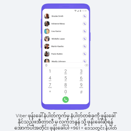
Viber ဖုန်းခေါ်နံပါတ်ကွက်မှ နံပါတ်တစ်ခုကို ဖုန်းခေါ်
နိုင်သည်။
အီတာလီ မှ လက်ဘနွန် သို့ ဖုန်းခေါ်ဆိုရန်
အောက်ပါအတိုင်း ဖုန်းခေါ်ပါ-
+
+
961
ဒေသတွင်း နံပါတ်