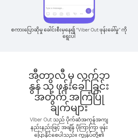
စကားပြောဆိုမှု ခေါင်းစီးမှနေ၍ “Viber Out ဖုန်းခေါ်မှု” ကို
ရွေးပါ
အီတာလီ မှ လက်ဘ
နွန် သို့ ဖုန်းခေါ်ခြင်း
အတွက် အကြံပြု
ချက်များ
Viber Out သည် ပိုက်ဆံအကုန်အကျ
နည်းနည်းဖြင့် အချိန် ပိုကြာကြာ ဖုန်း
ပြောနိုင်စေပါသည်။ ကျွန်ုပ်တို့၏