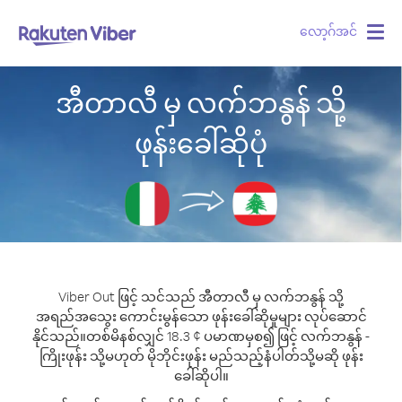
လော့ဂ်အင်
Togg
navig
အီတာလီ မှ လက်ဘနွန် သို့
ဖုန်းခေါ်ဆိုပုံ
Viber Out ဖြင့် သင်သည် အီတာလီ မှ လက်ဘနွန် သို့
အရည်အသွေး ကောင်းမွန်သော ဖုန်းခေါ်ဆိုမှုများ လုပ်ဆောင်
နိုင်သည်။
တစ်မိနစ်လျှင် 18.3 ¢ ပမာဏမှစ၍ ဖြင့် လက်ဘနွန် -
ကြိုးဖုန်း သို့မဟုတ် မိုဘိုင်းဖုန်း မည်သည့်နံပါတ်သို့မဆို ဖုန်း
ခေါ်ဆိုပါ။