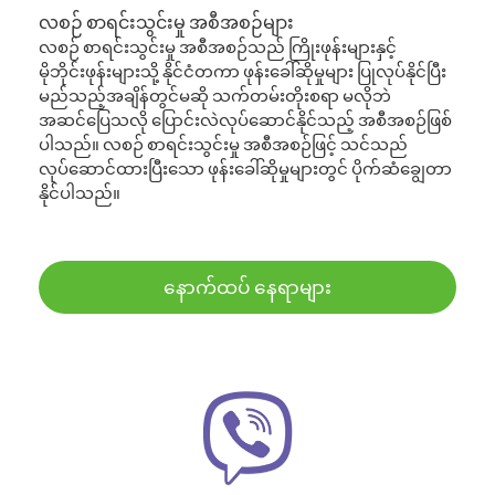
လစဉ် စာရင်းသွင်းမှု အစီအစဉ်များ
လစဉ် စာရင်းသွင်းမှု အစီအစဉ်သည် ကြိုးဖုန်းများနှင့်
မိုဘိုင်းဖုန်းများသို့ နိုင်ငံတကာ ဖုန်းခေါ်ဆိုမှုများ ပြုလုပ်နိုင်ပြီး
မည်သည့်အချိန်တွင်မဆို သက်တမ်းတိုးစရာ မလိုဘဲ
အဆင်ပြေသလို ပြောင်းလဲလုပ်ဆောင်နိုင်သည့် အစီအစဉ်ဖြစ်
ပါသည်။ လစဉ် စာရင်းသွင်းမှု အစီအစဉ်ဖြင့် သင်သည်
လုပ်ဆောင်ထားပြီးသော ဖုန်းခေါ်ဆိုမှုများတွင် ပိုက်ဆံချွေတာ
နိုင်ပါသည်။
နောက်ထပ် နေရာများ