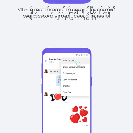
Viber ရှိ အဆက်အသွယ်ကို ရွေးချယ်ပြီး ၎င်းတို့၏
အချက်အလက် မျက်နှာပြင်မှနေ၍ ဖုန်းခေါ်ပါ