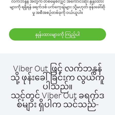
လက်ဘနွန် အတွက် တစ်မိနစ်လျှင် အကောင်းဆုံး နှုန်းထား
များကို ရရှိရန် ခရက်ဒစ် ပက်ကေ့ချ်များ သို့မဟုတ် ဖုန်းခေါ်ဆို
မှု အစီအစဉ်တစ်ခုကို ဝယ်ယူပါ။
နှုန်းထားများကို ကြည့်ပါ
Viber Out ဖြင့် လက်ဘနွန်
သို့ ဖုန်းခေါ်ခြင်းက လွယ်ကူ
ပါသည်။
သင့်တွင် Viber Out ခရက်ဒ
စ်များ ရှိပါက သင်သည်-