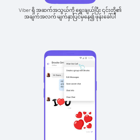
Viber ရှိ အဆက်အသွယ်ကို ရွေးချယ်ပြီး ၎င်းတို့၏
အချက်အလက် မျက်နှာပြင်မှနေ၍ ဖုန်းခေါ်ပါ