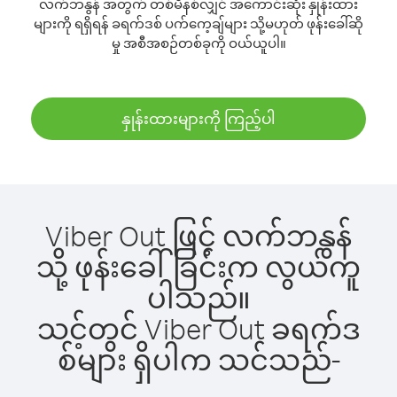
လက်ဘနွန် အတွက် တစ်မိနစ်လျှင် အကောင်းဆုံး နှုန်းထား
များကို ရရှိရန် ခရက်ဒစ် ပက်ကေ့ချ်များ သို့မဟုတ် ဖုန်းခေါ်ဆို
မှု အစီအစဉ်တစ်ခုကို ဝယ်ယူပါ။
နှုန်းထားများကို ကြည့်ပါ
Viber Out ဖြင့် လက်ဘနွန်
သို့ ဖုန်းခေါ်ခြင်းက လွယ်ကူ
ပါသည်။
သင့်တွင် Viber Out ခရက်ဒ
စ်များ ရှိပါက သင်သည်-