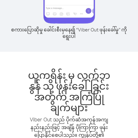
စကားပြောဆိုမှု ခေါင်းစီးမှနေ၍ “Viber Out ဖုန်းခေါ်မှု” ကို
ရွေးပါ
ယူကရိန်း မှ လက်ဘ
နွန် သို့ ဖုန်းခေါ်ခြင်း
အတွက် အကြံပြု
ချက်များ
Viber Out သည် ပိုက်ဆံအကုန်အကျ
နည်းနည်းဖြင့် အချိန် ပိုကြာကြာ ဖုန်း
ပြောနိုင်စေပါသည်။ ကျွန်ုပ်တို့၏