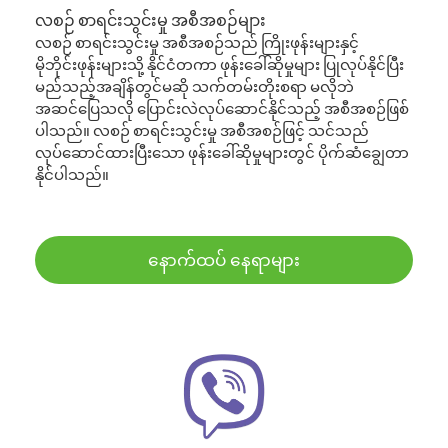
လစဉ် စာရင်းသွင်းမှု အစီအစဉ်များ
လစဉ် စာရင်းသွင်းမှု အစီအစဉ်သည် ကြိုးဖုန်းများနှင့်
မိုဘိုင်းဖုန်းများသို့ နိုင်ငံတကာ ဖုန်းခေါ်ဆိုမှုများ ပြုလုပ်နိုင်ပြီး
မည်သည့်အချိန်တွင်မဆို သက်တမ်းတိုးစရာ မလိုဘဲ
အဆင်ပြေသလို ပြောင်းလဲလုပ်ဆောင်နိုင်သည့် အစီအစဉ်ဖြစ်
ပါသည်။ လစဉ် စာရင်းသွင်းမှု အစီအစဉ်ဖြင့် သင်သည်
လုပ်ဆောင်ထားပြီးသော ဖုန်းခေါ်ဆိုမှုများတွင် ပိုက်ဆံချွေတာ
နိုင်ပါသည်။
နောက်ထပ် နေရာများ