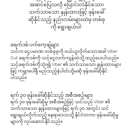
အဆင်ပြေသလို ပြောင်းလဲနိုင်သော၊
သက်သာသော နှုန်းထားဖြင့် ဖုန်းခေါ်
ဆိုနိုင်သည့် နည်းလမ်းများထဲမှ တစ်ခု
ကို ရွေးချယ်ပါ-
ခရက်ဒစ် ပက်ကေ့ချ်များ
သင်က ငွေပမာဏ တစ်ခုခုကို ဝယ်ယူလိုက်သောအခါ Viber
Out ခရက်ဒစ်ကို သင့်ငွေလက်ကျန်ထဲသို့ ထည့်ပေးပါသည်။
သင့်ခရက်ဒစ်ကိုသုံး၍ Viber ၏ သက်သာသော နှုန်းထားများ
ဖြင့် ကမ္ဘာပေါ်ရှိ မည်သည့်နံပါတ်သို့မဆို ဖုန်းခေါ်ဆိုနိုင်
ပါသည်။
ရက် ၃၀ ဖုန်းခေါ်ဆိုနိုင်သည့် အစီအစဉ်များ
ရက် ၃၀ ဖုန်းခေါ်ဆိုမှု အစီအစဉ်ဖြင့် သင်သည် Viber ၏
သက်သာသော နှုန်းထားများဖြင့် ရက် ၃၀ အတွင်း သင်
ရွေးချယ်လိုက်သည့် နေရာဒေသသို့ နိုင်ငံတကာ ဖုန်းခေါ်ဆိုမှု
များကို လုပ်ဆောင်နိုင်သည်။