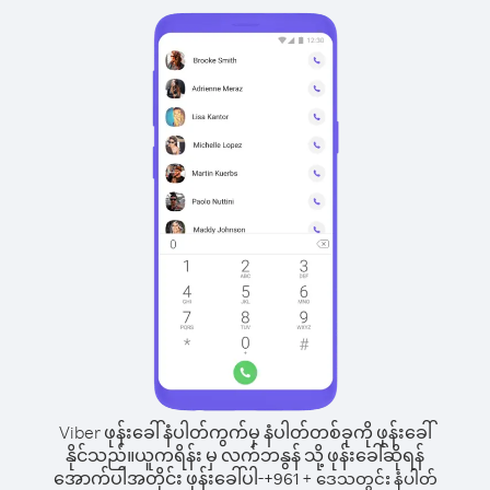
Viber ဖုန်းခေါ်နံပါတ်ကွက်မှ နံပါတ်တစ်ခုကို ဖုန်းခေါ်
နိုင်သည်။
ယူကရိန်း မှ လက်ဘနွန် သို့ ဖုန်းခေါ်ဆိုရန်
အောက်ပါအတိုင်း ဖုန်းခေါ်ပါ-
+
+
961
ဒေသတွင်း နံပါတ်