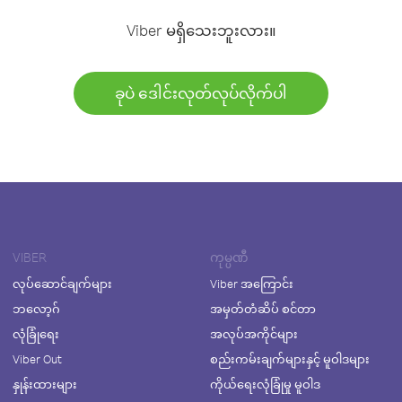
Viber မရှိသေးဘူးလား။
ခုပဲ ဒေါင်းလုတ်လုပ်လိုက်ပါ
VIBER
ကုမ္ပဏီ
လုပ်ဆောင်ချက်များ
Viber အကြောင်း
ဘလော့ဂ်
အမှတ်တံဆိပ် စင်တာ
လုံခြုံရေး
အလုပ်အကိုင်များ
Viber Out
စည်းကမ်းချက်များနှင့် မူဝါဒများ
နှုန်းထားများ
ကိုယ်ရေးလုံခြုံမှု မူဝါဒ