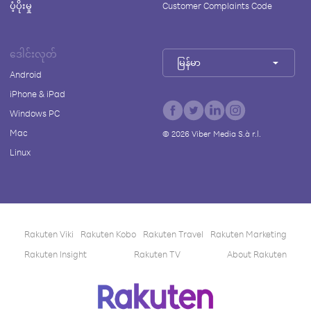
ပံ့ပိုးမှု
Customer Complaints Code
ဒေါင်းလုတ်
မြန်မာ
Android
iPhone & iPad
Windows PC
Mac
©
2026
Viber Media S.à r.l.
Linux
Rakuten Viki
Rakuten Kobo
Rakuten Travel
Rakuten Marketing
Rakuten Insight
Rakuten TV
About Rakuten