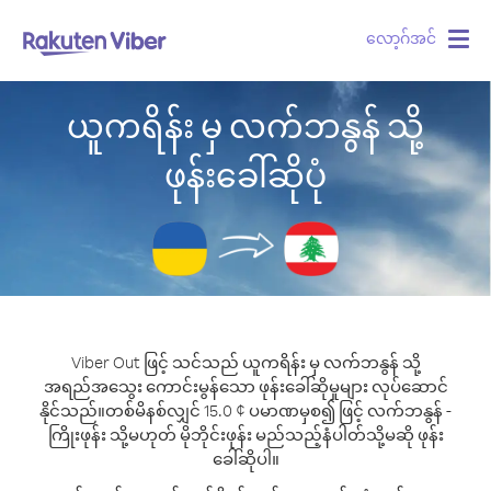
လော့ဂ်အင်
Togg
navig
ယူကရိန်း မှ လက်ဘနွန် သို့
ဖုန်းခေါ်ဆိုပုံ
Viber Out ဖြင့် သင်သည် ယူကရိန်း မှ လက်ဘနွန် သို့
အရည်အသွေး ကောင်းမွန်သော ဖုန်းခေါ်ဆိုမှုများ လုပ်ဆောင်
နိုင်သည်။
တစ်မိနစ်လျှင် 15.0 ¢ ပမာဏမှစ၍ ဖြင့် လက်ဘနွန် -
ကြိုးဖုန်း သို့မဟုတ် မိုဘိုင်းဖုန်း မည်သည့်နံပါတ်သို့မဆို ဖုန်း
ခေါ်ဆိုပါ။