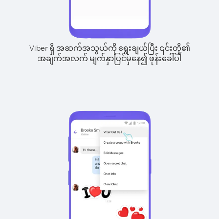
Viber ရှိ အဆက်အသွယ်ကို ရွေးချယ်ပြီး ၎င်းတို့၏
အချက်အလက် မျက်နှာပြင်မှနေ၍ ဖုန်းခေါ်ပါ