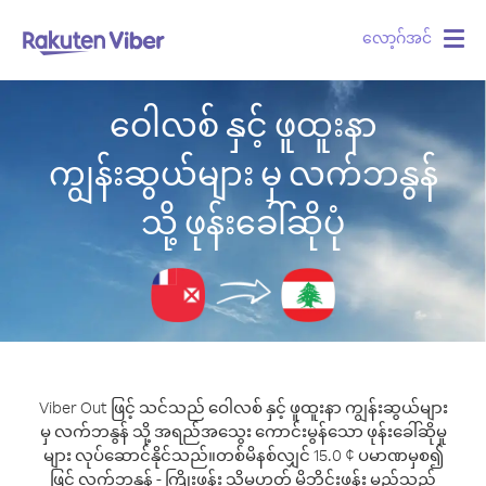
လော့ဂ်အင်
Togg
navig
ဝေါလစ် နှင့် ဖူထူးနာ
ကျွန်းဆွယ်များ မှ လက်ဘနွန်
သို့ ဖုန်းခေါ်ဆိုပုံ
Viber Out ဖြင့် သင်သည် ဝေါလစ် နှင့် ဖူထူးနာ ကျွန်းဆွယ်များ
မှ လက်ဘနွန် သို့ အရည်အသွေး ကောင်းမွန်သော ဖုန်းခေါ်ဆိုမှု
များ လုပ်ဆောင်နိုင်သည်။
တစ်မိနစ်လျှင် 15.0 ¢ ပမာဏမှစ၍
ဖြင့် လက်ဘနွန် - ကြိုးဖုန်း သို့မဟုတ် မိုဘိုင်းဖုန်း မည်သည့်