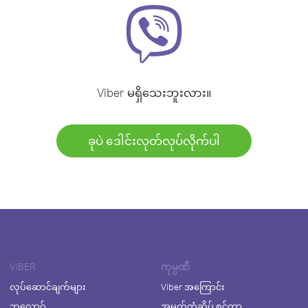
Viber မရှိသေးဘူးလား။
ခုပဲ ဒေါင်းလုတ်လုပ်လိုက်ပါ
VIBER
ကုမ္ပဏီ
လုပ်ဆောင်ချက်များ
Viber အကြောင်း
ဘလော့ဂ်
အမှတ်တံဆိပ် စင်တာ