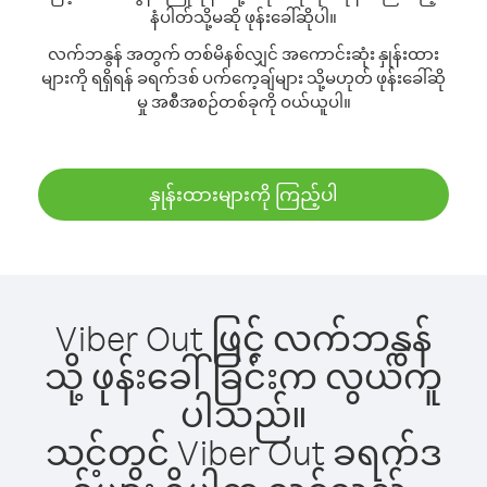
နံပါတ်သို့မဆို ဖုန်းခေါ်ဆိုပါ။
လက်ဘနွန် အတွက် တစ်မိနစ်လျှင် အကောင်းဆုံး နှုန်းထား
များကို ရရှိရန် ခရက်ဒစ် ပက်ကေ့ချ်များ သို့မဟုတ် ဖုန်းခေါ်ဆို
မှု အစီအစဉ်တစ်ခုကို ဝယ်ယူပါ။
နှုန်းထားများကို ကြည့်ပါ
Viber Out ဖြင့် လက်ဘနွန်
သို့ ဖုန်းခေါ်ခြင်းက လွယ်ကူ
ပါသည်။
သင့်တွင် Viber Out ခရက်ဒ