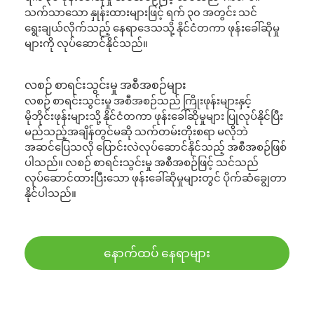
သက်သာသော နှုန်းထားများဖြင့် ရက် ၃၀ အတွင်း သင်
ရွေးချယ်လိုက်သည့် နေရာဒေသသို့ နိုင်ငံတကာ ဖုန်းခေါ်ဆိုမှု
များကို လုပ်ဆောင်နိုင်သည်။
လစဉ် စာရင်းသွင်းမှု အစီအစဉ်များ
လစဉ် စာရင်းသွင်းမှု အစီအစဉ်သည် ကြိုးဖုန်းများနှင့်
မိုဘိုင်းဖုန်းများသို့ နိုင်ငံတကာ ဖုန်းခေါ်ဆိုမှုများ ပြုလုပ်နိုင်ပြီး
မည်သည့်အချိန်တွင်မဆို သက်တမ်းတိုးစရာ မလိုဘဲ
အဆင်ပြေသလို ပြောင်းလဲလုပ်ဆောင်နိုင်သည့် အစီအစဉ်ဖြစ်
ပါသည်။ လစဉ် စာရင်းသွင်းမှု အစီအစဉ်ဖြင့် သင်သည်
လုပ်ဆောင်ထားပြီးသော ဖုန်းခေါ်ဆိုမှုများတွင် ပိုက်ဆံချွေတာ
နိုင်ပါသည်။
နောက်ထပ် နေရာများ