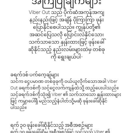
အကြံပြုချက်များ
Viber Out သည် ပိုက်ဆံအကုန်အကျ
နည်းနည်းဖြင့် အချိန် ပိုကြာကြာ ဖုန်း
ပြောနိုင်စေပါသည်။ ကျွန်ုပ်တို့၏
အဆင်ပြေသလို ပြောင်းလဲနိုင်သော၊
သက်သာသော နှုန်းထားဖြင့် ဖုန်းခေါ်
ဆိုနိုင်သည့် နည်းလမ်းများထဲမှ တစ်ခု
ကို ရွေးချယ်ပါ-
ခရက်ဒစ် ပက်ကေ့ချ်များ
သင်က ငွေပမာဏ တစ်ခုခုကို ဝယ်ယူလိုက်သောအခါ Viber
Out ခရက်ဒစ်ကို သင့်ငွေလက်ကျန်ထဲသို့ ထည့်ပေးပါသည်။
သင့်ခရက်ဒစ်ကိုသုံး၍ Viber ၏ သက်သာသော နှုန်းထားများ
ဖြင့် ကမ္ဘာပေါ်ရှိ မည်သည့်နံပါတ်သို့မဆို ဖုန်းခေါ်ဆိုနိုင်
ပါသည်။
ရက် ၃၀ ဖုန်းခေါ်ဆိုနိုင်သည့် အစီအစဉ်များ
ရက် ၃၀ ဖုန်းခေါ်ဆိုမှု အစီအစဉ်ဖြင့် သင်သည် Viber ၏