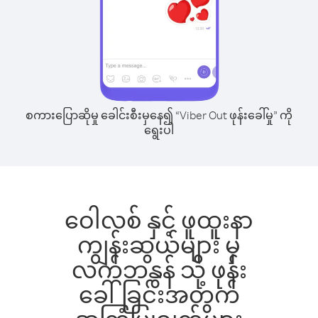
စကားပြောဆိုမှု ခေါင်းစီးမှနေ၍ “Viber Out ဖုန်းခေါ်မှု” ကို
ရွေးပါ
ဝေါလစ် နှင့် ဖူထူးနာ
ကျွန်းဆွယ်များ မှ
လက်ဘနွန် သို့ ဖုန်း
ခေါ်ခြင်းအတွက်