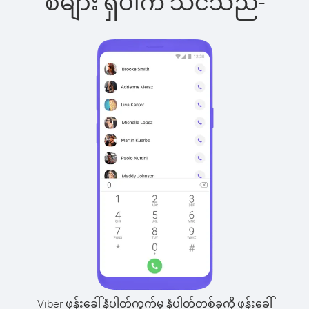
စ်များ ရှိပါက သင်သည်-
Viber ဖုန်းခေါ်နံပါတ်ကွက်မှ နံပါတ်တစ်ခုကို ဖုန်းခေါ်