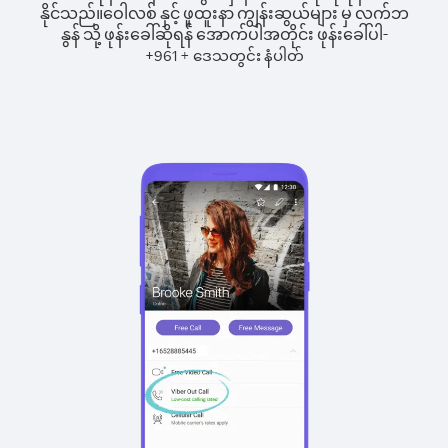
နိုင်သည်။
ဝေါလစ် နှင့် ဖူထူးနာ ကျွန်းဆွယ်များ မှ လက်ဘ
နွန် သို့ ဖုန်းခေါ်ဆိုရန် အောက်ပါအတိုင်း ဖုန်းခေါ်ပါ-
+
+
961
ဒေသတွင်း နံပါတ်