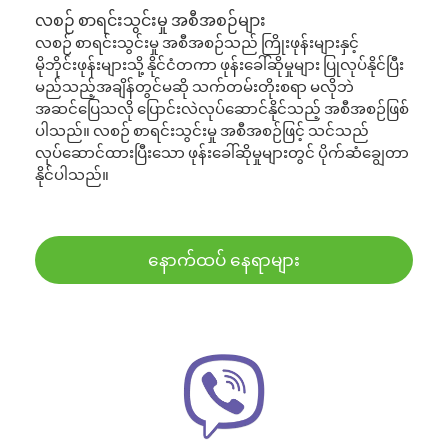
လစဉ် စာရင်းသွင်းမှု အစီအစဉ်များ
လစဉ် စာရင်းသွင်းမှု အစီအစဉ်သည် ကြိုးဖုန်းများနှင့်
မိုဘိုင်းဖုန်းများသို့ နိုင်ငံတကာ ဖုန်းခေါ်ဆိုမှုများ ပြုလုပ်နိုင်ပြီး
မည်သည့်အချိန်တွင်မဆို သက်တမ်းတိုးစရာ မလိုဘဲ
အဆင်ပြေသလို ပြောင်းလဲလုပ်ဆောင်နိုင်သည့် အစီအစဉ်ဖြစ်
ပါသည်။ လစဉ် စာရင်းသွင်းမှု အစီအစဉ်ဖြင့် သင်သည်
လုပ်ဆောင်ထားပြီးသော ဖုန်းခေါ်ဆိုမှုများတွင် ပိုက်ဆံချွေတာ
နိုင်ပါသည်။
နောက်ထပ် နေရာများ