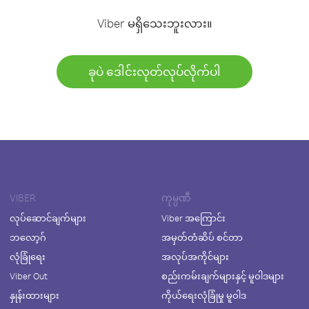
Viber မရှိသေးဘူးလား။
ခုပဲ ဒေါင်းလုတ်လုပ်လိုက်ပါ
VIBER
ကုမ္ပဏီ
လုပ်ဆောင်ချက်များ
Viber အကြောင်း
ဘလော့ဂ်
အမှတ်တံဆိပ် စင်တာ
လုံခြုံရေး
အလုပ်အကိုင်များ
Viber Out
စည်းကမ်းချက်များနှင့် မူဝါဒများ
နှုန်းထားများ
ကိုယ်ရေးလုံခြုံမှု မူဝါဒ