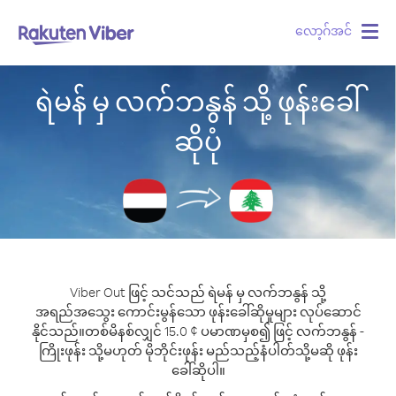
လော့ဂ်အင်
Togg
navig
ရဲမန် မှ လက်ဘနွန် သို့ ဖုန်းခေါ်
ဆိုပုံ
Viber Out ဖြင့် သင်သည် ရဲမန် မှ လက်ဘနွန် သို့
အရည်အသွေး ကောင်းမွန်သော ဖုန်းခေါ်ဆိုမှုများ လုပ်ဆောင်
နိုင်သည်။
တစ်မိနစ်လျှင် 15.0 ¢ ပမာဏမှစ၍ ဖြင့် လက်ဘနွန် -
ကြိုးဖုန်း သို့မဟုတ် မိုဘိုင်းဖုန်း မည်သည့်နံပါတ်သို့မဆို ဖုန်း
ခေါ်ဆိုပါ။