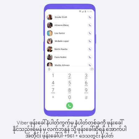
Viber ဖုန်းခေါ်နံပါတ်ကွက်မှ နံပါတ်တစ်ခုကို ဖုန်းခေါ်
နိုင်သည်။
ရဲမန် မှ လက်ဘနွန် သို့ ဖုန်းခေါ်ဆိုရန် အောက်ပါ
အတိုင်း ဖုန်းခေါ်ပါ-
+
+
961
ဒေသတွင်း နံပါတ်