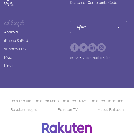
ပံ့ပိုးမှု
Customer Complaints Code
ဒေါင်းလုတ်
မြန်မာ
Android
iPhone & iPad
Windows PC
Mac
©
2026
Viber Media S.à r.l.
Linux
Rakuten Viki
Rakuten Kobo
Rakuten Travel
Rakuten Marketing
Rakuten Insight
Rakuten TV
About Rakuten