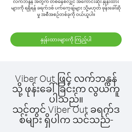
လက်ဘနွန် အတွက် တစ်မိနစ်လျှင် အကောင်းဆုံး နှုန်းထား
များကို ရရှိရန် ခရက်ဒစ် ပက်ကေ့ချ်များ သို့မဟုတ် ဖုန်းခေါ်ဆို
မှု အစီအစဉ်တစ်ခုကို ဝယ်ယူပါ။
နှုန်းထားများကို ကြည့်ပါ
Viber Out ဖြင့် လက်ဘနွန်
သို့ ဖုန်းခေါ်ခြင်းက လွယ်ကူ
ပါသည်။
သင့်တွင် Viber Out ခရက်ဒ
စ်များ ရှိပါက သင်သည်-