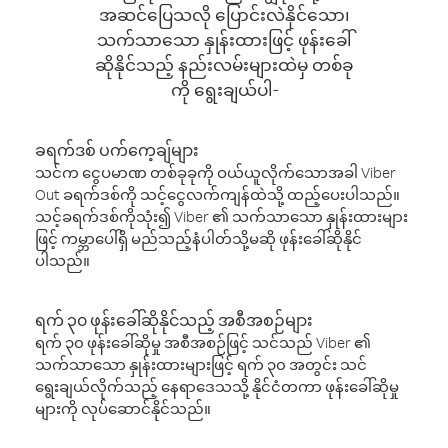
အဆင်ပြေသလို ပြောင်းလဲနိုင်သော၊
သက်သာသော နှုန်းထားဖြင့် ဖုန်းခေါ်
ဆိုနိုင်သည့် နည်းလမ်းများထဲမှ တစ်ခု
ကို ရွေးချယ်ပါ-
ခရက်ဒစ် ပက်ကေ့ချ်များ
သင်က ငွေပမာဏ တစ်ခုခုကို ဝယ်ယူလိုက်သောအခါ Viber
Out ခရက်ဒစ်ကို သင့်ငွေလက်ကျန်ထဲသို့ ထည့်ပေးပါသည်။
သင့်ခရက်ဒစ်ကိုသုံး၍ Viber ၏ သက်သာသော နှုန်းထားများ
ဖြင့် ကမ္ဘာပေါ်ရှိ မည်သည့်နံပါတ်သို့မဆို ဖုန်းခေါ်ဆိုနိုင်
ပါသည်။
ရက် ၃၀ ဖုန်းခေါ်ဆိုနိုင်သည့် အစီအစဉ်များ
ရက် ၃၀ ဖုန်းခေါ်ဆိုမှု အစီအစဉ်ဖြင့် သင်သည် Viber ၏
သက်သာသော နှုန်းထားများဖြင့် ရက် ၃၀ အတွင်း သင်
ရွေးချယ်လိုက်သည့် နေရာဒေသသို့ နိုင်ငံတကာ ဖုန်းခေါ်ဆိုမှု
များကို လုပ်ဆောင်နိုင်သည်။