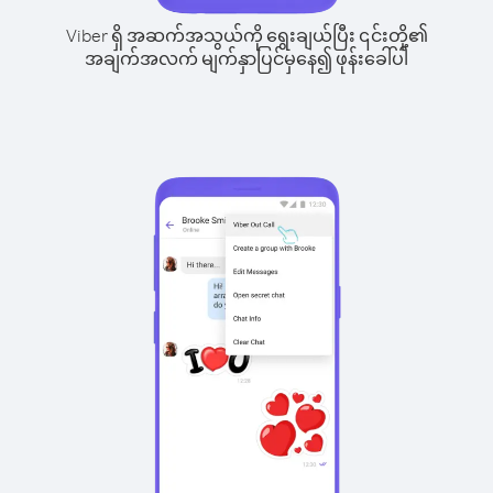
Viber ရှိ အဆက်အသွယ်ကို ရွေးချယ်ပြီး ၎င်းတို့၏
အချက်အလက် မျက်နှာပြင်မှနေ၍ ဖုန်းခေါ်ပါ