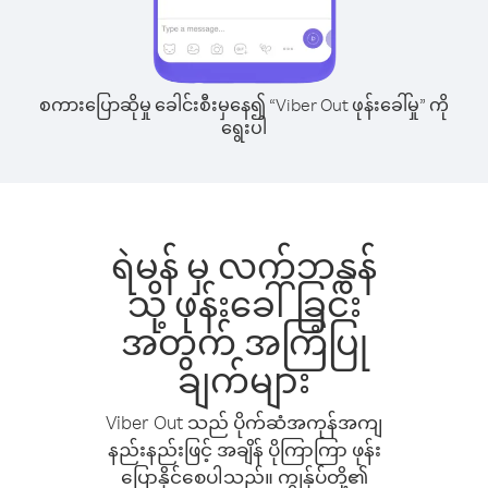
စကားပြောဆိုမှု ခေါင်းစီးမှနေ၍ “Viber Out ဖုန်းခေါ်မှု” ကို
ရွေးပါ
ရဲမန် မှ လက်ဘနွန်
သို့ ဖုန်းခေါ်ခြင်း
အတွက် အကြံပြု
ချက်များ
Viber Out သည် ပိုက်ဆံအကုန်အကျ
နည်းနည်းဖြင့် အချိန် ပိုကြာကြာ ဖုန်း
ပြောနိုင်စေပါသည်။ ကျွန်ုပ်တို့၏