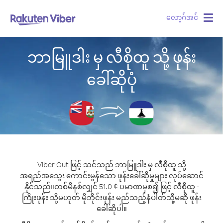
လော့ဂ်အင်
Togg
navig
ဘာမြူဒါး မှ လီစိုထူ သို့ ဖုန်း
ခေါ်ဆိုပုံ
Viber Out ဖြင့် သင်သည် ဘာမြူဒါး မှ လီစိုထူ သို့
အရည်အသွေး ကောင်းမွန်သော ဖုန်းခေါ်ဆိုမှုများ လုပ်ဆောင်
နိုင်သည်။
တစ်မိနစ်လျှင် 51.0 ¢ ပမာဏမှစ၍ ဖြင့် လီစိုထူ -
ကြိုးဖုန်း သို့မဟုတ် မိုဘိုင်းဖုန်း မည်သည့်နံပါတ်သို့မဆို ဖုန်း
ခေါ်ဆိုပါ။