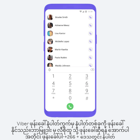
Viber ဖုန်းခေါ်နံပါတ်ကွက်မှ နံပါတ်တစ်ခုကို ဖုန်းခေါ်
နိုင်သည်။
ဘာမြူဒါး မှ လီစိုထူ သို့ ဖုန်းခေါ်ဆိုရန် အောက်ပါ
အတိုင်း ဖုန်းခေါ်ပါ-
+
+
266
ဒေသတွင်း နံပါတ်