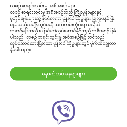
လစဉ် စာရင်းသွင်းမှု အစီအစဉ်များ
လစဉ် စာရင်းသွင်းမှု အစီအစဉ်သည် ကြိုးဖုန်းများနှင့်
မိုဘိုင်းဖုန်းများသို့ နိုင်ငံတကာ ဖုန်းခေါ်ဆိုမှုများ ပြုလုပ်နိုင်ပြီး
မည်သည့်အချိန်တွင်မဆို သက်တမ်းတိုးစရာ မလိုဘဲ
အဆင်ပြေသလို ပြောင်းလဲလုပ်ဆောင်နိုင်သည့် အစီအစဉ်ဖြစ်
ပါသည်။ လစဉ် စာရင်းသွင်းမှု အစီအစဉ်ဖြင့် သင်သည်
လုပ်ဆောင်ထားပြီးသော ဖုန်းခေါ်ဆိုမှုများတွင် ပိုက်ဆံချွေတာ
နိုင်ပါသည်။
နောက်ထပ် နေရာများ