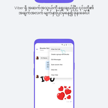
Viber ရှိ အဆက်အသွယ်ကို ရွေးချယ်ပြီး ၎င်းတို့၏
အချက်အလက် မျက်နှာပြင်မှနေ၍ ဖုန်းခေါ်ပါ