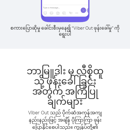
စကားပြောဆိုမှု ခေါင်းစီးမှနေ၍ “Viber Out ဖုန်းခေါ်မှု” ကို
ရွေးပါ
ဘာမြူဒါး မှ လီစိုထူ
သို့ ဖုန်းခေါ်ခြင်း
အတွက် အကြံပြု
ချက်များ
Viber Out သည် ပိုက်ဆံအကုန်အကျ
နည်းနည်းဖြင့် အချိန် ပိုကြာကြာ ဖုန်း
ပြောနိုင်စေပါသည်။ ကျွန်ုပ်တို့၏