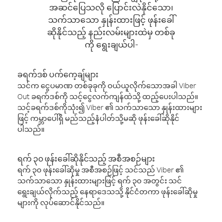
အဆင်ပြေသလို ပြောင်းလဲနိုင်သော၊
သက်သာသော နှုန်းထားဖြင့် ဖုန်းခေါ်
ဆိုနိုင်သည့် နည်းလမ်းများထဲမှ တစ်ခု
ကို ရွေးချယ်ပါ-
ခရက်ဒစ် ပက်ကေ့ချ်များ
သင်က ငွေပမာဏ တစ်ခုခုကို ဝယ်ယူလိုက်သောအခါ Viber
Out ခရက်ဒစ်ကို သင့်ငွေလက်ကျန်ထဲသို့ ထည့်ပေးပါသည်။
သင့်ခရက်ဒစ်ကိုသုံး၍ Viber ၏ သက်သာသော နှုန်းထားများ
ဖြင့် ကမ္ဘာပေါ်ရှိ မည်သည့်နံပါတ်သို့မဆို ဖုန်းခေါ်ဆိုနိုင်
ပါသည်။
ရက် ၃၀ ဖုန်းခေါ်ဆိုနိုင်သည့် အစီအစဉ်များ
ရက် ၃၀ ဖုန်းခေါ်ဆိုမှု အစီအစဉ်ဖြင့် သင်သည် Viber ၏
သက်သာသော နှုန်းထားများဖြင့် ရက် ၃၀ အတွင်း သင်
ရွေးချယ်လိုက်သည့် နေရာဒေသသို့ နိုင်ငံတကာ ဖုန်းခေါ်ဆိုမှု
များကို လုပ်ဆောင်နိုင်သည်။