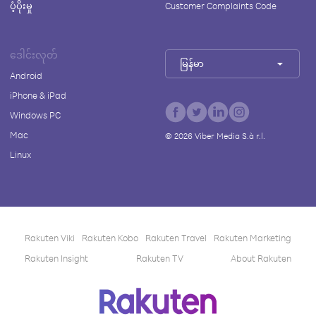
ပံ့ပိုးမှု
Customer Complaints Code
ဒေါင်းလုတ်
မြန်မာ
Android
iPhone & iPad
Windows PC
Mac
©
2026
Viber Media S.à r.l.
Linux
Rakuten Viki
Rakuten Kobo
Rakuten Travel
Rakuten Marketing
Rakuten Insight
Rakuten TV
About Rakuten