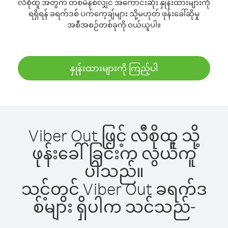
လီစိုထူ အတွက် တစ်မိနစ်လျှင် အကောင်းဆုံး နှုန်းထားများကို
ရရှိရန် ခရက်ဒစ် ပက်ကေ့ချ်များ သို့မဟုတ် ဖုန်းခေါ်ဆိုမှု
အစီအစဉ်တစ်ခုကို ဝယ်ယူပါ။
နှုန်းထားများကို ကြည့်ပါ
Viber Out ဖြင့် လီစိုထူ သို့
ဖုန်းခေါ်ခြင်းက လွယ်ကူ
ပါသည်။
သင့်တွင် Viber Out ခရက်ဒ
စ်များ ရှိပါက သင်သည်-