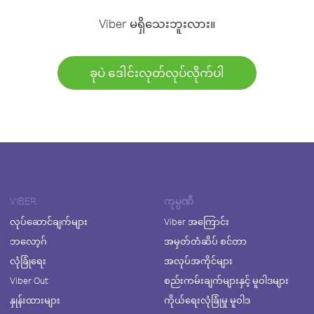
Viber မရှိသေးဘူးလား။
ခုပဲ ဒေါင်းလုတ်လုပ်လိုက်ပါ
VIBER
ကုမ္ပဏီ
လုပ်ဆောင်ချက်များ
Viber အကြောင်း
ဘလော့ဂ်
အမှတ်တံဆိပ် စင်တာ
လုံခြုံရေး
အလုပ်အကိုင်များ
Viber Out
စည်းကမ်းချက်များနှင့် မူဝါဒများ
နှုန်းထားများ
ကိုယ်ရေးလုံခြုံမှု မူဝါဒ