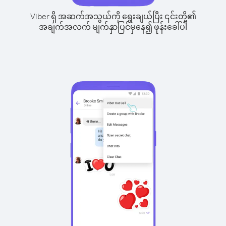
Viber ရှိ အဆက်အသွယ်ကို ရွေးချယ်ပြီး ၎င်းတို့၏
အချက်အလက် မျက်နှာပြင်မှနေ၍ ဖုန်းခေါ်ပါ