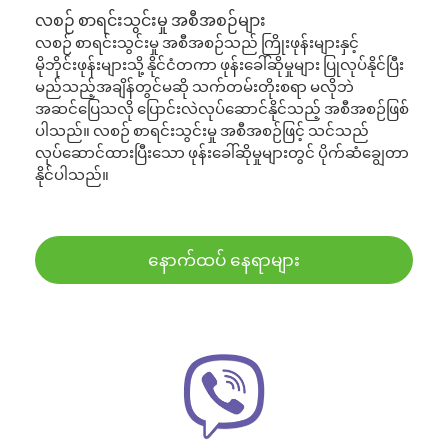
လစဉ် စာရင်းသွင်းမှု အစီအစဉ်များ
လစဉ် စာရင်းသွင်းမှု အစီအစဉ်သည် ကြိုးဖုန်းများနှင့်
မိုဘိုင်းဖုန်းများသို့ နိုင်ငံတကာ ဖုန်းခေါ်ဆိုမှုများ ပြုလုပ်နိုင်ပြီး
မည်သည့်အချိန်တွင်မဆို သက်တမ်းတိုးစရာ မလိုဘဲ
အဆင်ပြေသလို ပြောင်းလဲလုပ်ဆောင်နိုင်သည့် အစီအစဉ်ဖြစ်
ပါသည်။ လစဉ် စာရင်းသွင်းမှု အစီအစဉ်ဖြင့် သင်သည်
လုပ်ဆောင်ထားပြီးသော ဖုန်းခေါ်ဆိုမှုများတွင် ပိုက်ဆံချွေတာ
နိုင်ပါသည်။
နောက်ထပ် နေရာများ