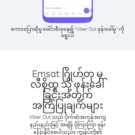
စကားပြောဆိုမှု ခေါင်းစီးမှနေ၍ “Viber Out ဖုန်းခေါ်မှု” ကို
ရွေးပါ
Emsat ဂြိုဟ်တု မှ
လီစိုထူ သို့ ဖုန်းခေါ်
ခြင်းအတွက်
အကြံပြုချက်များ
Viber Out သည် ပိုက်ဆံအကုန်အကျ
နည်းနည်းဖြင့် အချိန် ပိုကြာကြာ ဖုန်း
ပြောနိုင်စေပါသည်။ ကျွန်ုပ်တို့၏