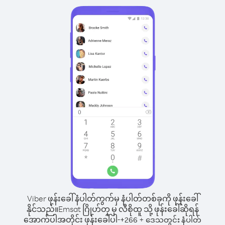
Viber ဖုန်းခေါ်နံပါတ်ကွက်မှ နံပါတ်တစ်ခုကို ဖုန်းခေါ်
နိုင်သည်။
Emsat ဂြိုဟ်တု မှ လီစိုထူ သို့ ဖုန်းခေါ်ဆိုရန်
အောက်ပါအတိုင်း ဖုန်းခေါ်ပါ-
+
+
266
ဒေသတွင်း နံပါတ်