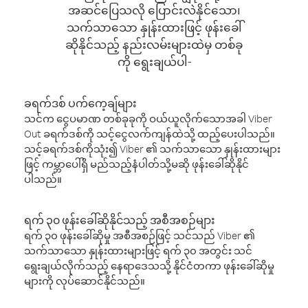
အဆင်ပြေသလို ပြောင်းလဲနိုင်သော၊
သက်သာသော နှုန်းထားဖြင့် ဖုန်းခေါ်
ဆိုနိုင်သည့် နည်းလမ်းများထဲမှ တစ်ခု
ကို ရွေးချယ်ပါ-
ခရက်ဒစ် ပက်ကေ့ချ်များ
သင်က ငွေပမာဏ တစ်ခုခုကို ဝယ်ယူလိုက်သောအခါ Viber
Out ခရက်ဒစ်ကို သင့်ငွေလက်ကျန်ထဲသို့ ထည့်ပေးပါသည်။
သင့်ခရက်ဒစ်ကိုသုံး၍ Viber ၏ သက်သာသော နှုန်းထားများ
ဖြင့် ကမ္ဘာပေါ်ရှိ မည်သည့်နံပါတ်သို့မဆို ဖုန်းခေါ်ဆိုနိုင်
ပါသည်။
ရက် ၃၀ ဖုန်းခေါ်ဆိုနိုင်သည့် အစီအစဉ်များ
ရက် ၃၀ ဖုန်းခေါ်ဆိုမှု အစီအစဉ်ဖြင့် သင်သည် Viber ၏
သက်သာသော နှုန်းထားများဖြင့် ရက် ၃၀ အတွင်း သင်
ရွေးချယ်လိုက်သည့် နေရာဒေသသို့ နိုင်ငံတကာ ဖုန်းခေါ်ဆိုမှု
များကို လုပ်ဆောင်နိုင်သည်။