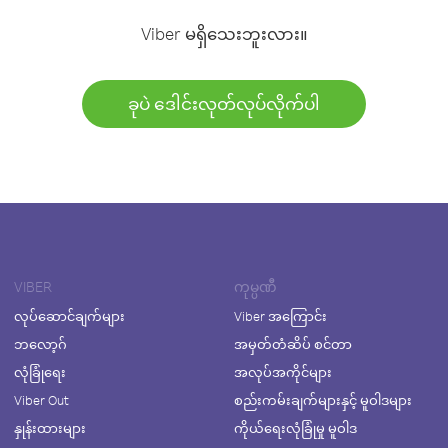
Viber မရှိသေးဘူးလား။
ခုပဲ ဒေါင်းလုတ်လုပ်လိုက်ပါ
VIBER
ကုမ္ပဏီ
လုပ်ဆောင်ချက်များ
Viber အကြောင်း
ဘလော့ဂ်
အမှတ်တံဆိပ် စင်တာ
လုံခြုံရေး
အလုပ်အကိုင်များ
Viber Out
စည်းကမ်းချက်များနှင့် မူဝါဒများ
နှုန်းထားများ
ကိုယ်ရေးလုံခြုံမှု မူဝါဒ