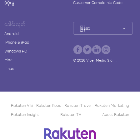
ပံ့ပိုးမှု
Customer Complaints Code
ဒေါင်းလုတ်
မြန်မာ
Android
iPhone & iPad
Windows PC
Mac
©
2026
Viber Media S.à r.l.
Linux
Rakuten Viki
Rakuten Kobo
Rakuten Travel
Rakuten Marketing
Rakuten Insight
Rakuten TV
About Rakuten