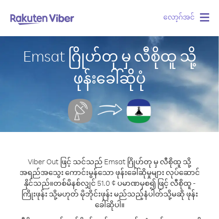
လော့ဂ်အင်
Togg
navig
Emsat ဂြိုဟ်တု မှ လီစိုထူ သို့
ဖုန်းခေါ်ဆိုပုံ
Viber Out ဖြင့် သင်သည် Emsat ဂြိုဟ်တု မှ လီစိုထူ သို့
အရည်အသွေး ကောင်းမွန်သော ဖုန်းခေါ်ဆိုမှုများ လုပ်ဆောင်
နိုင်သည်။
တစ်မိနစ်လျှင် 51.0 ¢ ပမာဏမှစ၍ ဖြင့် လီစိုထူ -
ကြိုးဖုန်း သို့မဟုတ် မိုဘိုင်းဖုန်း မည်သည့်နံပါတ်သို့မဆို ဖုန်း
ခေါ်ဆိုပါ။