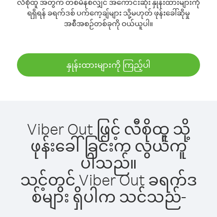
လီစိုထူ အတွက် တစ်မိနစ်လျှင် အကောင်းဆုံး နှုန်းထားများကို
ရရှိရန် ခရက်ဒစ် ပက်ကေ့ချ်များ သို့မဟုတ် ဖုန်းခေါ်ဆိုမှု
အစီအစဉ်တစ်ခုကို ဝယ်ယူပါ။
နှုန်းထားများကို ကြည့်ပါ
Viber Out ဖြင့် လီစိုထူ သို့
ဖုန်းခေါ်ခြင်းက လွယ်ကူ
ပါသည်။
သင့်တွင် Viber Out ခရက်ဒ
စ်များ ရှိပါက သင်သည်-