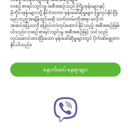
လစဉ် စာရင်းသွင်းမှု အစီအစဉ်သည် ကြိုးဖုန်းများနှင့်
မိုဘိုင်းဖုန်းများသို့ နိုင်ငံတကာ ဖုန်းခေါ်ဆိုမှုများ ပြုလုပ်နိုင်ပြီး
မည်သည့်အချိန်တွင်မဆို သက်တမ်းတိုးစရာ မလိုဘဲ
အဆင်ပြေသလို ပြောင်းလဲလုပ်ဆောင်နိုင်သည့် အစီအစဉ်ဖြစ်
ပါသည်။ လစဉ် စာရင်းသွင်းမှု အစီအစဉ်ဖြင့် သင်သည်
လုပ်ဆောင်ထားပြီးသော ဖုန်းခေါ်ဆိုမှုများတွင် ပိုက်ဆံချွေတာ
နိုင်ပါသည်။
နောက်ထပ် နေရာများ