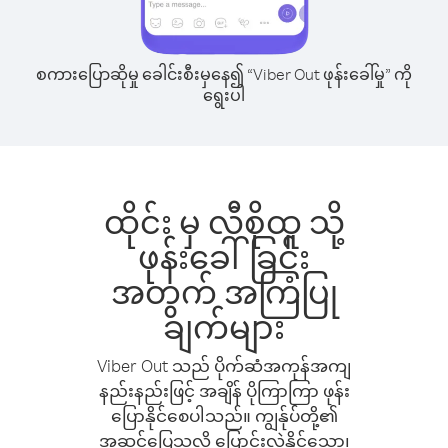
စကားပြောဆိုမှု ခေါင်းစီးမှနေ၍ “Viber Out ဖုန်းခေါ်မှု” ကို
ရွေးပါ
ထိုင်း မှ လီစိုထူ သို့
ဖုန်းခေါ်ခြင်း
အတွက် အကြံပြု
ချက်များ
Viber Out သည် ပိုက်ဆံအကုန်အကျ
နည်းနည်းဖြင့် အချိန် ပိုကြာကြာ ဖုန်း
ပြောနိုင်စေပါသည်။ ကျွန်ုပ်တို့၏
အဆင်ပြေသလို ပြောင်းလဲနိုင်သော၊