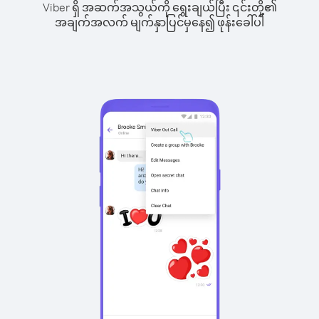
Viber ရှိ အဆက်အသွယ်ကို ရွေးချယ်ပြီး ၎င်းတို့၏
အချက်အလက် မျက်နှာပြင်မှနေ၍ ဖုန်းခေါ်ပါ