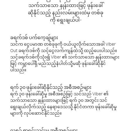
သက်သာသော နှုန်းထားဖြင့် ဖုန်းခေါ်
ဆိုနိုင်သည့် နည်းလမ်းများထဲမှ တစ်ခု
ကို ရွေးချယ်ပါ-
ခရက်ဒစ် ပက်ကေ့ချ်များ
သင်က ငွေပမာဏ တစ်ခုခုကို ဝယ်ယူလိုက်သောအခါ Viber
Out ခရက်ဒစ်ကို သင့်ငွေလက်ကျန်ထဲသို့ ထည့်ပေးပါသည်။
သင့်ခရက်ဒစ်ကိုသုံး၍ Viber ၏ သက်သာသော နှုန်းထားများ
ဖြင့် ကမ္ဘာပေါ်ရှိ မည်သည့်နံပါတ်သို့မဆို ဖုန်းခေါ်ဆိုနိုင်
ပါသည်။
ရက် ၃၀ ဖုန်းခေါ်ဆိုနိုင်သည့် အစီအစဉ်များ
ရက် ၃၀ ဖုန်းခေါ်ဆိုမှု အစီအစဉ်ဖြင့် သင်သည် Viber ၏
သက်သာသော နှုန်းထားများဖြင့် ရက် ၃၀ အတွင်း သင်
ရွေးချယ်လိုက်သည့် နေရာဒေသသို့ နိုင်ငံတကာ ဖုန်းခေါ်ဆိုမှု
များကို လုပ်ဆောင်နိုင်သည်။
လစဉ် စာရင်းသွင်းမှု အစီအစဉ်များ