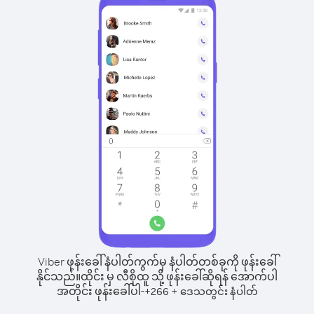
Viber ဖုန်းခေါ်နံပါတ်ကွက်မှ နံပါတ်တစ်ခုကို ဖုန်းခေါ်
နိုင်သည်။
ထိုင်း မှ လီစိုထူ သို့ ဖုန်းခေါ်ဆိုရန် အောက်ပါ
အတိုင်း ဖုန်းခေါ်ပါ-
+
+
266
ဒေသတွင်း နံပါတ်