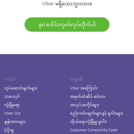
Viber မရှိသေးဘူးလား။
ခုပဲ ဒေါင်းလုတ်လုပ်လိုက်ပါ
VIBER
ကုမ္ပဏီ
လုပ်ဆောင်ချက်များ
Viber အကြောင်း
ဘလော့ဂ်
အမှတ်တံဆိပ် စင်တာ
လုံခြုံရေး
အလုပ်အကိုင်များ
Viber Out
စည်းကမ်းချက်များနှင့် မူဝါဒများ
နှုန်းထားများ
ကိုယ်ရေးလုံခြုံမှု မူဝါဒ
ပံ့ပိုးမှု
Customer Complaints Code