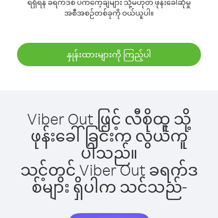
ရရှိရန် ခရက်ဒစ် ပက်ကေ့ချ်များ သို့မဟုတ် ဖုန်းခေါ်ဆိုမှု
အစီအစဉ်တစ်ခုကို ဝယ်ယူပါ။
နှုန်းထားများကို ကြည့်ပါ
Viber Out ဖြင့် လီစိုထူ သို့
ဖုန်းခေါ်ခြင်းက လွယ်ကူ
ပါသည်။
သင့်တွင် Viber Out ခရက်ဒ
စ်များ ရှိပါက သင်သည်-