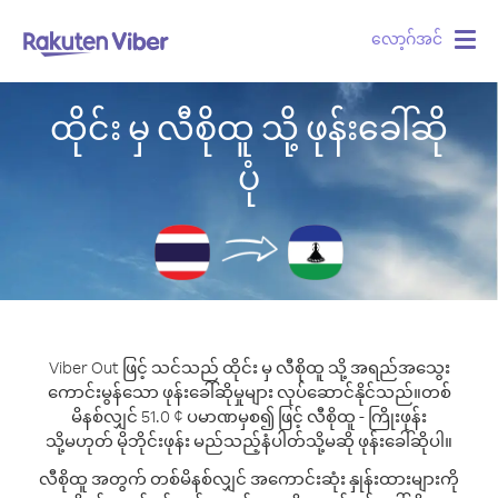
လော့ဂ်အင်
Togg
navig
ထိုင်း မှ လီစိုထူ သို့ ဖုန်းခေါ်ဆို
ပုံ
Viber Out ဖြင့် သင်သည် ထိုင်း မှ လီစိုထူ သို့ အရည်အသွေး
ကောင်းမွန်သော ဖုန်းခေါ်ဆိုမှုများ လုပ်ဆောင်နိုင်သည်။
တစ်
မိနစ်လျှင် 51.0 ¢ ပမာဏမှစ၍ ဖြင့် လီစိုထူ - ကြိုးဖုန်း
သို့မဟုတ် မိုဘိုင်းဖုန်း မည်သည့်နံပါတ်သို့မဆို ဖုန်းခေါ်ဆိုပါ။
လီစိုထူ အတွက် တစ်မိနစ်လျှင် အကောင်းဆုံး နှုန်းထားများကို