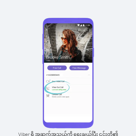
Viber ရှိ အဆက်အသွယ်ကို ရွေးချယ်ပြီး ၎င်းတို့၏