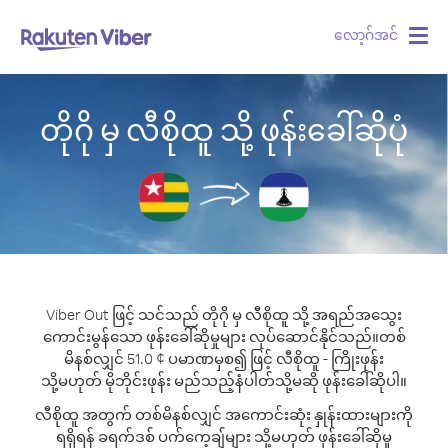
လော့ဂ်အင်
Togg
navig
တိုဂို မှ လီစိုထူ သို့ ဖုန်းခေါ်ဆိုပုံ
Viber Out ဖြင့် သင်သည် တိုဂို မှ လီစိုထူ သို့ အရည်အသွေး
ကောင်းမွန်သော ဖုန်းခေါ်ဆိုမှုများ လုပ်ဆောင်နိုင်သည်။
တစ်
မိနစ်လျှင် 51.0 ¢ ပမာဏမှစ၍ ဖြင့် လီစိုထူ - ကြိုးဖုန်း
သို့မဟုတ် မိုဘိုင်းဖုန်း မည်သည့်နံပါတ်သို့မဆို ဖုန်းခေါ်ဆိုပါ။
လီစိုထူ အတွက် တစ်မိနစ်လျှင် အကောင်းဆုံး နှုန်းထားများကို
ရရှိရန် ခရက်ဒစ် ပက်ကေ့ချ်များ သို့မဟုတ် ဖုန်းခေါ်ဆိုမှု