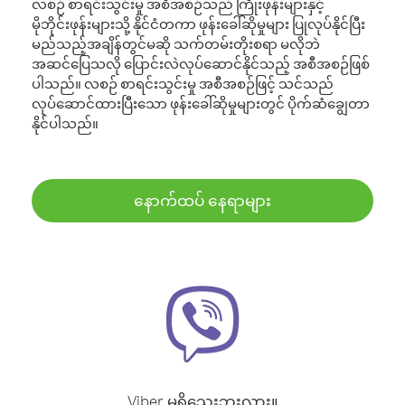
လစဉ် စာရင်းသွင်းမှု အစီအစဉ်သည် ကြိုးဖုန်းများနှင့်
မိုဘိုင်းဖုန်းများသို့ နိုင်ငံတကာ ဖုန်းခေါ်ဆိုမှုများ ပြုလုပ်နိုင်ပြီး
မည်သည့်အချိန်တွင်မဆို သက်တမ်းတိုးစရာ မလိုဘဲ
အဆင်ပြေသလို ပြောင်းလဲလုပ်ဆောင်နိုင်သည့် အစီအစဉ်ဖြစ်
ပါသည်။ လစဉ် စာရင်းသွင်းမှု အစီအစဉ်ဖြင့် သင်သည်
လုပ်ဆောင်ထားပြီးသော ဖုန်းခေါ်ဆိုမှုများတွင် ပိုက်ဆံချွေတာ
နိုင်ပါသည်။
နောက်ထပ် နေရာများ
Viber မရှိသေးဘူးလား။