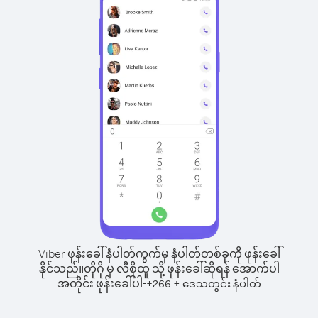
Viber ဖုန်းခေါ်နံပါတ်ကွက်မှ နံပါတ်တစ်ခုကို ဖုန်းခေါ်
နိုင်သည်။
တိုဂို မှ လီစိုထူ သို့ ဖုန်းခေါ်ဆိုရန် အောက်ပါ
အတိုင်း ဖုန်းခေါ်ပါ-
+
+
266
ဒေသတွင်း နံပါတ်