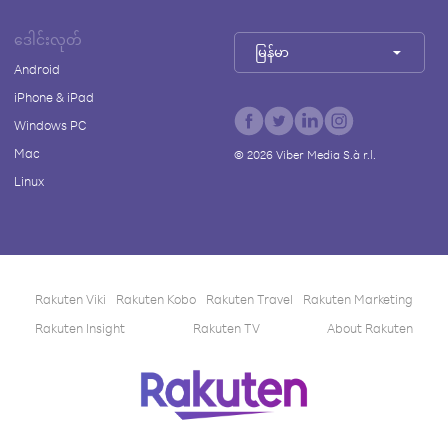
ဒေါင်းလုတ်
မြန်မာ
Android
iPhone & iPad
Windows PC
Mac
©
2026
Viber Media S.à r.l.
Linux
Rakuten Viki
Rakuten Kobo
Rakuten Travel
Rakuten Marketing
Rakuten Insight
Rakuten TV
About Rakuten