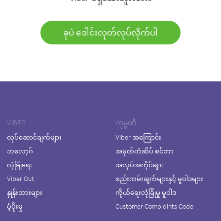
ခုပဲ ဒေါင်းလုတ်လုပ်လိုက်ပါ
VIBER
ကုမ္ပဏီ
လုပ်ဆောင်ချက်များ
Viber အကြောင်း
ဘလော့ဂ်
အမှတ်တံဆိပ် စင်တာ
လုံခြုံရေး
အလုပ်အကိုင်များ
Viber Out
စည်းကမ်းချက်များနှင့် မူဝါဒများ
နှုန်းထားများ
ကိုယ်ရေးလုံခြုံမှု မူဝါဒ
ပံ့ပိုးမှု
Customer Complaints Code