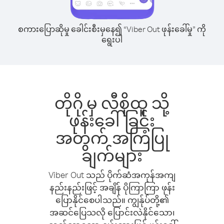
စကားပြောဆိုမှု ခေါင်းစီးမှနေ၍ “Viber Out ဖုန်းခေါ်မှု” ကို
ရွေးပါ
တိုဂို မှ လီစိုထူ သို့
ဖုန်းခေါ်ခြင်း
အတွက် အကြံပြု
ချက်များ
Viber Out သည် ပိုက်ဆံအကုန်အကျ
နည်းနည်းဖြင့် အချိန် ပိုကြာကြာ ဖုန်း
ပြောနိုင်စေပါသည်။ ကျွန်ုပ်တို့၏
အဆင်ပြေသလို ပြောင်းလဲနိုင်သော၊