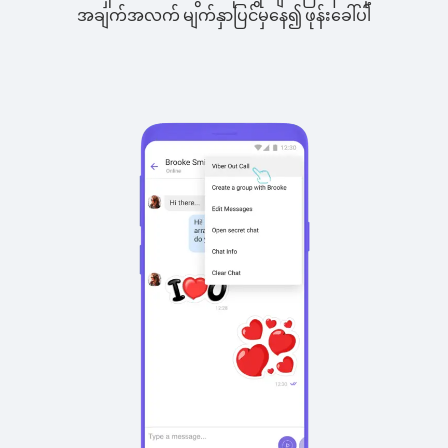
အချက်အလက် မျက်နှာပြင်မှနေ၍ ဖုန်းခေါ်ပါ