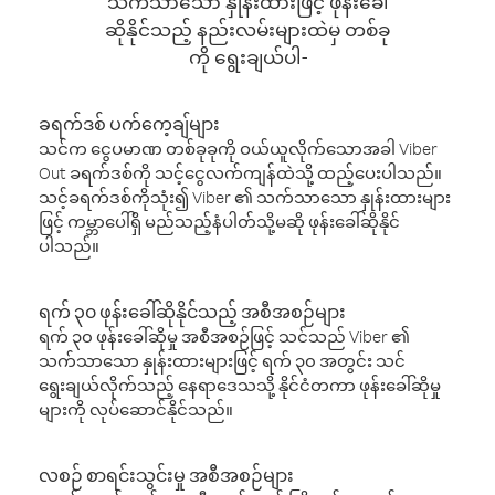
သက်သာသော နှုန်းထားဖြင့် ဖုန်းခေါ်
ဆိုနိုင်သည့် နည်းလမ်းများထဲမှ တစ်ခု
ကို ရွေးချယ်ပါ-
ခရက်ဒစ် ပက်ကေ့ချ်များ
သင်က ငွေပမာဏ တစ်ခုခုကို ဝယ်ယူလိုက်သောအခါ Viber
Out ခရက်ဒစ်ကို သင့်ငွေလက်ကျန်ထဲသို့ ထည့်ပေးပါသည်။
သင့်ခရက်ဒစ်ကိုသုံး၍ Viber ၏ သက်သာသော နှုန်းထားများ
ဖြင့် ကမ္ဘာပေါ်ရှိ မည်သည့်နံပါတ်သို့မဆို ဖုန်းခေါ်ဆိုနိုင်
ပါသည်။
ရက် ၃၀ ဖုန်းခေါ်ဆိုနိုင်သည့် အစီအစဉ်များ
ရက် ၃၀ ဖုန်းခေါ်ဆိုမှု အစီအစဉ်ဖြင့် သင်သည် Viber ၏
သက်သာသော နှုန်းထားများဖြင့် ရက် ၃၀ အတွင်း သင်
ရွေးချယ်လိုက်သည့် နေရာဒေသသို့ နိုင်ငံတကာ ဖုန်းခေါ်ဆိုမှု
များကို လုပ်ဆောင်နိုင်သည်။
လစဉ် စာရင်းသွင်းမှု အစီအစဉ်များ