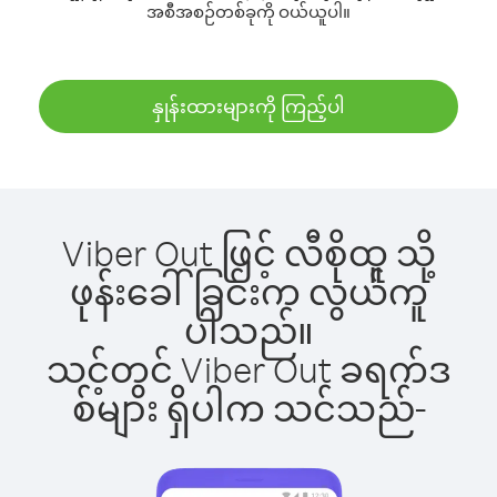
အစီအစဉ်တစ်ခုကို ဝယ်ယူပါ။
နှုန်းထားများကို ကြည့်ပါ
Viber Out ဖြင့် လီစိုထူ သို့
ဖုန်းခေါ်ခြင်းက လွယ်ကူ
ပါသည်။
သင့်တွင် Viber Out ခရက်ဒ
စ်များ ရှိပါက သင်သည်-