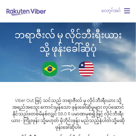
လော့ဂ်အင်
Togg
navig
ဘရာဇီးလ် မှ လိုင်ဘီးရီးယား
သို့ ဖုန်းခေါ်ဆိုပုံ
Viber Out ဖြင့် သင်သည် ဘရာဇီးလ် မှ လိုင်ဘီးရီးယား သို့
အရည်အသွေး ကောင်းမွန်သော ဖုန်းခေါ်ဆိုမှုများ လုပ်ဆောင်
နိုင်သည်။
တစ်မိနစ်လျှင် 59.0 ¢ ပမာဏမှစ၍ ဖြင့် လိုင်ဘီးရီး
ယား - ကြိုးဖုန်း သို့မဟုတ် မိုဘိုင်းဖုန်း မည်သည့်နံပါတ်သို့မဆို
ဖုန်းခေါ်ဆိုပါ။