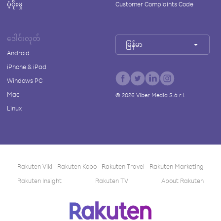
ပံ့ပိုးမှု
Customer Complaints Code
ဒေါင်းလုတ်
မြန်မာ
Android
iPhone & iPad
Windows PC
Mac
©
2026
Viber Media S.à r.l.
Linux
Rakuten Viki
Rakuten Kobo
Rakuten Travel
Rakuten Marketing
Rakuten Insight
Rakuten TV
About Rakuten