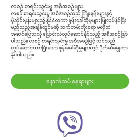
လစဉ် စာရင်းသွင်းမှု အစီအစဉ်များ
လစဉ် စာရင်းသွင်းမှု အစီအစဉ်သည် ကြိုးဖုန်းများနှင့်
မိုဘိုင်းဖုန်းများသို့ နိုင်ငံတကာ ဖုန်းခေါ်ဆိုမှုများ ပြုလုပ်နိုင်ပြီး
မည်သည့်အချိန်တွင်မဆို သက်တမ်းတိုးစရာ မလိုဘဲ
အဆင်ပြေသလို ပြောင်းလဲလုပ်ဆောင်နိုင်သည့် အစီအစဉ်ဖြစ်
ပါသည်။ လစဉ် စာရင်းသွင်းမှု အစီအစဉ်ဖြင့် သင်သည်
လုပ်ဆောင်ထားပြီးသော ဖုန်းခေါ်ဆိုမှုများတွင် ပိုက်ဆံချွေတာ
နိုင်ပါသည်။
နောက်ထပ် နေရာများ