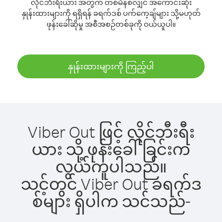
လိုင်ဘီးရီးယား အတွက် တစ်မိနစ်လျှင် အကောင်းဆုံး
နှုန်းထားများကို ရရှိရန် ခရက်ဒစ် ပက်ကေ့ချ်များ သို့မဟုတ်
ဖုန်းခေါ်ဆိုမှု အစီအစဉ်တစ်ခုကို ဝယ်ယူပါ။
နှုန်းထားများကို ကြည့်ပါ
Viber Out ဖြင့် လိုင်ဘီးရီး
ယား သို့ ဖုန်းခေါ်ခြင်းက
လွယ်ကူပါသည်။
သင့်တွင် Viber Out ခရက်ဒ
စ်များ ရှိပါက သင်သည်-