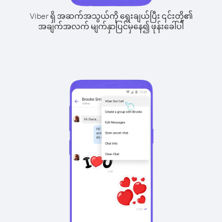
Viber ရှိ အဆက်အသွယ်ကို ရွေးချယ်ပြီး ၎င်းတို့၏
အချက်အလက် မျက်နှာပြင်မှနေ၍ ဖုန်းခေါ်ပါ