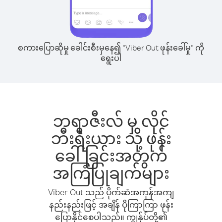
စကားပြောဆိုမှု ခေါင်းစီးမှနေ၍ “Viber Out ဖုန်းခေါ်မှု” ကို
ရွေးပါ
ဘရာဇီးလ် မှ လိုင်
ဘီးရီးယား သို့ ဖုန်း
ခေါ်ခြင်းအတွက်
အကြံပြုချက်များ
Viber Out သည် ပိုက်ဆံအကုန်အကျ
နည်းနည်းဖြင့် အချိန် ပိုကြာကြာ ဖုန်း
ပြောနိုင်စေပါသည်။ ကျွန်ုပ်တို့၏