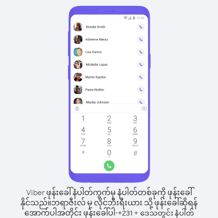
Viber ဖုန်းခေါ်နံပါတ်ကွက်မှ နံပါတ်တစ်ခုကို ဖုန်းခေါ်
နိုင်သည်။
ဘရာဇီးလ် မှ လိုင်ဘီးရီးယား သို့ ဖုန်းခေါ်ဆိုရန်
အောက်ပါအတိုင်း ဖုန်းခေါ်ပါ-
+
+
231
ဒေသတွင်း နံပါတ်