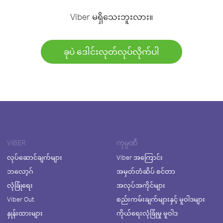
Viber မရှိသေးဘူးလား။
ခုပဲ ဒေါင်းလုတ်လုပ်လိုက်ပါ
VIBER
ကုမ္ပဏီ
လုပ်ဆောင်ချက်များ
Viber အကြောင်း
ဘလော့ဂ်
အမှတ်တံဆိပ် စင်တာ
လုံခြုံရေး
အလုပ်အကိုင်များ
Viber Out
စည်းကမ်းချက်များနှင့် မူဝါဒများ
နှုန်းထားများ
ကိုယ်ရေးလုံခြုံမှု မူဝါဒ