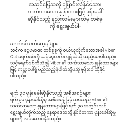
အဆင်ပြေသလို ပြောင်းလဲနိုင်သော၊
သက်သာသော နှုန်းထားဖြင့် ဖုန်းခေါ်
ဆိုနိုင်သည့် နည်းလမ်းများထဲမှ တစ်ခု
ကို ရွေးချယ်ပါ-
ခရက်ဒစ် ပက်ကေ့ချ်များ
သင်က ငွေပမာဏ တစ်ခုခုကို ဝယ်ယူလိုက်သောအခါ Viber
Out ခရက်ဒစ်ကို သင့်ငွေလက်ကျန်ထဲသို့ ထည့်ပေးပါသည်။
သင့်ခရက်ဒစ်ကိုသုံး၍ Viber ၏ သက်သာသော နှုန်းထားများ
ဖြင့် ကမ္ဘာပေါ်ရှိ မည်သည့်နံပါတ်သို့မဆို ဖုန်းခေါ်ဆိုနိုင်
ပါသည်။
ရက် ၃၀ ဖုန်းခေါ်ဆိုနိုင်သည့် အစီအစဉ်များ
ရက် ၃၀ ဖုန်းခေါ်ဆိုမှု အစီအစဉ်ဖြင့် သင်သည် Viber ၏
သက်သာသော နှုန်းထားများဖြင့် ရက် ၃၀ အတွင်း သင်
ရွေးချယ်လိုက်သည့် နေရာဒေသသို့ နိုင်ငံတကာ ဖုန်းခေါ်ဆိုမှု
များကို လုပ်ဆောင်နိုင်သည်။