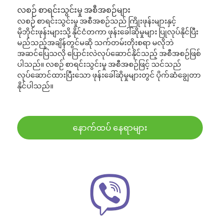
လစဉ် စာရင်းသွင်းမှု အစီအစဉ်များ
လစဉ် စာရင်းသွင်းမှု အစီအစဉ်သည် ကြိုးဖုန်းများနှင့်
မိုဘိုင်းဖုန်းများသို့ နိုင်ငံတကာ ဖုန်းခေါ်ဆိုမှုများ ပြုလုပ်နိုင်ပြီး
မည်သည့်အချိန်တွင်မဆို သက်တမ်းတိုးစရာ မလိုဘဲ
အဆင်ပြေသလို ပြောင်းလဲလုပ်ဆောင်နိုင်သည့် အစီအစဉ်ဖြစ်
ပါသည်။ လစဉ် စာရင်းသွင်းမှု အစီအစဉ်ဖြင့် သင်သည်
လုပ်ဆောင်ထားပြီးသော ဖုန်းခေါ်ဆိုမှုများတွင် ပိုက်ဆံချွေတာ
နိုင်ပါသည်။
နောက်ထပ် နေရာများ