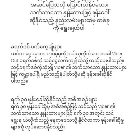
အဆင်ပြေသလို ပြောင်းလဲနိုင်သော၊
သက်သာသော နှုန်းထားဖြင့် ဖုန်းခေါ်
ဆိုနိုင်သည့် နည်းလမ်းများထဲမှ တစ်ခု
ကို ရွေးချယ်ပါ-
ခရက်ဒစ် ပက်ကေ့ချ်များ
သင်က ငွေပမာဏ တစ်ခုခုကို ဝယ်ယူလိုက်သောအခါ Viber
Out ခရက်ဒစ်ကို သင့်ငွေလက်ကျန်ထဲသို့ ထည့်ပေးပါသည်။
သင့်ခရက်ဒစ်ကိုသုံး၍ Viber ၏ သက်သာသော နှုန်းထားများ
ဖြင့် ကမ္ဘာပေါ်ရှိ မည်သည့်နံပါတ်သို့မဆို ဖုန်းခေါ်ဆိုနိုင်
ပါသည်။
ရက် ၃၀ ဖုန်းခေါ်ဆိုနိုင်သည့် အစီအစဉ်များ
ရက် ၃၀ ဖုန်းခေါ်ဆိုမှု အစီအစဉ်ဖြင့် သင်သည် Viber ၏
သက်သာသော နှုန်းထားများဖြင့် ရက် ၃၀ အတွင်း သင်
ရွေးချယ်လိုက်သည့် နေရာဒေသသို့ နိုင်ငံတကာ ဖုန်းခေါ်ဆိုမှု
များကို လုပ်ဆောင်နိုင်သည်။