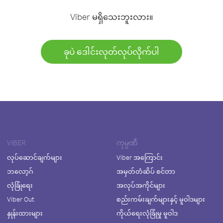
Viber မရှိသေးဘူးလား။
ခုပဲ ဒေါင်းလုတ်လုပ်လိုက်ပါ
VIBER
ကုမ္ပဏီ
လုပ်ဆောင်ချက်များ
Viber အကြောင်း
ဘလော့ဂ်
အမှတ်တံဆိပ် စင်တာ
လုံခြုံရေး
အလုပ်အကိုင်များ
Viber Out
စည်းကမ်းချက်များနှင့် မူဝါဒများ
နှုန်းထားများ
ကိုယ်ရေးလုံခြုံမှု မူဝါဒ