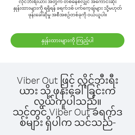
လိုင်ဘီးရီးယား အတွက် တစ်မိနစ်လျှင် အကောင်းဆုံး
နှုန်းထားများကို ရရှိရန် ခရက်ဒစ် ပက်ကေ့ချ်များ သို့မဟုတ်
ဖုန်းခေါ်ဆိုမှု အစီအစဉ်တစ်ခုကို ဝယ်ယူပါ။
နှုန်းထားများကို ကြည့်ပါ
Viber Out ဖြင့် လိုင်ဘီးရီး
ယား သို့ ဖုန်းခေါ်ခြင်းက
လွယ်ကူပါသည်။
သင့်တွင် Viber Out ခရက်ဒ
စ်များ ရှိပါက သင်သည်-