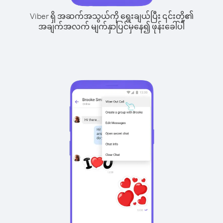
Viber ရှိ အဆက်အသွယ်ကို ရွေးချယ်ပြီး ၎င်းတို့၏
အချက်အလက် မျက်နှာပြင်မှနေ၍ ဖုန်းခေါ်ပါ