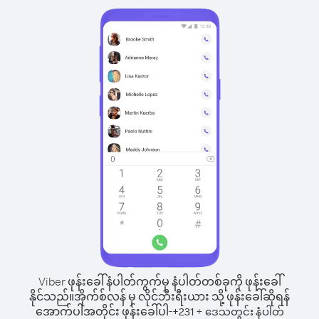
Viber ဖုန်းခေါ်နံပါတ်ကွက်မှ နံပါတ်တစ်ခုကို ဖုန်းခေါ်
နိုင်သည်။
အိုက်စ်လန် မှ လိုင်ဘီးရီးယား သို့ ဖုန်းခေါ်ဆိုရန်
အောက်ပါအတိုင်း ဖုန်းခေါ်ပါ-
+
+
231
ဒေသတွင်း နံပါတ်