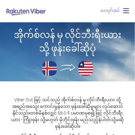
လော့ဂ်အင်
Togg
navig
အိုက်စ်လန် မှ လိုင်ဘီးရီးယား
သို့ ဖုန်းခေါ်ဆိုပုံ
Viber Out ဖြင့် သင်သည် အိုက်စ်လန် မှ လိုင်ဘီးရီးယား သို့
အရည်အသွေး ကောင်းမွန်သော ဖုန်းခေါ်ဆိုမှုများ လုပ်ဆောင်
နိုင်သည်။
တစ်မိနစ်လျှင် 59.0 ¢ ပမာဏမှစ၍ ဖြင့် လိုင်ဘီးရီး
ယား - ကြိုးဖုန်း သို့မဟုတ် မိုဘိုင်းဖုန်း မည်သည့်နံပါတ်သို့မဆို
ဖုန်းခေါ်ဆိုပါ။