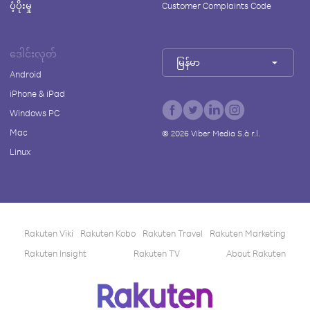
ပံ့ပိုးမှု
Customer Complaints Code
ဒေါင်းလုတ်
မြန်မာ
Android
iPhone & iPad
Windows PC
Mac
©
2026
Viber Media S.à r.l.
Linux
Rakuten Viki
Rakuten Kobo
Rakuten Travel
Rakuten Marketing
Rakuten Insight
Rakuten TV
About Rakuten