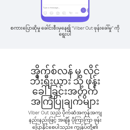
စကားပြောဆိုမှု ခေါင်းစီးမှနေ၍ “Viber Out ဖုန်းခေါ်မှု” ကို
ရွေးပါ
အိုက်စ်လန် မှ လိုင်
ဘီးရီးယား သို့ ဖုန်း
ခေါ်ခြင်းအတွက်
အကြံပြုချက်များ
Viber Out သည် ပိုက်ဆံအကုန်အကျ
နည်းနည်းဖြင့် အချိန် ပိုကြာကြာ ဖုန်း
ပြောနိုင်စေပါသည်။ ကျွန်ုပ်တို့၏