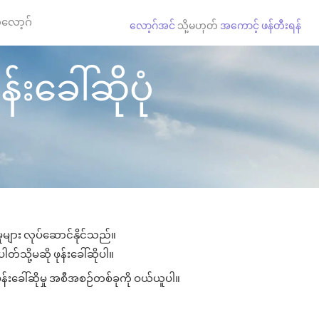
လော့ဂ်
လော့ဂ်အင်
သို့မဟုတ်
အကောင့် ဖန်တီးရန်
်းခေါ်ဆိုပုံ
ှုများ လုပ်ဆောင်နိုင်သည်။
ါတ်သို့မဆို ဖုန်းခေါ်ဆိုပါ။
ုန်းခေါ်ဆိုမှု အစီအစဉ်တစ်ခုကို ဝယ်ယူပါ။