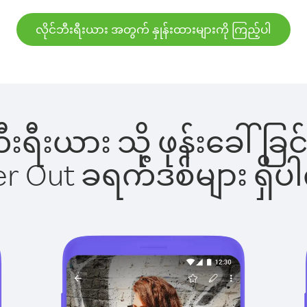
လိုင်ဘီးရီးယား အတွက် နှုန်းထားများကို ကြည့်ပါ
်ဘီးရီးယား သို့ ဖုန်းခေ
ber Out ခရက်ဒစ်များ ရှ