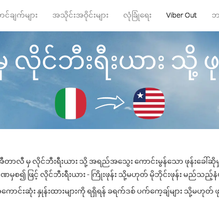
ာင်ချက်များ
အသိုင်းအဝိုင်းများ
လုံခြုံရေး
Viber Out
ဘ
ိုင်ဘီးရီးယား သို့ ဖုန
ီတာလီ မှ လိုင်ဘီးရီးယား သို့ အရည်အသွေး ကောင်းမွန်သော ဖုန်းခေါ်ဆိုမ
ှစ၍ ဖြင့် လိုင်ဘီးရီးယား - ကြိုးဖုန်း သို့မဟုတ် မိုဘိုင်းဖုန်း မည်သည့်နံပ
ာင်းဆုံး နှုန်းထားများကို ရရှိရန် ခရက်ဒစ် ပက်ကေ့ချ်များ သို့မဟုတ် ဖ