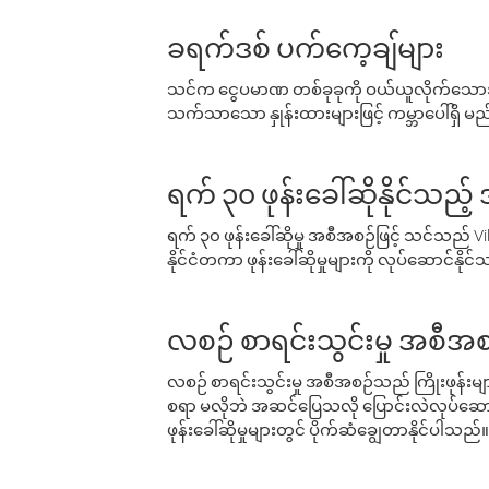
ခရက်ဒစ် ပက်ကေ့ချ်များ
သင်က ငွေပမာဏ တစ်ခုခုကို ဝယ်ယူလိုက်သောအခ
သက်သာသော နှုန်းထားများဖြင့် ကမ္ဘာပေါ်ရှိ မည်သ
ရက် ၃၀ ဖုန်းခေါ်ဆိုနိုင်သည့
ရက် ၃၀ ဖုန်းခေါ်ဆိုမှု အစီအစဉ်ဖြင့် သင်သည
နိုင်ငံတကာ ဖုန်းခေါ်ဆိုမှုများကို လုပ်ဆောင်နိုင
လစဉ် စာရင်းသွင်းမှု အစီအစ
လစဉ် စာရင်းသွင်းမှု အစီအစဉ်သည် ကြိုးဖုန်းများနှင
စရာ မလိုဘဲ အဆင်ပြေသလို ပြောင်းလဲလုပ်ဆောင
ဖုန်းခေါ်ဆိုမှုများတွင် ပိုက်ဆံချွေတာနိုင်ပါသည်။