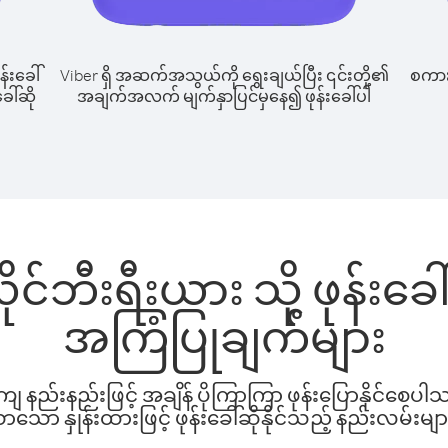
န်းခေါ်
Viber ရှိ အဆက်အသွယ်ကို ရွေးချယ်ပြီး ၎င်းတို့၏
စကားပ
ေါ်ဆို
အချက်အလက် မျက်နှာပြင်မှနေ၍ ဖုန်းခေါ်ပါ
ုင်ဘီးရီးယား သို့ ဖုန်းခ
အကြံပြုချက်များ
နည်းနည်းဖြင့် အချိန် ပိုကြာကြာ ဖုန်းပြောနိုင်စေပ
ော နှုန်းထားဖြင့် ဖုန်းခေါ်ဆိုနိုင်သည့် နည်းလမ်းမျာ