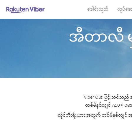
ဒေါင်းလုတ်
လုပ်ဆေ
အီတာလီ မှ လ
Viber Out ဖြင့် သင်သည် အ
တစ်မိနစ်လျှင် 72.0 ¢ ပမာဏမ
လိုင်ဘီးရီးယား အတွက် တစ်မိနစ်လျှင် အကေ