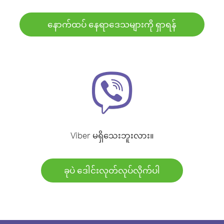
နောက်ထပ် နေရာဒေသများကို ရှာရန်
Viber မရှိသေးဘူးလား။
ခုပဲ ဒေါင်းလုတ်လုပ်လိုက်ပါ