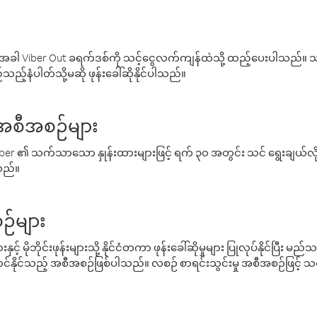
ါ Viber Out ခရက်ဒစ်ကို သင့်ငွေလက်ကျန်ထဲသို့ ထည့်ပေးပါသည်။ သင
ည့်နံပါတ်သို့မဆို ဖုန်းခေါ်ဆိုနိုင်ပါသည်။
် အစီအစဉ်များ
် Viber ၏ သက်သာသော နှုန်းထားများဖြင့် ရက် ၃၀ အတွင်း သင် ရွေးချယ်
်သည်။
ဉ်များ
့် မိုဘိုင်းဖုန်းများသို့ နိုင်ငံတကာ ဖုန်းခေါ်ဆိုမှုများ ပြုလုပ်နိုင်ပြီး
်နိုင်သည့် အစီအစဉ်ဖြစ်ပါသည်။ လစဉ် စာရင်းသွင်းမှု အစီအစဉ်ဖြင့်