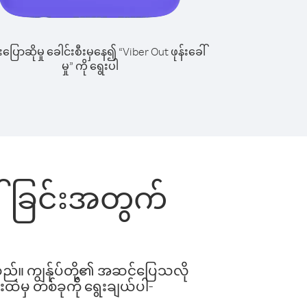
ြောဆိုမှု ခေါင်းစီးမှနေ၍ “Viber Out ဖုန်းခေါ်
မှု” ကို ရွေးပါ
ေါ်ခြင်းအတွက်
ါသည်။ ကျွန်ုပ်တို့၏ အဆင်ပြေသလို
းထဲမှ တစ်ခုကို ရွေးချယ်ပါ-