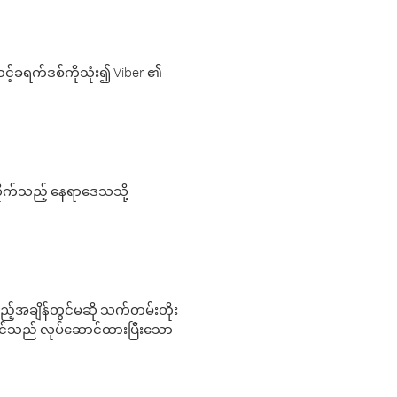
့်ခရက်ဒစ်ကိုသုံး၍ Viber ၏
လိုက်သည့် နေရာဒေသသို့
 မည်သည့်အချိန်တွင်မဆို သက်တမ်းတိုး
 သင်သည် လုပ်ဆောင်ထားပြီးသော