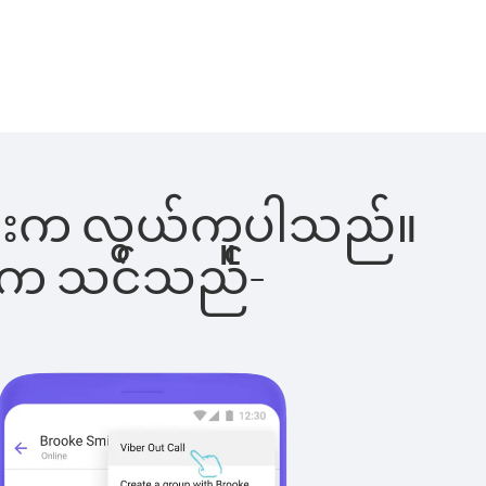
ါ်ခြင်းက လွယ်ကူပါသည်။
ိပါက သင်သည်-