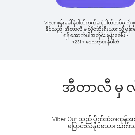
Viber ဖုန်းခေါ်နံပါတ်ကွက်မှ နံပါတ်တစ်ခုကို ဖု
နိုင်သည်။
အီတာလီ မှ လိုင်ဘီးရီးယား သို့ ဖုန်းခ
ရန် အောက်ပါအတိုင်း ဖုန်းခေါ်ပါ-
+
+
231
ဒေသတွင်း နံပါတ်
အီတာလီ မှ လိ
Viber Out သည် ပိုက်ဆံအကုန်အကျ 
ပြောင်းလဲနိုင်သော၊ သက်သာသ