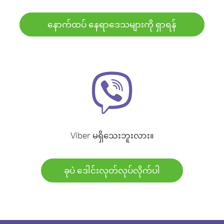
နောက်ထပ် နေရာဒေသများကို ရှာရန်
Viber မရှိသေးဘူးလား။
ခုပဲ ဒေါင်းလုတ်လုပ်လိုက်ပါ