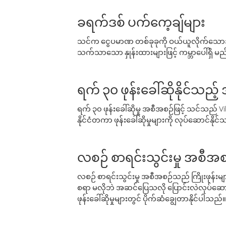
ခရက်ဒစ် ပက်ကေ့ချ်များ
သင်က ငွေပမာဏ တစ်ခုခုကို ဝယ်ယူလိုက်သောအခ
သက်သာသော နှုန်းထားများဖြင့် ကမ္ဘာပေါ်ရှိ မည်သ
ရက် ၃၀ ဖုန်းခေါ်ဆိုနိုင်သည့
ရက် ၃၀ ဖုန်းခေါ်ဆိုမှု အစီအစဉ်ဖြင့် သင်သည
နိုင်ငံတကာ ဖုန်းခေါ်ဆိုမှုများကို လုပ်ဆောင်နိုင
လစဉ် စာရင်းသွင်းမှု အစီအစ
လစဉ် စာရင်းသွင်းမှု အစီအစဉ်သည် ကြိုးဖုန်းများနှင
စရာ မလိုဘဲ အဆင်ပြေသလို ပြောင်းလဲလုပ်ဆောင
ဖုန်းခေါ်ဆိုမှုများတွင် ပိုက်ဆံချွေတာနိုင်ပါသည်။