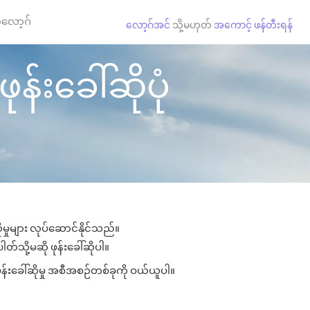
လော့ဂ်
လော့ဂ်အင်
သို့မဟုတ်
အကောင့် ဖန်တီးရန်
န်းခေါ်ဆိုပုံ
မှုများ လုပ်ဆောင်နိုင်သည်။
ါတ်သို့မဆို ဖုန်းခေါ်ဆိုပါ။
ုန်းခေါ်ဆိုမှု အစီအစဉ်တစ်ခုကို ဝယ်ယူပါ။