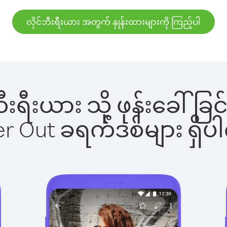
လိုင်ဘီးရီးယား အတွက် နှုန်းထားများကို ကြည့်ပါ
်ဘီးရီးယား သို့ ဖုန်းခေ
ber Out ခရက်ဒစ်များ ရှ