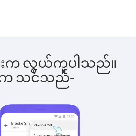
ါ်ခြင်းက လွယ်ကူပါသည်။
ိပါက သင်သည်-