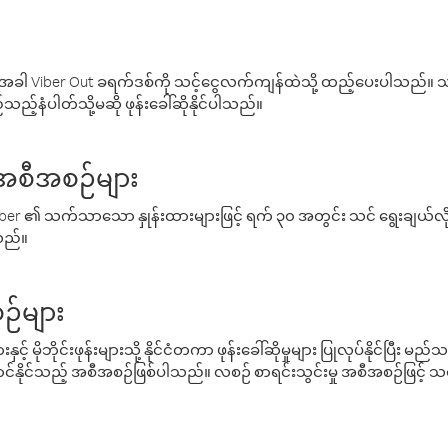
ါ Viber Out ခရက်ဒစ်ကို သင့်ငွေလက်ကျန်ထဲသို့ ထည့်ပေးပါသည်။ သင
ည့်နံပါတ်သို့မဆို ဖုန်းခေါ်ဆိုနိုင်ပါသည်။
် အစီအစဉ်များ
် Viber ၏ သက်သာသော နှုန်းထားများဖြင့် ရက် ၃၀ အတွင်း သင် ရွေးချယ်
်သည်။
ဉ်များ
့် မိုဘိုင်းဖုန်းများသို့ နိုင်ငံတကာ ဖုန်းခေါ်ဆိုမှုများ ပြုလုပ်နိုင်ပြီး
်နိုင်သည့် အစီအစဉ်ဖြစ်ပါသည်။ လစဉ် စာရင်းသွင်းမှု အစီအစဉ်ဖြင့်