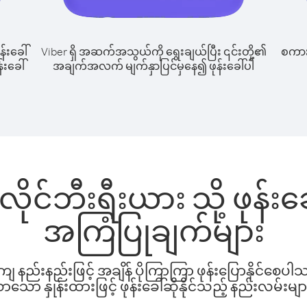
န်းခေါ်
Viber ရှိ အဆက်အသွယ်ကို ရွေးချယ်ပြီး ၎င်းတို့၏
စကားပ
်းခေါ်
အချက်အလက် မျက်နှာပြင်မှနေ၍ ဖုန်းခေါ်ပါ
ိုင်ဘီးရီးယား သို့ ဖုန်း
အကြံပြုချက်များ
နည်းနည်းဖြင့် အချိန် ပိုကြာကြာ ဖုန်းပြောနိုင်စေပ
ော နှုန်းထားဖြင့် ဖုန်းခေါ်ဆိုနိုင်သည့် နည်းလမ်းမျာ