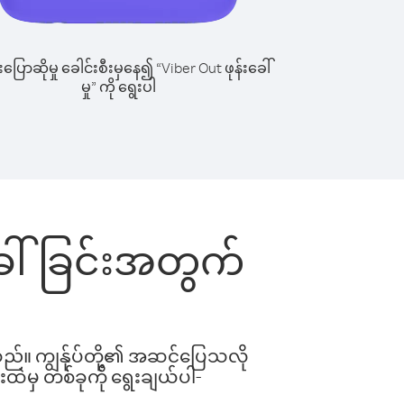
ြောဆိုမှု ခေါင်းစီးမှနေ၍ “Viber Out ဖုန်းခေါ်
မှု” ကို ရွေးပါ
ခေါ်ခြင်းအတွက်
ါသည်။ ကျွန်ုပ်တို့၏ အဆင်ပြေသလို
းထဲမှ တစ်ခုကို ရွေးချယ်ပါ-