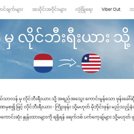
ာင်ချက်များ
အသိုင်းအဝိုင်းများ
လုံခြုံရေး
Viber Out
ဘ
လိုင်ဘီးရီးယား သို့ ဖု
်သာလန် မှ လိုင်ဘီးရီးယား သို့ အရည်အသွေး ကောင်းမွန်သော ဖုန်းခေါ်ဆို
ှစ၍ ဖြင့် လိုင်ဘီးရီးယား - ကြိုးဖုန်း သို့မဟုတ် မိုဘိုင်းဖုန်း မည်သည့်နံပ
ာင်းဆုံး နှုန်းထားများကို ရရှိရန် ခရက်ဒစ် ပက်ကေ့ချ်များ သို့မဟုတ် ဖ