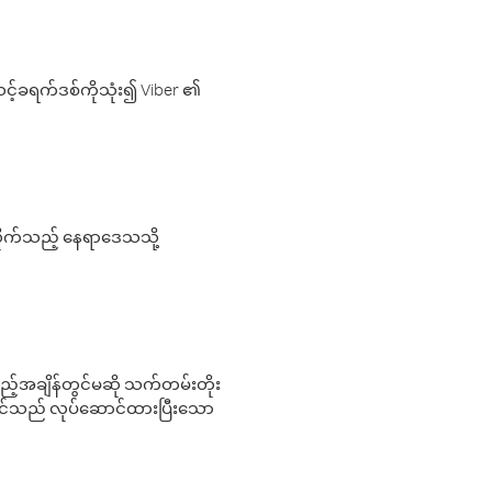
့်ခရက်ဒစ်ကိုသုံး၍ Viber ၏
လိုက်သည့် နေရာဒေသသို့
 မည်သည့်အချိန်တွင်မဆို သက်တမ်းတိုး
 သင်သည် လုပ်ဆောင်ထားပြီးသော