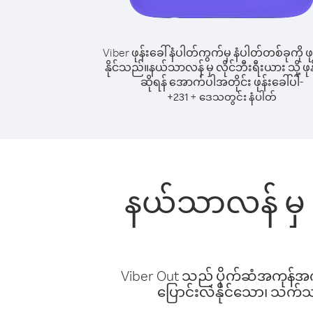
Viber ဖုန်းခေါ်နံပါတ်ကွက်မှ နံပါတ်တစ်ခုကို ဖု
နိုင်သည်။
နယ်သာလန် မှ လိုင်ဘီးရီးယား သို့ ဖုန
ဆိုရန် အောက်ပါအတိုင်း ဖုန်းခေါ်ပါ-
+
+
231
ဒေသတွင်း နံပါတ်
နယ်သာလန် မှ လ
Viber Out သည် ပိုက်ဆံအကုန်အကျ 
ပြောင်းလဲနိုင်သော၊ သက်သာသ