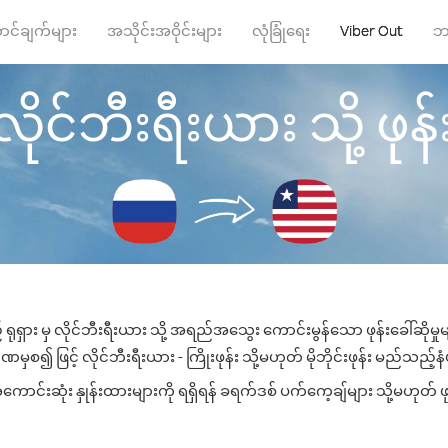
ာင်ချက်များ
အသိုင်းအဝိုင်းများ
လုံခြုံရေး
Viber Out
ဘ
 လိုင်ဘီးရီးယား သို့ ဖုန်း
ရုရှား မှ လိုင်ဘီးရီးယား သို့ အရည်အသွေး ကောင်းမွန်သော ဖုန်းခေါ်ဆိုမှ
ှစ၍ ဖြင့် လိုင်ဘီးရီးယား - ကြိုးဖုန်း သို့မဟုတ် မိုဘိုင်းဖုန်း မည်သည့်နံပ
ာင်းဆုံး နှုန်းထားများကို ရရှိရန် ခရက်ဒစ် ပက်ကေ့ချ်များ သို့မဟုတ် ဖ