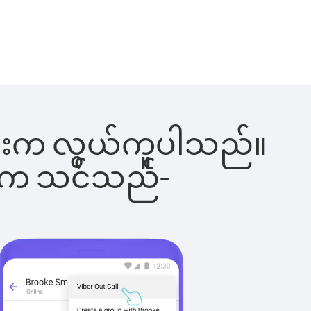
ါ်ခြင်းက လွယ်ကူပါသည်။
ိပါက သင်သည်-