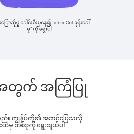
ြောဆိုမှု ခေါင်းစီးမှနေ၍ “Viber Out ဖုန်းခေါ်
မှု” ကို ရွေးပါ
ြင်းအတွက် အကြံပြု
ါသည်။ ကျွန်ုပ်တို့၏ အဆင်ပြေသလို
းထဲမှ တစ်ခုကို ရွေးချယ်ပါ-