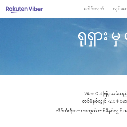
ဒေါင်းလုတ်
လုပ်ဆေ
ရုရှား မှ
Viber Out ဖြင့် သင်သည် 
တစ်မိနစ်လျှင် 72.0 ¢ ပမာဏမ
လိုင်ဘီးရီးယား အတွက် တစ်မိနစ်လျှင် အကေ