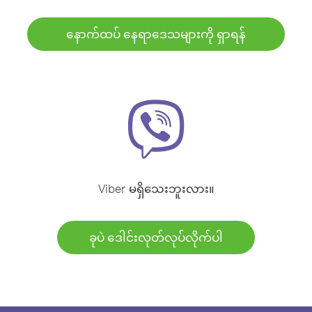
နောက်ထပ် နေရာဒေသများကို ရှာရန်
Viber မရှိသေးဘူးလား။
ခုပဲ ဒေါင်းလုတ်လုပ်လိုက်ပါ