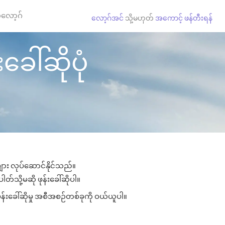
လော့ဂ်
လော့ဂ်အင်
သို့မဟုတ်
အကောင့် ဖန်တီးရန်
ခေါ်ဆိုပုံ
ုများ လုပ်ဆောင်နိုင်သည်။
ါတ်သို့မဆို ဖုန်းခေါ်ဆိုပါ။
ုန်းခေါ်ဆိုမှု အစီအစဉ်တစ်ခုကို ဝယ်ယူပါ။