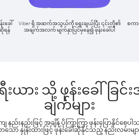
န်းခေါ်
Viber ရှိ အဆက်အသွယ်ကို ရွေးချယ်ပြီး ၎င်းတို့၏
စကားပ
ဆိုရန်
အချက်အလက် မျက်နှာပြင်မှနေ၍ ဖုန်းခေါ်ပါ
ီးရီးယား သို့ ဖုန်းခေါ်ခ
ချက်များ
နည်းနည်းဖြင့် အချိန် ပိုကြာကြာ ဖုန်းပြောနိုင်စေပ
ော နှုန်းထားဖြင့် ဖုန်းခေါ်ဆိုနိုင်သည့် နည်းလမ်းမျာ