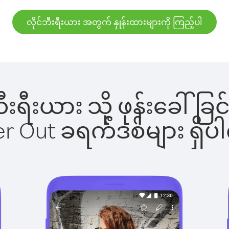
လိုင်ဘီးရီးယား အတွက် နှုန်းထားများကို ကြည့်ပါ
်ဘီးရီးယား သို့ ဖုန်းခေ
ber Out ခရက်ဒစ်များ ရှ