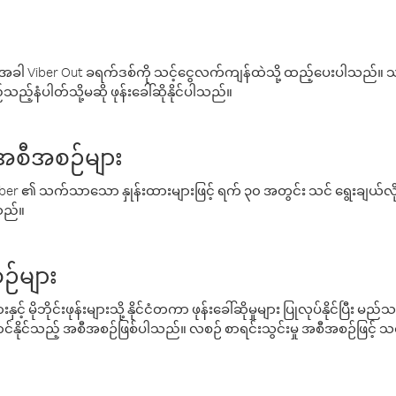
ါ Viber Out ခရက်ဒစ်ကို သင့်ငွေလက်ကျန်ထဲသို့ ထည့်ပေးပါသည်။ သင
ည့်နံပါတ်သို့မဆို ဖုန်းခေါ်ဆိုနိုင်ပါသည်။
် အစီအစဉ်များ
် Viber ၏ သက်သာသော နှုန်းထားများဖြင့် ရက် ၃၀ အတွင်း သင် ရွေးချယ်
်သည်။
ဉ်များ
့် မိုဘိုင်းဖုန်းများသို့ နိုင်ငံတကာ ဖုန်းခေါ်ဆိုမှုများ ပြုလုပ်နိုင်ပြီး
်နိုင်သည့် အစီအစဉ်ဖြစ်ပါသည်။ လစဉ် စာရင်းသွင်းမှု အစီအစဉ်ဖြင့်