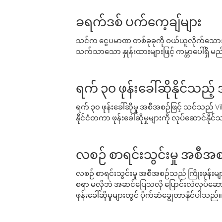
ခရက်ဒစ် ပက်ကေ့ချ်များ
သင်က ငွေပမာဏ တစ်ခုခုကို ဝယ်ယူလိုက်သောအခ
သက်သာသော နှုန်းထားများဖြင့် ကမ္ဘာပေါ်ရှိ မည်သ
ရက် ၃၀ ဖုန်းခေါ်ဆိုနိုင်သည့
ရက် ၃၀ ဖုန်းခေါ်ဆိုမှု အစီအစဉ်ဖြင့် သင်သည
နိုင်ငံတကာ ဖုန်းခေါ်ဆိုမှုများကို လုပ်ဆောင်နိုင
လစဉ် စာရင်းသွင်းမှု အစီအစ
လစဉ် စာရင်းသွင်းမှု အစီအစဉ်သည် ကြိုးဖုန်းများနှင
စရာ မလိုဘဲ အဆင်ပြေသလို ပြောင်းလဲလုပ်ဆောင
ဖုန်းခေါ်ဆိုမှုများတွင် ပိုက်ဆံချွေတာနိုင်ပါသည်။