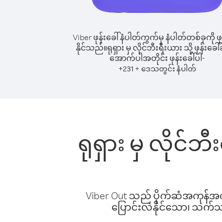
Viber ဖုန်းခေါ်နံပါတ်ကွက်မှ နံပါတ်တစ်ခုကို ဖု
နိုင်သည်။
ရုရှား မှ လိုင်ဘီးရီးယား သို့ ဖုန်းခေါ်
အောက်ပါအတိုင်း ဖုန်းခေါ်ပါ-
+
+
231
ဒေသတွင်း နံပါတ်
ရုရှား မှ လိုင်ဘ
Viber Out သည် ပိုက်ဆံအကုန်အကျ 
ပြောင်းလဲနိုင်သော၊ သက်သာသ