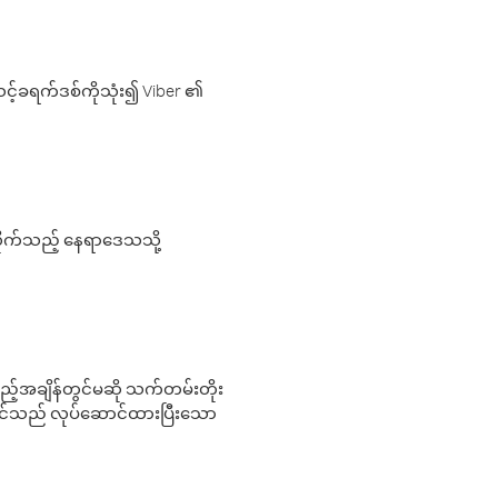
့်ခရက်ဒစ်ကိုသုံး၍ Viber ၏
လိုက်သည့် နေရာဒေသသို့
 မည်သည့်အချိန်တွင်မဆို သက်တမ်းတိုး
 သင်သည် လုပ်ဆောင်ထားပြီးသော