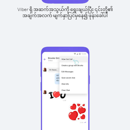
Viber ရှိ အဆက်အသွယ်ကို ရွေးချယ်ပြီး ၎င်းတို့၏
အချက်အလက် မျက်နှာပြင်မှနေ၍ ဖုန်းခေါ်ပါ