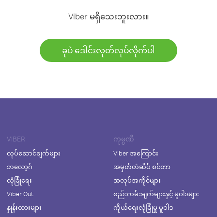
Viber မရှိသေးဘူးလား။
ခုပဲ ဒေါင်းလုတ်လုပ်လိုက်ပါ
VIBER
ကုမ္ပဏီ
လုပ်ဆောင်ချက်များ
Viber အကြောင်း
ဘလော့ဂ်
အမှတ်တံဆိပ် စင်တာ
လုံခြုံရေး
အလုပ်အကိုင်များ
Viber Out
စည်းကမ်းချက်များနှင့် မူဝါဒများ
နှုန်းထားများ
ကိုယ်ရေးလုံခြုံမှု မူဝါဒ