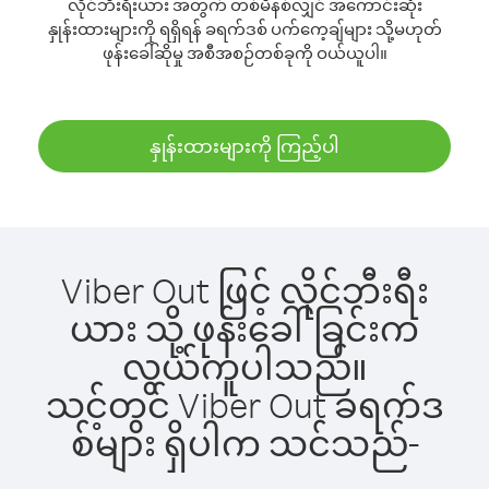
လိုင်ဘီးရီးယား အတွက် တစ်မိနစ်လျှင် အကောင်းဆုံး
နှုန်းထားများကို ရရှိရန် ခရက်ဒစ် ပက်ကေ့ချ်များ သို့မဟုတ်
ဖုန်းခေါ်ဆိုမှု အစီအစဉ်တစ်ခုကို ဝယ်ယူပါ။
နှုန်းထားများကို ကြည့်ပါ
Viber Out ဖြင့် လိုင်ဘီးရီး
ယား သို့ ဖုန်းခေါ်ခြင်းက
လွယ်ကူပါသည်။
သင့်တွင် Viber Out ခရက်ဒ
စ်များ ရှိပါက သင်သည်-