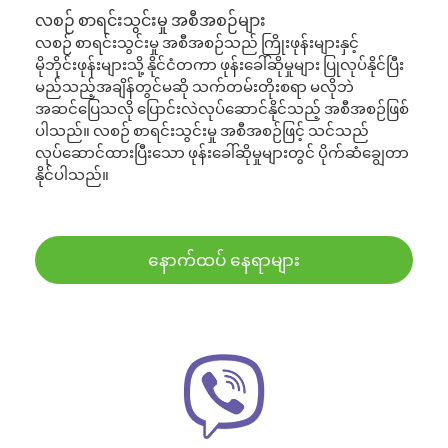
လစဉ် စာရင်းသွင်းမှု အစီအစဉ်များ
လစဉ် စာရင်းသွင်းမှု အစီအစဉ်သည် ကြိုးဖုန်းများနှင့်
မိုဘိုင်းဖုန်းများသို့ နိုင်ငံတကာ ဖုန်းခေါ်ဆိုမှုများ ပြုလုပ်နိုင်ပြီး
မည်သည့်အချိန်တွင်မဆို သက်တမ်းတိုးစရာ မလိုဘဲ
အဆင်ပြေသလို ပြောင်းလဲလုပ်ဆောင်နိုင်သည့် အစီအစဉ်ဖြစ်
ပါသည်။ လစဉ် စာရင်းသွင်းမှု အစီအစဉ်ဖြင့် သင်သည်
လုပ်ဆောင်ထားပြီးသော ဖုန်းခေါ်ဆိုမှုများတွင် ပိုက်ဆံချွေတာ
နိုင်ပါသည်။
နောက်ထပ် နေရာများ