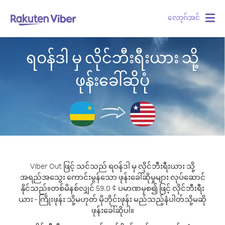
လော့ဂ်အင်
Togg
navig
ရဝန်ဒါ မှ လိုင်ဘီးရီးယား သို့
ဖုန်းခေါ်ဆိုပုံ
Viber Out ဖြင့် သင်သည် ရဝန်ဒါ မှ လိုင်ဘီးရီးယား သို့
အရည်အသွေး ကောင်းမွန်သော ဖုန်းခေါ်ဆိုမှုများ လုပ်ဆောင်
နိုင်သည်။
တစ်မိနစ်လျှင် 59.0 ¢ ပမာဏမှစ၍ ဖြင့် လိုင်ဘီးရီး
ယား - ကြိုးဖုန်း သို့မဟုတ် မိုဘိုင်းဖုန်း မည်သည့်နံပါတ်သို့မဆို
ဖုန်းခေါ်ဆိုပါ။