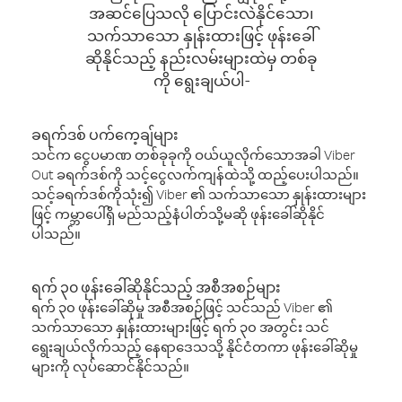
အဆင်ပြေသလို ပြောင်းလဲနိုင်သော၊
သက်သာသော နှုန်းထားဖြင့် ဖုန်းခေါ်
ဆိုနိုင်သည့် နည်းလမ်းများထဲမှ တစ်ခု
ကို ရွေးချယ်ပါ-
ခရက်ဒစ် ပက်ကေ့ချ်များ
သင်က ငွေပမာဏ တစ်ခုခုကို ဝယ်ယူလိုက်သောအခါ Viber
Out ခရက်ဒစ်ကို သင့်ငွေလက်ကျန်ထဲသို့ ထည့်ပေးပါသည်။
သင့်ခရက်ဒစ်ကိုသုံး၍ Viber ၏ သက်သာသော နှုန်းထားများ
ဖြင့် ကမ္ဘာပေါ်ရှိ မည်သည့်နံပါတ်သို့မဆို ဖုန်းခေါ်ဆိုနိုင်
ပါသည်။
ရက် ၃၀ ဖုန်းခေါ်ဆိုနိုင်သည့် အစီအစဉ်များ
ရက် ၃၀ ဖုန်းခေါ်ဆိုမှု အစီအစဉ်ဖြင့် သင်သည် Viber ၏
သက်သာသော နှုန်းထားများဖြင့် ရက် ၃၀ အတွင်း သင်
ရွေးချယ်လိုက်သည့် နေရာဒေသသို့ နိုင်ငံတကာ ဖုန်းခေါ်ဆိုမှု
များကို လုပ်ဆောင်နိုင်သည်။