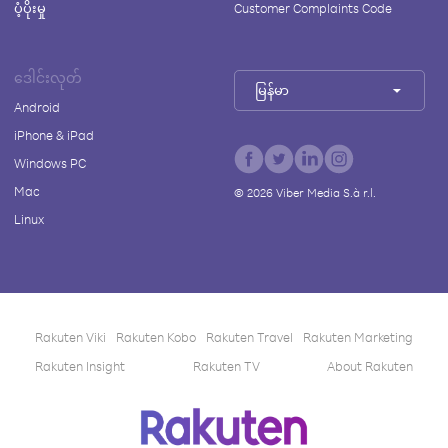
ပံ့ပိုးမှု
Customer Complaints Code
ဒေါင်းလုတ်
မြန်မာ
Android
iPhone & iPad
Windows PC
Mac
©
2026
Viber Media S.à r.l.
Linux
Rakuten Viki
Rakuten Kobo
Rakuten Travel
Rakuten Marketing
Rakuten Insight
Rakuten TV
About Rakuten