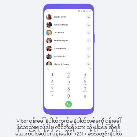
Viber ဖုန်းခေါ်နံပါတ်ကွက်မှ နံပါတ်တစ်ခုကို ဖုန်းခေါ်
နိုင်သည်။
ရဝန်ဒါ မှ လိုင်ဘီးရီးယား သို့ ဖုန်းခေါ်ဆိုရန်
အောက်ပါအတိုင်း ဖုန်းခေါ်ပါ-
+
+
231
ဒေသတွင်း နံပါတ်