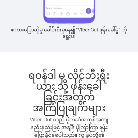
စကားပြောဆိုမှု ခေါင်းစီးမှနေ၍ “Viber Out ဖုန်းခေါ်မှု” ကို
ရွေးပါ
ရဝန်ဒါ မှ လိုင်ဘီးရီး
ယား သို့ ဖုန်းခေါ်
ခြင်းအတွက်
အကြံပြုချက်များ
Viber Out သည် ပိုက်ဆံအကုန်အကျ
နည်းနည်းဖြင့် အချိန် ပိုကြာကြာ ဖုန်း
ပြောနိုင်စေပါသည်။ ကျွန်ုပ်တို့၏