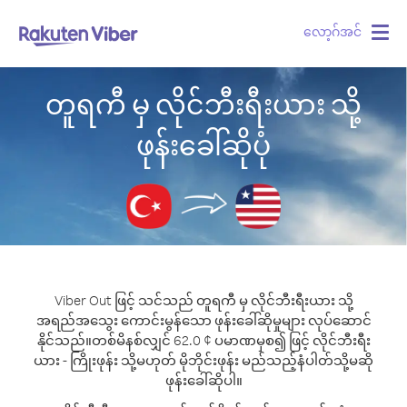
လော့ဂ်အင်
Togg
navig
တူရကီ မှ လိုင်ဘီးရီးယား သို့
ဖုန်းခေါ်ဆိုပုံ
Viber Out ဖြင့် သင်သည် တူရကီ မှ လိုင်ဘီးရီးယား သို့
အရည်အသွေး ကောင်းမွန်သော ဖုန်းခေါ်ဆိုမှုများ လုပ်ဆောင်
နိုင်သည်။
တစ်မိနစ်လျှင် 62.0 ¢ ပမာဏမှစ၍ ဖြင့် လိုင်ဘီးရီး
ယား - ကြိုးဖုန်း သို့မဟုတ် မိုဘိုင်းဖုန်း မည်သည့်နံပါတ်သို့မဆို
ဖုန်းခေါ်ဆိုပါ။