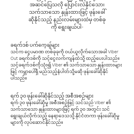
အဆင်ပြေသလို ပြောင်းလဲနိုင်သော၊
သက်သာသော နှုန်းထားဖြင့် ဖုန်းခေါ်
ဆိုနိုင်သည့် နည်းလမ်းများထဲမှ တစ်ခု
ကို ရွေးချယ်ပါ-
ခရက်ဒစ် ပက်ကေ့ချ်များ
သင်က ငွေပမာဏ တစ်ခုခုကို ဝယ်ယူလိုက်သောအခါ Viber
Out ခရက်ဒစ်ကို သင့်ငွေလက်ကျန်ထဲသို့ ထည့်ပေးပါသည်။
သင့်ခရက်ဒစ်ကိုသုံး၍ Viber ၏ သက်သာသော နှုန်းထားများ
ဖြင့် ကမ္ဘာပေါ်ရှိ မည်သည့်နံပါတ်သို့မဆို ဖုန်းခေါ်ဆိုနိုင်
ပါသည်။
ရက် ၃၀ ဖုန်းခေါ်ဆိုနိုင်သည့် အစီအစဉ်များ
ရက် ၃၀ ဖုန်းခေါ်ဆိုမှု အစီအစဉ်ဖြင့် သင်သည် Viber ၏
သက်သာသော နှုန်းထားများဖြင့် ရက် ၃၀ အတွင်း သင်
ရွေးချယ်လိုက်သည့် နေရာဒေသသို့ နိုင်ငံတကာ ဖုန်းခေါ်ဆိုမှု
များကို လုပ်ဆောင်နိုင်သည်။