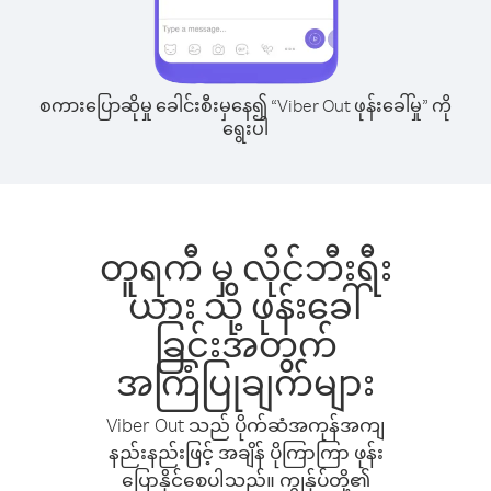
စကားပြောဆိုမှု ခေါင်းစီးမှနေ၍ “Viber Out ဖုန်းခေါ်မှု” ကို
ရွေးပါ
တူရကီ မှ လိုင်ဘီးရီး
ယား သို့ ဖုန်းခေါ်
ခြင်းအတွက်
အကြံပြုချက်များ
Viber Out သည် ပိုက်ဆံအကုန်အကျ
နည်းနည်းဖြင့် အချိန် ပိုကြာကြာ ဖုန်း
ပြောနိုင်စေပါသည်။ ကျွန်ုပ်တို့၏