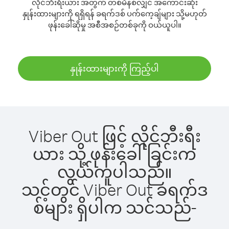
လိုင်ဘီးရီးယား အတွက် တစ်မိနစ်လျှင် အကောင်းဆုံး
နှုန်းထားများကို ရရှိရန် ခရက်ဒစ် ပက်ကေ့ချ်များ သို့မဟုတ်
ဖုန်းခေါ်ဆိုမှု အစီအစဉ်တစ်ခုကို ဝယ်ယူပါ။
နှုန်းထားများကို ကြည့်ပါ
Viber Out ဖြင့် လိုင်ဘီးရီး
ယား သို့ ဖုန်းခေါ်ခြင်းက
လွယ်ကူပါသည်။
သင့်တွင် Viber Out ခရက်ဒ
စ်များ ရှိပါက သင်သည်-