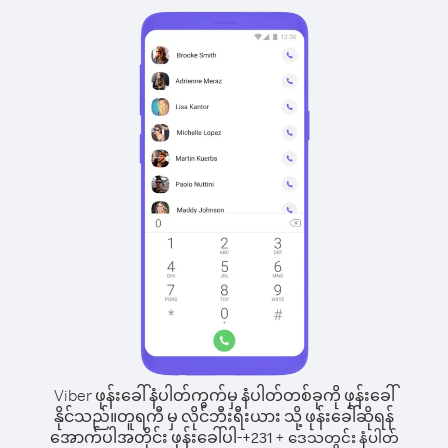
Viber ဖုန်းခေါ်နံပါတ်ကွက်မှ နံပါတ်တစ်ခုကို ဖုန်းခေါ်
နိုင်သည်။
တူရကီ မှ လိုင်ဘီးရီးယား သို့ ဖုန်းခေါ်ဆိုရန်
အောက်ပါအတိုင်း ဖုန်းခေါ်ပါ-
+
+
231
ဒေသတွင်း နံပါတ်