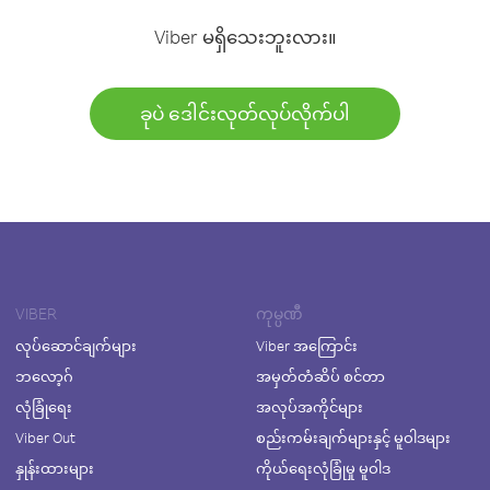
Viber မရှိသေးဘူးလား။
ခုပဲ ဒေါင်းလုတ်လုပ်လိုက်ပါ
VIBER
ကုမ္ပဏီ
လုပ်ဆောင်ချက်များ
Viber အကြောင်း
ဘလော့ဂ်
အမှတ်တံဆိပ် စင်တာ
လုံခြုံရေး
အလုပ်အကိုင်များ
Viber Out
စည်းကမ်းချက်များနှင့် မူဝါဒများ
နှုန်းထားများ
ကိုယ်ရေးလုံခြုံမှု မူဝါဒ