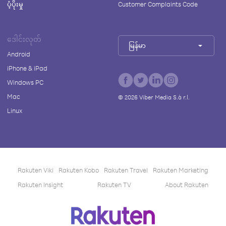
ပံ့ပိုးမှု
Customer Complaints Code
ဒေါင်းလုတ်
မြန်မာ
Android
iPhone & iPad
Windows PC
Mac
©
2026
Viber Media S.à r.l.
Linux
Rakuten Viki
Rakuten Kobo
Rakuten Travel
Rakuten Marketing
Rakuten Insight
Rakuten TV
About Rakuten