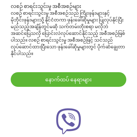
လစဉ် စာရင်းသွင်းမှု အစီအစဉ်များ
လစဉ် စာရင်းသွင်းမှု အစီအစဉ်သည် ကြိုးဖုန်းများနှင့်
မိုဘိုင်းဖုန်းများသို့ နိုင်ငံတကာ ဖုန်းခေါ်ဆိုမှုများ ပြုလုပ်နိုင်ပြီး
မည်သည့်အချိန်တွင်မဆို သက်တမ်းတိုးစရာ မလိုဘဲ
အဆင်ပြေသလို ပြောင်းလဲလုပ်ဆောင်နိုင်သည့် အစီအစဉ်ဖြစ်
ပါသည်။ လစဉ် စာရင်းသွင်းမှု အစီအစဉ်ဖြင့် သင်သည်
လုပ်ဆောင်ထားပြီးသော ဖုန်းခေါ်ဆိုမှုများတွင် ပိုက်ဆံချွေတာ
နိုင်ပါသည်။
နောက်ထပ် နေရာများ