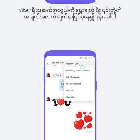
Viber ရှိ အဆက်အသွယ်ကို ရွေးချယ်ပြီး ၎င်းတို့၏
အချက်အလက် မျက်နှာပြင်မှနေ၍ ဖုန်းခေါ်ပါ