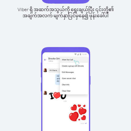
Viber ရှိ အဆက်အသွယ်ကို ရွေးချယ်ပြီး ၎င်းတို့၏
အချက်အလက် မျက်နှာပြင်မှနေ၍ ဖုန်းခေါ်ပါ