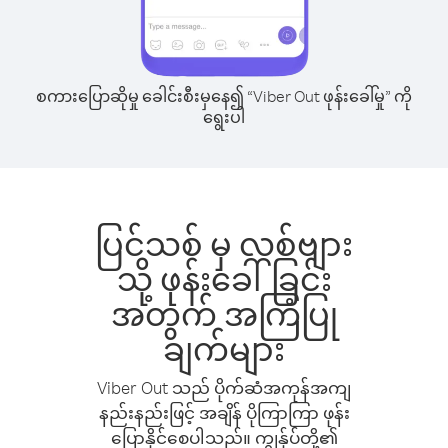
စကားပြောဆိုမှု ခေါင်းစီးမှနေ၍ “Viber Out ဖုန်းခေါ်မှု” ကို
ရွေးပါ
ပြင်သစ် မှ လစ်ဗျား
သို့ ဖုန်းခေါ်ခြင်း
အတွက် အကြံပြု
ချက်များ
Viber Out သည် ပိုက်ဆံအကုန်အကျ
နည်းနည်းဖြင့် အချိန် ပိုကြာကြာ ဖုန်း
ပြောနိုင်စေပါသည်။ ကျွန်ုပ်တို့၏