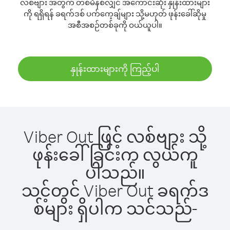
လစ်ဗျား အတွက် တစ်မိနစ်လျှင် အကောင်းဆုံး နှုန်းထားများ
ကို ရရှိရန် ခရက်ဒစ် ပက်ကေ့ချ်များ သို့မဟုတ် ဖုန်းခေါ်ဆိုမှု
အစီအစဉ်တစ်ခုကို ဝယ်ယူပါ။
နှုန်းထားများကို ကြည့်ပါ
Viber Out ဖြင့် လစ်ဗျား သို့
ဖုန်းခေါ်ခြင်းက လွယ်ကူ
ပါသည်။
သင့်တွင် Viber Out ခရက်ဒ
စ်များ ရှိပါက သင်သည်-