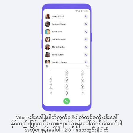
Viber ဖုန်းခေါ်နံပါတ်ကွက်မှ နံပါတ်တစ်ခုကို ဖုန်းခေါ်
နိုင်သည်။
ပြင်သစ် မှ လစ်ဗျား သို့ ဖုန်းခေါ်ဆိုရန် အောက်ပါ
အတိုင်း ဖုန်းခေါ်ပါ-
+
+
218
ဒေသတွင်း နံပါတ်