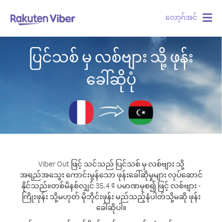
လော့ဂ်အင်
Togg
navig
ပြင်သစ် မှ လစ်ဗျား သို့ ဖုန်း
ခေါ်ဆိုပုံ
Viber Out ဖြင့် သင်သည် ပြင်သစ် မှ လစ်ဗျား သို့
အရည်အသွေး ကောင်းမွန်သော ဖုန်းခေါ်ဆိုမှုများ လုပ်ဆောင်
နိုင်သည်။
တစ်မိနစ်လျှင် 35.4 ¢ ပမာဏမှစ၍ ဖြင့် လစ်ဗျား -
ကြိုးဖုန်း သို့မဟုတ် မိုဘိုင်းဖုန်း မည်သည့်နံပါတ်သို့မဆို ဖုန်း
ခေါ်ဆိုပါ။