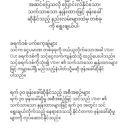
အဆင်ပြေသလို ပြောင်းလဲနိုင်သော၊
သက်သာသော နှုန်းထားဖြင့် ဖုန်းခေါ်
ဆိုနိုင်သည့် နည်းလမ်းများထဲမှ တစ်ခု
ကို ရွေးချယ်ပါ-
ခရက်ဒစ် ပက်ကေ့ချ်များ
သင်က ငွေပမာဏ တစ်ခုခုကို ဝယ်ယူလိုက်သောအခါ Viber
Out ခရက်ဒစ်ကို သင့်ငွေလက်ကျန်ထဲသို့ ထည့်ပေးပါသည်။
သင့်ခရက်ဒစ်ကိုသုံး၍ Viber ၏ သက်သာသော နှုန်းထားများ
ဖြင့် ကမ္ဘာပေါ်ရှိ မည်သည့်နံပါတ်သို့မဆို ဖုန်းခေါ်ဆိုနိုင်
ပါသည်။
ရက် ၃၀ ဖုန်းခေါ်ဆိုနိုင်သည့် အစီအစဉ်များ
ရက် ၃၀ ဖုန်းခေါ်ဆိုမှု အစီအစဉ်ဖြင့် သင်သည် Viber ၏
သက်သာသော နှုန်းထားများဖြင့် ရက် ၃၀ အတွင်း သင်
ရွေးချယ်လိုက်သည့် နေရာဒေသသို့ နိုင်ငံတကာ ဖုန်းခေါ်ဆိုမှု
များကို လုပ်ဆောင်နိုင်သည်။