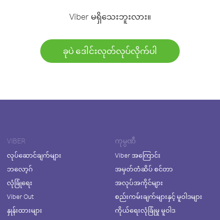
Viber မရှိသေးဘူးလား။
ခုပဲ ဒေါင်းလုတ်လုပ်လိုက်ပါ
VIBER
ကုမ္ပဏီ
လုပ်ဆောင်ချက်များ
Viber အကြောင်း
ဘလော့ဂ်
အမှတ်တံဆိပ် စင်တာ
လုံခြုံရေး
အလုပ်အကိုင်များ
Viber Out
စည်းကမ်းချက်များနှင့် မူဝါဒများ
နှုန်းထားများ
ကိုယ်ရေးလုံခြုံမှု မူဝါဒ