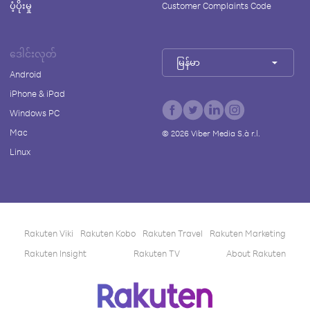
ပံ့ပိုးမှု
Customer Complaints Code
ဒေါင်းလုတ်
မြန်မာ
Android
iPhone & iPad
Windows PC
Mac
©
2026
Viber Media S.à r.l.
Linux
Rakuten Viki
Rakuten Kobo
Rakuten Travel
Rakuten Marketing
Rakuten Insight
Rakuten TV
About Rakuten