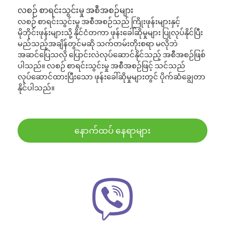
လစဉ် စာရင်းသွင်းမှု အစီအစဉ်များ
လစဉ် စာရင်းသွင်းမှု အစီအစဉ်သည် ကြိုးဖုန်းများနှင့်
မိုဘိုင်းဖုန်းများသို့ နိုင်ငံတကာ ဖုန်းခေါ်ဆိုမှုများ ပြုလုပ်နိုင်ပြီး
မည်သည့်အချိန်တွင်မဆို သက်တမ်းတိုးစရာ မလိုဘဲ
အဆင်ပြေသလို ပြောင်းလဲလုပ်ဆောင်နိုင်သည့် အစီအစဉ်ဖြစ်
ပါသည်။ လစဉ် စာရင်းသွင်းမှု အစီအစဉ်ဖြင့် သင်သည်
လုပ်ဆောင်ထားပြီးသော ဖုန်းခေါ်ဆိုမှုများတွင် ပိုက်ဆံချွေတာ
နိုင်ပါသည်။
နောက်ထပ် နေရာများ