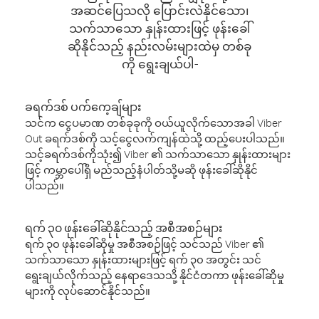
အဆင်ပြေသလို ပြောင်းလဲနိုင်သော၊
သက်သာသော နှုန်းထားဖြင့် ဖုန်းခေါ်
ဆိုနိုင်သည့် နည်းလမ်းများထဲမှ တစ်ခု
ကို ရွေးချယ်ပါ-
ခရက်ဒစ် ပက်ကေ့ချ်များ
သင်က ငွေပမာဏ တစ်ခုခုကို ဝယ်ယူလိုက်သောအခါ Viber
Out ခရက်ဒစ်ကို သင့်ငွေလက်ကျန်ထဲသို့ ထည့်ပေးပါသည်။
သင့်ခရက်ဒစ်ကိုသုံး၍ Viber ၏ သက်သာသော နှုန်းထားများ
ဖြင့် ကမ္ဘာပေါ်ရှိ မည်သည့်နံပါတ်သို့မဆို ဖုန်းခေါ်ဆိုနိုင်
ပါသည်။
ရက် ၃၀ ဖုန်းခေါ်ဆိုနိုင်သည့် အစီအစဉ်များ
ရက် ၃၀ ဖုန်းခေါ်ဆိုမှု အစီအစဉ်ဖြင့် သင်သည် Viber ၏
သက်သာသော နှုန်းထားများဖြင့် ရက် ၃၀ အတွင်း သင်
ရွေးချယ်လိုက်သည့် နေရာဒေသသို့ နိုင်ငံတကာ ဖုန်းခေါ်ဆိုမှု
များကို လုပ်ဆောင်နိုင်သည်။