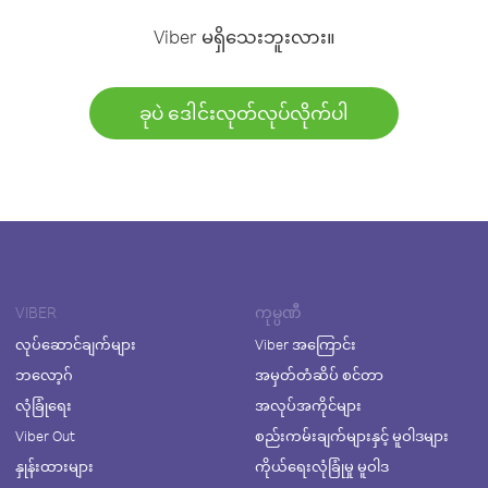
Viber မရှိသေးဘူးလား။
ခုပဲ ဒေါင်းလုတ်လုပ်လိုက်ပါ
VIBER
ကုမ္ပဏီ
လုပ်ဆောင်ချက်များ
Viber အကြောင်း
ဘလော့ဂ်
အမှတ်တံဆိပ် စင်တာ
လုံခြုံရေး
အလုပ်အကိုင်များ
Viber Out
စည်းကမ်းချက်များနှင့် မူဝါဒများ
နှုန်းထားများ
ကိုယ်ရေးလုံခြုံမှု မူဝါဒ