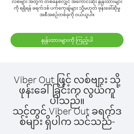
လစ်ဗျား အတွက် တစ်မိနစ်လျှင် အကောင်းဆုံး နှုန်းထားများ
ကို ရရှိရန် ခရက်ဒစ် ပက်ကေ့ချ်များ သို့မဟုတ် ဖုန်းခေါ်ဆိုမှု
အစီအစဉ်တစ်ခုကို ဝယ်ယူပါ။
နှုန်းထားများကို ကြည့်ပါ
Viber Out ဖြင့် လစ်ဗျား သို့
ဖုန်းခေါ်ခြင်းက လွယ်ကူ
ပါသည်။
သင့်တွင် Viber Out ခရက်ဒ
စ်များ ရှိပါက သင်သည်-