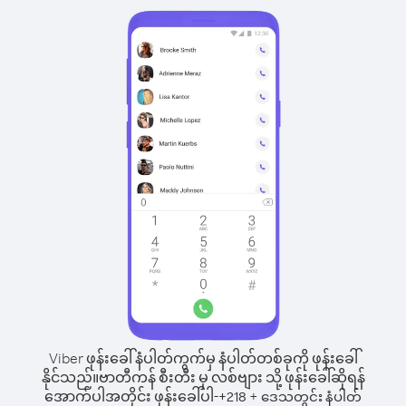
Viber ဖုန်းခေါ်နံပါတ်ကွက်မှ နံပါတ်တစ်ခုကို ဖုန်းခေါ်
နိုင်သည်။
ဗာတီကန် စီးတီး မှ လစ်ဗျား သို့ ဖုန်းခေါ်ဆိုရန်
အောက်ပါအတိုင်း ဖုန်းခေါ်ပါ-
+
+
218
ဒေသတွင်း နံပါတ်