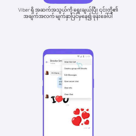
Viber ရှိ အဆက်အသွယ်ကို ရွေးချယ်ပြီး ၎င်းတို့၏
အချက်အလက် မျက်နှာပြင်မှနေ၍ ဖုန်းခေါ်ပါ