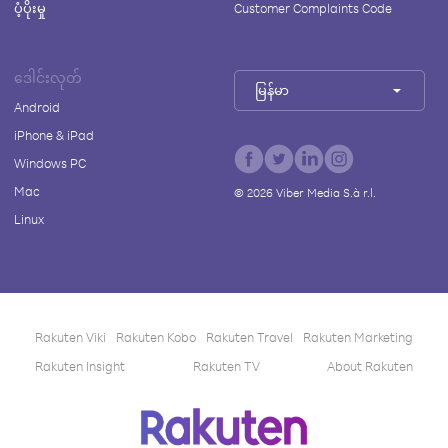
ပံ့ပိုးမှု
Customer Complaints Code
ဒေါင်းလုတ်
မြန်မာ
Android
iPhone & iPad
Windows PC
Mac
©
2026
Viber Media S.à r.l.
Linux
Rakuten Viki
Rakuten Kobo
Rakuten Travel
Rakuten Marketing
Rakuten Insight
Rakuten TV
About Rakuten