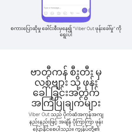
စကားပြောဆိုမှု ခေါင်းစီးမှနေ၍ “Viber Out ဖုန်းခေါ်မှု” ကို
ရွေးပါ
ဗာတီကန် စီးတီး မှ
လစ်ဗျား သို့ ဖုန်း
ခေါ်ခြင်းအတွက်
အကြံပြုချက်များ
Viber Out သည် ပိုက်ဆံအကုန်အကျ
နည်းနည်းဖြင့် အချိန် ပိုကြာကြာ ဖုန်း
ပြောနိုင်စေပါသည်။ ကျွန်ုပ်တို့၏