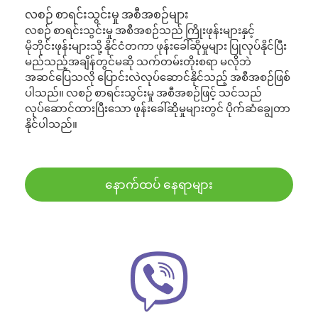
လစဉ် စာရင်းသွင်းမှု အစီအစဉ်များ
လစဉ် စာရင်းသွင်းမှု အစီအစဉ်သည် ကြိုးဖုန်းများနှင့်
မိုဘိုင်းဖုန်းများသို့ နိုင်ငံတကာ ဖုန်းခေါ်ဆိုမှုများ ပြုလုပ်နိုင်ပြီး
မည်သည့်အချိန်တွင်မဆို သက်တမ်းတိုးစရာ မလိုဘဲ
အဆင်ပြေသလို ပြောင်းလဲလုပ်ဆောင်နိုင်သည့် အစီအစဉ်ဖြစ်
ပါသည်။ လစဉ် စာရင်းသွင်းမှု အစီအစဉ်ဖြင့် သင်သည်
လုပ်ဆောင်ထားပြီးသော ဖုန်းခေါ်ဆိုမှုများတွင် ပိုက်ဆံချွေတာ
နိုင်ပါသည်။
နောက်ထပ် နေရာများ