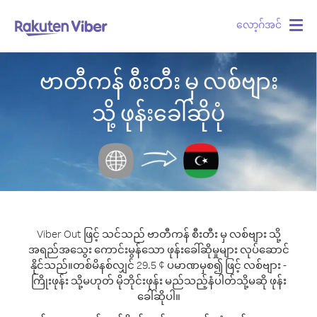
လော့ဂ်အင်
Togg
navig
ဗာတီကန် စီးတီး မှ လစ်ဗျား
သို့ ဖုန်းခေါ်ဆိုပုံ
Viber Out ဖြင့် သင်သည် ဗာတီကန် စီးတီး မှ လစ်ဗျား သို့
အရည်အသွေး ကောင်းမွန်သော ဖုန်းခေါ်ဆိုမှုများ လုပ်ဆောင်
နိုင်သည်။
တစ်မိနစ်လျှင် 29.5 ¢ ပမာဏမှစ၍ ဖြင့် လစ်ဗျား -
ကြိုးဖုန်း သို့မဟုတ် မိုဘိုင်းဖုန်း မည်သည့်နံပါတ်သို့မဆို ဖုန်း
ခေါ်ဆိုပါ။