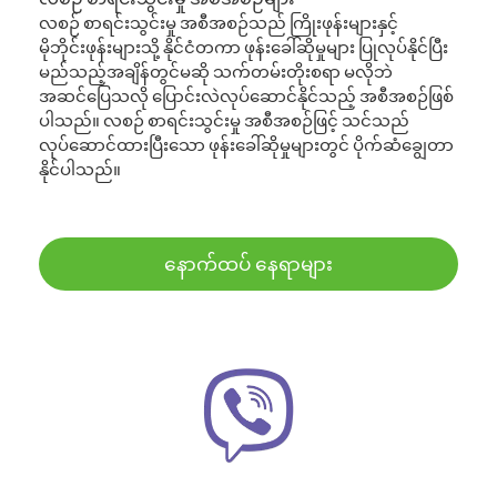
လစဉ် စာရင်းသွင်းမှု အစီအစဉ်သည် ကြိုးဖုန်းများနှင့်
မိုဘိုင်းဖုန်းများသို့ နိုင်ငံတကာ ဖုန်းခေါ်ဆိုမှုများ ပြုလုပ်နိုင်ပြီး
မည်သည့်အချိန်တွင်မဆို သက်တမ်းတိုးစရာ မလိုဘဲ
အဆင်ပြေသလို ပြောင်းလဲလုပ်ဆောင်နိုင်သည့် အစီအစဉ်ဖြစ်
ပါသည်။ လစဉ် စာရင်းသွင်းမှု အစီအစဉ်ဖြင့် သင်သည်
လုပ်ဆောင်ထားပြီးသော ဖုန်းခေါ်ဆိုမှုများတွင် ပိုက်ဆံချွေတာ
နိုင်ပါသည်။
နောက်ထပ် နေရာများ