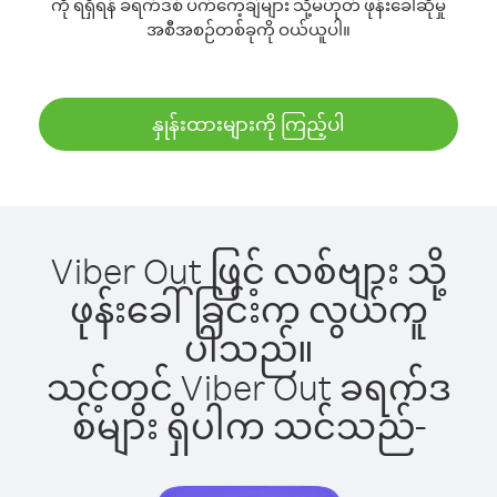
ကို ရရှိရန် ခရက်ဒစ် ပက်ကေ့ချ်များ သို့မဟုတ် ဖုန်းခေါ်ဆိုမှု
အစီအစဉ်တစ်ခုကို ဝယ်ယူပါ။
နှုန်းထားများကို ကြည့်ပါ
Viber Out ဖြင့် လစ်ဗျား သို့
ဖုန်းခေါ်ခြင်းက လွယ်ကူ
ပါသည်။
သင့်တွင် Viber Out ခရက်ဒ
စ်များ ရှိပါက သင်သည်-