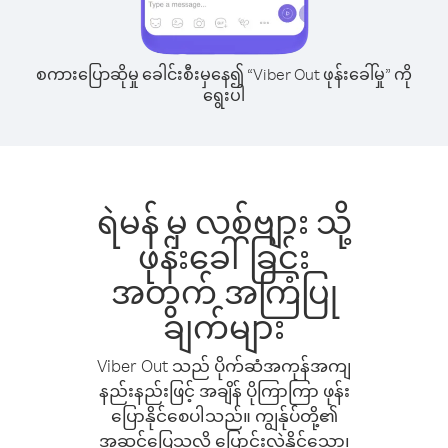
စကားပြောဆိုမှု ခေါင်းစီးမှနေ၍ “Viber Out ဖုန်းခေါ်မှု” ကို
ရွေးပါ
ရဲမန် မှ လစ်ဗျား သို့
ဖုန်းခေါ်ခြင်း
အတွက် အကြံပြု
ချက်များ
Viber Out သည် ပိုက်ဆံအကုန်အကျ
နည်းနည်းဖြင့် အချိန် ပိုကြာကြာ ဖုန်း
ပြောနိုင်စေပါသည်။ ကျွန်ုပ်တို့၏
အဆင်ပြေသလို ပြောင်းလဲနိုင်သော၊