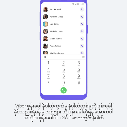
Viber ဖုန်းခေါ်နံပါတ်ကွက်မှ နံပါတ်တစ်ခုကို ဖုန်းခေါ်
နိုင်သည်။
ရဲမန် မှ လစ်ဗျား သို့ ဖုန်းခေါ်ဆိုရန် အောက်ပါ
အတိုင်း ဖုန်းခေါ်ပါ-
+
+
218
ဒေသတွင်း နံပါတ်