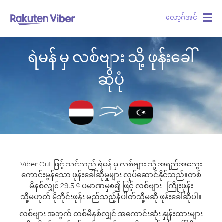
လော့ဂ်အင်
Togg
navig
ရဲမန် မှ လစ်ဗျား သို့ ဖုန်းခေါ်
ဆိုပုံ
Viber Out ဖြင့် သင်သည် ရဲမန် မှ လစ်ဗျား သို့ အရည်အသွေး
ကောင်းမွန်သော ဖုန်းခေါ်ဆိုမှုများ လုပ်ဆောင်နိုင်သည်။
တစ်
မိနစ်လျှင် 29.5 ¢ ပမာဏမှစ၍ ဖြင့် လစ်ဗျား - ကြိုးဖုန်း
သို့မဟုတ် မိုဘိုင်းဖုန်း မည်သည့်နံပါတ်သို့မဆို ဖုန်းခေါ်ဆိုပါ။
လစ်ဗျား အတွက် တစ်မိနစ်လျှင် အကောင်းဆုံး နှုန်းထားများ