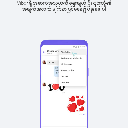
Viber ရှိ အဆက်အသွယ်ကို ရွေးချယ်ပြီး ၎င်းတို့၏
အချက်အလက် မျက်နှာပြင်မှနေ၍ ဖုန်းခေါ်ပါ