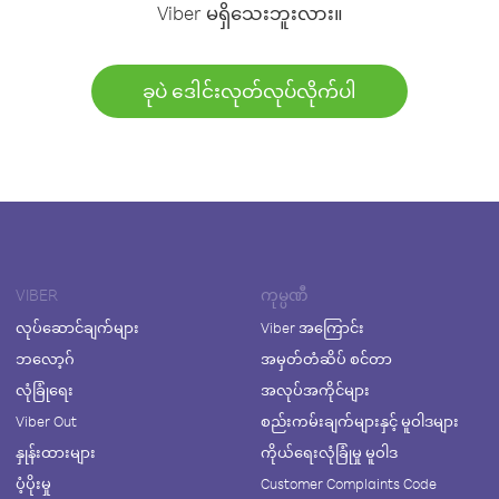
Viber မရှိသေးဘူးလား။
ခုပဲ ဒေါင်းလုတ်လုပ်လိုက်ပါ
VIBER
ကုမ္ပဏီ
လုပ်ဆောင်ချက်များ
Viber အကြောင်း
ဘလော့ဂ်
အမှတ်တံဆိပ် စင်တာ
လုံခြုံရေး
အလုပ်အကိုင်များ
Viber Out
စည်းကမ်းချက်များနှင့် မူဝါဒများ
နှုန်းထားများ
ကိုယ်ရေးလုံခြုံမှု မူဝါဒ
ပံ့ပိုးမှု
Customer Complaints Code