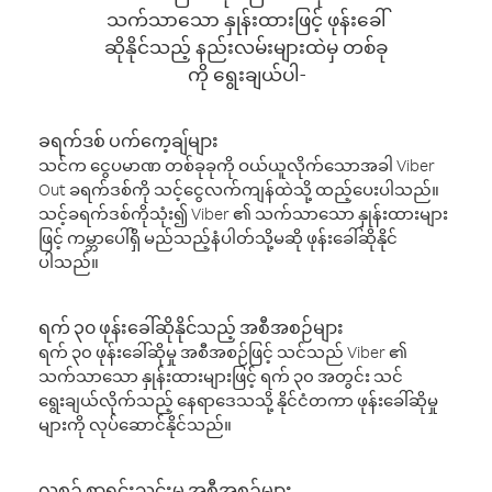
သက်သာသော နှုန်းထားဖြင့် ဖုန်းခေါ်
ဆိုနိုင်သည့် နည်းလမ်းများထဲမှ တစ်ခု
ကို ရွေးချယ်ပါ-
ခရက်ဒစ် ပက်ကေ့ချ်များ
သင်က ငွေပမာဏ တစ်ခုခုကို ဝယ်ယူလိုက်သောအခါ Viber
Out ခရက်ဒစ်ကို သင့်ငွေလက်ကျန်ထဲသို့ ထည့်ပေးပါသည်။
သင့်ခရက်ဒစ်ကိုသုံး၍ Viber ၏ သက်သာသော နှုန်းထားများ
ဖြင့် ကမ္ဘာပေါ်ရှိ မည်သည့်နံပါတ်သို့မဆို ဖုန်းခေါ်ဆိုနိုင်
ပါသည်။
ရက် ၃၀ ဖုန်းခေါ်ဆိုနိုင်သည့် အစီအစဉ်များ
ရက် ၃၀ ဖုန်းခေါ်ဆိုမှု အစီအစဉ်ဖြင့် သင်သည် Viber ၏
သက်သာသော နှုန်းထားများဖြင့် ရက် ၃၀ အတွင်း သင်
ရွေးချယ်လိုက်သည့် နေရာဒေသသို့ နိုင်ငံတကာ ဖုန်းခေါ်ဆိုမှု
များကို လုပ်ဆောင်နိုင်သည်။
လစဉ် စာရင်းသွင်းမှု အစီအစဉ်များ