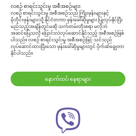
လစဉ် စာရင်းသွင်းမှု အစီအစဉ်များ
လစဉ် စာရင်းသွင်းမှု အစီအစဉ်သည် ကြိုးဖုန်းများနှင့်
မိုဘိုင်းဖုန်းများသို့ နိုင်ငံတကာ ဖုန်းခေါ်ဆိုမှုများ ပြုလုပ်နိုင်ပြီး
မည်သည့်အချိန်တွင်မဆို သက်တမ်းတိုးစရာ မလိုဘဲ
အဆင်ပြေသလို ပြောင်းလဲလုပ်ဆောင်နိုင်သည့် အစီအစဉ်ဖြစ်
ပါသည်။ လစဉ် စာရင်းသွင်းမှု အစီအစဉ်ဖြင့် သင်သည်
လုပ်ဆောင်ထားပြီးသော ဖုန်းခေါ်ဆိုမှုများတွင် ပိုက်ဆံချွေတာ
နိုင်ပါသည်။
နောက်ထပ် နေရာများ