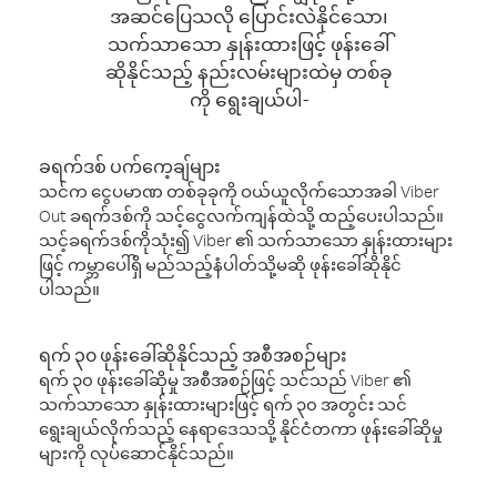
အဆင်ပြေသလို ပြောင်းလဲနိုင်သော၊
သက်သာသော နှုန်းထားဖြင့် ဖုန်းခေါ်
ဆိုနိုင်သည့် နည်းလမ်းများထဲမှ တစ်ခု
ကို ရွေးချယ်ပါ-
ခရက်ဒစ် ပက်ကေ့ချ်များ
သင်က ငွေပမာဏ တစ်ခုခုကို ဝယ်ယူလိုက်သောအခါ Viber
Out ခရက်ဒစ်ကို သင့်ငွေလက်ကျန်ထဲသို့ ထည့်ပေးပါသည်။
သင့်ခရက်ဒစ်ကိုသုံး၍ Viber ၏ သက်သာသော နှုန်းထားများ
ဖြင့် ကမ္ဘာပေါ်ရှိ မည်သည့်နံပါတ်သို့မဆို ဖုန်းခေါ်ဆိုနိုင်
ပါသည်။
ရက် ၃၀ ဖုန်းခေါ်ဆိုနိုင်သည့် အစီအစဉ်များ
ရက် ၃၀ ဖုန်းခေါ်ဆိုမှု အစီအစဉ်ဖြင့် သင်သည် Viber ၏
သက်သာသော နှုန်းထားများဖြင့် ရက် ၃၀ အတွင်း သင်
ရွေးချယ်လိုက်သည့် နေရာဒေသသို့ နိုင်ငံတကာ ဖုန်းခေါ်ဆိုမှု
များကို လုပ်ဆောင်နိုင်သည်။