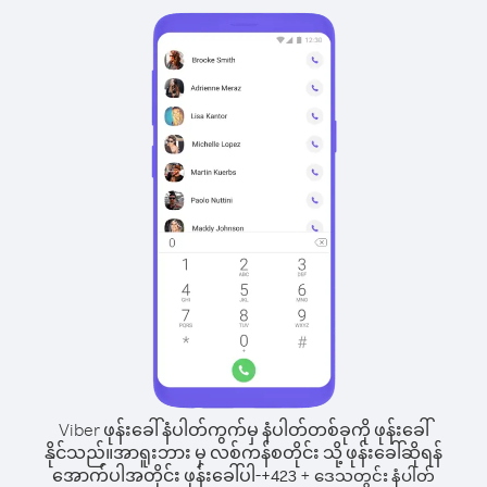
Viber ဖုန်းခေါ်နံပါတ်ကွက်မှ နံပါတ်တစ်ခုကို ဖုန်းခေါ်
နိုင်သည်။
အာရူးဘား မှ လစ်ကန်စတိုင်း သို့ ဖုန်းခေါ်ဆိုရန်
အောက်ပါအတိုင်း ဖုန်းခေါ်ပါ-
+
+
423
ဒေသတွင်း နံပါတ်