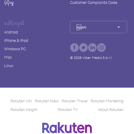
ပံ့ပိုးမှု
Customer Complaints Code
ဒေါင်းလုတ်
မြန်မာ
Android
iPhone & iPad
Windows PC
Mac
©
2026
Viber Media S.à r.l.
Linux
Rakuten Viki
Rakuten Kobo
Rakuten Travel
Rakuten Marketing
Rakuten Insight
Rakuten TV
About Rakuten