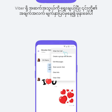
Viber ရှိ အဆက်အသွယ်ကို ရွေးချယ်ပြီး ၎င်းတို့၏
အချက်အလက် မျက်နှာပြင်မှနေ၍ ဖုန်းခေါ်ပါ