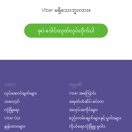
Viber မရှိသေးဘူးလား။
ခုပဲ ဒေါင်းလုတ်လုပ်လိုက်ပါ
VIBER
ကုမ္ပဏီ
လုပ်ဆောင်ချက်များ
Viber အကြောင်း
ဘလော့ဂ်
အမှတ်တံဆိပ် စင်တာ
လုံခြုံရေး
အလုပ်အကိုင်များ
Viber Out
စည်းကမ်းချက်များနှင့် မူဝါဒများ
နှုန်းထားများ
ကိုယ်ရေးလုံခြုံမှု မူဝါဒ