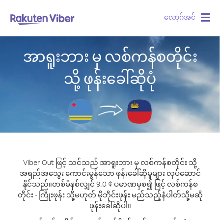
လော့ဂ်အင်
Togg
navig
အာရူးဘား မှ လစ်ကန်စတိုင်း
သို့ ဖုန်းခေါ်ဆိုပုံ
Viber Out ဖြင့် သင်သည် အာရူးဘား မှ လစ်ကန်စတိုင်း သို့
အရည်အသွေး ကောင်းမွန်သော ဖုန်းခေါ်ဆိုမှုများ လုပ်ဆောင်
နိုင်သည်။
တစ်မိနစ်လျှင် 9.0 ¢ ပမာဏမှစ၍ ဖြင့် လစ်ကန်စ
တိုင်း - ကြိုးဖုန်း သို့မဟုတ် မိုဘိုင်းဖုန်း မည်သည့်နံပါတ်သို့မဆို
ဖုန်းခေါ်ဆိုပါ။