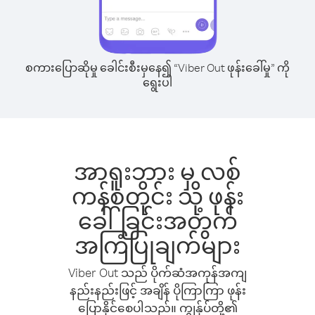
စကားပြောဆိုမှု ခေါင်းစီးမှနေ၍ “Viber Out ဖုန်းခေါ်မှု” ကို
ရွေးပါ
အာရူးဘား မှ လစ်
ကန်စတိုင်း သို့ ဖုန်း
ခေါ်ခြင်းအတွက်
အကြံပြုချက်များ
Viber Out သည် ပိုက်ဆံအကုန်အကျ
နည်းနည်းဖြင့် အချိန် ပိုကြာကြာ ဖုန်း
ပြောနိုင်စေပါသည်။ ကျွန်ုပ်တို့၏