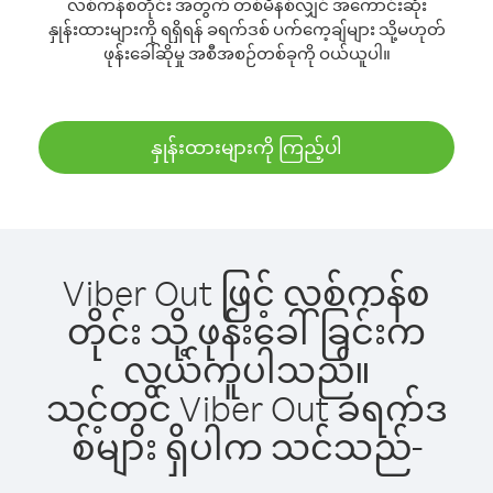
လစ်ကန်စတိုင်း အတွက် တစ်မိနစ်လျှင် အကောင်းဆုံး
နှုန်းထားများကို ရရှိရန် ခရက်ဒစ် ပက်ကေ့ချ်များ သို့မဟုတ်
ဖုန်းခေါ်ဆိုမှု အစီအစဉ်တစ်ခုကို ဝယ်ယူပါ။
နှုန်းထားများကို ကြည့်ပါ
Viber Out ဖြင့် လစ်ကန်စ
တိုင်း သို့ ဖုန်းခေါ်ခြင်းက
လွယ်ကူပါသည်။
သင့်တွင် Viber Out ခရက်ဒ
စ်များ ရှိပါက သင်သည်-