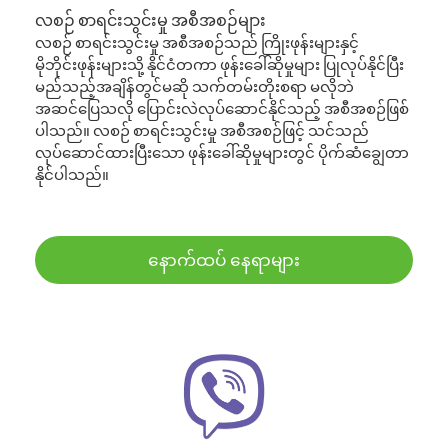
လစဉ် စာရင်းသွင်းမှု အစီအစဉ်များ
လစဉ် စာရင်းသွင်းမှု အစီအစဉ်သည် ကြိုးဖုန်းများနှင့်
မိုဘိုင်းဖုန်းများသို့ နိုင်ငံတကာ ဖုန်းခေါ်ဆိုမှုများ ပြုလုပ်နိုင်ပြီး
မည်သည့်အချိန်တွင်မဆို သက်တမ်းတိုးစရာ မလိုဘဲ
အဆင်ပြေသလို ပြောင်းလဲလုပ်ဆောင်နိုင်သည့် အစီအစဉ်ဖြစ်
ပါသည်။ လစဉ် စာရင်းသွင်းမှု အစီအစဉ်ဖြင့် သင်သည်
လုပ်ဆောင်ထားပြီးသော ဖုန်းခေါ်ဆိုမှုများတွင် ပိုက်ဆံချွေတာ
နိုင်ပါသည်။
နောက်ထပ် နေရာများ