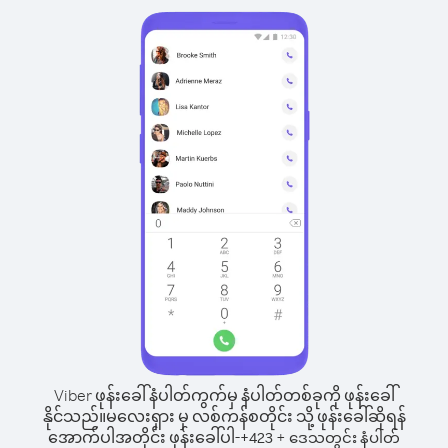
Viber ဖုန်းခေါ်နံပါတ်ကွက်မှ နံပါတ်တစ်ခုကို ဖုန်းခေါ်
နိုင်သည်။
မလေးရှား မှ လစ်ကန်စတိုင်း သို့ ဖုန်းခေါ်ဆိုရန်
အောက်ပါအတိုင်း ဖုန်းခေါ်ပါ-
+
+
423
ဒေသတွင်း နံပါတ်