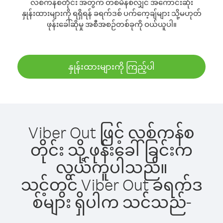
လစ်ကန်စတိုင်း အတွက် တစ်မိနစ်လျှင် အကောင်းဆုံး
နှုန်းထားများကို ရရှိရန် ခရက်ဒစ် ပက်ကေ့ချ်များ သို့မဟုတ်
ဖုန်းခေါ်ဆိုမှု အစီအစဉ်တစ်ခုကို ဝယ်ယူပါ။
နှုန်းထားများကို ကြည့်ပါ
Viber Out ဖြင့် လစ်ကန်စ
တိုင်း သို့ ဖုန်းခေါ်ခြင်းက
လွယ်ကူပါသည်။
သင့်တွင် Viber Out ခရက်ဒ
စ်များ ရှိပါက သင်သည်-