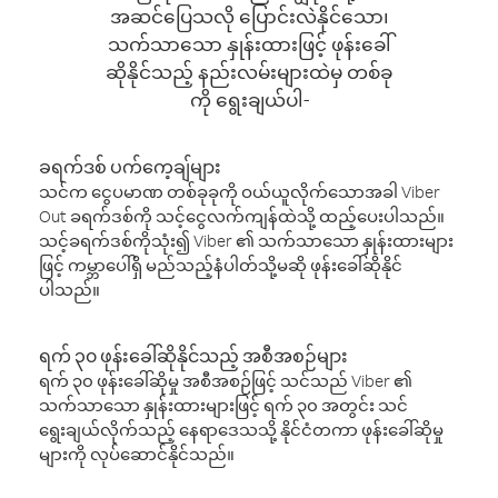
အဆင်ပြေသလို ပြောင်းလဲနိုင်သော၊
သက်သာသော နှုန်းထားဖြင့် ဖုန်းခေါ်
ဆိုနိုင်သည့် နည်းလမ်းများထဲမှ တစ်ခု
ကို ရွေးချယ်ပါ-
ခရက်ဒစ် ပက်ကေ့ချ်များ
သင်က ငွေပမာဏ တစ်ခုခုကို ဝယ်ယူလိုက်သောအခါ Viber
Out ခရက်ဒစ်ကို သင့်ငွေလက်ကျန်ထဲသို့ ထည့်ပေးပါသည်။
သင့်ခရက်ဒစ်ကိုသုံး၍ Viber ၏ သက်သာသော နှုန်းထားများ
ဖြင့် ကမ္ဘာပေါ်ရှိ မည်သည့်နံပါတ်သို့မဆို ဖုန်းခေါ်ဆိုနိုင်
ပါသည်။
ရက် ၃၀ ဖုန်းခေါ်ဆိုနိုင်သည့် အစီအစဉ်များ
ရက် ၃၀ ဖုန်းခေါ်ဆိုမှု အစီအစဉ်ဖြင့် သင်သည် Viber ၏
သက်သာသော နှုန်းထားများဖြင့် ရက် ၃၀ အတွင်း သင်
ရွေးချယ်လိုက်သည့် နေရာဒေသသို့ နိုင်ငံတကာ ဖုန်းခေါ်ဆိုမှု
များကို လုပ်ဆောင်နိုင်သည်။