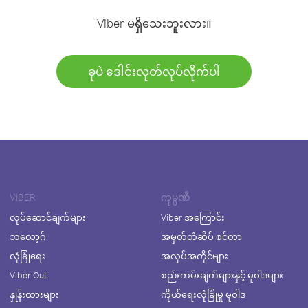
Viber မရှိသေးဘူးလား။
ခုပဲ ဒေါင်းလုတ်လုပ်လိုက်ပါ
VIBER
ကုမ္ပဏီ
လုပ်ဆောင်ချက်များ
Viber အကြောင်း
ဘလော့ဂ်
အမှတ်တံဆိပ် စင်တာ
လုံခြုံရေး
အလုပ်အကိုင်များ
Viber Out
စည်းကမ်းချက်များနှင့် မူဝါဒများ
နှုန်းထားများ
ကိုယ်ရေးလုံခြုံမှု မူဝါဒ