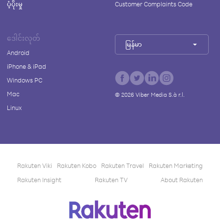
ပံ့ပိုးမှု
Customer Complaints Code
ဒေါင်းလုတ်
မြန်မာ
Android
iPhone & iPad
Windows PC
Mac
©
2026
Viber Media S.à r.l.
Linux
Rakuten Viki
Rakuten Kobo
Rakuten Travel
Rakuten Marketing
Rakuten Insight
Rakuten TV
About Rakuten