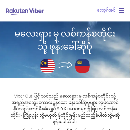
လော့ဂ်အင်
Togg
navig
မလေးရှား မှ လစ်ကန်စတိုင်း
သို့ ဖုန်းခေါ်ဆိုပုံ
Viber Out ဖြင့် သင်သည် မလေးရှား မှ လစ်ကန်စတိုင်း သို့
အရည်အသွေး ကောင်းမွန်သော ဖုန်းခေါ်ဆိုမှုများ လုပ်ဆောင်
နိုင်သည်။
တစ်မိနစ်လျှင် 9.0 ¢ ပမာဏမှစ၍ ဖြင့် လစ်ကန်စ
တိုင်း - ကြိုးဖုန်း သို့မဟုတ် မိုဘိုင်းဖုန်း မည်သည့်နံပါတ်သို့မဆို
ဖုန်းခေါ်ဆိုပါ။