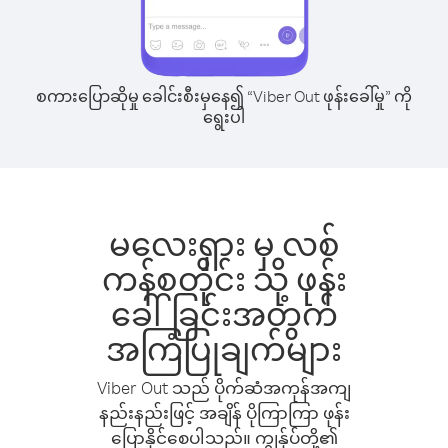
စကားပြောဆိုမှု ခေါင်းစီးမှနေ၍ “Viber Out ဖုန်းခေါ်မှု” ကို
ရွေးပါ
မလေးရှား မှ လစ်
ကန်စတိုင်း သို့ ဖုန်း
ခေါ်ခြင်းအတွက်
အကြံပြုချက်များ
Viber Out သည် ပိုက်ဆံအကုန်အကျ
နည်းနည်းဖြင့် အချိန် ပိုကြာကြာ ဖုန်း
ပြောနိုင်စေပါသည်။ ကျွန်ုပ်တို့၏