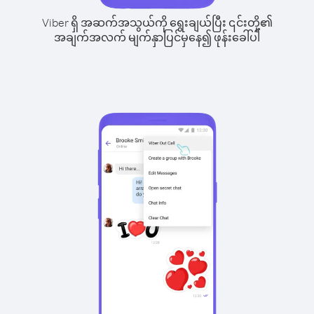
Viber ရှိ အဆက်အသွယ်ကို ရွေးချယ်ပြီး ၎င်းတို့၏
အချက်အလက် မျက်နှာပြင်မှနေ၍ ဖုန်းခေါ်ပါ