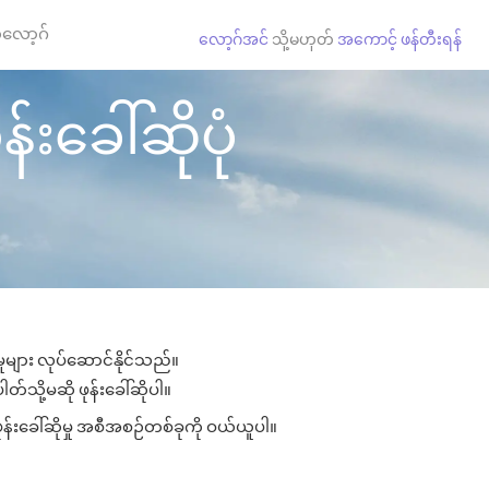
လော့ဂ်
လော့ဂ်အင်
သို့မဟုတ်
အကောင့် ဖန်တီးရန်
်းခေါ်ဆိုပုံ
ှုများ လုပ်ဆောင်နိုင်သည်။
တ်သို့မဆို ဖုန်းခေါ်ဆိုပါ။
န်းခေါ်ဆိုမှု အစီအစဉ်တစ်ခုကို ဝယ်ယူပါ။