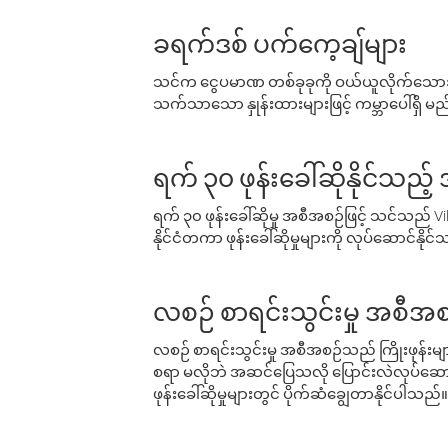
ခရက်ဒစ် ပက်ကေ့ချ်များ
သင်က ငွေပမာဏ တစ်ခုခုကို ဝယ်ယူလိုက်သောအခ
သက်သာသော နှုန်းထားများဖြင့် ကမ္ဘာပေါ်ရှိ မည်သ
ရက် ၃၀ ဖုန်းခေါ်ဆိုနိုင်သည့
ရက် ၃၀ ဖုန်းခေါ်ဆိုမှု အစီအစဉ်ဖြင့် သင်သည
နိုင်ငံတကာ ဖုန်းခေါ်ဆိုမှုများကို လုပ်ဆောင်နိုင
လစဉ် စာရင်းသွင်းမှု အစီအစ
လစဉ် စာရင်းသွင်းမှု အစီအစဉ်သည် ကြိုးဖုန်းများနှင
စရာ မလိုဘဲ အဆင်ပြေသလို ပြောင်းလဲလုပ်ဆောင
ဖုန်းခေါ်ဆိုမှုများတွင် ပိုက်ဆံချွေတာနိုင်ပါသည်။