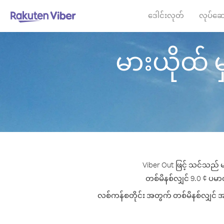
ဒေါင်းလုတ်
လုပ်ဆေ
မားယိုထ် မှ
Viber Out ဖြင့် သင်သည် မ
တစ်မိနစ်လျှင် 9.0 ¢ ပမာဏမ
လစ်ကန်စတိုင်း အတွက် တစ်မိနစ်လျှင် အကေ