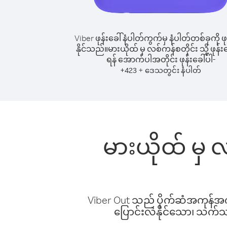
Viber ဖုန်းခေါ်နံပါတ်ကွက်မှ နံပါတ်တစ်ခုကို ဖု
နိုင်သည်။
မားယိုထ် မှ လစ်ကန်စတိုင်း သို့ ဖုန်းခ
ရန် အောက်ပါအတိုင်း ဖုန်းခေါ်ပါ-
+
+
423
ဒေသတွင်း နံပါတ်
မားယိုထ် မှ လ
Viber Out သည် ပိုက်ဆံအကုန်အကျ 
ပြောင်းလဲနိုင်သော၊ သက်သာသ