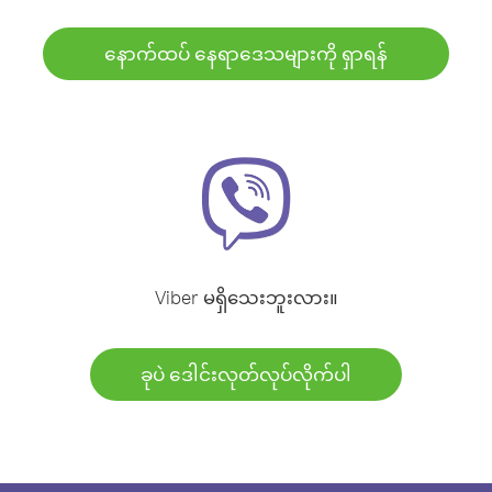
နောက်ထပ် နေရာဒေသများကို ရှာရန်
Viber မရှိသေးဘူးလား။
ခုပဲ ဒေါင်းလုတ်လုပ်လိုက်ပါ