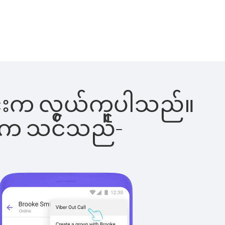
်ခြင်းက လွယ်ကူပါသည်။
ိပါက သင်သည်-