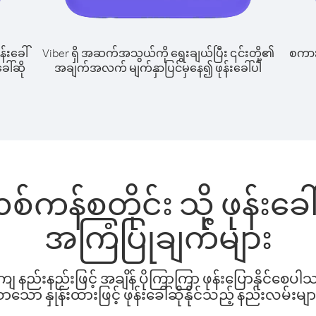
န်းခေါ်
Viber ရှိ အဆက်အသွယ်ကို ရွေးချယ်ပြီး ၎င်းတို့၏
စကားပ
ေါ်ဆို
အချက်အလက် မျက်နှာပြင်မှနေ၍ ဖုန်းခေါ်ပါ
စ်ကန်စတိုင်း သို့ ဖုန်း
အကြံပြုချက်များ
နည်းနည်းဖြင့် အချိန် ပိုကြာကြာ ဖုန်းပြောနိုင်စေပ
ော နှုန်းထားဖြင့် ဖုန်းခေါ်ဆိုနိုင်သည့် နည်းလမ်းမျာ