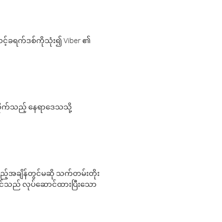
့်ခရက်ဒစ်ကိုသုံး၍ Viber ၏
လိုက်သည့် နေရာဒေသသို့
 မည်သည့်အချိန်တွင်မဆို သက်တမ်းတိုး
 သင်သည် လုပ်ဆောင်ထားပြီးသော