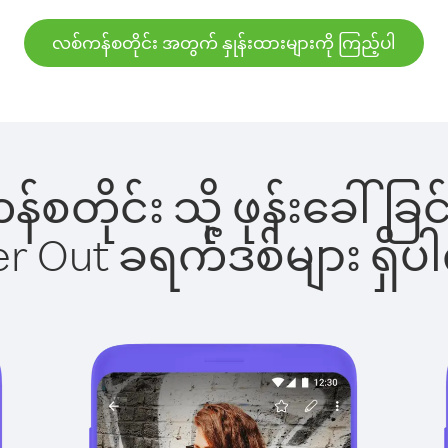
လစ်ကန်စတိုင်း အတွက် နှုန်းထားများကို ကြည့်ပါ
ကန်စတိုင်း သို့ ဖုန်းခေါ
ber Out ခရက်ဒစ်များ ရှ