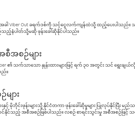
ါ Viber Out ခရက်ဒစ်ကို သင့်ငွေလက်ကျန်ထဲသို့ ထည့်ပေးပါသည်။ သင
ည့်နံပါတ်သို့မဆို ဖုန်းခေါ်ဆိုနိုင်ပါသည်။
် အစီအစဉ်များ
် Viber ၏ သက်သာသော နှုန်းထားများဖြင့် ရက် ၃၀ အတွင်း သင် ရွေးချယ်
်သည်။
ဉ်များ
့် မိုဘိုင်းဖုန်းများသို့ နိုင်ငံတကာ ဖုန်းခေါ်ဆိုမှုများ ပြုလုပ်နိုင်ပြီး
်နိုင်သည့် အစီအစဉ်ဖြစ်ပါသည်။ လစဉ် စာရင်းသွင်းမှု အစီအစဉ်ဖြင့်