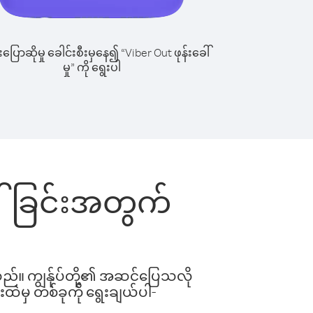
ြောဆိုမှု ခေါင်းစီးမှနေ၍ “Viber Out ဖုန်းခေါ်
မှု” ကို ရွေးပါ
ခေါ်ခြင်းအတွက်
ါသည်။ ကျွန်ုပ်တို့၏ အဆင်ပြေသလို
းထဲမှ တစ်ခုကို ရွေးချယ်ပါ-