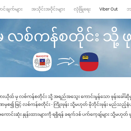
ာင်ချက်များ
အသိုင်းအဝိုင်းများ
လုံခြုံရေး
Viber Out
ဘ
 လစ်ကန်စတိုင်း သို့ ဖုန
ားယိုထ် မှ လစ်ကန်စတိုင်း သို့ အရည်အသွေး ကောင်းမွန်သော ဖုန်းခေါ်ဆိုမ
ှစ၍ ဖြင့် လစ်ကန်စတိုင်း - ကြိုးဖုန်း သို့မဟုတ် မိုဘိုင်းဖုန်း မည်သည့်နံပါ
ာင်းဆုံး နှုန်းထားများကို ရရှိရန် ခရက်ဒစ် ပက်ကေ့ချ်များ သို့မဟုတ် ဖု