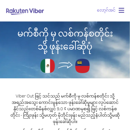
လော့ဂ်အင်
Togg
navig
မက်စီကို မှ လစ်ကန်စတိုင်း
သို့ ဖုန်းခေါ်ဆိုပုံ
Viber Out ဖြင့် သင်သည် မက်စီကို မှ လစ်ကန်စတိုင်း သို့
အရည်အသွေး ကောင်းမွန်သော ဖုန်းခေါ်ဆိုမှုများ လုပ်ဆောင်
နိုင်သည်။
တစ်မိနစ်လျှင် 9.0 ¢ ပမာဏမှစ၍ ဖြင့် လစ်ကန်စ
တိုင်း - ကြိုးဖုန်း သို့မဟုတ် မိုဘိုင်းဖုန်း မည်သည့်နံပါတ်သို့မဆို
ဖုန်းခေါ်ဆိုပါ။