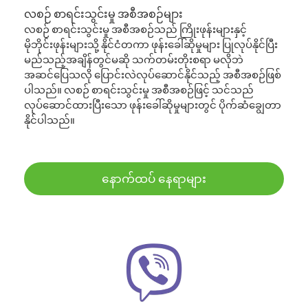
လစဉ် စာရင်းသွင်းမှု အစီအစဉ်များ
လစဉ် စာရင်းသွင်းမှု အစီအစဉ်သည် ကြိုးဖုန်းများနှင့်
မိုဘိုင်းဖုန်းများသို့ နိုင်ငံတကာ ဖုန်းခေါ်ဆိုမှုများ ပြုလုပ်နိုင်ပြီး
မည်သည့်အချိန်တွင်မဆို သက်တမ်းတိုးစရာ မလိုဘဲ
အဆင်ပြေသလို ပြောင်းလဲလုပ်ဆောင်နိုင်သည့် အစီအစဉ်ဖြစ်
ပါသည်။ လစဉ် စာရင်းသွင်းမှု အစီအစဉ်ဖြင့် သင်သည်
လုပ်ဆောင်ထားပြီးသော ဖုန်းခေါ်ဆိုမှုများတွင် ပိုက်ဆံချွေတာ
နိုင်ပါသည်။
နောက်ထပ် နေရာများ