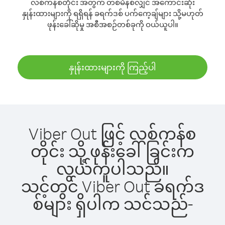
လစ်ကန်စတိုင်း အတွက် တစ်မိနစ်လျှင် အကောင်းဆုံး
နှုန်းထားများကို ရရှိရန် ခရက်ဒစ် ပက်ကေ့ချ်များ သို့မဟုတ်
ဖုန်းခေါ်ဆိုမှု အစီအစဉ်တစ်ခုကို ဝယ်ယူပါ။
နှုန်းထားများကို ကြည့်ပါ
Viber Out ဖြင့် လစ်ကန်စ
တိုင်း သို့ ဖုန်းခေါ်ခြင်းက
လွယ်ကူပါသည်။
သင့်တွင် Viber Out ခရက်ဒ
စ်များ ရှိပါက သင်သည်-