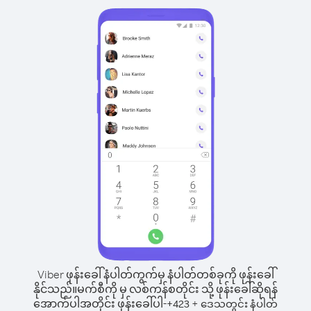
Viber ဖုန်းခေါ်နံပါတ်ကွက်မှ နံပါတ်တစ်ခုကို ဖုန်းခေါ်
နိုင်သည်။
မက်စီကို မှ လစ်ကန်စတိုင်း သို့ ဖုန်းခေါ်ဆိုရန်
အောက်ပါအတိုင်း ဖုန်းခေါ်ပါ-
+
+
423
ဒေသတွင်း နံပါတ်