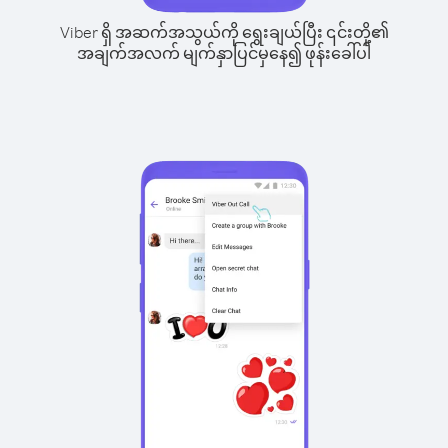
Viber ရှိ အဆက်အသွယ်ကို ရွေးချယ်ပြီး ၎င်းတို့၏
အချက်အလက် မျက်နှာပြင်မှနေ၍ ဖုန်းခေါ်ပါ