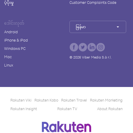
ပံ့ပိုးမှု
Customer Complaints Code
ဒေါင်းလုတ်
မြန်မာ
Android
iPhone & iPad
Windows PC
Mac
©
2026
Viber Media S.à r.l.
Linux
Rakuten Viki
Rakuten Kobo
Rakuten Travel
Rakuten Marketing
Rakuten Insight
Rakuten TV
About Rakuten