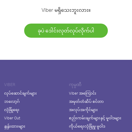
Viber မရှိသေးဘူးလား။
ခုပဲ ဒေါင်းလုတ်လုပ်လိုက်ပါ
VIBER
ကုမ္ပဏီ
လုပ်ဆောင်ချက်များ
Viber အကြောင်း
ဘလော့ဂ်
အမှတ်တံဆိပ် စင်တာ
လုံခြုံရေး
အလုပ်အကိုင်များ
Viber Out
စည်းကမ်းချက်များနှင့် မူဝါဒများ
နှုန်းထားများ
ကိုယ်ရေးလုံခြုံမှု မူဝါဒ