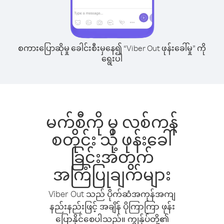
စကားပြောဆိုမှု ခေါင်းစီးမှနေ၍ “Viber Out ဖုန်းခေါ်မှု” ကို
ရွေးပါ
မက်စီကို မှ လစ်ကန်
စတိုင်း သို့ ဖုန်းခေါ်
ခြင်းအတွက်
အကြံပြုချက်များ
Viber Out သည် ပိုက်ဆံအကုန်အကျ
နည်းနည်းဖြင့် အချိန် ပိုကြာကြာ ဖုန်း
ပြောနိုင်စေပါသည်။ ကျွန်ုပ်တို့၏