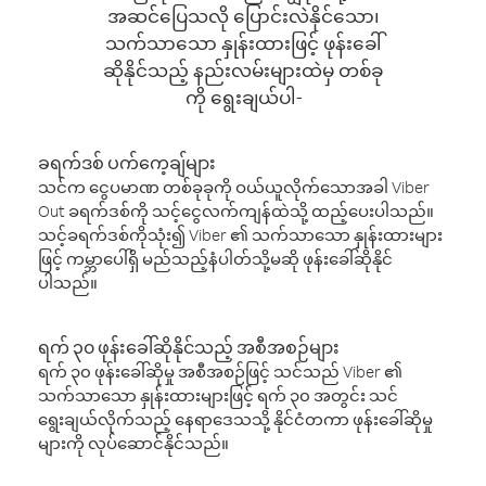
အဆင်ပြေသလို ပြောင်းလဲနိုင်သော၊
သက်သာသော နှုန်းထားဖြင့် ဖုန်းခေါ်
ဆိုနိုင်သည့် နည်းလမ်းများထဲမှ တစ်ခု
ကို ရွေးချယ်ပါ-
ခရက်ဒစ် ပက်ကေ့ချ်များ
သင်က ငွေပမာဏ တစ်ခုခုကို ဝယ်ယူလိုက်သောအခါ Viber
Out ခရက်ဒစ်ကို သင့်ငွေလက်ကျန်ထဲသို့ ထည့်ပေးပါသည်။
သင့်ခရက်ဒစ်ကိုသုံး၍ Viber ၏ သက်သာသော နှုန်းထားများ
ဖြင့် ကမ္ဘာပေါ်ရှိ မည်သည့်နံပါတ်သို့မဆို ဖုန်းခေါ်ဆိုနိုင်
ပါသည်။
ရက် ၃၀ ဖုန်းခေါ်ဆိုနိုင်သည့် အစီအစဉ်များ
ရက် ၃၀ ဖုန်းခေါ်ဆိုမှု အစီအစဉ်ဖြင့် သင်သည် Viber ၏
သက်သာသော နှုန်းထားများဖြင့် ရက် ၃၀ အတွင်း သင်
ရွေးချယ်လိုက်သည့် နေရာဒေသသို့ နိုင်ငံတကာ ဖုန်းခေါ်ဆိုမှု
များကို လုပ်ဆောင်နိုင်သည်။