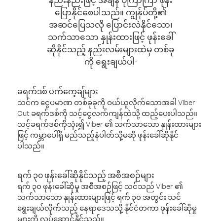
ပြောနိုင်စေပါသည်။ ကျွန်ုပ်တို့၏
အဆင်ပြေသလို ပြောင်းလဲနိုင်သော၊
သက်သာသော နှုန်းထားဖြင့် ဖုန်းခေါ်
ဆိုနိုင်သည့် နည်းလမ်းများထဲမှ တစ်ခု
ကို ရွေးချယ်ပါ-
ခရက်ဒစ် ပက်ကေ့ချ်များ
သင်က ငွေပမာဏ တစ်ခုခုကို ဝယ်ယူလိုက်သောအခါ Viber
Out ခရက်ဒစ်ကို သင့်ငွေလက်ကျန်ထဲသို့ ထည့်ပေးပါသည်။
သင့်ခရက်ဒစ်ကိုသုံး၍ Viber ၏ သက်သာသော နှုန်းထားများ
ဖြင့် ကမ္ဘာပေါ်ရှိ မည်သည့်နံပါတ်သို့မဆို ဖုန်းခေါ်ဆိုနိုင်
ပါသည်။
ရက် ၃၀ ဖုန်းခေါ်ဆိုနိုင်သည့် အစီအစဉ်များ
ရက် ၃၀ ဖုန်းခေါ်ဆိုမှု အစီအစဉ်ဖြင့် သင်သည် Viber ၏
သက်သာသော နှုန်းထားများဖြင့် ရက် ၃၀ အတွင်း သင်
ရွေးချယ်လိုက်သည့် နေရာဒေသသို့ နိုင်ငံတကာ ဖုန်းခေါ်ဆိုမှု
များကို လုပ်ဆောင်နိုင်သည်။