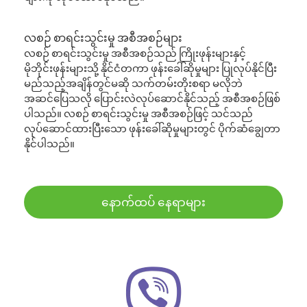
လစဉ် စာရင်းသွင်းမှု အစီအစဉ်များ
လစဉ် စာရင်းသွင်းမှု အစီအစဉ်သည် ကြိုးဖုန်းများနှင့်
မိုဘိုင်းဖုန်းများသို့ နိုင်ငံတကာ ဖုန်းခေါ်ဆိုမှုများ ပြုလုပ်နိုင်ပြီး
မည်သည့်အချိန်တွင်မဆို သက်တမ်းတိုးစရာ မလိုဘဲ
အဆင်ပြေသလို ပြောင်းလဲလုပ်ဆောင်နိုင်သည့် အစီအစဉ်ဖြစ်
ပါသည်။ လစဉ် စာရင်းသွင်းမှု အစီအစဉ်ဖြင့် သင်သည်
လုပ်ဆောင်ထားပြီးသော ဖုန်းခေါ်ဆိုမှုများတွင် ပိုက်ဆံချွေတာ
နိုင်ပါသည်။
နောက်ထပ် နေရာများ