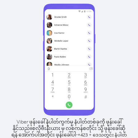
Viber ဖုန်းခေါ်နံပါတ်ကွက်မှ နံပါတ်တစ်ခုကို ဖုန်းခေါ်
နိုင်သည်။
စလိုဗီးနီးယား မှ လစ်ကန်စတိုင်း သို့ ဖုန်းခေါ်ဆို
ရန် အောက်ပါအတိုင်း ဖုန်းခေါ်ပါ-
+
+
423
ဒေသတွင်း နံပါတ်