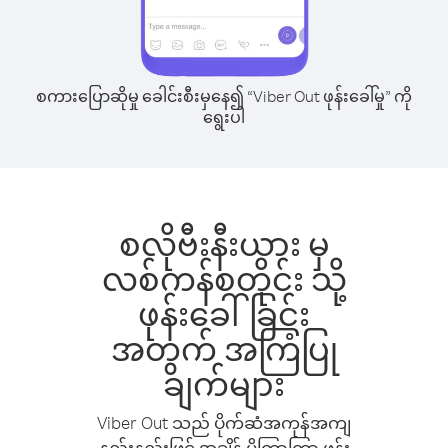
စကားပြောဆိုမှု ခေါင်းစီးမှနေ၍ “Viber Out ဖုန်းခေါ်မှု” ကို
ရွေးပါ
စလိုဗီးနီးယား မှ
လစ်ကန်စတိုင်း သို့
ဖုန်းခေါ်ခြင်း
အတွက် အကြံပြု
ချက်များ
Viber Out သည် ပိုက်ဆံအကုန်အကျ
နည်းနည်းဖြင့် အချိန် ပိုကြာကြာ ဖုန်း