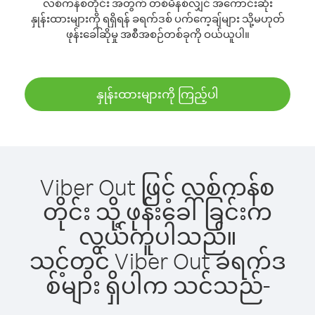
လစ်ကန်စတိုင်း အတွက် တစ်မိနစ်လျှင် အကောင်းဆုံး
နှုန်းထားများကို ရရှိရန် ခရက်ဒစ် ပက်ကေ့ချ်များ သို့မဟုတ်
ဖုန်းခေါ်ဆိုမှု အစီအစဉ်တစ်ခုကို ဝယ်ယူပါ။
နှုန်းထားများကို ကြည့်ပါ
Viber Out ဖြင့် လစ်ကန်စ
တိုင်း သို့ ဖုန်းခေါ်ခြင်းက
လွယ်ကူပါသည်။
သင့်တွင် Viber Out ခရက်ဒ
စ်များ ရှိပါက သင်သည်-