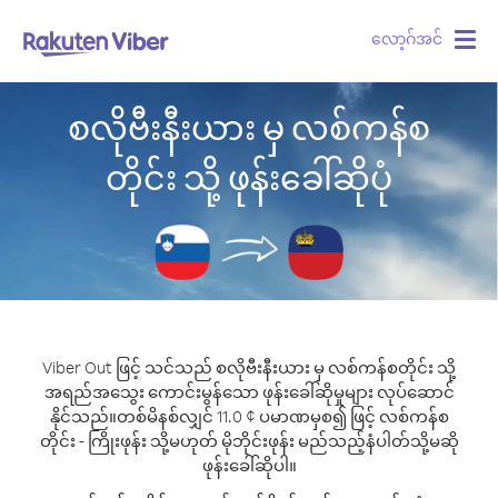
လော့ဂ်အင်
Togg
navig
စလိုဗီးနီးယား မှ လစ်ကန်စ
တိုင်း သို့ ဖုန်းခေါ်ဆိုပုံ
Viber Out ဖြင့် သင်သည် စလိုဗီးနီးယား မှ လစ်ကန်စတိုင်း သို့
အရည်အသွေး ကောင်းမွန်သော ဖုန်းခေါ်ဆိုမှုများ လုပ်ဆောင်
နိုင်သည်။
တစ်မိနစ်လျှင် 11.0 ¢ ပမာဏမှစ၍ ဖြင့် လစ်ကန်စ
တိုင်း - ကြိုးဖုန်း သို့မဟုတ် မိုဘိုင်းဖုန်း မည်သည့်နံပါတ်သို့မဆို
ဖုန်းခေါ်ဆိုပါ။