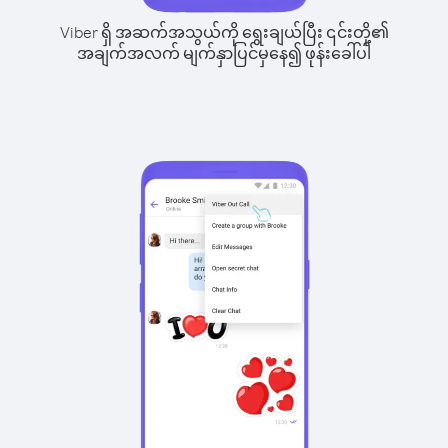
Viber ရှိ အဆက်အသွယ်ကို ရွေးချယ်ပြီး ၎င်းတို့၏
အချက်အလက် မျက်နှာပြင်မှနေ၍ ဖုန်းခေါ်ပါ