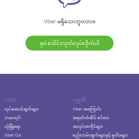
Viber မရှိသေးဘူးလား။
ခုပဲ ဒေါင်းလုတ်လုပ်လိုက်ပါ
VIBER
ကုမ္ပဏီ
လုပ်ဆောင်ချက်များ
Viber အကြောင်း
ဘလော့ဂ်
အမှတ်တံဆိပ် စင်တာ
လုံခြုံရေး
အလုပ်အကိုင်များ
Viber Out
စည်းကမ်းချက်များနှင့် မူဝါဒများ