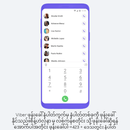
Viber ဖုန်းခေါ်နံပါတ်ကွက်မှ နံပါတ်တစ်ခုကို ဖုန်းခေါ်
နိုင်သည်။
စိန့်ဟဲလ်နာ မှ လစ်ကန်စတိုင်း သို့ ဖုန်းခေါ်ဆိုရန်
အောက်ပါအတိုင်း ဖုန်းခေါ်ပါ-
+
+
423
ဒေသတွင်း နံပါတ်