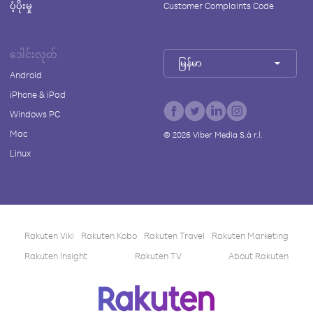
ပံ့ပိုးမှု
Customer Complaints Code
ဒေါင်းလုတ်
မြန်မာ
Android
iPhone & iPad
Windows PC
Mac
©
2026
Viber Media S.à r.l.
Linux
Rakuten Viki
Rakuten Kobo
Rakuten Travel
Rakuten Marketing
Rakuten Insight
Rakuten TV
About Rakuten