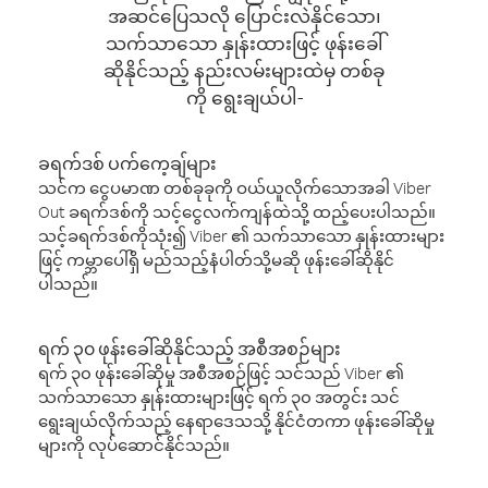
အဆင်ပြေသလို ပြောင်းလဲနိုင်သော၊
သက်သာသော နှုန်းထားဖြင့် ဖုန်းခေါ်
ဆိုနိုင်သည့် နည်းလမ်းများထဲမှ တစ်ခု
ကို ရွေးချယ်ပါ-
ခရက်ဒစ် ပက်ကေ့ချ်များ
သင်က ငွေပမာဏ တစ်ခုခုကို ဝယ်ယူလိုက်သောအခါ Viber
Out ခရက်ဒစ်ကို သင့်ငွေလက်ကျန်ထဲသို့ ထည့်ပေးပါသည်။
သင့်ခရက်ဒစ်ကိုသုံး၍ Viber ၏ သက်သာသော နှုန်းထားများ
ဖြင့် ကမ္ဘာပေါ်ရှိ မည်သည့်နံပါတ်သို့မဆို ဖုန်းခေါ်ဆိုနိုင်
ပါသည်။
ရက် ၃၀ ဖုန်းခေါ်ဆိုနိုင်သည့် အစီအစဉ်များ
ရက် ၃၀ ဖုန်းခေါ်ဆိုမှု အစီအစဉ်ဖြင့် သင်သည် Viber ၏
သက်သာသော နှုန်းထားများဖြင့် ရက် ၃၀ အတွင်း သင်
ရွေးချယ်လိုက်သည့် နေရာဒေသသို့ နိုင်ငံတကာ ဖုန်းခေါ်ဆိုမှု
များကို လုပ်ဆောင်နိုင်သည်။