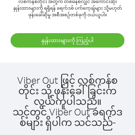
လစ်ကန်စတိုင်း အတွက် တစ်မိနစ်လျှင် အကောင်းဆုံး
နှုန်းထားများကို ရရှိရန် ခရက်ဒစ် ပက်ကေ့ချ်များ သို့မဟုတ်
ဖုန်းခေါ်ဆိုမှု အစီအစဉ်တစ်ခုကို ဝယ်ယူပါ။
နှုန်းထားများကို ကြည့်ပါ
Viber Out ဖြင့် လစ်ကန်စ
တိုင်း သို့ ဖုန်းခေါ်ခြင်းက
လွယ်ကူပါသည်။
သင့်တွင် Viber Out ခရက်ဒ
စ်များ ရှိပါက သင်သည်-