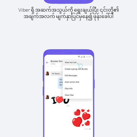
Viber ရှိ အဆက်အသွယ်ကို ရွေးချယ်ပြီး ၎င်းတို့၏
အချက်အလက် မျက်နှာပြင်မှနေ၍ ဖုန်းခေါ်ပါ