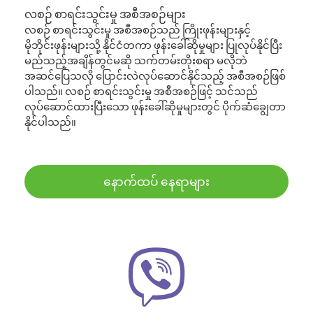
လစဉ် စာရင်းသွင်းမှု အစီအစဉ်များ
လစဉ် စာရင်းသွင်းမှု အစီအစဉ်သည် ကြိုးဖုန်းများနှင့်
မိုဘိုင်းဖုန်းများသို့ နိုင်ငံတကာ ဖုန်းခေါ်ဆိုမှုများ ပြုလုပ်နိုင်ပြီး
မည်သည့်အချိန်တွင်မဆို သက်တမ်းတိုးစရာ မလိုဘဲ
အဆင်ပြေသလို ပြောင်းလဲလုပ်ဆောင်နိုင်သည့် အစီအစဉ်ဖြစ်
ပါသည်။ လစဉ် စာရင်းသွင်းမှု အစီအစဉ်ဖြင့် သင်သည်
လုပ်ဆောင်ထားပြီးသော ဖုန်းခေါ်ဆိုမှုများတွင် ပိုက်ဆံချွေတာ
နိုင်ပါသည်။
နောက်ထပ် နေရာများ