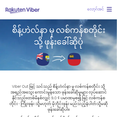
လော့ဂ်အင်
Togg
navig
စိန့်ဟဲလ်နာ မှ လစ်ကန်စတိုင်း
သို့ ဖုန်းခေါ်ဆိုပုံ
Viber Out ဖြင့် သင်သည် စိန့်ဟဲလ်နာ မှ လစ်ကန်စတိုင်း သို့
အရည်အသွေး ကောင်းမွန်သော ဖုန်းခေါ်ဆိုမှုများ လုပ်ဆောင်
နိုင်သည်။
တစ်မိနစ်လျှင် 9.0 ¢ ပမာဏမှစ၍ ဖြင့် လစ်ကန်စ
တိုင်း - ကြိုးဖုန်း သို့မဟုတ် မိုဘိုင်းဖုန်း မည်သည့်နံပါတ်သို့မဆို
ဖုန်းခေါ်ဆိုပါ။