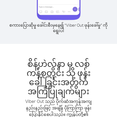
စကားပြောဆိုမှု ခေါင်းစီးမှနေ၍ “Viber Out ဖုန်းခေါ်မှု” ကို
ရွေးပါ
စိန့်ဟဲလ်နာ မှ လစ်
ကန်စတိုင်း သို့ ဖုန်း
ခေါ်ခြင်းအတွက်
အကြံပြုချက်များ
Viber Out သည် ပိုက်ဆံအကုန်အကျ
နည်းနည်းဖြင့် အချိန် ပိုကြာကြာ ဖုန်း
ပြောနိုင်စေပါသည်။ ကျွန်ုပ်တို့၏