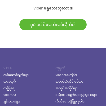
Viber မရှိသေးဘူးလား။
ခုပဲ ဒေါင်းလုတ်လုပ်လိုက်ပါ
VIBER
ကုမ္ပဏီ
လုပ်ဆောင်ချက်များ
Viber အကြောင်း
ဘလော့ဂ်
အမှတ်တံဆိပ် စင်တာ
လုံခြုံရေး
အလုပ်အကိုင်များ
Viber Out
စည်းကမ်းချက်များနှင့် မူဝါဒများ
နှုန်းထားများ
ကိုယ်ရေးလုံခြုံမှု မူဝါဒ