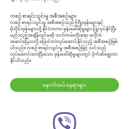
လစဉ် စာရင်းသွင်းမှု အစီအစဉ်များ
လစဉ် စာရင်းသွင်းမှု အစီအစဉ်သည် ကြိုးဖုန်းများနှင့်
မိုဘိုင်းဖုန်းများသို့ နိုင်ငံတကာ ဖုန်းခေါ်ဆိုမှုများ ပြုလုပ်နိုင်ပြီး
မည်သည့်အချိန်တွင်မဆို သက်တမ်းတိုးစရာ မလိုဘဲ
အဆင်ပြေသလို ပြောင်းလဲလုပ်ဆောင်နိုင်သည့် အစီအစဉ်ဖြစ်
ပါသည်။ လစဉ် စာရင်းသွင်းမှု အစီအစဉ်ဖြင့် သင်သည်
လုပ်ဆောင်ထားပြီးသော ဖုန်းခေါ်ဆိုမှုများတွင် ပိုက်ဆံချွေတာ
နိုင်ပါသည်။
နောက်ထပ် နေရာများ