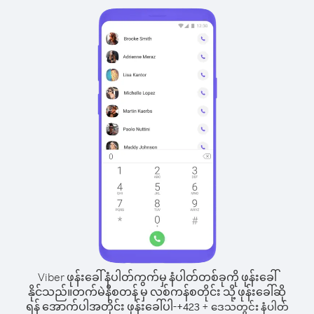
Viber ဖုန်းခေါ်နံပါတ်ကွက်မှ နံပါတ်တစ်ခုကို ဖုန်းခေါ်
နိုင်သည်။
တက်မဲနီစတန် မှ လစ်ကန်စတိုင်း သို့ ဖုန်းခေါ်ဆို
ရန် အောက်ပါအတိုင်း ဖုန်းခေါ်ပါ-
+
+
423
ဒေသတွင်း နံပါတ်