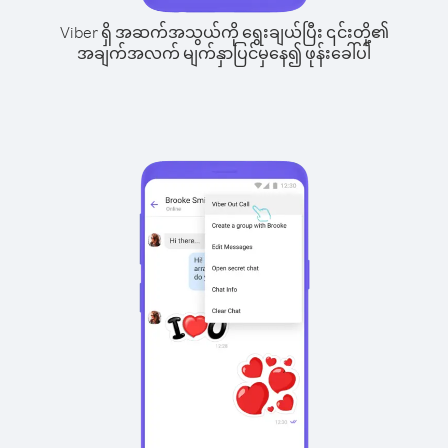
Viber ရှိ အဆက်အသွယ်ကို ရွေးချယ်ပြီး ၎င်းတို့၏
အချက်အလက် မျက်နှာပြင်မှနေ၍ ဖုန်းခေါ်ပါ