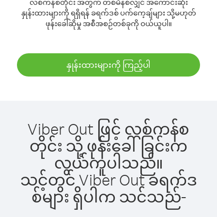
လစ်ကန်စတိုင်း အတွက် တစ်မိနစ်လျှင် အကောင်းဆုံး
နှုန်းထားများကို ရရှိရန် ခရက်ဒစ် ပက်ကေ့ချ်များ သို့မဟုတ်
ဖုန်းခေါ်ဆိုမှု အစီအစဉ်တစ်ခုကို ဝယ်ယူပါ။
နှုန်းထားများကို ကြည့်ပါ
Viber Out ဖြင့် လစ်ကန်စ
တိုင်း သို့ ဖုန်းခေါ်ခြင်းက
လွယ်ကူပါသည်။
သင့်တွင် Viber Out ခရက်ဒ
စ်များ ရှိပါက သင်သည်-