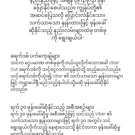
ပြောနိုင်စေပါသည်။ ကျွန်ုပ်တို့၏
အဆင်ပြေသလို ပြောင်းလဲနိုင်သော၊
သက်သာသော နှုန်းထားဖြင့် ဖုန်းခေါ်
ဆိုနိုင်သည့် နည်းလမ်းများထဲမှ တစ်ခု
ကို ရွေးချယ်ပါ-
ခရက်ဒစ် ပက်ကေ့ချ်များ
သင်က ငွေပမာဏ တစ်ခုခုကို ဝယ်ယူလိုက်သောအခါ Viber
Out ခရက်ဒစ်ကို သင့်ငွေလက်ကျန်ထဲသို့ ထည့်ပေးပါသည်။
သင့်ခရက်ဒစ်ကိုသုံး၍ Viber ၏ သက်သာသော နှုန်းထားများ
ဖြင့် ကမ္ဘာပေါ်ရှိ မည်သည့်နံပါတ်သို့မဆို ဖုန်းခေါ်ဆိုနိုင်
ပါသည်။
ရက် ၃၀ ဖုန်းခေါ်ဆိုနိုင်သည့် အစီအစဉ်များ
ရက် ၃၀ ဖုန်းခေါ်ဆိုမှု အစီအစဉ်ဖြင့် သင်သည် Viber ၏
သက်သာသော နှုန်းထားများဖြင့် ရက် ၃၀ အတွင်း သင်
ရွေးချယ်လိုက်သည့် နေရာဒေသသို့ နိုင်ငံတကာ ဖုန်းခေါ်ဆိုမှု
များကို လုပ်ဆောင်နိုင်သည်။