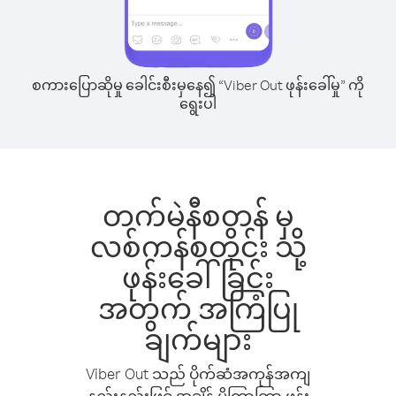
စကားပြောဆိုမှု ခေါင်းစီးမှနေ၍ “Viber Out ဖုန်းခေါ်မှု” ကို
ရွေးပါ
တက်မဲနီစတန် မှ
လစ်ကန်စတိုင်း သို့
ဖုန်းခေါ်ခြင်း
အတွက် အကြံပြု
ချက်များ
Viber Out သည် ပိုက်ဆံအကုန်အကျ
နည်းနည်းဖြင့် အချိန် ပိုကြာကြာ ဖုန်း