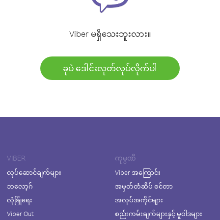
Viber မရှိသေးဘူးလား။
ခုပဲ ဒေါင်းလုတ်လုပ်လိုက်ပါ
VIBER
ကုမ္ပဏီ
လုပ်ဆောင်ချက်များ
Viber အကြောင်း
ဘလော့ဂ်
အမှတ်တံဆိပ် စင်တာ
လုံခြုံရေး
အလုပ်အကိုင်များ
Viber Out
စည်းကမ်းချက်များနှင့် မူဝါဒများ