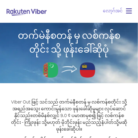
လော့ဂ်အင်
Togg
navig
တက်မဲနီစတန် မှ လစ်ကန်စ
တိုင်း သို့ ဖုန်းခေါ်ဆိုပုံ
Viber Out ဖြင့် သင်သည် တက်မဲနီစတန် မှ လစ်ကန်စတိုင်း သို့
အရည်အသွေး ကောင်းမွန်သော ဖုန်းခေါ်ဆိုမှုများ လုပ်ဆောင်
နိုင်သည်။
တစ်မိနစ်လျှင် 9.0 ¢ ပမာဏမှစ၍ ဖြင့် လစ်ကန်စ
တိုင်း - ကြိုးဖုန်း သို့မဟုတ် မိုဘိုင်းဖုန်း မည်သည့်နံပါတ်သို့မဆို
ဖုန်းခေါ်ဆိုပါ။