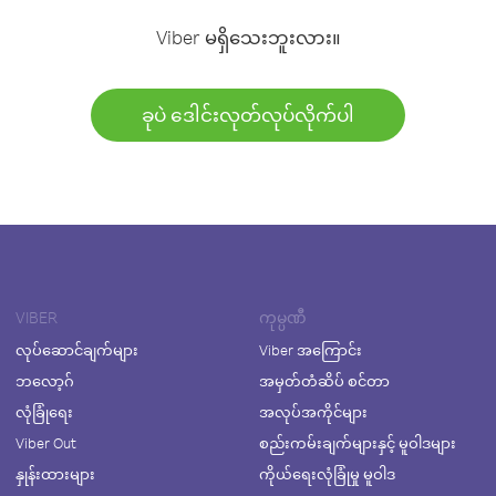
Viber မရှိသေးဘူးလား။
ခုပဲ ဒေါင်းလုတ်လုပ်လိုက်ပါ
VIBER
ကုမ္ပဏီ
လုပ်ဆောင်ချက်များ
Viber အကြောင်း
ဘလော့ဂ်
အမှတ်တံဆိပ် စင်တာ
လုံခြုံရေး
အလုပ်အကိုင်များ
Viber Out
စည်းကမ်းချက်များနှင့် မူဝါဒများ
နှုန်းထားများ
ကိုယ်ရေးလုံခြုံမှု မူဝါဒ