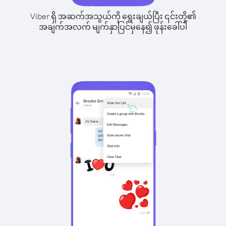
Viber ရှိ အဆက်အသွယ်ကို ရွေးချယ်ပြီး ၎င်းတို့၏
အချက်အလက် မျက်နှာပြင်မှနေ၍ ဖုန်းခေါ်ပါ