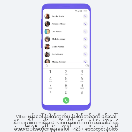
Viber ဖုန်းခေါ်နံပါတ်ကွက်မှ နံပါတ်တစ်ခုကို ဖုန်းခေါ်
နိုင်သည်။
ယူကရိန်း မှ လစ်ကန်စတိုင်း သို့ ဖုန်းခေါ်ဆိုရန်
အောက်ပါအတိုင်း ဖုန်းခေါ်ပါ-
+
+
423
ဒေသတွင်း နံပါတ်