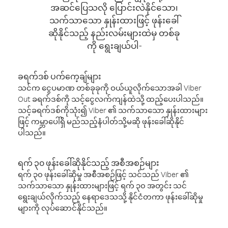
အဆင်ပြေသလို ပြောင်းလဲနိုင်သော၊
သက်သာသော နှုန်းထားဖြင့် ဖုန်းခေါ်
ဆိုနိုင်သည့် နည်းလမ်းများထဲမှ တစ်ခု
ကို ရွေးချယ်ပါ-
ခရက်ဒစ် ပက်ကေ့ချ်များ
သင်က ငွေပမာဏ တစ်ခုခုကို ဝယ်ယူလိုက်သောအခါ Viber
Out ခရက်ဒစ်ကို သင့်ငွေလက်ကျန်ထဲသို့ ထည့်ပေးပါသည်။
သင့်ခရက်ဒစ်ကိုသုံး၍ Viber ၏ သက်သာသော နှုန်းထားများ
ဖြင့် ကမ္ဘာပေါ်ရှိ မည်သည့်နံပါတ်သို့မဆို ဖုန်းခေါ်ဆိုနိုင်
ပါသည်။
ရက် ၃၀ ဖုန်းခေါ်ဆိုနိုင်သည့် အစီအစဉ်များ
ရက် ၃၀ ဖုန်းခေါ်ဆိုမှု အစီအစဉ်ဖြင့် သင်သည် Viber ၏
သက်သာသော နှုန်းထားများဖြင့် ရက် ၃၀ အတွင်း သင်
ရွေးချယ်လိုက်သည့် နေရာဒေသသို့ နိုင်ငံတကာ ဖုန်းခေါ်ဆိုမှု
များကို လုပ်ဆောင်နိုင်သည်။