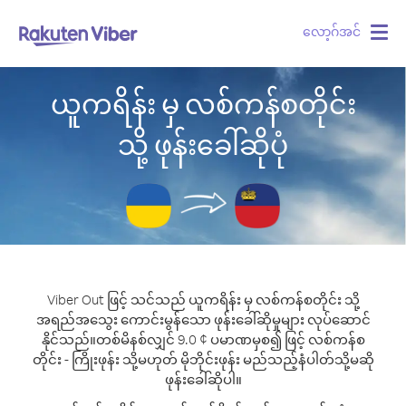
လော့ဂ်အင်
Togg
navig
ယူကရိန်း မှ လစ်ကန်စတိုင်း
သို့ ဖုန်းခေါ်ဆိုပုံ
Viber Out ဖြင့် သင်သည် ယူကရိန်း မှ လစ်ကန်စတိုင်း သို့
အရည်အသွေး ကောင်းမွန်သော ဖုန်းခေါ်ဆိုမှုများ လုပ်ဆောင်
နိုင်သည်။
တစ်မိနစ်လျှင် 9.0 ¢ ပမာဏမှစ၍ ဖြင့် လစ်ကန်စ
တိုင်း - ကြိုးဖုန်း သို့မဟုတ် မိုဘိုင်းဖုန်း မည်သည့်နံပါတ်သို့မဆို
ဖုန်းခေါ်ဆိုပါ။