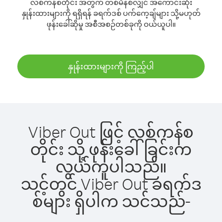
လစ်ကန်စတိုင်း အတွက် တစ်မိနစ်လျှင် အကောင်းဆုံး
နှုန်းထားများကို ရရှိရန် ခရက်ဒစ် ပက်ကေ့ချ်များ သို့မဟုတ်
ဖုန်းခေါ်ဆိုမှု အစီအစဉ်တစ်ခုကို ဝယ်ယူပါ။
နှုန်းထားများကို ကြည့်ပါ
Viber Out ဖြင့် လစ်ကန်စ
တိုင်း သို့ ဖုန်းခေါ်ခြင်းက
လွယ်ကူပါသည်။
သင့်တွင် Viber Out ခရက်ဒ
စ်များ ရှိပါက သင်သည်-