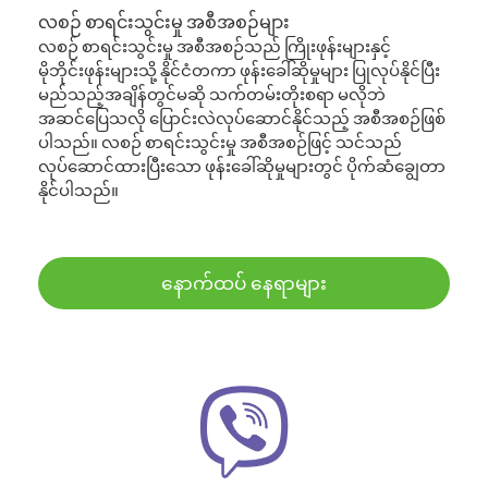
လစဉ် စာရင်းသွင်းမှု အစီအစဉ်များ
လစဉ် စာရင်းသွင်းမှု အစီအစဉ်သည် ကြိုးဖုန်းများနှင့်
မိုဘိုင်းဖုန်းများသို့ နိုင်ငံတကာ ဖုန်းခေါ်ဆိုမှုများ ပြုလုပ်နိုင်ပြီး
မည်သည့်အချိန်တွင်မဆို သက်တမ်းတိုးစရာ မလိုဘဲ
အဆင်ပြေသလို ပြောင်းလဲလုပ်ဆောင်နိုင်သည့် အစီအစဉ်ဖြစ်
ပါသည်။ လစဉ် စာရင်းသွင်းမှု အစီအစဉ်ဖြင့် သင်သည်
လုပ်ဆောင်ထားပြီးသော ဖုန်းခေါ်ဆိုမှုများတွင် ပိုက်ဆံချွေတာ
နိုင်ပါသည်။
နောက်ထပ် နေရာများ