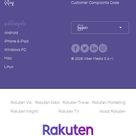
ပံ့ပိုးမှု
Customer Complaints Code
ဒေါင်းလုတ်
မြန်မာ
Android
iPhone & iPad
Windows PC
Mac
©
2026
Viber Media S.à r.l.
Linux
Rakuten Viki
Rakuten Kobo
Rakuten Travel
Rakuten Marketing
Rakuten Insight
Rakuten TV
About Rakuten