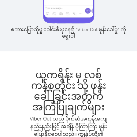
စကားပြောဆိုမှု ခေါင်းစီးမှနေ၍ “Viber Out ဖုန်းခေါ်မှု” ကို
ရွေးပါ
ယူကရိန်း မှ လစ်
ကန်စတိုင်း သို့ ဖုန်း
ခေါ်ခြင်းအတွက်
အကြံပြုချက်များ
Viber Out သည် ပိုက်ဆံအကုန်အကျ
နည်းနည်းဖြင့် အချိန် ပိုကြာကြာ ဖုန်း
ပြောနိုင်စေပါသည်။ ကျွန်ုပ်တို့၏