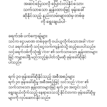
အဆင်ပြေသလို ပြောင်းလဲနိုင်သော၊
သက်သာသော နှုန်းထားဖြင့် ဖုန်းခေါ်
ဆိုနိုင်သည့် နည်းလမ်းများထဲမှ တစ်ခု
ကို ရွေးချယ်ပါ-
ခရက်ဒစ် ပက်ကေ့ချ်များ
သင်က ငွေပမာဏ တစ်ခုခုကို ဝယ်ယူလိုက်သောအခါ Viber
Out ခရက်ဒစ်ကို သင့်ငွေလက်ကျန်ထဲသို့ ထည့်ပေးပါသည်။
သင့်ခရက်ဒစ်ကိုသုံး၍ Viber ၏ သက်သာသော နှုန်းထားများ
ဖြင့် ကမ္ဘာပေါ်ရှိ မည်သည့်နံပါတ်သို့မဆို ဖုန်းခေါ်ဆိုနိုင်
ပါသည်။
ရက် ၃၀ ဖုန်းခေါ်ဆိုနိုင်သည့် အစီအစဉ်များ
ရက် ၃၀ ဖုန်းခေါ်ဆိုမှု အစီအစဉ်ဖြင့် သင်သည် Viber ၏
သက်သာသော နှုန်းထားများဖြင့် ရက် ၃၀ အတွင်း သင်
ရွေးချယ်လိုက်သည့် နေရာဒေသသို့ နိုင်ငံတကာ ဖုန်းခေါ်ဆိုမှု
များကို လုပ်ဆောင်နိုင်သည်။