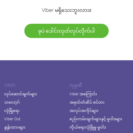
Viber မရှိသေးဘူးလား။
ခုပဲ ဒေါင်းလုတ်လုပ်လိုက်ပါ
VIBER
ကုမ္ပဏီ
လုပ်ဆောင်ချက်များ
Viber အကြောင်း
ဘလော့ဂ်
အမှတ်တံဆိပ် စင်တာ
လုံခြုံရေး
အလုပ်အကိုင်များ
Viber Out
စည်းကမ်းချက်များနှင့် မူဝါဒများ
နှုန်းထားများ
ကိုယ်ရေးလုံခြုံမှု မူဝါဒ