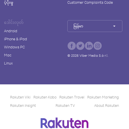
ပံ့ပိုးမှု
Customer Complaints Code
ဒေါင်းလုတ်
မြန်မာ
Android
iPhone & iPad
Windows PC
Mac
©
2026
Viber Media S.à r.l.
Linux
Rakuten Viki
Rakuten Kobo
Rakuten Travel
Rakuten Marketing
Rakuten Insight
Rakuten TV
About Rakuten