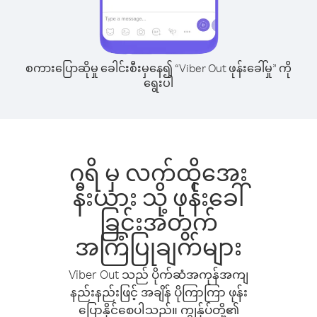
စကားပြောဆိုမှု ခေါင်းစီးမှနေ၍ “Viber Out ဖုန်းခေါ်မှု” ကို
ရွေးပါ
ဂရိ မှ လက်ထိုအေး
နီးယား သို့ ဖုန်းခေါ်
ခြင်းအတွက်
အကြံပြုချက်များ
Viber Out သည် ပိုက်ဆံအကုန်အကျ
နည်းနည်းဖြင့် အချိန် ပိုကြာကြာ ဖုန်း
ပြောနိုင်စေပါသည်။ ကျွန်ုပ်တို့၏