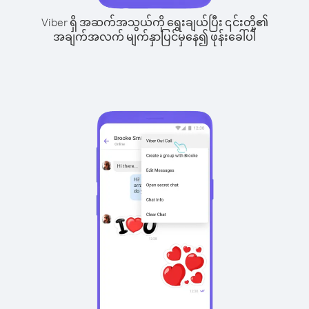
Viber ရှိ အဆက်အသွယ်ကို ရွေးချယ်ပြီး ၎င်းတို့၏
အချက်အလက် မျက်နှာပြင်မှနေ၍ ဖုန်းခေါ်ပါ