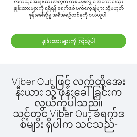
လက်ထိုအေးနီးယား အတွက် တစ်မိနစ်လျှင် အကောင်းဆုံး
နှုန်းထားများကို ရရှိရန် ခရက်ဒစ် ပက်ကေ့ချ်များ သို့မဟုတ်
ဖုန်းခေါ်ဆိုမှု အစီအစဉ်တစ်ခုကို ဝယ်ယူပါ။
နှုန်းထားများကို ကြည့်ပါ
Viber Out ဖြင့် လက်ထိုအေး
နီးယား သို့ ဖုန်းခေါ်ခြင်းက
လွယ်ကူပါသည်။
သင့်တွင် Viber Out ခရက်ဒ
စ်များ ရှိပါက သင်သည်-