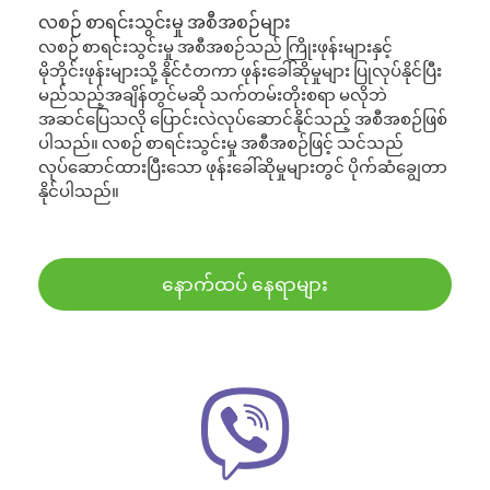
လစဉ် စာရင်းသွင်းမှု အစီအစဉ်များ
လစဉ် စာရင်းသွင်းမှု အစီအစဉ်သည် ကြိုးဖုန်းများနှင့်
မိုဘိုင်းဖုန်းများသို့ နိုင်ငံတကာ ဖုန်းခေါ်ဆိုမှုများ ပြုလုပ်နိုင်ပြီး
မည်သည့်အချိန်တွင်မဆို သက်တမ်းတိုးစရာ မလိုဘဲ
အဆင်ပြေသလို ပြောင်းလဲလုပ်ဆောင်နိုင်သည့် အစီအစဉ်ဖြစ်
ပါသည်။ လစဉ် စာရင်းသွင်းမှု အစီအစဉ်ဖြင့် သင်သည်
လုပ်ဆောင်ထားပြီးသော ဖုန်းခေါ်ဆိုမှုများတွင် ပိုက်ဆံချွေတာ
နိုင်ပါသည်။
နောက်ထပ် နေရာများ