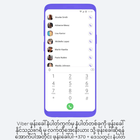
Viber ဖုန်းခေါ်နံပါတ်ကွက်မှ နံပါတ်တစ်ခုကို ဖုန်းခေါ်
နိုင်သည်။
ဂရိ မှ လက်ထိုအေးနီးယား သို့ ဖုန်းခေါ်ဆိုရန်
အောက်ပါအတိုင်း ဖုန်းခေါ်ပါ-
+
+
370
ဒေသတွင်း နံပါတ်