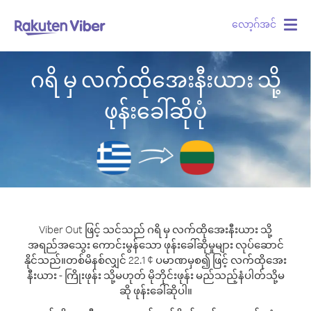
လော့ဂ်အင်
Togg
navig
ဂရိ မှ လက်ထိုအေးနီးယား သို့
ဖုန်းခေါ်ဆိုပုံ
Viber Out ဖြင့် သင်သည် ဂရိ မှ လက်ထိုအေးနီးယား သို့
အရည်အသွေး ကောင်းမွန်သော ဖုန်းခေါ်ဆိုမှုများ လုပ်ဆောင်
နိုင်သည်။
တစ်မိနစ်လျှင် 22.1 ¢ ပမာဏမှစ၍ ဖြင့် လက်ထိုအေး
နီးယား - ကြိုးဖုန်း သို့မဟုတ် မိုဘိုင်းဖုန်း မည်သည့်နံပါတ်သို့မ
ဆို ဖုန်းခေါ်ဆိုပါ။