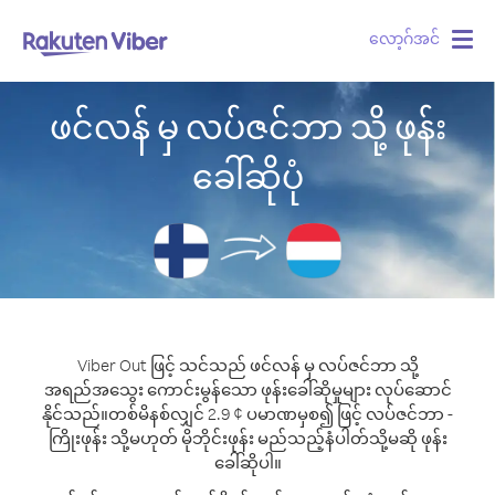
လော့ဂ်အင်
Togg
navig
ဖင်လန် မှ လပ်ဇင်ဘာ သို့ ဖုန်း
ခေါ်ဆိုပုံ
Viber Out ဖြင့် သင်သည် ဖင်လန် မှ လပ်ဇင်ဘာ သို့
အရည်အသွေး ကောင်းမွန်သော ဖုန်းခေါ်ဆိုမှုများ လုပ်ဆောင်
နိုင်သည်။
တစ်မိနစ်လျှင် 2.9 ¢ ပမာဏမှစ၍ ဖြင့် လပ်ဇင်ဘာ -
ကြိုးဖုန်း သို့မဟုတ် မိုဘိုင်းဖုန်း မည်သည့်နံပါတ်သို့မဆို ဖုန်း
ခေါ်ဆိုပါ။