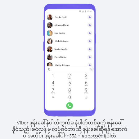
Viber ဖုန်းခေါ်နံပါတ်ကွက်မှ နံပါတ်တစ်ခုကို ဖုန်းခေါ်
နိုင်သည်။
ဖင်လန် မှ လပ်ဇင်ဘာ သို့ ဖုန်းခေါ်ဆိုရန် အောက်
ပါအတိုင်း ဖုန်းခေါ်ပါ-
+
+
352
ဒေသတွင်း နံပါတ်