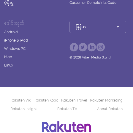
ပံ့ပိုးမှု
Customer Complaints Code
ဒေါင်းလုတ်
မြန်မာ
Android
iPhone & iPad
Windows PC
Mac
©
2026
Viber Media S.à r.l.
Linux
Rakuten Viki
Rakuten Kobo
Rakuten Travel
Rakuten Marketing
Rakuten Insight
Rakuten TV
About Rakuten