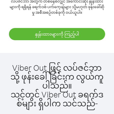
လပ်ဇင်ဘာ အတွက် တစ်မိနစ်လျှင် အကောင်းဆုံး နှုန်းထား
များကို ရရှိရန် ခရက်ဒစ် ပက်ကေ့ချ်များ သို့မဟုတ် ဖုန်းခေါ်ဆို
မှု အစီအစဉ်တစ်ခုကို ဝယ်ယူပါ။
နှုန်းထားများကို ကြည့်ပါ
Viber Out ဖြင့် လပ်ဇင်ဘာ
သို့ ဖုန်းခေါ်ခြင်းက လွယ်ကူ
ပါသည်။
သင့်တွင် Viber Out ခရက်ဒ
စ်များ ရှိပါက သင်သည်-