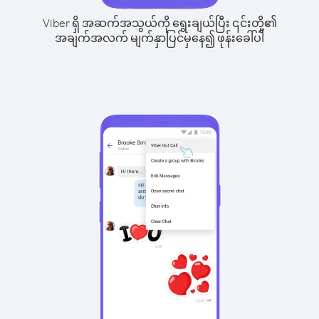
Viber ရှိ အဆက်အသွယ်ကို ရွေးချယ်ပြီး ၎င်းတို့၏
အချက်အလက် မျက်နှာပြင်မှနေ၍ ဖုန်းခေါ်ပါ