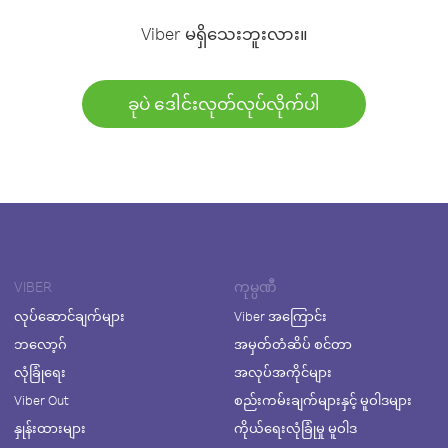
Viber မရှိသေးဘူးလား။
ခုပဲ ဒေါင်းလုတ်လုပ်လိုက်ပါ
VIBER
ကုမ္ပဏီ
လုပ်ဆောင်ချက်များ
Viber အကြောင်း
ဘလော့ဂ်
အမှတ်တံဆိပ် စင်တာ
လုံခြုံရေး
အလုပ်အကိုင်များ
Viber Out
စည်းကမ်းချက်များနှင့် မူဝါဒများ
နှုန်းထားများ
ကိုယ်ရေးလုံခြုံမှု မူဝါဒ