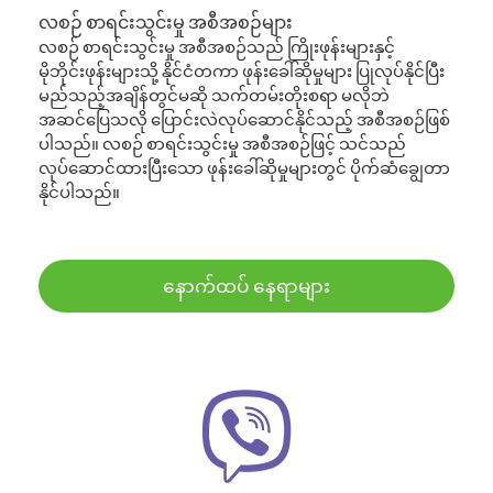
လစဉ် စာရင်းသွင်းမှု အစီအစဉ်များ
လစဉ် စာရင်းသွင်းမှု အစီအစဉ်သည် ကြိုးဖုန်းများနှင့်
မိုဘိုင်းဖုန်းများသို့ နိုင်ငံတကာ ဖုန်းခေါ်ဆိုမှုများ ပြုလုပ်နိုင်ပြီး
မည်သည့်အချိန်တွင်မဆို သက်တမ်းတိုးစရာ မလိုဘဲ
အဆင်ပြေသလို ပြောင်းလဲလုပ်ဆောင်နိုင်သည့် အစီအစဉ်ဖြစ်
ပါသည်။ လစဉ် စာရင်းသွင်းမှု အစီအစဉ်ဖြင့် သင်သည်
လုပ်ဆောင်ထားပြီးသော ဖုန်းခေါ်ဆိုမှုများတွင် ပိုက်ဆံချွေတာ
နိုင်ပါသည်။
နောက်ထပ် နေရာများ