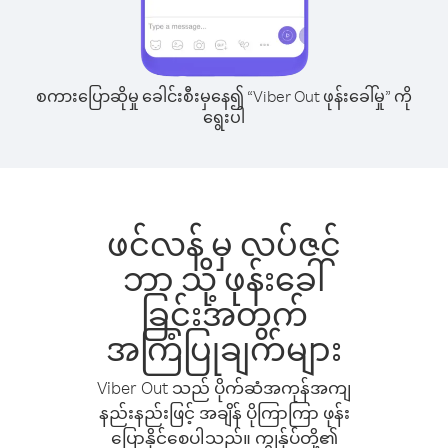
စကားပြောဆိုမှု ခေါင်းစီးမှနေ၍ “Viber Out ဖုန်းခေါ်မှု” ကို
ရွေးပါ
ဖင်လန် မှ လပ်ဇင်
ဘာ သို့ ဖုန်းခေါ်
ခြင်းအတွက်
အကြံပြုချက်များ
Viber Out သည် ပိုက်ဆံအကုန်အကျ
နည်းနည်းဖြင့် အချိန် ပိုကြာကြာ ဖုန်း
ပြောနိုင်စေပါသည်။ ကျွန်ုပ်တို့၏