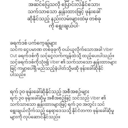
အဆင်ပြေသလို ပြောင်းလဲနိုင်သော၊
သက်သာသော နှုန်းထားဖြင့် ဖုန်းခေါ်
ဆိုနိုင်သည့် နည်းလမ်းများထဲမှ တစ်ခု
ကို ရွေးချယ်ပါ-
ခရက်ဒစ် ပက်ကေ့ချ်များ
သင်က ငွေပမာဏ တစ်ခုခုကို ဝယ်ယူလိုက်သောအခါ Viber
Out ခရက်ဒစ်ကို သင့်ငွေလက်ကျန်ထဲသို့ ထည့်ပေးပါသည်။
သင့်ခရက်ဒစ်ကိုသုံး၍ Viber ၏ သက်သာသော နှုန်းထားများ
ဖြင့် ကမ္ဘာပေါ်ရှိ မည်သည့်နံပါတ်သို့မဆို ဖုန်းခေါ်ဆိုနိုင်
ပါသည်။
ရက် ၃၀ ဖုန်းခေါ်ဆိုနိုင်သည့် အစီအစဉ်များ
ရက် ၃၀ ဖုန်းခေါ်ဆိုမှု အစီအစဉ်ဖြင့် သင်သည် Viber ၏
သက်သာသော နှုန်းထားများဖြင့် ရက် ၃၀ အတွင်း သင်
ရွေးချယ်လိုက်သည့် နေရာဒေသသို့ နိုင်ငံတကာ ဖုန်းခေါ်ဆိုမှု
များကို လုပ်ဆောင်နိုင်သည်။