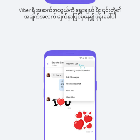
Viber ရှိ အဆက်အသွယ်ကို ရွေးချယ်ပြီး ၎င်းတို့၏
အချက်အလက် မျက်နှာပြင်မှနေ၍ ဖုန်းခေါ်ပါ