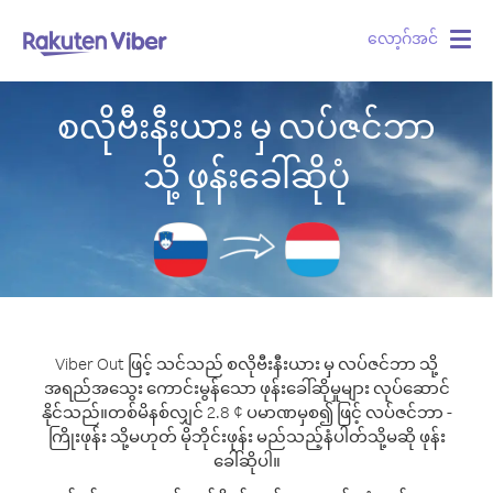
လော့ဂ်အင်
Togg
navig
စလိုဗီးနီးယား မှ လပ်ဇင်ဘာ
သို့ ဖုန်းခေါ်ဆိုပုံ
Viber Out ဖြင့် သင်သည် စလိုဗီးနီးယား မှ လပ်ဇင်ဘာ သို့
အရည်အသွေး ကောင်းမွန်သော ဖုန်းခေါ်ဆိုမှုများ လုပ်ဆောင်
နိုင်သည်။
တစ်မိနစ်လျှင် 2.8 ¢ ပမာဏမှစ၍ ဖြင့် လပ်ဇင်ဘာ -
ကြိုးဖုန်း သို့မဟုတ် မိုဘိုင်းဖုန်း မည်သည့်နံပါတ်သို့မဆို ဖုန်း
ခေါ်ဆိုပါ။