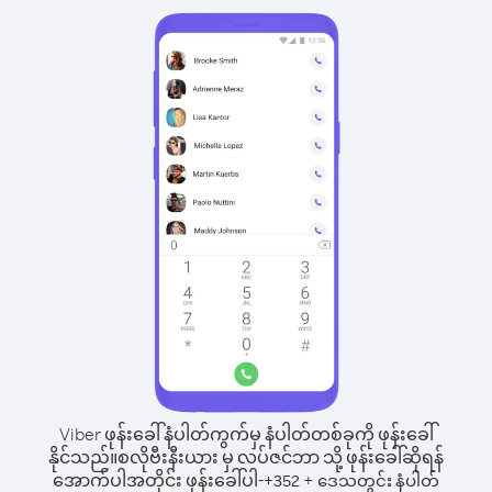
Viber ဖုန်းခေါ်နံပါတ်ကွက်မှ နံပါတ်တစ်ခုကို ဖုန်းခေါ်
နိုင်သည်။
စလိုဗီးနီးယား မှ လပ်ဇင်ဘာ သို့ ဖုန်းခေါ်ဆိုရန်
အောက်ပါအတိုင်း ဖုန်းခေါ်ပါ-
+
+
352
ဒေသတွင်း နံပါတ်