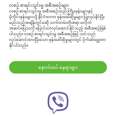
လစဉ် စာရင်းသွင်းမှု အစီအစဉ်များ
လစဉ် စာရင်းသွင်းမှု အစီအစဉ်သည် ကြိုးဖုန်းများနှင့်
မိုဘိုင်းဖုန်းများသို့ နိုင်ငံတကာ ဖုန်းခေါ်ဆိုမှုများ ပြုလုပ်နိုင်ပြီး
မည်သည့်အချိန်တွင်မဆို သက်တမ်းတိုးစရာ မလိုဘဲ
အဆင်ပြေသလို ပြောင်းလဲလုပ်ဆောင်နိုင်သည့် အစီအစဉ်ဖြစ်
ပါသည်။ လစဉ် စာရင်းသွင်းမှု အစီအစဉ်ဖြင့် သင်သည်
လုပ်ဆောင်ထားပြီးသော ဖုန်းခေါ်ဆိုမှုများတွင် ပိုက်ဆံချွေတာ
နိုင်ပါသည်။
နောက်ထပ် နေရာများ