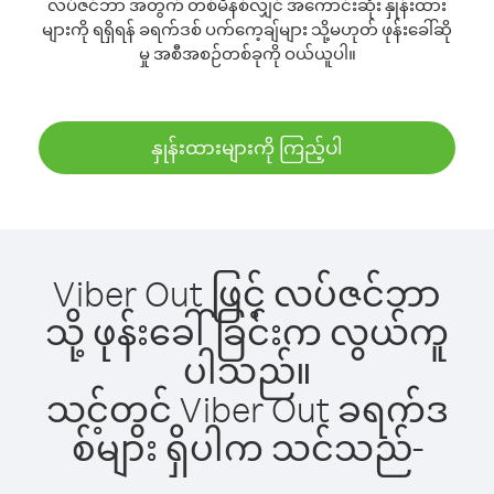
လပ်ဇင်ဘာ အတွက် တစ်မိနစ်လျှင် အကောင်းဆုံး နှုန်းထား
များကို ရရှိရန် ခရက်ဒစ် ပက်ကေ့ချ်များ သို့မဟုတ် ဖုန်းခေါ်ဆို
မှု အစီအစဉ်တစ်ခုကို ဝယ်ယူပါ။
နှုန်းထားများကို ကြည့်ပါ
Viber Out ဖြင့် လပ်ဇင်ဘာ
သို့ ဖုန်းခေါ်ခြင်းက လွယ်ကူ
ပါသည်။
သင့်တွင် Viber Out ခရက်ဒ
စ်များ ရှိပါက သင်သည်-