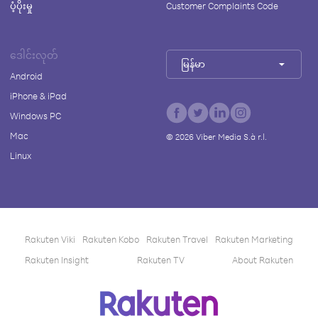
ပံ့ပိုးမှု
Customer Complaints Code
ဒေါင်းလုတ်
မြန်မာ
Android
iPhone & iPad
Windows PC
Mac
©
2026
Viber Media S.à r.l.
Linux
Rakuten Viki
Rakuten Kobo
Rakuten Travel
Rakuten Marketing
Rakuten Insight
Rakuten TV
About Rakuten