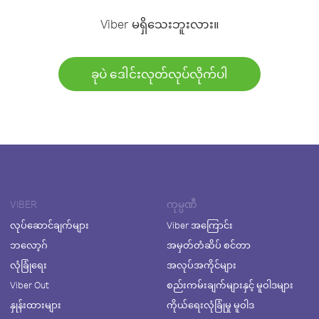
Viber မရှိသေးဘူးလား။
ခုပဲ ဒေါင်းလုတ်လုပ်လိုက်ပါ
VIBER
ကုမ္ပဏီ
လုပ်ဆောင်ချက်များ
Viber အကြောင်း
ဘလော့ဂ်
အမှတ်တံဆိပ် စင်တာ
လုံခြုံရေး
အလုပ်အကိုင်များ
Viber Out
စည်းကမ်းချက်များနှင့် မူဝါဒများ
နှုန်းထားများ
ကိုယ်ရေးလုံခြုံမှု မူဝါဒ