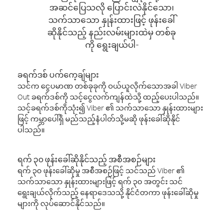
အဆင်ပြေသလို ပြောင်းလဲနိုင်သော၊
သက်သာသော နှုန်းထားဖြင့် ဖုန်းခေါ်
ဆိုနိုင်သည့် နည်းလမ်းများထဲမှ တစ်ခု
ကို ရွေးချယ်ပါ-
ခရက်ဒစ် ပက်ကေ့ချ်များ
သင်က ငွေပမာဏ တစ်ခုခုကို ဝယ်ယူလိုက်သောအခါ Viber
Out ခရက်ဒစ်ကို သင့်ငွေလက်ကျန်ထဲသို့ ထည့်ပေးပါသည်။
သင့်ခရက်ဒစ်ကိုသုံး၍ Viber ၏ သက်သာသော နှုန်းထားများ
ဖြင့် ကမ္ဘာပေါ်ရှိ မည်သည့်နံပါတ်သို့မဆို ဖုန်းခေါ်ဆိုနိုင်
ပါသည်။
ရက် ၃၀ ဖုန်းခေါ်ဆိုနိုင်သည့် အစီအစဉ်များ
ရက် ၃၀ ဖုန်းခေါ်ဆိုမှု အစီအစဉ်ဖြင့် သင်သည် Viber ၏
သက်သာသော နှုန်းထားများဖြင့် ရက် ၃၀ အတွင်း သင်
ရွေးချယ်လိုက်သည့် နေရာဒေသသို့ နိုင်ငံတကာ ဖုန်းခေါ်ဆိုမှု
များကို လုပ်ဆောင်နိုင်သည်။