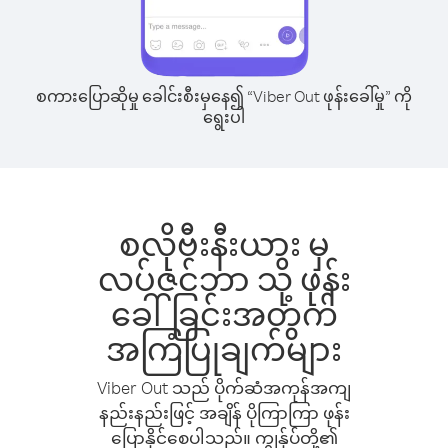
စကားပြောဆိုမှု ခေါင်းစီးမှနေ၍ “Viber Out ဖုန်းခေါ်မှု” ကို
ရွေးပါ
စလိုဗီးနီးယား မှ
လပ်ဇင်ဘာ သို့ ဖုန်း
ခေါ်ခြင်းအတွက်
အကြံပြုချက်များ
Viber Out သည် ပိုက်ဆံအကုန်အကျ
နည်းနည်းဖြင့် အချိန် ပိုကြာကြာ ဖုန်း
ပြောနိုင်စေပါသည်။ ကျွန်ုပ်တို့၏