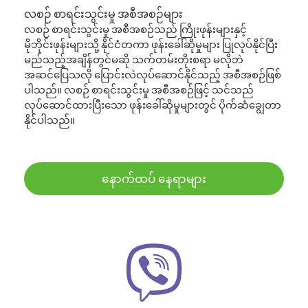
လစဉ် စာရင်းသွင်းမှု အစီအစဉ်များ
လစဉ် စာရင်းသွင်းမှု အစီအစဉ်သည် ကြိုးဖုန်းများနှင့်
မိုဘိုင်းဖုန်းများသို့ နိုင်ငံတကာ ဖုန်းခေါ်ဆိုမှုများ ပြုလုပ်နိုင်ပြီး
မည်သည့်အချိန်တွင်မဆို သက်တမ်းတိုးစရာ မလိုဘဲ
အဆင်ပြေသလို ပြောင်းလဲလုပ်ဆောင်နိုင်သည့် အစီအစဉ်ဖြစ်
ပါသည်။ လစဉ် စာရင်းသွင်းမှု အစီအစဉ်ဖြင့် သင်သည်
လုပ်ဆောင်ထားပြီးသော ဖုန်းခေါ်ဆိုမှုများတွင် ပိုက်ဆံချွေတာ
နိုင်ပါသည်။
နောက်ထပ် နေရာများ