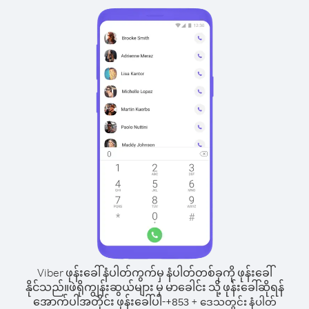
Viber ဖုန်းခေါ်နံပါတ်ကွက်မှ နံပါတ်တစ်ခုကို ဖုန်းခေါ်
နိုင်သည်။
ဖဲရိုကျွန်းဆွယ်များ မှ မာခေါင်း သို့ ဖုန်းခေါ်ဆိုရန်
အောက်ပါအတိုင်း ဖုန်းခေါ်ပါ-
+
+
853
ဒေသတွင်း နံပါတ်