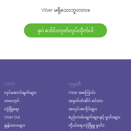
Viber မရှိသေးဘူးလား။
ခုပဲ ဒေါင်းလုတ်လုပ်လိုက်ပါ
VIBER
ကုမ္ပဏီ
လုပ်ဆောင်ချက်များ
Viber အကြောင်း
ဘလော့ဂ်
အမှတ်တံဆိပ် စင်တာ
လုံခြုံရေး
အလုပ်အကိုင်များ
Viber Out
စည်းကမ်းချက်များနှင့် မူဝါဒများ
နှုန်းထားများ
ကိုယ်ရေးလုံခြုံမှု မူဝါဒ