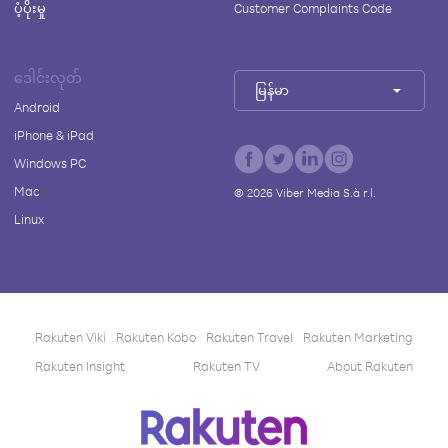
ပံ့ပိုးမှု
Customer Complaints Code
ဒေါင်းလုတ်
မြန်မာ
Android
iPhone & iPad
Windows PC
Mac
©
2026
Viber Media S.à r.l.
Linux
Rakuten Viki
Rakuten Kobo
Rakuten Travel
Rakuten Marketing
Rakuten Insight
Rakuten TV
About Rakuten