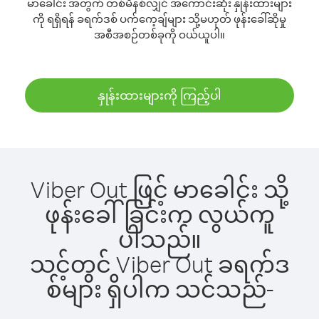
မာခေါင်း အတွက် တစ်မိနစ်လျှင် အကောင်းဆုံး နှုန်းထားများ
ကို ရရှိရန် ခရက်ဒစ် ပက်ကေ့ချ်များ သို့မဟုတ် ဖုန်းခေါ်ဆိုမှု
အစီအစဉ်တစ်ခုကို ဝယ်ယူပါ။
နှုန်းထားများကို ကြည့်ပါ
Viber Out ဖြင့် မာခေါင်း သို့
ဖုန်းခေါ်ခြင်းက လွယ်ကူ
ပါသည်။
သင့်တွင် Viber Out ခရက်ဒ
စ်များ ရှိပါက သင်သည်-