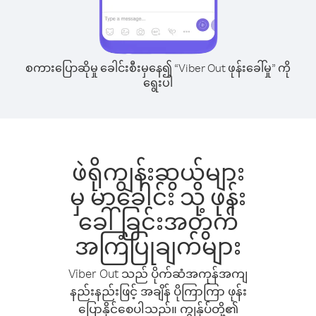
စကားပြောဆိုမှု ခေါင်းစီးမှနေ၍ “Viber Out ဖုန်းခေါ်မှု” ကို
ရွေးပါ
ဖဲရိုကျွန်းဆွယ်များ
မှ မာခေါင်း သို့ ဖုန်း
ခေါ်ခြင်းအတွက်
အကြံပြုချက်များ
Viber Out သည် ပိုက်ဆံအကုန်အကျ
နည်းနည်းဖြင့် အချိန် ပိုကြာကြာ ဖုန်း
ပြောနိုင်စေပါသည်။ ကျွန်ုပ်တို့၏