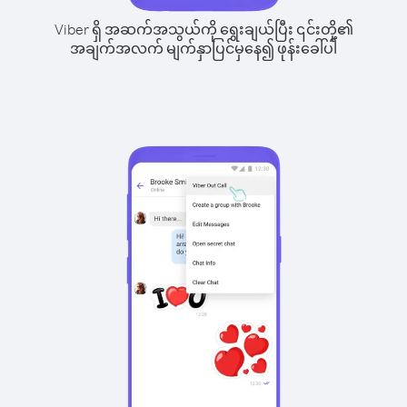
Viber ရှိ အဆက်အသွယ်ကို ရွေးချယ်ပြီး ၎င်းတို့၏
အချက်အလက် မျက်နှာပြင်မှနေ၍ ဖုန်းခေါ်ပါ