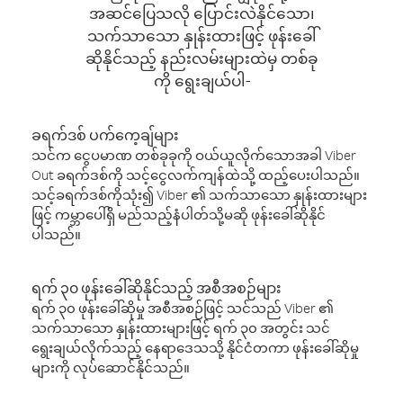
အဆင်ပြေသလို ပြောင်းလဲနိုင်သော၊
သက်သာသော နှုန်းထားဖြင့် ဖုန်းခေါ်
ဆိုနိုင်သည့် နည်းလမ်းများထဲမှ တစ်ခု
ကို ရွေးချယ်ပါ-
ခရက်ဒစ် ပက်ကေ့ချ်များ
သင်က ငွေပမာဏ တစ်ခုခုကို ဝယ်ယူလိုက်သောအခါ Viber
Out ခရက်ဒစ်ကို သင့်ငွေလက်ကျန်ထဲသို့ ထည့်ပေးပါသည်။
သင့်ခရက်ဒစ်ကိုသုံး၍ Viber ၏ သက်သာသော နှုန်းထားများ
ဖြင့် ကမ္ဘာပေါ်ရှိ မည်သည့်နံပါတ်သို့မဆို ဖုန်းခေါ်ဆိုနိုင်
ပါသည်။
ရက် ၃၀ ဖုန်းခေါ်ဆိုနိုင်သည့် အစီအစဉ်များ
ရက် ၃၀ ဖုန်းခေါ်ဆိုမှု အစီအစဉ်ဖြင့် သင်သည် Viber ၏
သက်သာသော နှုန်းထားများဖြင့် ရက် ၃၀ အတွင်း သင်
ရွေးချယ်လိုက်သည့် နေရာဒေသသို့ နိုင်ငံတကာ ဖုန်းခေါ်ဆိုမှု
များကို လုပ်ဆောင်နိုင်သည်။