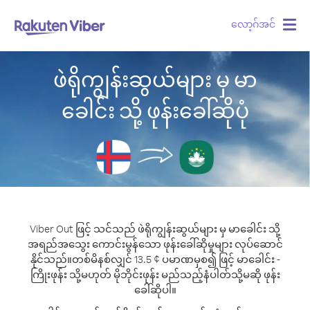
လော့ဂ်အင်
Togg
navig
ဖဲရိုကျွန်းဆွယ်များ မှ မာ
ခေါင်း သို့ ဖုန်းခေါ်ဆိုပုံ
Viber Out ဖြင့် သင်သည် ဖဲရိုကျွန်းဆွယ်များ မှ မာခေါင်း သို့
အရည်အသွေး ကောင်းမွန်သော ဖုန်းခေါ်ဆိုမှုများ လုပ်ဆောင်
နိုင်သည်။
တစ်မိနစ်လျှင် 13.5 ¢ ပမာဏမှစ၍ ဖြင့် မာခေါင်း -
ကြိုးဖုန်း သို့မဟုတ် မိုဘိုင်းဖုန်း မည်သည့်နံပါတ်သို့မဆို ဖုန်း
ခေါ်ဆိုပါ။