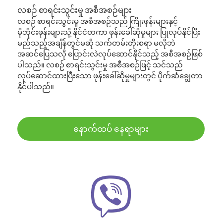
လစဉ် စာရင်းသွင်းမှု အစီအစဉ်များ
လစဉ် စာရင်းသွင်းမှု အစီအစဉ်သည် ကြိုးဖုန်းများနှင့်
မိုဘိုင်းဖုန်းများသို့ နိုင်ငံတကာ ဖုန်းခေါ်ဆိုမှုများ ပြုလုပ်နိုင်ပြီး
မည်သည့်အချိန်တွင်မဆို သက်တမ်းတိုးစရာ မလိုဘဲ
အဆင်ပြေသလို ပြောင်းလဲလုပ်ဆောင်နိုင်သည့် အစီအစဉ်ဖြစ်
ပါသည်။ လစဉ် စာရင်းသွင်းမှု အစီအစဉ်ဖြင့် သင်သည်
လုပ်ဆောင်ထားပြီးသော ဖုန်းခေါ်ဆိုမှုများတွင် ပိုက်ဆံချွေတာ
နိုင်ပါသည်။
နောက်ထပ် နေရာများ