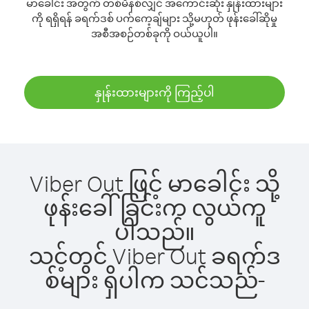
မာခေါင်း အတွက် တစ်မိနစ်လျှင် အကောင်းဆုံး နှုန်းထားများ
ကို ရရှိရန် ခရက်ဒစ် ပက်ကေ့ချ်များ သို့မဟုတ် ဖုန်းခေါ်ဆိုမှု
အစီအစဉ်တစ်ခုကို ဝယ်ယူပါ။
နှုန်းထားများကို ကြည့်ပါ
Viber Out ဖြင့် မာခေါင်း သို့
ဖုန်းခေါ်ခြင်းက လွယ်ကူ
ပါသည်။
သင့်တွင် Viber Out ခရက်ဒ
စ်များ ရှိပါက သင်သည်-