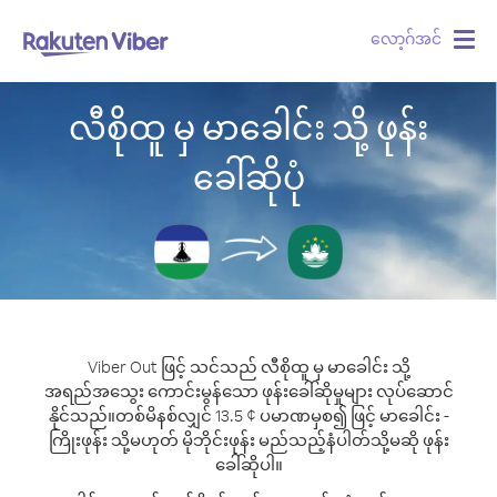
လော့ဂ်အင်
Togg
navig
လီစိုထူ မှ မာခေါင်း သို့ ဖုန်း
ခေါ်ဆိုပုံ
Viber Out ဖြင့် သင်သည် လီစိုထူ မှ မာခေါင်း သို့
အရည်အသွေး ကောင်းမွန်သော ဖုန်းခေါ်ဆိုမှုများ လုပ်ဆောင်
နိုင်သည်။
တစ်မိနစ်လျှင် 13.5 ¢ ပမာဏမှစ၍ ဖြင့် မာခေါင်း -
ကြိုးဖုန်း သို့မဟုတ် မိုဘိုင်းဖုန်း မည်သည့်နံပါတ်သို့မဆို ဖုန်း
ခေါ်ဆိုပါ။