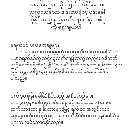
အဆင်ပြေသလို ပြောင်းလဲနိုင်သော၊
သက်သာသော နှုန်းထားဖြင့် ဖုန်းခေါ်
ဆိုနိုင်သည့် နည်းလမ်းများထဲမှ တစ်ခု
ကို ရွေးချယ်ပါ-
ခရက်ဒစ် ပက်ကေ့ချ်များ
သင်က ငွေပမာဏ တစ်ခုခုကို ဝယ်ယူလိုက်သောအခါ Viber
Out ခရက်ဒစ်ကို သင့်ငွေလက်ကျန်ထဲသို့ ထည့်ပေးပါသည်။
သင့်ခရက်ဒစ်ကိုသုံး၍ Viber ၏ သက်သာသော နှုန်းထားများ
ဖြင့် ကမ္ဘာပေါ်ရှိ မည်သည့်နံပါတ်သို့မဆို ဖုန်းခေါ်ဆိုနိုင်
ပါသည်။
ရက် ၃၀ ဖုန်းခေါ်ဆိုနိုင်သည့် အစီအစဉ်များ
ရက် ၃၀ ဖုန်းခေါ်ဆိုမှု အစီအစဉ်ဖြင့် သင်သည် Viber ၏
သက်သာသော နှုန်းထားများဖြင့် ရက် ၃၀ အတွင်း သင်
ရွေးချယ်လိုက်သည့် နေရာဒေသသို့ နိုင်ငံတကာ ဖုန်းခေါ်ဆိုမှု
များကို လုပ်ဆောင်နိုင်သည်။