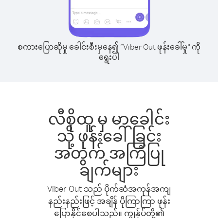
စကားပြောဆိုမှု ခေါင်းစီးမှနေ၍ “Viber Out ဖုန်းခေါ်မှု” ကို
ရွေးပါ
လီစိုထူ မှ မာခေါင်း
သို့ ဖုန်းခေါ်ခြင်း
အတွက် အကြံပြု
ချက်များ
Viber Out သည် ပိုက်ဆံအကုန်အကျ
နည်းနည်းဖြင့် အချိန် ပိုကြာကြာ ဖုန်း
ပြောနိုင်စေပါသည်။ ကျွန်ုပ်တို့၏