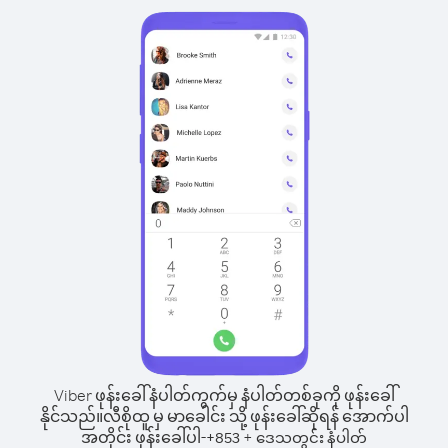
Viber ဖုန်းခေါ်နံပါတ်ကွက်မှ နံပါတ်တစ်ခုကို ဖုန်းခေါ်
နိုင်သည်။
လီစိုထူ မှ မာခေါင်း သို့ ဖုန်းခေါ်ဆိုရန် အောက်ပါ
အတိုင်း ဖုန်းခေါ်ပါ-
+
+
853
ဒေသတွင်း နံပါတ်