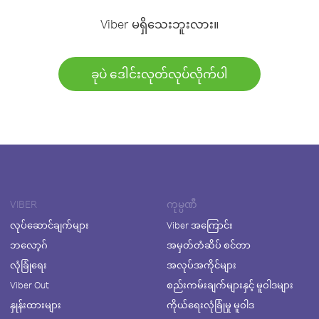
Viber မရှိသေးဘူးလား။
ခုပဲ ဒေါင်းလုတ်လုပ်လိုက်ပါ
VIBER
ကုမ္ပဏီ
လုပ်ဆောင်ချက်များ
Viber အကြောင်း
ဘလော့ဂ်
အမှတ်တံဆိပ် စင်တာ
လုံခြုံရေး
အလုပ်အကိုင်များ
Viber Out
စည်းကမ်းချက်များနှင့် မူဝါဒများ
နှုန်းထားများ
ကိုယ်ရေးလုံခြုံမှု မူဝါဒ