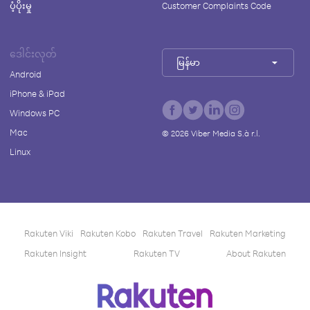
ပံ့ပိုးမှု
Customer Complaints Code
ဒေါင်းလုတ်
မြန်မာ
Android
iPhone & iPad
Windows PC
Mac
©
2026
Viber Media S.à r.l.
Linux
Rakuten Viki
Rakuten Kobo
Rakuten Travel
Rakuten Marketing
Rakuten Insight
Rakuten TV
About Rakuten