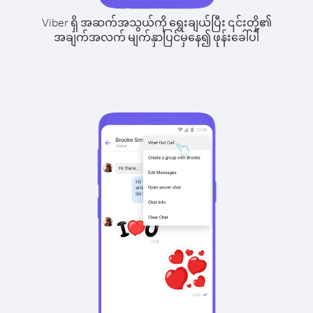
Viber ရှိ အဆက်အသွယ်ကို ရွေးချယ်ပြီး ၎င်းတို့၏
အချက်အလက် မျက်နှာပြင်မှနေ၍ ဖုန်းခေါ်ပါ