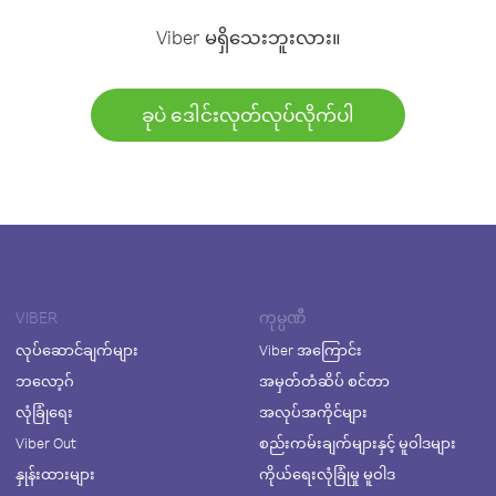
Viber မရှိသေးဘူးလား။
ခုပဲ ဒေါင်းလုတ်လုပ်လိုက်ပါ
VIBER
ကုမ္ပဏီ
လုပ်ဆောင်ချက်များ
Viber အကြောင်း
ဘလော့ဂ်
အမှတ်တံဆိပ် စင်တာ
လုံခြုံရေး
အလုပ်အကိုင်များ
Viber Out
စည်းကမ်းချက်များနှင့် မူဝါဒများ
နှုန်းထားများ
ကိုယ်ရေးလုံခြုံမှု မူဝါဒ