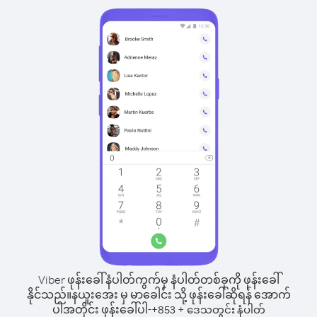
Viber ဖုန်းခေါ်နံပါတ်ကွက်မှ နံပါတ်တစ်ခုကို ဖုန်းခေါ်
နိုင်သည်။
နယူးအေး မှ မာခေါင်း သို့ ဖုန်းခေါ်ဆိုရန် အောက်
ပါအတိုင်း ဖုန်းခေါ်ပါ-
+
+
853
ဒေသတွင်း နံပါတ်