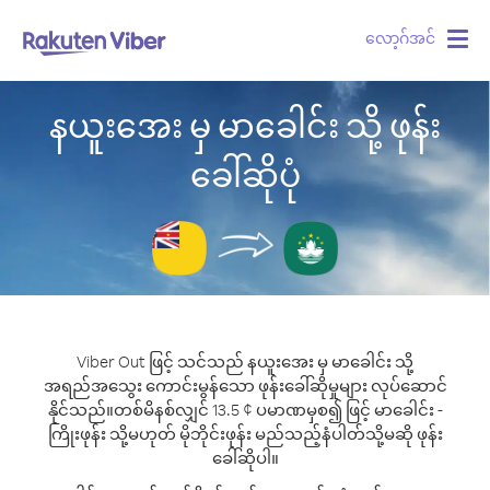
လော့ဂ်အင်
Togg
navig
နယူးအေး မှ မာခေါင်း သို့ ဖုန်း
ခေါ်ဆိုပုံ
Viber Out ဖြင့် သင်သည် နယူးအေး မှ မာခေါင်း သို့
အရည်အသွေး ကောင်းမွန်သော ဖုန်းခေါ်ဆိုမှုများ လုပ်ဆောင်
နိုင်သည်။
တစ်မိနစ်လျှင် 13.5 ¢ ပမာဏမှစ၍ ဖြင့် မာခေါင်း -
ကြိုးဖုန်း သို့မဟုတ် မိုဘိုင်းဖုန်း မည်သည့်နံပါတ်သို့မဆို ဖုန်း
ခေါ်ဆိုပါ။