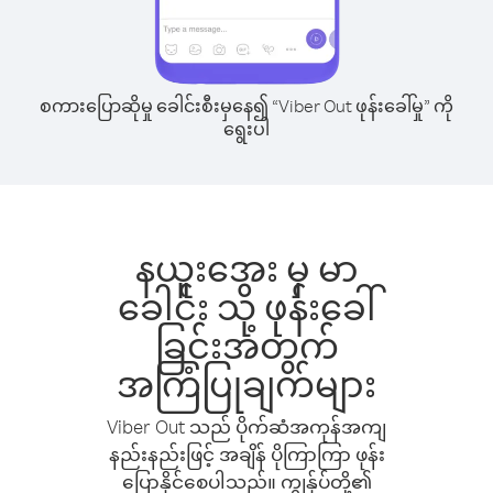
စကားပြောဆိုမှု ခေါင်းစီးမှနေ၍ “Viber Out ဖုန်းခေါ်မှု” ကို
ရွေးပါ
နယူးအေး မှ မာ
ခေါင်း သို့ ဖုန်းခေါ်
ခြင်းအတွက်
အကြံပြုချက်များ
Viber Out သည် ပိုက်ဆံအကုန်အကျ
နည်းနည်းဖြင့် အချိန် ပိုကြာကြာ ဖုန်း
ပြောနိုင်စေပါသည်။ ကျွန်ုပ်တို့၏