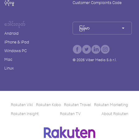
ပံ့ပိုးမှု
Customer Complaints Code
ဒေါင်းလုတ်
မြန်မာ
Android
iPhone & iPad
Windows PC
Mac
©
2026
Viber Media S.à r.l.
Linux
Rakuten Viki
Rakuten Kobo
Rakuten Travel
Rakuten Marketing
Rakuten Insight
Rakuten TV
About Rakuten