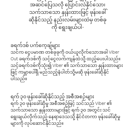
အဆင်ပြေသလို ပြောင်းလဲနိုင်သော၊
သက်သာသော နှုန်းထားဖြင့် ဖုန်းခေါ်
ဆိုနိုင်သည့် နည်းလမ်းများထဲမှ တစ်ခု
ကို ရွေးချယ်ပါ-
ခရက်ဒစ် ပက်ကေ့ချ်များ
သင်က ငွေပမာဏ တစ်ခုခုကို ဝယ်ယူလိုက်သောအခါ Viber
Out ခရက်ဒစ်ကို သင့်ငွေလက်ကျန်ထဲသို့ ထည့်ပေးပါသည်။
သင့်ခရက်ဒစ်ကိုသုံး၍ Viber ၏ သက်သာသော နှုန်းထားများ
ဖြင့် ကမ္ဘာပေါ်ရှိ မည်သည့်နံပါတ်သို့မဆို ဖုန်းခေါ်ဆိုနိုင်
ပါသည်။
ရက် ၃၀ ဖုန်းခေါ်ဆိုနိုင်သည့် အစီအစဉ်များ
ရက် ၃၀ ဖုန်းခေါ်ဆိုမှု အစီအစဉ်ဖြင့် သင်သည် Viber ၏
သက်သာသော နှုန်းထားများဖြင့် ရက် ၃၀ အတွင်း သင်
ရွေးချယ်လိုက်သည့် နေရာဒေသသို့ နိုင်ငံတကာ ဖုန်းခေါ်ဆိုမှု
များကို လုပ်ဆောင်နိုင်သည်။