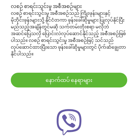
လစဉ် စာရင်းသွင်းမှု အစီအစဉ်များ
လစဉ် စာရင်းသွင်းမှု အစီအစဉ်သည် ကြိုးဖုန်းများနှင့်
မိုဘိုင်းဖုန်းများသို့ နိုင်ငံတကာ ဖုန်းခေါ်ဆိုမှုများ ပြုလုပ်နိုင်ပြီး
မည်သည့်အချိန်တွင်မဆို သက်တမ်းတိုးစရာ မလိုဘဲ
အဆင်ပြေသလို ပြောင်းလဲလုပ်ဆောင်နိုင်သည့် အစီအစဉ်ဖြစ်
ပါသည်။ လစဉ် စာရင်းသွင်းမှု အစီအစဉ်ဖြင့် သင်သည်
လုပ်ဆောင်ထားပြီးသော ဖုန်းခေါ်ဆိုမှုများတွင် ပိုက်ဆံချွေတာ
နိုင်ပါသည်။
နောက်ထပ် နေရာများ