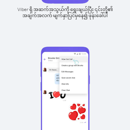
Viber ရှိ အဆက်အသွယ်ကို ရွေးချယ်ပြီး ၎င်းတို့၏
အချက်အလက် မျက်နှာပြင်မှနေ၍ ဖုန်းခေါ်ပါ