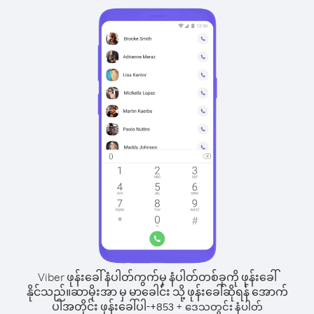
Viber ဖုန်းခေါ်နံပါတ်ကွက်မှ နံပါတ်တစ်ခုကို ဖုန်းခေါ်
နိုင်သည်။
ဆာမိုးအာ မှ မာခေါင်း သို့ ဖုန်းခေါ်ဆိုရန် အောက်
ပါအတိုင်း ဖုန်းခေါ်ပါ-
+
+
853
ဒေသတွင်း နံပါတ်