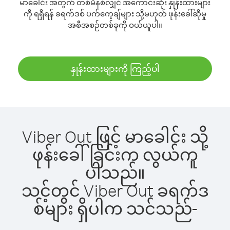
မာခေါင်း အတွက် တစ်မိနစ်လျှင် အကောင်းဆုံး နှုန်းထားများ
ကို ရရှိရန် ခရက်ဒစ် ပက်ကေ့ချ်များ သို့မဟုတ် ဖုန်းခေါ်ဆိုမှု
အစီအစဉ်တစ်ခုကို ဝယ်ယူပါ။
နှုန်းထားများကို ကြည့်ပါ
Viber Out ဖြင့် မာခေါင်း သို့
ဖုန်းခေါ်ခြင်းက လွယ်ကူ
ပါသည်။
သင့်တွင် Viber Out ခရက်ဒ
စ်များ ရှိပါက သင်သည်-