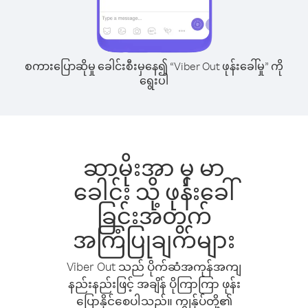
စကားပြောဆိုမှု ခေါင်းစီးမှနေ၍ “Viber Out ဖုန်းခေါ်မှု” ကို
ရွေးပါ
ဆာမိုးအာ မှ မာ
ခေါင်း သို့ ဖုန်းခေါ်
ခြင်းအတွက်
အကြံပြုချက်များ
Viber Out သည် ပိုက်ဆံအကုန်အကျ
နည်းနည်းဖြင့် အချိန် ပိုကြာကြာ ဖုန်း
ပြောနိုင်စေပါသည်။ ကျွန်ုပ်တို့၏