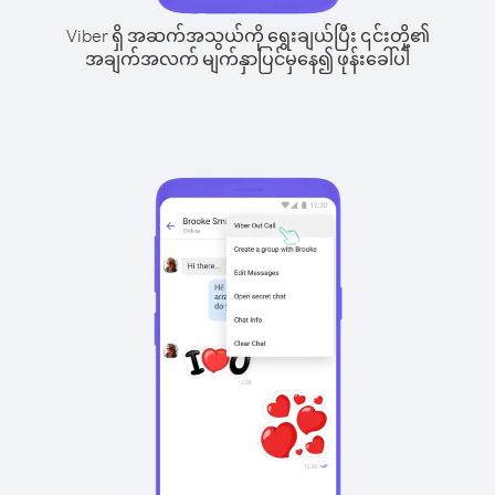
Viber ရှိ အဆက်အသွယ်ကို ရွေးချယ်ပြီး ၎င်းတို့၏
အချက်အလက် မျက်နှာပြင်မှနေ၍ ဖုန်းခေါ်ပါ