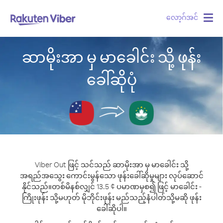
လော့ဂ်အင်
Togg
navig
ဆာမိုးအာ မှ မာခေါင်း သို့ ဖုန်း
ခေါ်ဆိုပုံ
Viber Out ဖြင့် သင်သည် ဆာမိုးအာ မှ မာခေါင်း သို့
အရည်အသွေး ကောင်းမွန်သော ဖုန်းခေါ်ဆိုမှုများ လုပ်ဆောင်
နိုင်သည်။
တစ်မိနစ်လျှင် 13.5 ¢ ပမာဏမှစ၍ ဖြင့် မာခေါင်း -
ကြိုးဖုန်း သို့မဟုတ် မိုဘိုင်းဖုန်း မည်သည့်နံပါတ်သို့မဆို ဖုန်း
ခေါ်ဆိုပါ။