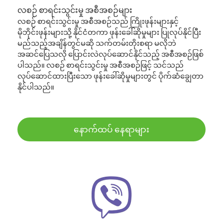
လစဉ် စာရင်းသွင်းမှု အစီအစဉ်များ
လစဉ် စာရင်းသွင်းမှု အစီအစဉ်သည် ကြိုးဖုန်းများနှင့်
မိုဘိုင်းဖုန်းများသို့ နိုင်ငံတကာ ဖုန်းခေါ်ဆိုမှုများ ပြုလုပ်နိုင်ပြီး
မည်သည့်အချိန်တွင်မဆို သက်တမ်းတိုးစရာ မလိုဘဲ
အဆင်ပြေသလို ပြောင်းလဲလုပ်ဆောင်နိုင်သည့် အစီအစဉ်ဖြစ်
ပါသည်။ လစဉ် စာရင်းသွင်းမှု အစီအစဉ်ဖြင့် သင်သည်
လုပ်ဆောင်ထားပြီးသော ဖုန်းခေါ်ဆိုမှုများတွင် ပိုက်ဆံချွေတာ
နိုင်ပါသည်။
နောက်ထပ် နေရာများ