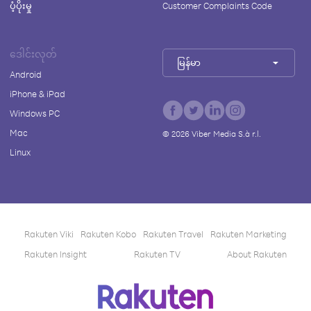
ပံ့ပိုးမှု
Customer Complaints Code
ဒေါင်းလုတ်
မြန်မာ
Android
iPhone & iPad
Windows PC
Mac
©
2026
Viber Media S.à r.l.
Linux
Rakuten Viki
Rakuten Kobo
Rakuten Travel
Rakuten Marketing
Rakuten Insight
Rakuten TV
About Rakuten