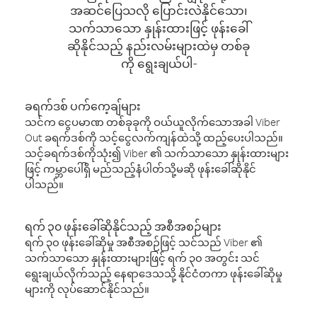
အဆင်ပြေသလို ပြောင်းလဲနိုင်သော၊
သက်သာသော နှုန်းထားဖြင့် ဖုန်းခေါ်
ဆိုနိုင်သည့် နည်းလမ်းများထဲမှ တစ်ခု
ကို ရွေးချယ်ပါ-
ခရက်ဒစ် ပက်ကေ့ချ်များ
သင်က ငွေပမာဏ တစ်ခုခုကို ဝယ်ယူလိုက်သောအခါ Viber
Out ခရက်ဒစ်ကို သင့်ငွေလက်ကျန်ထဲသို့ ထည့်ပေးပါသည်။
သင့်ခရက်ဒစ်ကိုသုံး၍ Viber ၏ သက်သာသော နှုန်းထားများ
ဖြင့် ကမ္ဘာပေါ်ရှိ မည်သည့်နံပါတ်သို့မဆို ဖုန်းခေါ်ဆိုနိုင်
ပါသည်။
ရက် ၃၀ ဖုန်းခေါ်ဆိုနိုင်သည့် အစီအစဉ်များ
ရက် ၃၀ ဖုန်းခေါ်ဆိုမှု အစီအစဉ်ဖြင့် သင်သည် Viber ၏
သက်သာသော နှုန်းထားများဖြင့် ရက် ၃၀ အတွင်း သင်
ရွေးချယ်လိုက်သည့် နေရာဒေသသို့ နိုင်ငံတကာ ဖုန်းခေါ်ဆိုမှု
များကို လုပ်ဆောင်နိုင်သည်။