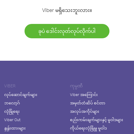
Viber မရှိသေးဘူးလား။
ခုပဲ ဒေါင်းလုတ်လုပ်လိုက်ပါ
VIBER
ကုမ္ပဏီ
လုပ်ဆောင်ချက်များ
Viber အကြောင်း
ဘလော့ဂ်
အမှတ်တံဆိပ် စင်တာ
လုံခြုံရေး
အလုပ်အကိုင်များ
Viber Out
စည်းကမ်းချက်များနှင့် မူဝါဒများ
နှုန်းထားများ
ကိုယ်ရေးလုံခြုံမှု မူဝါဒ