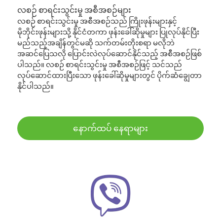
လစဉ် စာရင်းသွင်းမှု အစီအစဉ်များ
လစဉ် စာရင်းသွင်းမှု အစီအစဉ်သည် ကြိုးဖုန်းများနှင့်
မိုဘိုင်းဖုန်းများသို့ နိုင်ငံတကာ ဖုန်းခေါ်ဆိုမှုများ ပြုလုပ်နိုင်ပြီး
မည်သည့်အချိန်တွင်မဆို သက်တမ်းတိုးစရာ မလိုဘဲ
အဆင်ပြေသလို ပြောင်းလဲလုပ်ဆောင်နိုင်သည့် အစီအစဉ်ဖြစ်
ပါသည်။ လစဉ် စာရင်းသွင်းမှု အစီအစဉ်ဖြင့် သင်သည်
လုပ်ဆောင်ထားပြီးသော ဖုန်းခေါ်ဆိုမှုများတွင် ပိုက်ဆံချွေတာ
နိုင်ပါသည်။
နောက်ထပ် နေရာများ