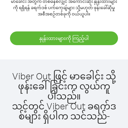
မာခေါင်း အတွက် တစ်မိနစ်လျှင် အကောင်းဆုံး နှုန်းထားများ
ကို ရရှိရန် ခရက်ဒစ် ပက်ကေ့ချ်များ သို့မဟုတ် ဖုန်းခေါ်ဆိုမှု
အစီအစဉ်တစ်ခုကို ဝယ်ယူပါ။
နှုန်းထားများကို ကြည့်ပါ
Viber Out ဖြင့် မာခေါင်း သို့
ဖုန်းခေါ်ခြင်းက လွယ်ကူ
ပါသည်။
သင့်တွင် Viber Out ခရက်ဒ
စ်များ ရှိပါက သင်သည်-