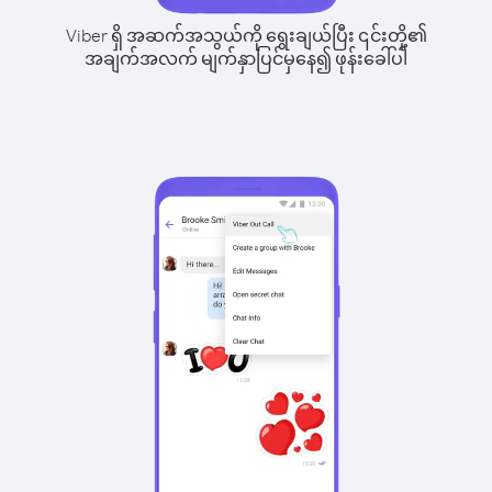
Viber ရှိ အဆက်အသွယ်ကို ရွေးချယ်ပြီး ၎င်းတို့၏
အချက်အလက် မျက်နှာပြင်မှနေ၍ ဖုန်းခေါ်ပါ