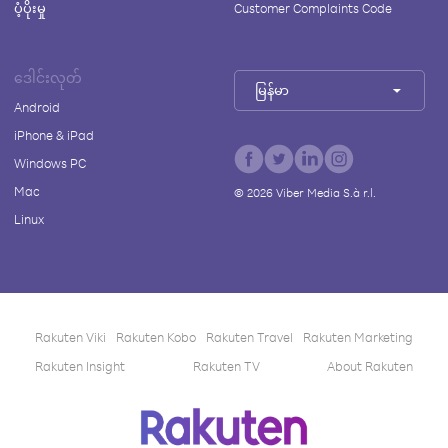
ပံ့ပိုးမှု
Customer Complaints Code
ဒေါင်းလုတ်
မြန်မာ
Android
iPhone & iPad
Windows PC
Mac
©
2026
Viber Media S.à r.l.
Linux
Rakuten Viki
Rakuten Kobo
Rakuten Travel
Rakuten Marketing
Rakuten Insight
Rakuten TV
About Rakuten