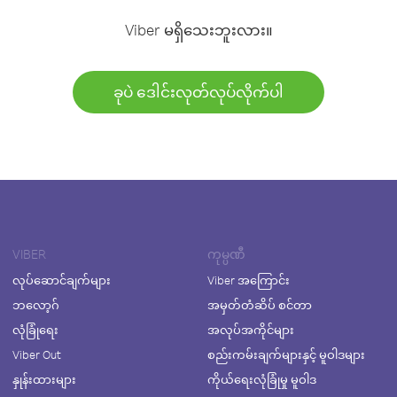
Viber မရှိသေးဘူးလား။
ခုပဲ ဒေါင်းလုတ်လုပ်လိုက်ပါ
VIBER
ကုမ္ပဏီ
လုပ်ဆောင်ချက်များ
Viber အကြောင်း
ဘလော့ဂ်
အမှတ်တံဆိပ် စင်တာ
လုံခြုံရေး
အလုပ်အကိုင်များ
Viber Out
စည်းကမ်းချက်များနှင့် မူဝါဒများ
နှုန်းထားများ
ကိုယ်ရေးလုံခြုံမှု မူဝါဒ