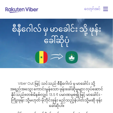
လော့ဂ်အင်
Togg
navig
စီနီဂေါလ် မှ မာခေါင်း သို့ ဖုန်း
ခေါ်ဆိုပုံ
Viber Out ဖြင့် သင်သည် စီနီဂေါလ် မှ မာခေါင်း သို့
အရည်အသွေး ကောင်းမွန်သော ဖုန်းခေါ်ဆိုမှုများ လုပ်ဆောင်
နိုင်သည်။
တစ်မိနစ်လျှင် 13.5 ¢ ပမာဏမှစ၍ ဖြင့် မာခေါင်း -
ကြိုးဖုန်း သို့မဟုတ် မိုဘိုင်းဖုန်း မည်သည့်နံပါတ်သို့မဆို ဖုန်း
ခေါ်ဆိုပါ။