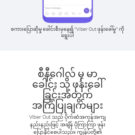
စကားပြောဆိုမှု ခေါင်းစီးမှနေ၍ “Viber Out ဖုန်းခေါ်မှု” ကို
ရွေးပါ
စီနီဂေါလ် မှ မာ
ခေါင်း သို့ ဖုန်းခေါ်
ခြင်းအတွက်
အကြံပြုချက်များ
Viber Out သည် ပိုက်ဆံအကုန်အကျ
နည်းနည်းဖြင့် အချိန် ပိုကြာကြာ ဖုန်း
ပြောနိုင်စေပါသည်။ ကျွန်ုပ်တို့၏