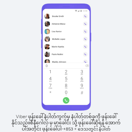
Viber ဖုန်းခေါ်နံပါတ်ကွက်မှ နံပါတ်တစ်ခုကို ဖုန်းခေါ်
နိုင်သည်။
စီနီဂေါလ် မှ မာခေါင်း သို့ ဖုန်းခေါ်ဆိုရန် အောက်
ပါအတိုင်း ဖုန်းခေါ်ပါ-
+
+
853
ဒေသတွင်း နံပါတ်