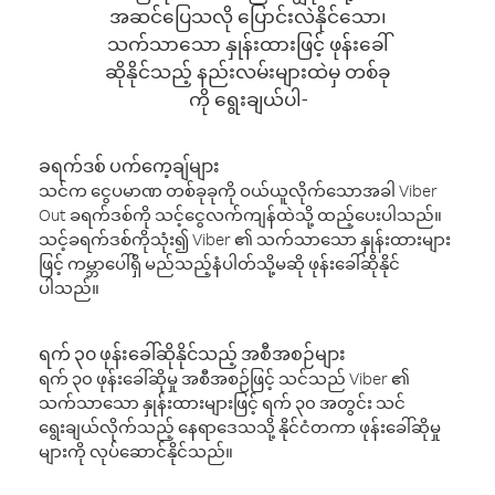
အဆင်ပြေသလို ပြောင်းလဲနိုင်သော၊
သက်သာသော နှုန်းထားဖြင့် ဖုန်းခေါ်
ဆိုနိုင်သည့် နည်းလမ်းများထဲမှ တစ်ခု
ကို ရွေးချယ်ပါ-
ခရက်ဒစ် ပက်ကေ့ချ်များ
သင်က ငွေပမာဏ တစ်ခုခုကို ဝယ်ယူလိုက်သောအခါ Viber
Out ခရက်ဒစ်ကို သင့်ငွေလက်ကျန်ထဲသို့ ထည့်ပေးပါသည်။
သင့်ခရက်ဒစ်ကိုသုံး၍ Viber ၏ သက်သာသော နှုန်းထားများ
ဖြင့် ကမ္ဘာပေါ်ရှိ မည်သည့်နံပါတ်သို့မဆို ဖုန်းခေါ်ဆိုနိုင်
ပါသည်။
ရက် ၃၀ ဖုန်းခေါ်ဆိုနိုင်သည့် အစီအစဉ်များ
ရက် ၃၀ ဖုန်းခေါ်ဆိုမှု အစီအစဉ်ဖြင့် သင်သည် Viber ၏
သက်သာသော နှုန်းထားများဖြင့် ရက် ၃၀ အတွင်း သင်
ရွေးချယ်လိုက်သည့် နေရာဒေသသို့ နိုင်ငံတကာ ဖုန်းခေါ်ဆိုမှု
များကို လုပ်ဆောင်နိုင်သည်။