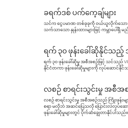
ခရက်ဒစ် ပက်ကေ့ချ်များ
သင်က ငွေပမာဏ တစ်ခုခုကို ဝယ်ယူလိုက်သောအခ
သက်သာသော နှုန်းထားများဖြင့် ကမ္ဘာပေါ်ရှိ မည်သ
ရက် ၃၀ ဖုန်းခေါ်ဆိုနိုင်သည့
ရက် ၃၀ ဖုန်းခေါ်ဆိုမှု အစီအစဉ်ဖြင့် သင်သည
နိုင်ငံတကာ ဖုန်းခေါ်ဆိုမှုများကို လုပ်ဆောင်နိုင
လစဉ် စာရင်းသွင်းမှု အစီအစ
လစဉ် စာရင်းသွင်းမှု အစီအစဉ်သည် ကြိုးဖုန်းများနှင
စရာ မလိုဘဲ အဆင်ပြေသလို ပြောင်းလဲလုပ်ဆောင
ဖုန်းခေါ်ဆိုမှုများတွင် ပိုက်ဆံချွေတာနိုင်ပါသည်။