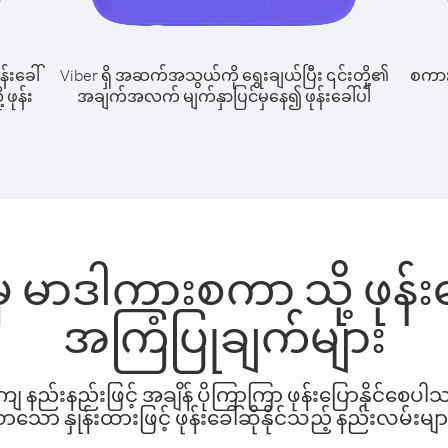
န်းခေါ်
Viber ရှိ အဆက်အသွယ်ကို ရွေးချယ်ပြီး ၎င်းတို့၏
စကားပ
ဖုန်း
အချက်အလက် မျက်နှာပြင်မှနေ၍ ဖုန်းခေါ်ပါ
 မာဒါကားစကာ သို့ ဖုန်
အကြံပြုချက်များ
နည်းနည်းဖြင့် အချိန် ပိုကြာကြာ ဖုန်းပြောနိုင်စေပ
ော နှုန်းထားဖြင့် ဖုန်းခေါ်ဆိုနိုင်သည့် နည်းလမ်းမျာ