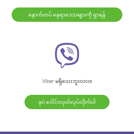
နောက်ထပ် နေရာဒေသများကို ရှာရန်
Viber မရှိသေးဘူးလား။
ခုပဲ ဒေါင်းလုတ်လုပ်လိုက်ပါ