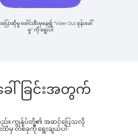
ြောဆိုမှု ခေါင်းစီးမှနေ၍ “Viber Out ဖုန်းခေါ်
မှု” ကို ရွေးပါ
းခေါ်ခြင်းအတွက်
ါသည်။ ကျွန်ုပ်တို့၏ အဆင်ပြေသလို
းထဲမှ တစ်ခုကို ရွေးချယ်ပါ-