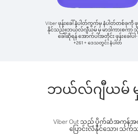
Viber ဖုန်းခေါ်နံပါတ်ကွက်မှ နံပါတ်တစ်ခုကို ဖု
နိုင်သည်။
ဘယ်လ်ဂျီယမ် မှ မာဒါကားစကာ သို့ 
ခေါ်ဆိုရန် အောက်ပါအတိုင်း ဖုန်းခေါ်ပါ-
+
+
261
ဒေသတွင်း နံပါတ်
ဘယ်လ်ဂျီယမ် မှ
Viber Out သည် ပိုက်ဆံအကုန်အကျ 
ပြောင်းလဲနိုင်သော၊ သက်သာသ