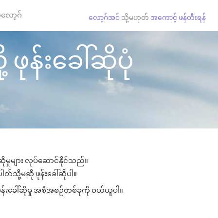
လော့ဂ်
လော့ဂ်အင်
သို့မဟုတ်
အကောင့် ဖန်တီးရန်
န်းခေါ်ဆိုပုံ
မှုများ လုပ်ဆောင်နိုင်သည်။
်သို့မဆို ဖုန်းခေါ်ဆိုပါ။
န်းခေါ်ဆိုမှု အစီအစဉ်တစ်ခုကို ဝယ်ယူပါ။