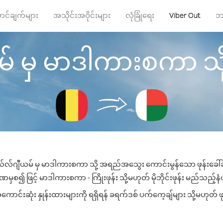
ာင်ချက်များ
အသိုင်းအဝိုင်းများ
လုံခြုံရေး
Viber Out
ဘ
မှ မာဒါကားစကာ သို့ ဖု
်လ်ဂျီယမ် မှ မာဒါကားစကာ သို့ အရည်အသွေး ကောင်းမွန်သော ဖုန်းခေါ်ဆို
မှစ၍ ဖြင့် မာဒါကားစကာ - ကြိုးဖုန်း သို့မဟုတ် မိုဘိုင်းဖုန်း မည်သည့်နံပါတ
းဆုံး နှုန်းထားများကို ရရှိရန် ခရက်ဒစ် ပက်ကေ့ချ်များ သို့မဟုတ် ဖု