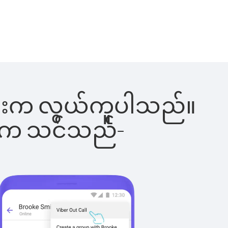
ခြင်းက လွယ်ကူပါသည်။
ိပါက သင်သည်-