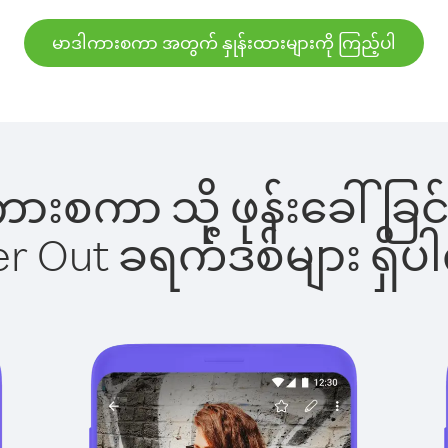
မာဒါကားစကာ အတွက် နှုန်းထားများကို ကြည့်ပါ
ဒါကားစကာ သို့ ဖုန်းခေါ်
ber Out ခရက်ဒစ်များ ရှ