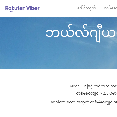
ဒေါင်းလုတ်
လုပ်ဆေ
ဘယ်လ်ဂျီယမ် 
Viber Out ဖြင့် သင်သည် ဘယ
တစ်မိနစ်လျှင် $1.20 ပမာဏ
မာဒါကားစကာ အတွက် တစ်မိနစ်လျှင် အကောင်