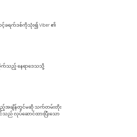
့်ခရက်ဒစ်ကိုသုံး၍ Viber ၏
လိုက်သည့် နေရာဒေသသို့
 မည်သည့်အချိန်တွင်မဆို သက်တမ်းတိုး
 သင်သည် လုပ်ဆောင်ထားပြီးသော