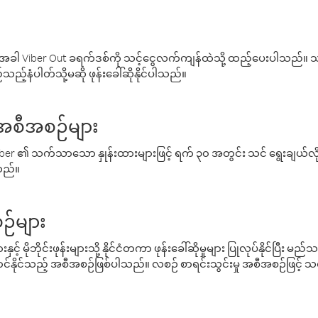
ါ Viber Out ခရက်ဒစ်ကို သင့်ငွေလက်ကျန်ထဲသို့ ထည့်ပေးပါသည်။ သင
ည့်နံပါတ်သို့မဆို ဖုန်းခေါ်ဆိုနိုင်ပါသည်။
် အစီအစဉ်များ
် Viber ၏ သက်သာသော နှုန်းထားများဖြင့် ရက် ၃၀ အတွင်း သင် ရွေးချယ်
်သည်။
ဉ်များ
့် မိုဘိုင်းဖုန်းများသို့ နိုင်ငံတကာ ဖုန်းခေါ်ဆိုမှုများ ပြုလုပ်နိုင်ပြီး
်နိုင်သည့် အစီအစဉ်ဖြစ်ပါသည်။ လစဉ် စာရင်းသွင်းမှု အစီအစဉ်ဖြင့်