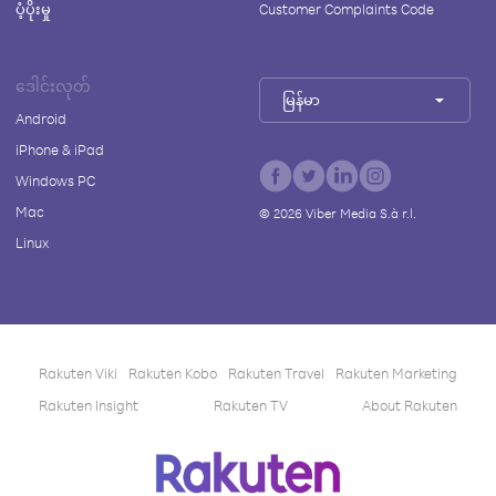
ပံ့ပိုးမှု
Customer Complaints Code
ဒေါင်းလုတ်
မြန်မာ
Android
iPhone & iPad
Windows PC
Mac
©
2026
Viber Media S.à r.l.
Linux
Rakuten Viki
Rakuten Kobo
Rakuten Travel
Rakuten Marketing
Rakuten Insight
Rakuten TV
About Rakuten