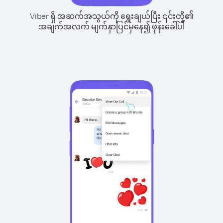
Viber ရှိ အဆက်အသွယ်ကို ရွေးချယ်ပြီး ၎င်းတို့၏
အချက်အလက် မျက်နှာပြင်မှနေ၍ ဖုန်းခေါ်ပါ