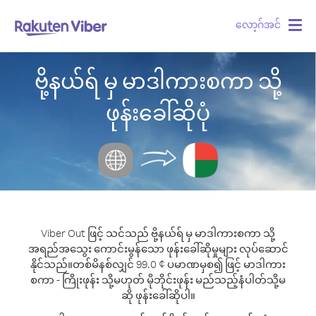
လော့ဂ်အင်
Togg
navig
ဗို့နယ်ရ် မှ မာဒါကားစကာ သို့
ဖုန်းခေါ်ဆိုပုံ
Viber Out ဖြင့် သင်သည် ဗို့နယ်ရ် မှ မာဒါကားစကာ သို့
အရည်အသွေး ကောင်းမွန်သော ဖုန်းခေါ်ဆိုမှုများ လုပ်ဆောင်
နိုင်သည်။
တစ်မိနစ်လျှင် 99.0 ¢ ပမာဏမှစ၍ ဖြင့် မာဒါကား
စကာ - ကြိုးဖုန်း သို့မဟုတ် မိုဘိုင်းဖုန်း မည်သည့်နံပါတ်သို့မ
ဆို ဖုန်းခေါ်ဆိုပါ။