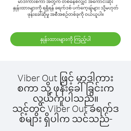
မာဒါကားစကာ အတွက် တစ်မိနစ်လျှင် အကောင်းဆုံး
နှုန်းထားများကို ရရှိရန် ခရက်ဒစ် ပက်ကေ့ချ်များ သို့မဟုတ်
ဖုန်းခေါ်ဆိုမှု အစီအစဉ်တစ်ခုကို ဝယ်ယူပါ။
နှုန်းထားများကို ကြည့်ပါ
Viber Out ဖြင့် မာဒါကား
စကာ သို့ ဖုန်းခေါ်ခြင်းက
လွယ်ကူပါသည်။
သင့်တွင် Viber Out ခရက်ဒ
စ်များ ရှိပါက သင်သည်-