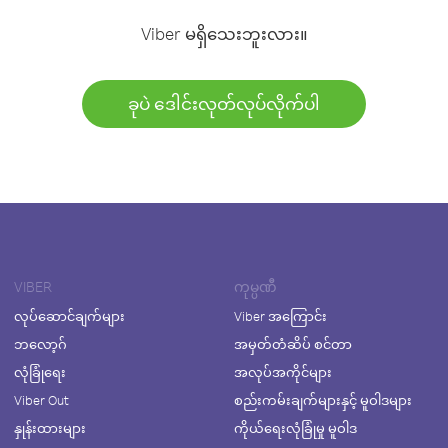
Viber မရှိသေးဘူးလား။
ခုပဲ ဒေါင်းလုတ်လုပ်လိုက်ပါ
VIBER
ကုမ္ပဏီ
လုပ်ဆောင်ချက်များ
Viber အကြောင်း
ဘလော့ဂ်
အမှတ်တံဆိပ် စင်တာ
လုံခြုံရေး
အလုပ်အကိုင်များ
Viber Out
စည်းကမ်းချက်များနှင့် မူဝါဒများ
နှုန်းထားများ
ကိုယ်ရေးလုံခြုံမှု မူဝါဒ