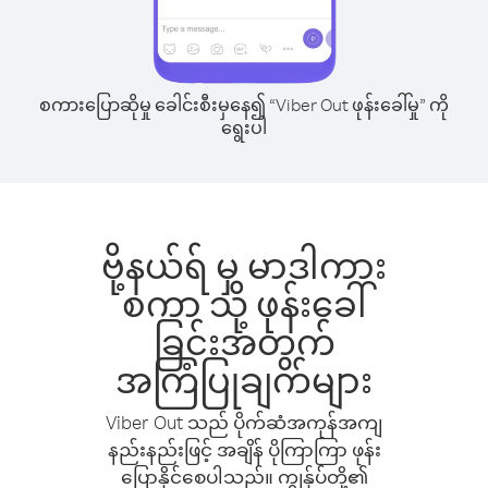
စကားပြောဆိုမှု ခေါင်းစီးမှနေ၍ “Viber Out ဖုန်းခေါ်မှု” ကို
ရွေးပါ
ဗို့နယ်ရ် မှ မာဒါကား
စကာ သို့ ဖုန်းခေါ်
ခြင်းအတွက်
အကြံပြုချက်များ
Viber Out သည် ပိုက်ဆံအကုန်အကျ
နည်းနည်းဖြင့် အချိန် ပိုကြာကြာ ဖုန်း
ပြောနိုင်စေပါသည်။ ကျွန်ုပ်တို့၏