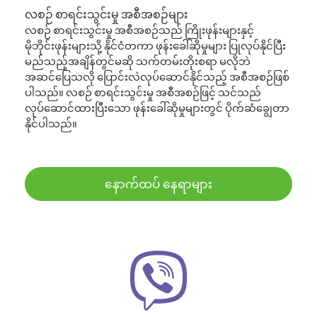
လစဉ် စာရင်းသွင်းမှု အစီအစဉ်များ
လစဉ် စာရင်းသွင်းမှု အစီအစဉ်သည် ကြိုးဖုန်းများနှင့်
မိုဘိုင်းဖုန်းများသို့ နိုင်ငံတကာ ဖုန်းခေါ်ဆိုမှုများ ပြုလုပ်နိုင်ပြီး
မည်သည့်အချိန်တွင်မဆို သက်တမ်းတိုးစရာ မလိုဘဲ
အဆင်ပြေသလို ပြောင်းလဲလုပ်ဆောင်နိုင်သည့် အစီအစဉ်ဖြစ်
ပါသည်။ လစဉ် စာရင်းသွင်းမှု အစီအစဉ်ဖြင့် သင်သည်
လုပ်ဆောင်ထားပြီးသော ဖုန်းခေါ်ဆိုမှုများတွင် ပိုက်ဆံချွေတာ
နိုင်ပါသည်။
နောက်ထပ် နေရာများ