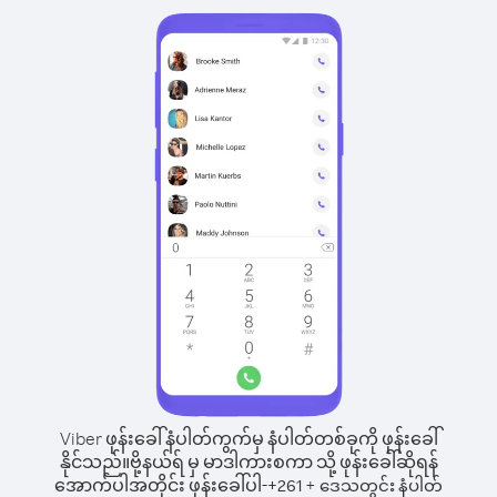
Viber ဖုန်းခေါ်နံပါတ်ကွက်မှ နံပါတ်တစ်ခုကို ဖုန်းခေါ်
နိုင်သည်။
ဗို့နယ်ရ် မှ မာဒါကားစကာ သို့ ဖုန်းခေါ်ဆိုရန်
အောက်ပါအတိုင်း ဖုန်းခေါ်ပါ-
+
+
261
ဒေသတွင်း နံပါတ်