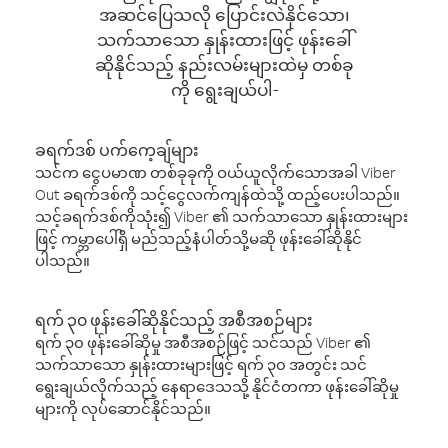
အဆင်ပြေသလို ပြောင်းလဲနိုင်သော၊
သက်သာသော နှုန်းထားဖြင့် ဖုန်းခေါ်
ဆိုနိုင်သည့် နည်းလမ်းများထဲမှ တစ်ခု
ကို ရွေးချယ်ပါ-
ခရက်ဒစ် ပက်ကေ့ချ်များ
သင်က ငွေပမာဏ တစ်ခုခုကို ဝယ်ယူလိုက်သောအခါ Viber
Out ခရက်ဒစ်ကို သင့်ငွေလက်ကျန်ထဲသို့ ထည့်ပေးပါသည်။
သင့်ခရက်ဒစ်ကိုသုံး၍ Viber ၏ သက်သာသော နှုန်းထားများ
ဖြင့် ကမ္ဘာပေါ်ရှိ မည်သည့်နံပါတ်သို့မဆို ဖုန်းခေါ်ဆိုနိုင်
ပါသည်။
ရက် ၃၀ ဖုန်းခေါ်ဆိုနိုင်သည့် အစီအစဉ်များ
ရက် ၃၀ ဖုန်းခေါ်ဆိုမှု အစီအစဉ်ဖြင့် သင်သည် Viber ၏
သက်သာသော နှုန်းထားများဖြင့် ရက် ၃၀ အတွင်း သင်
ရွေးချယ်လိုက်သည့် နေရာဒေသသို့ နိုင်ငံတကာ ဖုန်းခေါ်ဆိုမှု
များကို လုပ်ဆောင်နိုင်သည်။