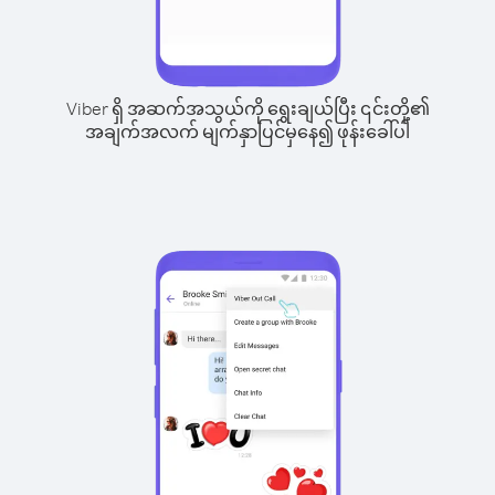
Viber ရှိ အဆက်အသွယ်ကို ရွေးချယ်ပြီး ၎င်းတို့၏
အချက်အလက် မျက်နှာပြင်မှနေ၍ ဖုန်းခေါ်ပါ