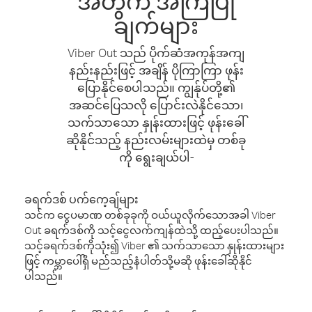
အတွက် အကြံပြု
ချက်များ
Viber Out သည် ပိုက်ဆံအကုန်အကျ
နည်းနည်းဖြင့် အချိန် ပိုကြာကြာ ဖုန်း
ပြောနိုင်စေပါသည်။ ကျွန်ုပ်တို့၏
အဆင်ပြေသလို ပြောင်းလဲနိုင်သော၊
သက်သာသော နှုန်းထားဖြင့် ဖုန်းခေါ်
ဆိုနိုင်သည့် နည်းလမ်းများထဲမှ တစ်ခု
ကို ရွေးချယ်ပါ-
ခရက်ဒစ် ပက်ကေ့ချ်များ
သင်က ငွေပမာဏ တစ်ခုခုကို ဝယ်ယူလိုက်သောအခါ Viber
Out ခရက်ဒစ်ကို သင့်ငွေလက်ကျန်ထဲသို့ ထည့်ပေးပါသည်။
သင့်ခရက်ဒစ်ကိုသုံး၍ Viber ၏ သက်သာသော နှုန်းထားများ
ဖြင့် ကမ္ဘာပေါ်ရှိ မည်သည့်နံပါတ်သို့မဆို ဖုန်းခေါ်ဆိုနိုင်
ပါသည်။