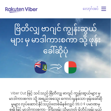
လော့ဂ်အင်
Togg
navig
ဗြိတိလျှ ဗာဂျင် ကျွန်းဆွယ်
များ မှ မာဒါကားစကာ သို့ ဖုန်း
ခေါ်ဆိုပုံ
Viber Out ဖြင့် သင်သည် ဗြိတိလျှ ဗာဂျင် ကျွန်းဆွယ်များ မှ
မာဒါကားစကာ သို့ အရည်အသွေး ကောင်းမွန်သော ဖုန်းခေါ်ဆို
မှုများ လုပ်ဆောင်နိုင်သည်။
တစ်မိနစ်လျှင် 99.0 ¢ ပမာဏမှ
စ၍ ဖြင့် မာဒါကားစကာ - ကြိုးဖုန်း သို့မဟုတ် မိုဘိုင်းဖုန်း မည်