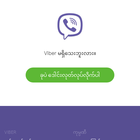
Viber မရှိသေးဘူးလား။
ခုပဲ ဒေါင်းလုတ်လုပ်လိုက်ပါ
VIBER
ကုမ္ပဏီ