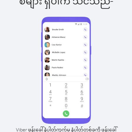
စ်များ ရှိပါက သင်သည်-
Viber ဖုန်းခေါ်နံပါတ်ကွက်မှ နံပါတ်တစ်ခုကို ဖုန်းခေါ်