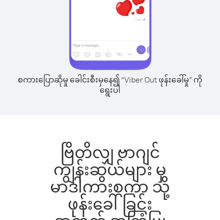
စကားပြောဆိုမှု ခေါင်းစီးမှနေ၍ “Viber Out ဖုန်းခေါ်မှု” ကို
ရွေးပါ
ဗြိတိလျှ ဗာဂျင်
ကျွန်းဆွယ်များ မှ
မာဒါကားစကာ သို့
ဖုန်းခေါ်ခြင်း