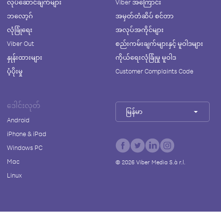
လုပ်ဆောင်ချက်များ
Viber အကြောင်း
ဘလော့ဂ်
အမှတ်တံဆိပ် စင်တာ
လုံခြုံရေး
အလုပ်အကိုင်များ
Viber Out
စည်းကမ်းချက်များနှင့် မူဝါဒများ
နှုန်းထားများ
ကိုယ်ရေးလုံခြုံမှု မူဝါဒ
ပံ့ပိုးမှု
Customer Complaints Code
ဒေါင်းလုတ်
မြန်မာ
Android
iPhone & iPad
Windows PC
Mac
©
2026
Viber Media S.à r.l.
Linux