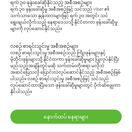
ရက် ၃၀ ဖုန်းခေါ်ဆိုနိုင်သည့် အစီအစဉ်များ
ရက် ၃၀ ဖုန်းခေါ်ဆိုမှု အစီအစဉ်ဖြင့် သင်သည် Viber ၏
သက်သာသော နှုန်းထားများဖြင့် ရက် ၃၀ အတွင်း သင်
ရွေးချယ်လိုက်သည့် နေရာဒေသသို့ နိုင်ငံတကာ ဖုန်းခေါ်ဆိုမှု
များကို လုပ်ဆောင်နိုင်သည်။
လစဉ် စာရင်းသွင်းမှု အစီအစဉ်များ
လစဉ် စာရင်းသွင်းမှု အစီအစဉ်သည် ကြိုးဖုန်းများနှင့်
မိုဘိုင်းဖုန်းများသို့ နိုင်ငံတကာ ဖုန်းခေါ်ဆိုမှုများ ပြုလုပ်နိုင်ပြီး
မည်သည့်အချိန်တွင်မဆို သက်တမ်းတိုးစရာ မလိုဘဲ
အဆင်ပြေသလို ပြောင်းလဲလုပ်ဆောင်နိုင်သည့် အစီအစဉ်ဖြစ်
ပါသည်။ လစဉ် စာရင်းသွင်းမှု အစီအစဉ်ဖြင့် သင်သည်
လုပ်ဆောင်ထားပြီးသော ဖုန်းခေါ်ဆိုမှုများတွင် ပိုက်ဆံချွေတာ
နိုင်ပါသည်။
နောက်ထပ် နေရာများ