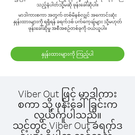
သည့်နံပါတ်သို့မဆို ဖုန်းခေါ်ဆိုပါ။
မာဒါကားစကာ အတွက် တစ်မိနစ်လျှင် အကောင်းဆုံး
နှုန်းထားများကို ရရှိရန် ခရက်ဒစ် ပက်ကေ့ချ်များ သို့မဟုတ်
ဖုန်းခေါ်ဆိုမှု အစီအစဉ်တစ်ခုကို ဝယ်ယူပါ။
နှုန်းထားများကို ကြည့်ပါ
Viber Out ဖြင့် မာဒါကား
စကာ သို့ ဖုန်းခေါ်ခြင်းက
လွယ်ကူပါသည်။
သင့်တွင် Viber Out ခရက်ဒ