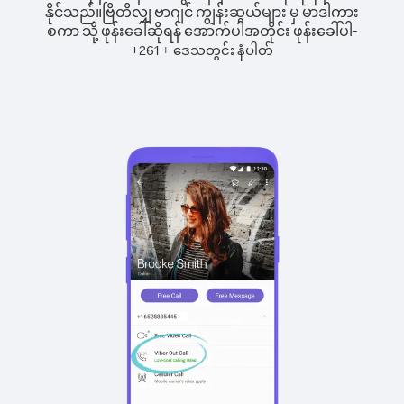
နိုင်သည်။
ဗြိတိလျှ ဗာဂျင် ကျွန်းဆွယ်များ မှ မာဒါကား
စကာ သို့ ဖုန်းခေါ်ဆိုရန် အောက်ပါအတိုင်း ဖုန်းခေါ်ပါ-
+
+
261
ဒေသတွင်း နံပါတ်