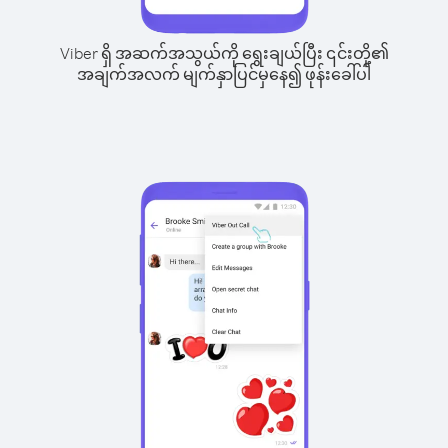
Viber ရှိ အဆက်အသွယ်ကို ရွေးချယ်ပြီး ၎င်းတို့၏
အချက်အလက် မျက်နှာပြင်မှနေ၍ ဖုန်းခေါ်ပါ