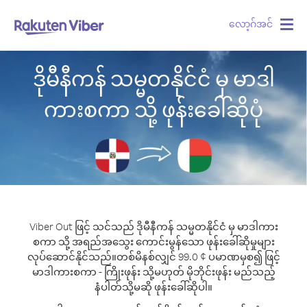
လော့ဂ်အင်
Togg
navig
ဒိုမီနီကန် သမ္မတနိုင်ငံ မှ မာဒါ
ကားစကာ သို့ ဖုန်းခေါ်ဆိုပုံ
Viber Out ဖြင့် သင်သည် ဒိုမီနီကန် သမ္မတနိုင်ငံ မှ မာဒါကား
စကာ သို့ အရည်အသွေး ကောင်းမွန်သော ဖုန်းခေါ်ဆိုမှုများ
လုပ်ဆောင်နိုင်သည်။
တစ်မိနစ်လျှင် 99.0 ¢ ပမာဏမှစ၍ ဖြင့်
မာဒါကားစကာ - ကြိုးဖုန်း သို့မဟုတ် မိုဘိုင်းဖုန်း မည်သည့်
နံပါတ်သို့မဆို ဖုန်းခေါ်ဆိုပါ။