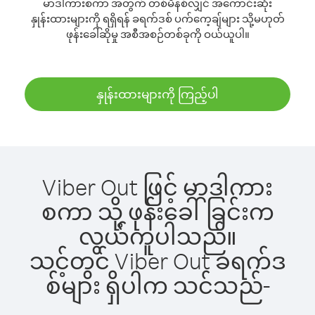
မာဒါကားစကာ အတွက် တစ်မိနစ်လျှင် အကောင်းဆုံး
နှုန်းထားများကို ရရှိရန် ခရက်ဒစ် ပက်ကေ့ချ်များ သို့မဟုတ်
ဖုန်းခေါ်ဆိုမှု အစီအစဉ်တစ်ခုကို ဝယ်ယူပါ။
နှုန်းထားများကို ကြည့်ပါ
Viber Out ဖြင့် မာဒါကား
စကာ သို့ ဖုန်းခေါ်ခြင်းက
လွယ်ကူပါသည်။
သင့်တွင် Viber Out ခရက်ဒ
စ်များ ရှိပါက သင်သည်-