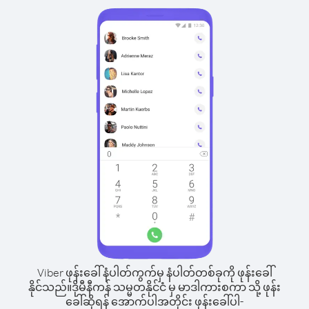
Viber ဖုန်းခေါ်နံပါတ်ကွက်မှ နံပါတ်တစ်ခုကို ဖုန်းခေါ်
နိုင်သည်။
ဒိုမီနီကန် သမ္မတနိုင်ငံ မှ မာဒါကားစကာ သို့ ဖုန်း
ခေါ်ဆိုရန် အောက်ပါအတိုင်း ဖုန်းခေါ်ပါ-