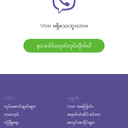
Viber မရှိသေးဘူးလား။
ခုပဲ ဒေါင်းလုတ်လုပ်လိုက်ပါ
VIBER
ကုမ္ပဏီ
လုပ်ဆောင်ချက်များ
Viber အကြောင်း
ဘလော့ဂ်
အမှတ်တံဆိပ် စင်တာ
လုံခြုံရေး
အလုပ်အကိုင်များ