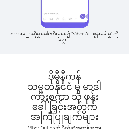
စကားပြောဆိုမှု ခေါင်းစီးမှနေ၍ “Viber Out ဖုန်းခေါ်မှု” ကို
ရွေးပါ
ဒိုမီနီကန်
သမ္မတနိုင်ငံ မှ မာဒါ
ကားစကာ သို့ ဖုန်း
ခေါ်ခြင်းအတွက်
အကြံပြုချက်များ
Viber Out သည် ပိုက်ဆံအကုန်အကျ