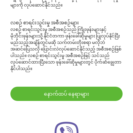
များကို လုပ်ဆောင်နိုင်သည်။
လစဉ် စာရင်းသွင်းမှု အစီအစဉ်များ
လစဉ် စာရင်းသွင်းမှု အစီအစဉ်သည် ကြိုးဖုန်းများနှင့်
မိုဘိုင်းဖုန်းများသို့ နိုင်ငံတကာ ဖုန်းခေါ်ဆိုမှုများ ပြုလုပ်နိုင်ပြီး
မည်သည့်အချိန်တွင်မဆို သက်တမ်းတိုးစရာ မလိုဘဲ
အဆင်ပြေသလို ပြောင်းလဲလုပ်ဆောင်နိုင်သည့် အစီအစဉ်ဖြစ်
ပါသည်။ လစဉ် စာရင်းသွင်းမှု အစီအစဉ်ဖြင့် သင်သည်
လုပ်ဆောင်ထားပြီးသော ဖုန်းခေါ်ဆိုမှုများတွင် ပိုက်ဆံချွေတာ
နိုင်ပါသည်။
နောက်ထပ် နေရာများ