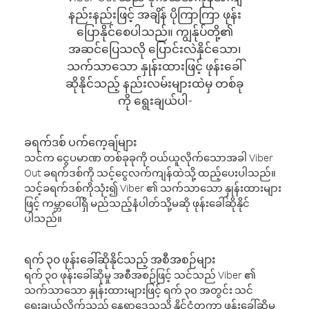
နည်းနည်းဖြင့် အချိန် ပိုကြာကြာ ဖုန်း
ပြောနိုင်စေပါသည်။ ကျွန်ုပ်တို့၏
အဆင်ပြေသလို ပြောင်းလဲနိုင်သော၊
သက်သာသော နှုန်းထားဖြင့် ဖုန်းခေါ်
ဆိုနိုင်သည့် နည်းလမ်းများထဲမှ တစ်ခု
ကို ရွေးချယ်ပါ-
ခရက်ဒစ် ပက်ကေ့ချ်များ
သင်က ငွေပမာဏ တစ်ခုခုကို ဝယ်ယူလိုက်သောအခါ Viber
Out ခရက်ဒစ်ကို သင့်ငွေလက်ကျန်ထဲသို့ ထည့်ပေးပါသည်။
သင့်ခရက်ဒစ်ကိုသုံး၍ Viber ၏ သက်သာသော နှုန်းထားများ
ဖြင့် ကမ္ဘာပေါ်ရှိ မည်သည့်နံပါတ်သို့မဆို ဖုန်းခေါ်ဆိုနိုင်
ပါသည်။
ရက် ၃၀ ဖုန်းခေါ်ဆိုနိုင်သည့် အစီအစဉ်များ
ရက် ၃၀ ဖုန်းခေါ်ဆိုမှု အစီအစဉ်ဖြင့် သင်သည် Viber ၏
သက်သာသော နှုန်းထားများဖြင့် ရက် ၃၀ အတွင်း သင်
ရွေးချယ်လိုက်သည့် နေရာဒေသသို့ နိုင်ငံတကာ ဖုန်းခေါ်ဆိုမှု