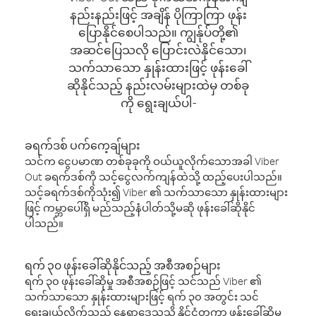
နည်းနည်းဖြင့် အချိန် ပိုကြာကြာ ဖုန်း
ပြောနိုင်စေပါသည်။ ကျွန်ုပ်တို့၏
အဆင်ပြေသလို ပြောင်းလဲနိုင်သော၊
သက်သာသော နှုန်းထားဖြင့် ဖုန်းခေါ်
ဆိုနိုင်သည့် နည်းလမ်းများထဲမှ တစ်ခု
ကို ရွေးချယ်ပါ-
ခရက်ဒစ် ပက်ကေ့ချ်များ
သင်က ငွေပမာဏ တစ်ခုခုကို ဝယ်ယူလိုက်သောအခါ Viber
Out ခရက်ဒစ်ကို သင့်ငွေလက်ကျန်ထဲသို့ ထည့်ပေးပါသည်။
သင့်ခရက်ဒစ်ကိုသုံး၍ Viber ၏ သက်သာသော နှုန်းထားများ
ဖြင့် ကမ္ဘာပေါ်ရှိ မည်သည့်နံပါတ်သို့မဆို ဖုန်းခေါ်ဆိုနိုင်
ပါသည်။
ရက် ၃၀ ဖုန်းခေါ်ဆိုနိုင်သည့် အစီအစဉ်များ
ရက် ၃၀ ဖုန်းခေါ်ဆိုမှု အစီအစဉ်ဖြင့် သင်သည် Viber ၏
သက်သာသော နှုန်းထားများဖြင့် ရက် ၃၀ အတွင်း သင်
ရွေးချယ်လိုက်သည့် နေရာဒေသသို့ နိုင်ငံတကာ ဖုန်းခေါ်ဆိုမှု