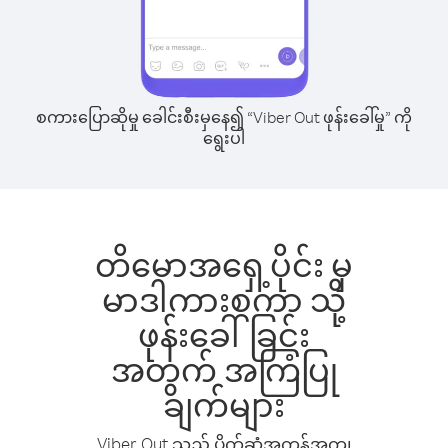
စကားပြောဆိုမှု ခေါင်းစီးမှနေ၍ “Viber Out ဖုန်းခေါ်မှု” ကို
ရွေးပါ
တိမောအရှေ့ပိုင်း မှ
မာဒါကားစကာ သို့
ဖုန်းခေါ်ခြင်း
အတွက် အကြံပြု
ချက်များ
Viber Out သည် ပိုက်ဆံအကုန်အကျ