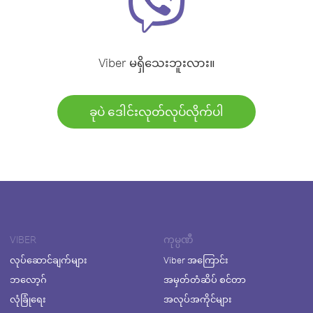
Viber မရှိသေးဘူးလား။
ခုပဲ ဒေါင်းလုတ်လုပ်လိုက်ပါ
VIBER
ကုမ္ပဏီ
လုပ်ဆောင်ချက်များ
Viber အကြောင်း
ဘလော့ဂ်
အမှတ်တံဆိပ် စင်တာ
လုံခြုံရေး
အလုပ်အကိုင်များ