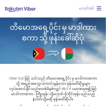
လော့ဂ်အင်
Togg
navig
တိမောအရှေ့ပိုင်း မှ မာဒါကား
စကာ သို့ ဖုန်းခေါ်ဆိုပုံ
Viber Out ဖြင့် သင်သည် တိမောအရှေ့ပိုင်း မှ မာဒါကားစကာ
သို့ အရည်အသွေး ကောင်းမွန်သော ဖုန်းခေါ်ဆိုမှုများ
လုပ်ဆောင်နိုင်သည်။
တစ်မိနစ်လျှင် 99.0 ¢ ပမာဏမှစ၍ ဖြင့်
မာဒါကားစကာ - ကြိုးဖုန်း သို့မဟုတ် မိုဘိုင်းဖုန်း မည်သည့်
နံပါတ်သို့မဆို ဖုန်းခေါ်ဆိုပါ။