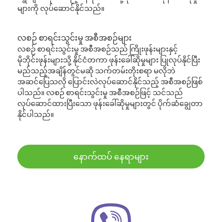
များကို လုပ်ဆောင်နိုင်သည်။
လစဉ် စာရင်းသွင်းမှု အစီအစဉ်များ
လစဉ် စာရင်းသွင်းမှု အစီအစဉ်သည် ကြိုးဖုန်းများနှင့်
မိုဘိုင်းဖုန်းများသို့ နိုင်ငံတကာ ဖုန်းခေါ်ဆိုမှုများ ပြုလုပ်နိုင်ပြီး
မည်သည့်အချိန်တွင်မဆို သက်တမ်းတိုးစရာ မလိုဘဲ
အဆင်ပြေသလို ပြောင်းလဲလုပ်ဆောင်နိုင်သည့် အစီအစဉ်ဖြစ်
ပါသည်။ လစဉ် စာရင်းသွင်းမှု အစီအစဉ်ဖြင့် သင်သည်
လုပ်ဆောင်ထားပြီးသော ဖုန်းခေါ်ဆိုမှုများတွင် ပိုက်ဆံချွေတာ
နိုင်ပါသည်။
နောက်ထပ် နေရာများ