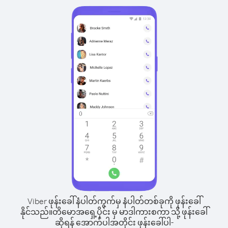
Viber ဖုန်းခေါ်နံပါတ်ကွက်မှ နံပါတ်တစ်ခုကို ဖုန်းခေါ်
နိုင်သည်။
တိမောအရှေ့ပိုင်း မှ မာဒါကားစကာ သို့ ဖုန်းခေါ်
ဆိုရန် အောက်ပါအတိုင်း ဖုန်းခေါ်ပါ-