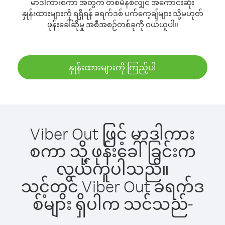
မာဒါကားစကာ အတွက် တစ်မိနစ်လျှင် အကောင်းဆုံး
နှုန်းထားများကို ရရှိရန် ခရက်ဒစ် ပက်ကေ့ချ်များ သို့မဟုတ်
ဖုန်းခေါ်ဆိုမှု အစီအစဉ်တစ်ခုကို ဝယ်ယူပါ။
နှုန်းထားများကို ကြည့်ပါ
Viber Out ဖြင့် မာဒါကား
စကာ သို့ ဖုန်းခေါ်ခြင်းက
လွယ်ကူပါသည်။
သင့်တွင် Viber Out ခရက်ဒ
စ်များ ရှိပါက သင်သည်-