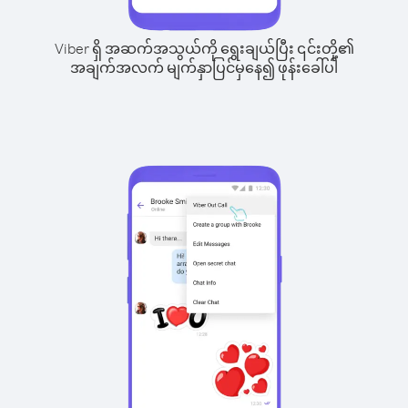
Viber ရှိ အဆက်အသွယ်ကို ရွေးချယ်ပြီး ၎င်းတို့၏
အချက်အလက် မျက်နှာပြင်မှနေ၍ ဖုန်းခေါ်ပါ