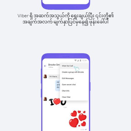
Viber ရှိ အဆက်အသွယ်ကို ရွေးချယ်ပြီး ၎င်းတို့၏
အချက်အလက် မျက်နှာပြင်မှနေ၍ ဖုန်းခေါ်ပါ