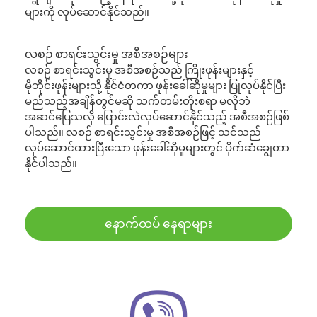
များကို လုပ်ဆောင်နိုင်သည်။
လစဉ် စာရင်းသွင်းမှု အစီအစဉ်များ
လစဉ် စာရင်းသွင်းမှု အစီအစဉ်သည် ကြိုးဖုန်းများနှင့်
မိုဘိုင်းဖုန်းများသို့ နိုင်ငံတကာ ဖုန်းခေါ်ဆိုမှုများ ပြုလုပ်နိုင်ပြီး
မည်သည့်အချိန်တွင်မဆို သက်တမ်းတိုးစရာ မလိုဘဲ
အဆင်ပြေသလို ပြောင်းလဲလုပ်ဆောင်နိုင်သည့် အစီအစဉ်ဖြစ်
ပါသည်။ လစဉ် စာရင်းသွင်းမှု အစီအစဉ်ဖြင့် သင်သည်
လုပ်ဆောင်ထားပြီးသော ဖုန်းခေါ်ဆိုမှုများတွင် ပိုက်ဆံချွေတာ
နိုင်ပါသည်။
နောက်ထပ် နေရာများ