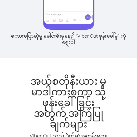
စကားပြောဆိုမှု ခေါင်းစီးမှနေ၍ “Viber Out ဖုန်းခေါ်မှု” ကို
ရွေးပါ
အယ်စတိုနီးယား မှ
မာဒါကားစကာ သို့
ဖုန်းခေါ်ခြင်း
အတွက် အကြံပြု
ချက်များ
Viber Out သည် ပိုက်ဆံအကုန်အကျ