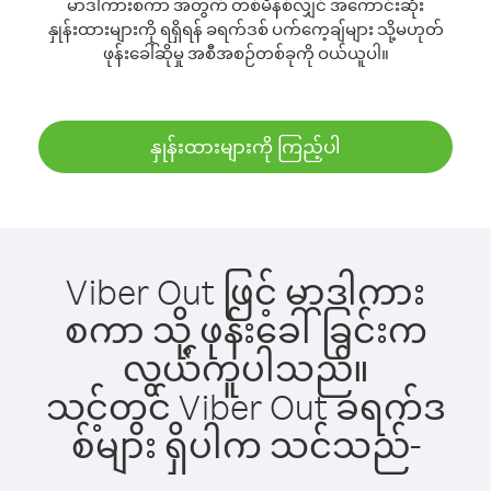
မာဒါကားစကာ အတွက် တစ်မိနစ်လျှင် အကောင်းဆုံး
နှုန်းထားများကို ရရှိရန် ခရက်ဒစ် ပက်ကေ့ချ်များ သို့မဟုတ်
ဖုန်းခေါ်ဆိုမှု အစီအစဉ်တစ်ခုကို ဝယ်ယူပါ။
နှုန်းထားများကို ကြည့်ပါ
Viber Out ဖြင့် မာဒါကား
စကာ သို့ ဖုန်းခေါ်ခြင်းက
လွယ်ကူပါသည်။
သင့်တွင် Viber Out ခရက်ဒ
စ်များ ရှိပါက သင်သည်-