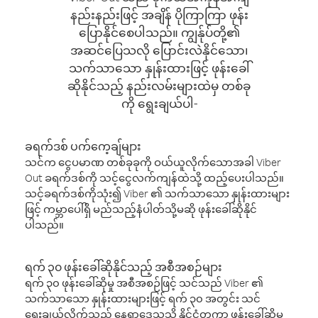
နည်းနည်းဖြင့် အချိန် ပိုကြာကြာ ဖုန်း
ပြောနိုင်စေပါသည်။ ကျွန်ုပ်တို့၏
အဆင်ပြေသလို ပြောင်းလဲနိုင်သော၊
သက်သာသော နှုန်းထားဖြင့် ဖုန်းခေါ်
ဆိုနိုင်သည့် နည်းလမ်းများထဲမှ တစ်ခု
ကို ရွေးချယ်ပါ-
ခရက်ဒစ် ပက်ကေ့ချ်များ
သင်က ငွေပမာဏ တစ်ခုခုကို ဝယ်ယူလိုက်သောအခါ Viber
Out ခရက်ဒစ်ကို သင့်ငွေလက်ကျန်ထဲသို့ ထည့်ပေးပါသည်။
သင့်ခရက်ဒစ်ကိုသုံး၍ Viber ၏ သက်သာသော နှုန်းထားများ
ဖြင့် ကမ္ဘာပေါ်ရှိ မည်သည့်နံပါတ်သို့မဆို ဖုန်းခေါ်ဆိုနိုင်
ပါသည်။
ရက် ၃၀ ဖုန်းခေါ်ဆိုနိုင်သည့် အစီအစဉ်များ
ရက် ၃၀ ဖုန်းခေါ်ဆိုမှု အစီအစဉ်ဖြင့် သင်သည် Viber ၏
သက်သာသော နှုန်းထားများဖြင့် ရက် ၃၀ အတွင်း သင်
ရွေးချယ်လိုက်သည့် နေရာဒေသသို့ နိုင်ငံတကာ ဖုန်းခေါ်ဆိုမှု