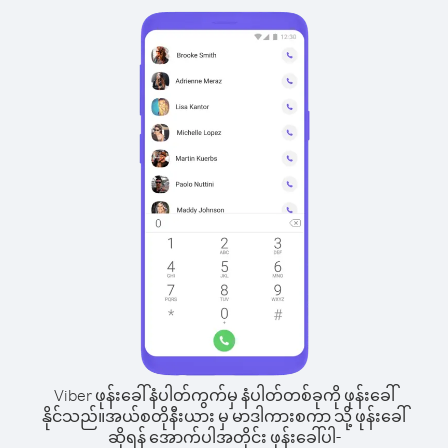
Viber ဖုန်းခေါ်နံပါတ်ကွက်မှ နံပါတ်တစ်ခုကို ဖုန်းခေါ်
နိုင်သည်။
အယ်စတိုနီးယား မှ မာဒါကားစကာ သို့ ဖုန်းခေါ်
ဆိုရန် အောက်ပါအတိုင်း ဖုန်းခေါ်ပါ-