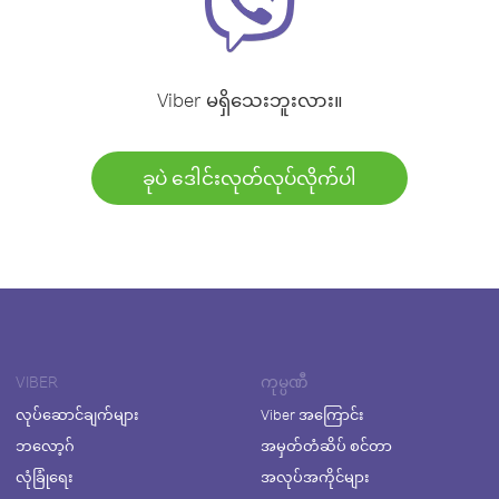
Viber မရှိသေးဘူးလား။
ခုပဲ ဒေါင်းလုတ်လုပ်လိုက်ပါ
VIBER
ကုမ္ပဏီ
လုပ်ဆောင်ချက်များ
Viber အကြောင်း
ဘလော့ဂ်
အမှတ်တံဆိပ် စင်တာ
လုံခြုံရေး
အလုပ်အကိုင်များ