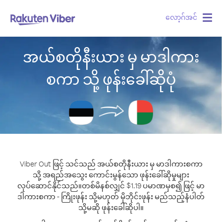
လော့ဂ်အင်
Togg
navig
အယ်စတိုနီးယား မှ မာဒါကား
စကာ သို့ ဖုန်းခေါ်ဆိုပုံ
Viber Out ဖြင့် သင်သည် အယ်စတိုနီးယား မှ မာဒါကားစကာ
သို့ အရည်အသွေး ကောင်းမွန်သော ဖုန်းခေါ်ဆိုမှုများ
လုပ်ဆောင်နိုင်သည်။
တစ်မိနစ်လျှင် $1.19 ပမာဏမှစ၍ ဖြင့် မာ
ဒါကားစကာ - ကြိုးဖုန်း သို့မဟုတ် မိုဘိုင်းဖုန်း မည်သည့်နံပါတ်
သို့မဆို ဖုန်းခေါ်ဆိုပါ။