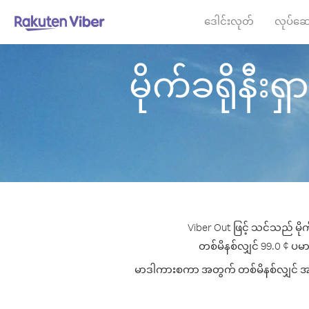
ဒေါင်းလုတ်
လုပ်ဆေ
မိုက်ခရိုနီးရ
Viber Out ဖြင့် သင်သည် မို
တစ်မိနစ်လျှင် 99.0 ¢ ပမာဏ
မာဒါကားစကာ အတွက် တစ်မိနစ်လျှင် အကောင်