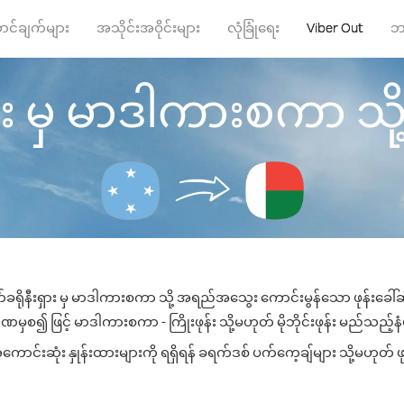
ာင်ချက်များ
အသိုင်းအဝိုင်းများ
လုံခြုံရေး
Viber Out
ဘ
ှား မှ မာဒါကားစကာ သို့ ဖ
က်ခရိုနီးရှား မှ မာဒါကားစကာ သို့ အရည်အသွေး ကောင်းမွန်သော ဖုန်းခေါ်ဆိ
မှစ၍ ဖြင့် မာဒါကားစကာ - ကြိုးဖုန်း သို့မဟုတ် မိုဘိုင်းဖုန်း မည်သည့်နံပါ
းဆုံး နှုန်းထားများကို ရရှိရန် ခရက်ဒစ် ပက်ကေ့ချ်များ သို့မဟုတ် ဖု