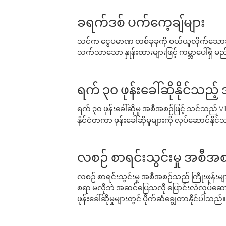
ခရက်ဒစ် ပက်ကေ့ချ်များ
သင်က ငွေပမာဏ တစ်ခုခုကို ဝယ်ယူလိုက်သောအခ
သက်သာသော နှုန်းထားများဖြင့် ကမ္ဘာပေါ်ရှိ မည်သ
ရက် ၃၀ ဖုန်းခေါ်ဆိုနိုင်သည့
ရက် ၃၀ ဖုန်းခေါ်ဆိုမှု အစီအစဉ်ဖြင့် သင်သည
နိုင်ငံတကာ ဖုန်းခေါ်ဆိုမှုများကို လုပ်ဆောင်နိုင
လစဉ် စာရင်းသွင်းမှု အစီအစ
လစဉ် စာရင်းသွင်းမှု အစီအစဉ်သည် ကြိုးဖုန်းများနှင
စရာ မလိုဘဲ အဆင်ပြေသလို ပြောင်းလဲလုပ်ဆောင
ဖုန်းခေါ်ဆိုမှုများတွင် ပိုက်ဆံချွေတာနိုင်ပါသည်။