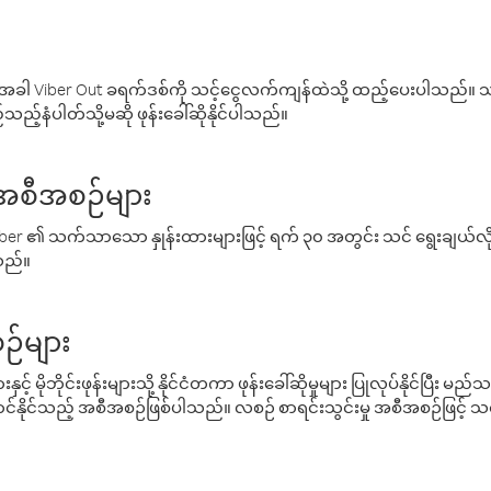
ါ Viber Out ခရက်ဒစ်ကို သင့်ငွေလက်ကျန်ထဲသို့ ထည့်ပေးပါသည်။ သင
ည့်နံပါတ်သို့မဆို ဖုန်းခေါ်ဆိုနိုင်ပါသည်။
် အစီအစဉ်များ
် Viber ၏ သက်သာသော နှုန်းထားများဖြင့် ရက် ၃၀ အတွင်း သင် ရွေးချယ်
်သည်။
ဉ်များ
့် မိုဘိုင်းဖုန်းများသို့ နိုင်ငံတကာ ဖုန်းခေါ်ဆိုမှုများ ပြုလုပ်နိုင်ပြီး
်နိုင်သည့် အစီအစဉ်ဖြစ်ပါသည်။ လစဉ် စာရင်းသွင်းမှု အစီအစဉ်ဖြင့်