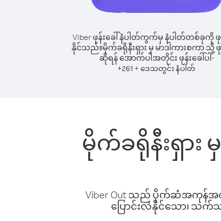
Viber ဖုန်းခေါ်နံပါတ်ကွက်မှ နံပါတ်တစ်ခုကို ဖု
နိုင်သည်။
မိုက်ခရိုနီးရှား မှ မာဒါကားစကာ သို့ ဖု
ဆိုရန် အောက်ပါအတိုင်း ဖုန်းခေါ်ပါ-
+
+
261
ဒေသတွင်း နံပါတ်
မိုက်ခရိုနီးရှာ
Viber Out သည် ပိုက်ဆံအကုန်အကျ 
ပြောင်းလဲနိုင်သော၊ သက်သာသ