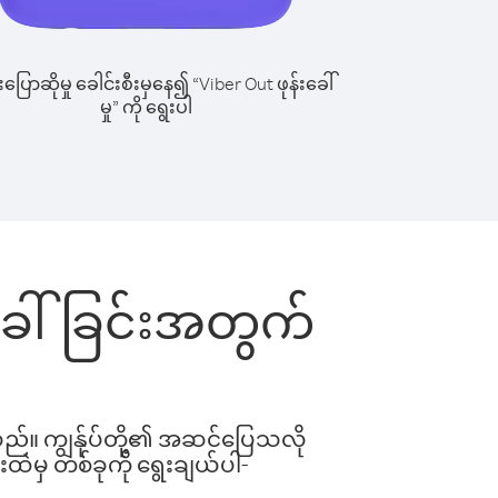
ြောဆိုမှု ခေါင်းစီးမှနေ၍ “Viber Out ဖုန်းခေါ်
မှု” ကို ရွေးပါ
်းခေါ်ခြင်းအတွက်
ါသည်။ ကျွန်ုပ်တို့၏ အဆင်ပြေသလို
းထဲမှ တစ်ခုကို ရွေးချယ်ပါ-