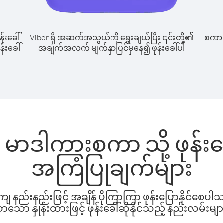
န်းခေါ်
Viber ရှိ အဆက်အသွယ်ကို ရွေးချယ်ပြီး ၎င်းတို့၏
စကားပ
န်းခေါ်
အချက်အလက် မျက်နှာပြင်မှနေ၍ ဖုန်းခေါ်ပါ
း မှ မာဒါကားစကာ သို့ ဖုန
အကြံပြုချက်များ
နည်းနည်းဖြင့် အချိန် ပိုကြာကြာ ဖုန်းပြောနိုင်စေပ
ော နှုန်းထားဖြင့် ဖုန်းခေါ်ဆိုနိုင်သည့် နည်းလမ်းမျာ