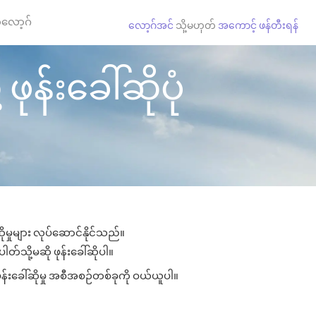
လော့ဂ်
လော့ဂ်အင်
သို့မဟုတ်
အကောင့် ဖန်တီးရန်
ုန်းခေါ်ဆိုပုံ
ုမှုများ လုပ်ဆောင်နိုင်သည်။
တ်သို့မဆို ဖုန်းခေါ်ဆိုပါ။
န်းခေါ်ဆိုမှု အစီအစဉ်တစ်ခုကို ဝယ်ယူပါ။