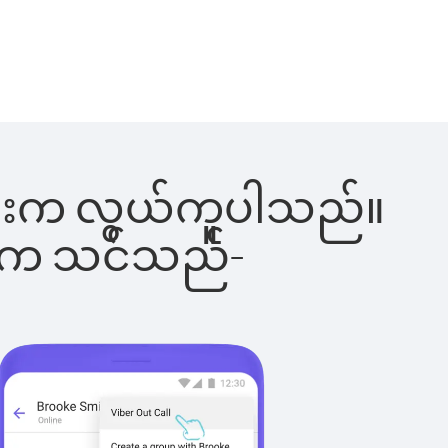
ခြင်းက လွယ်ကူပါသည်။
ိပါက သင်သည်-