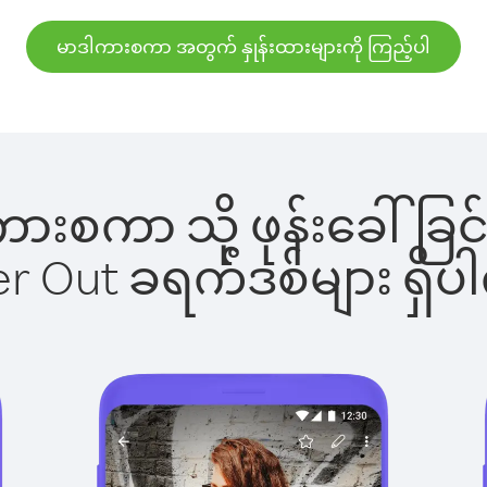
မာဒါကားစကာ အတွက် နှုန်းထားများကို ကြည့်ပါ
ဒါကားစကာ သို့ ဖုန်းခေါ်
ber Out ခရက်ဒစ်များ ရှ