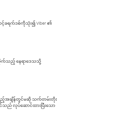
့်ခရက်ဒစ်ကိုသုံး၍ Viber ၏
လိုက်သည့် နေရာဒေသသို့
 မည်သည့်အချိန်တွင်မဆို သက်တမ်းတိုး
 သင်သည် လုပ်ဆောင်ထားပြီးသော