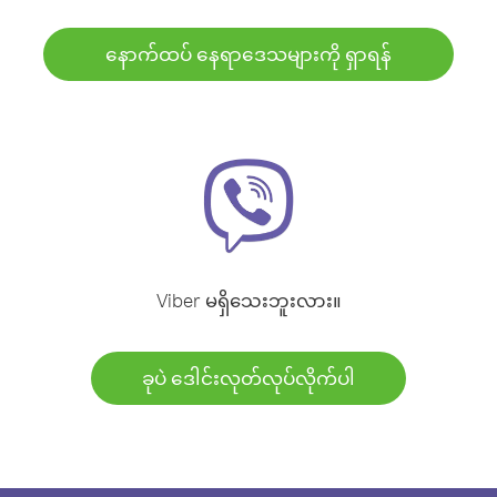
နောက်ထပ် နေရာဒေသများကို ရှာရန်
Viber မရှိသေးဘူးလား။
ခုပဲ ဒေါင်းလုတ်လုပ်လိုက်ပါ