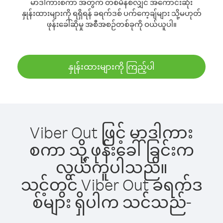
မာဒါကားစကာ အတွက် တစ်မိနစ်လျှင် အကောင်းဆုံး
နှုန်းထားများကို ရရှိရန် ခရက်ဒစ် ပက်ကေ့ချ်များ သို့မဟုတ်
ဖုန်းခေါ်ဆိုမှု အစီအစဉ်တစ်ခုကို ဝယ်ယူပါ။
နှုန်းထားများကို ကြည့်ပါ
Viber Out ဖြင့် မာဒါကား
စကာ သို့ ဖုန်းခေါ်ခြင်းက
လွယ်ကူပါသည်။
သင့်တွင် Viber Out ခရက်ဒ
စ်များ ရှိပါက သင်သည်-