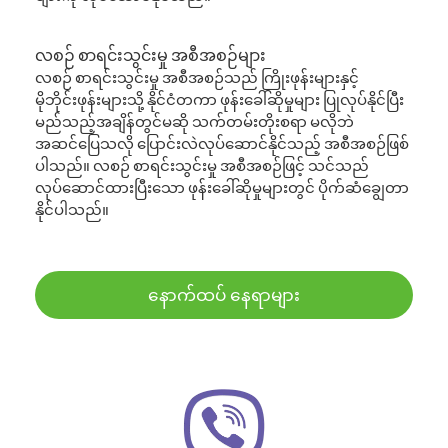
လစဉ် စာရင်းသွင်းမှု အစီအစဉ်များ
လစဉ် စာရင်းသွင်းမှု အစီအစဉ်သည် ကြိုးဖုန်းများနှင့်
မိုဘိုင်းဖုန်းများသို့ နိုင်ငံတကာ ဖုန်းခေါ်ဆိုမှုများ ပြုလုပ်နိုင်ပြီး
မည်သည့်အချိန်တွင်မဆို သက်တမ်းတိုးစရာ မလိုဘဲ
အဆင်ပြေသလို ပြောင်းလဲလုပ်ဆောင်နိုင်သည့် အစီအစဉ်ဖြစ်
ပါသည်။ လစဉ် စာရင်းသွင်းမှု အစီအစဉ်ဖြင့် သင်သည်
လုပ်ဆောင်ထားပြီးသော ဖုန်းခေါ်ဆိုမှုများတွင် ပိုက်ဆံချွေတာ
နိုင်ပါသည်။
နောက်ထပ် နေရာများ