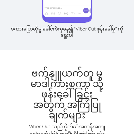
စကားပြောဆိုမှု ခေါင်းစီးမှနေ၍ “Viber Out ဖုန်းခေါ်မှု” ကို
ရွေးပါ
ဗက်နျူယက်တူ မှ
မာဒါကားစကာ သို့
ဖုန်းခေါ်ခြင်း
အတွက် အကြံပြု
ချက်များ
Viber Out သည် ပိုက်ဆံအကုန်အကျ
နည်းနည်းဖြင့် အချိန် ပိုကြာကြာ ဖုန်း