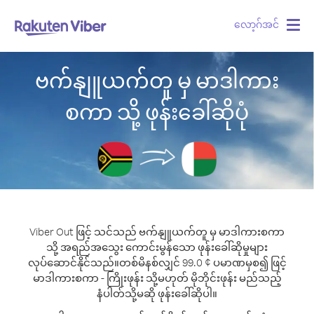
လော့ဂ်အင်
Togg
navig
ဗက်နျူယက်တူ မှ မာဒါကား
စကာ သို့ ဖုန်းခေါ်ဆိုပုံ
Viber Out ဖြင့် သင်သည် ဗက်နျူယက်တူ မှ မာဒါကားစကာ
သို့ အရည်အသွေး ကောင်းမွန်သော ဖုန်းခေါ်ဆိုမှုများ
လုပ်ဆောင်နိုင်သည်။
တစ်မိနစ်လျှင် 99.0 ¢ ပမာဏမှစ၍ ဖြင့်
မာဒါကားစကာ - ကြိုးဖုန်း သို့မဟုတ် မိုဘိုင်းဖုန်း မည်သည့်
နံပါတ်သို့မဆို ဖုန်းခေါ်ဆိုပါ။