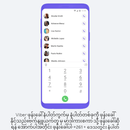
Viber ဖုန်းခေါ်နံပါတ်ကွက်မှ နံပါတ်တစ်ခုကို ဖုန်းခေါ်
နိုင်သည်။
ဗက်နျူယက်တူ မှ မာဒါကားစကာ သို့ ဖုန်းခေါ်ဆို
ရန် အောက်ပါအတိုင်း ဖုန်းခေါ်ပါ-
+
+
261
ဒေသတွင်း နံပါတ်