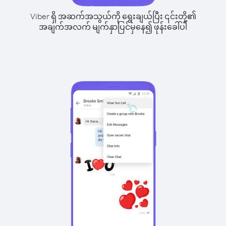
Viber ရှိ အဆက်အသွယ်ကို ရွေးချယ်ပြီး ၎င်းတို့၏
အချက်အလက် မျက်နှာပြင်မှနေ၍ ဖုန်းခေါ်ပါ