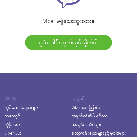
Viber မရှိသေးဘူးလား။
ခုပဲ ဒေါင်းလုတ်လုပ်လိုက်ပါ
VIBER
ကုမ္ပဏီ
လုပ်ဆောင်ချက်များ
Viber အကြောင်း
ဘလော့ဂ်
အမှတ်တံဆိပ် စင်တာ
လုံခြုံရေး
အလုပ်အကိုင်များ
Viber Out
စည်းကမ်းချက်များနှင့် မူဝါဒများ