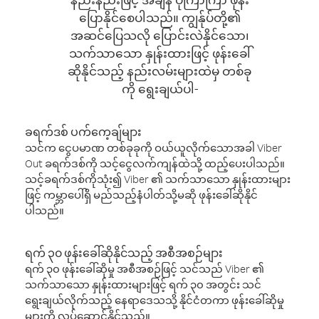
ပြောနိုင်စေပါသည်။ ကျွန်ုပ်တို့၏
အဆင်ပြေသလို ပြောင်းလဲနိုင်သော၊
သက်သာသော နှုန်းထားဖြင့် ဖုန်းခေါ်
ဆိုနိုင်သည့် နည်းလမ်းများထဲမှ တစ်ခု
ကို ရွေးချယ်ပါ-
ခရက်ဒစ် ပက်ကေ့ချ်များ
သင်က ငွေပမာဏ တစ်ခုခုကို ဝယ်ယူလိုက်သောအခါ Viber
Out ခရက်ဒစ်ကို သင့်ငွေလက်ကျန်ထဲသို့ ထည့်ပေးပါသည်။
သင့်ခရက်ဒစ်ကိုသုံး၍ Viber ၏ သက်သာသော နှုန်းထားများ
ဖြင့် ကမ္ဘာပေါ်ရှိ မည်သည့်နံပါတ်သို့မဆို ဖုန်းခေါ်ဆိုနိုင်
ပါသည်။
ရက် ၃၀ ဖုန်းခေါ်ဆိုနိုင်သည့် အစီအစဉ်များ
ရက် ၃၀ ဖုန်းခေါ်ဆိုမှု အစီအစဉ်ဖြင့် သင်သည် Viber ၏
သက်သာသော နှုန်းထားများဖြင့် ရက် ၃၀ အတွင်း သင်
ရွေးချယ်လိုက်သည့် နေရာဒေသသို့ နိုင်ငံတကာ ဖုန်းခေါ်ဆိုမှု
များကို လုပ်ဆောင်နိုင်သည်။