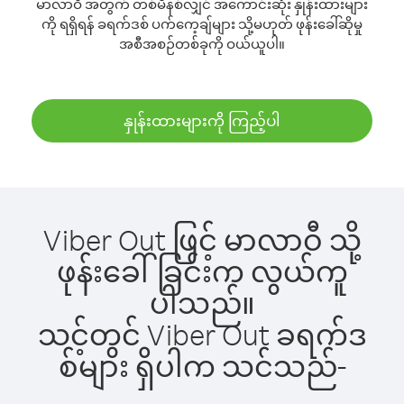
မာလာဝီ အတွက် တစ်မိနစ်လျှင် အကောင်းဆုံး နှုန်းထားများ
ကို ရရှိရန် ခရက်ဒစ် ပက်ကေ့ချ်များ သို့မဟုတ် ဖုန်းခေါ်ဆိုမှု
အစီအစဉ်တစ်ခုကို ဝယ်ယူပါ။
နှုန်းထားများကို ကြည့်ပါ
Viber Out ဖြင့် မာလာဝီ သို့
ဖုန်းခေါ်ခြင်းက လွယ်ကူ
ပါသည်။
သင့်တွင် Viber Out ခရက်ဒ
စ်များ ရှိပါက သင်သည်-