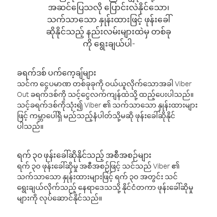
အဆင်ပြေသလို ပြောင်းလဲနိုင်သော၊
သက်သာသော နှုန်းထားဖြင့် ဖုန်းခေါ်
ဆိုနိုင်သည့် နည်းလမ်းများထဲမှ တစ်ခု
ကို ရွေးချယ်ပါ-
ခရက်ဒစ် ပက်ကေ့ချ်များ
သင်က ငွေပမာဏ တစ်ခုခုကို ဝယ်ယူလိုက်သောအခါ Viber
Out ခရက်ဒစ်ကို သင့်ငွေလက်ကျန်ထဲသို့ ထည့်ပေးပါသည်။
သင့်ခရက်ဒစ်ကိုသုံး၍ Viber ၏ သက်သာသော နှုန်းထားများ
ဖြင့် ကမ္ဘာပေါ်ရှိ မည်သည့်နံပါတ်သို့မဆို ဖုန်းခေါ်ဆိုနိုင်
ပါသည်။
ရက် ၃၀ ဖုန်းခေါ်ဆိုနိုင်သည့် အစီအစဉ်များ
ရက် ၃၀ ဖုန်းခေါ်ဆိုမှု အစီအစဉ်ဖြင့် သင်သည် Viber ၏
သက်သာသော နှုန်းထားများဖြင့် ရက် ၃၀ အတွင်း သင်
ရွေးချယ်လိုက်သည့် နေရာဒေသသို့ နိုင်ငံတကာ ဖုန်းခေါ်ဆိုမှု
များကို လုပ်ဆောင်နိုင်သည်။