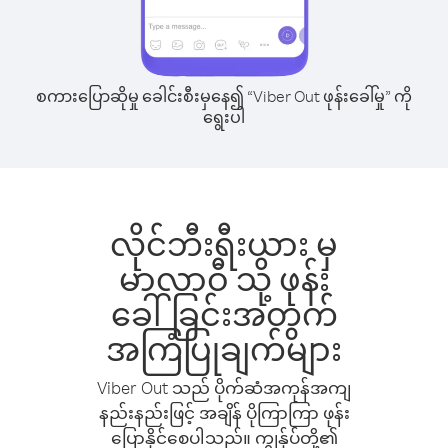
စကားပြောဆိုမှု ခေါင်းစီးမှနေ၍ “Viber Out ဖုန်းခေါ်မှု” ကို
ရွေးပါ
လိုင်ဘီးရီးယား မှ
မာလာဝီ သို့ ဖုန်း
ခေါ်ခြင်းအတွက်
အကြံပြုချက်များ
Viber Out သည် ပိုက်ဆံအကုန်အကျ
နည်းနည်းဖြင့် အချိန် ပိုကြာကြာ ဖုန်း
ပြောနိုင်စေပါသည်။ ကျွန်ုပ်တို့၏