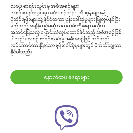
လစဉ် စာရင်းသွင်းမှု အစီအစဉ်များ
လစဉ် စာရင်းသွင်းမှု အစီအစဉ်သည် ကြိုးဖုန်းများနှင့်
မိုဘိုင်းဖုန်းများသို့ နိုင်ငံတကာ ဖုန်းခေါ်ဆိုမှုများ ပြုလုပ်နိုင်ပြီး
မည်သည့်အချိန်တွင်မဆို သက်တမ်းတိုးစရာ မလိုဘဲ
အဆင်ပြေသလို ပြောင်းလဲလုပ်ဆောင်နိုင်သည့် အစီအစဉ်ဖြစ်
ပါသည်။ လစဉ် စာရင်းသွင်းမှု အစီအစဉ်ဖြင့် သင်သည်
လုပ်ဆောင်ထားပြီးသော ဖုန်းခေါ်ဆိုမှုများတွင် ပိုက်ဆံချွေတာ
နိုင်ပါသည်။
နောက်ထပ် နေရာများ