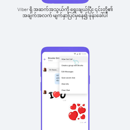
Viber ရှိ အဆက်အသွယ်ကို ရွေးချယ်ပြီး ၎င်းတို့၏
အချက်အလက် မျက်နှာပြင်မှနေ၍ ဖုန်းခေါ်ပါ