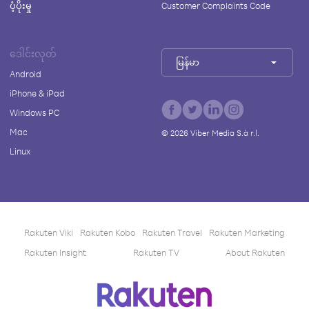
ပံ့ပိုးမှု
Customer Complaints Code
ဒေါင်းလုတ်
မြန်မာ
Android
iPhone & iPad
Windows PC
Mac
©
2026
Viber Media S.à r.l.
Linux
Rakuten Viki
Rakuten Kobo
Rakuten Travel
Rakuten Marketing
Rakuten Insight
Rakuten TV
About Rakuten