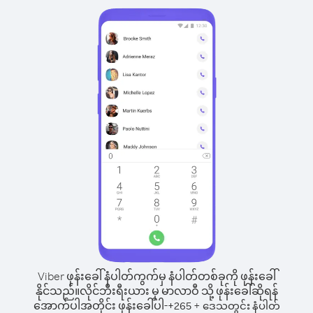
Viber ဖုန်းခေါ်နံပါတ်ကွက်မှ နံပါတ်တစ်ခုကို ဖုန်းခေါ်
နိုင်သည်။
လိုင်ဘီးရီးယား မှ မာလာဝီ သို့ ဖုန်းခေါ်ဆိုရန်
အောက်ပါအတိုင်း ဖုန်းခေါ်ပါ-
+
+
265
ဒေသတွင်း နံပါတ်