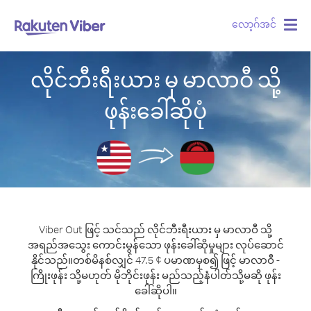
လော့ဂ်အင်
Togg
navig
လိုင်ဘီးရီးယား မှ မာလာဝီ သို့
ဖုန်းခေါ်ဆိုပုံ
Viber Out ဖြင့် သင်သည် လိုင်ဘီးရီးယား မှ မာလာဝီ သို့
အရည်အသွေး ကောင်းမွန်သော ဖုန်းခေါ်ဆိုမှုများ လုပ်ဆောင်
နိုင်သည်။
တစ်မိနစ်လျှင် 47.5 ¢ ပမာဏမှစ၍ ဖြင့် မာလာဝီ -
ကြိုးဖုန်း သို့မဟုတ် မိုဘိုင်းဖုန်း မည်သည့်နံပါတ်သို့မဆို ဖုန်း
ခေါ်ဆိုပါ။