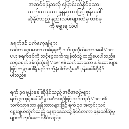
အဆင်ပြေသလို ပြောင်းလဲနိုင်သော၊
သက်သာသော နှုန်းထားဖြင့် ဖုန်းခေါ်
ဆိုနိုင်သည့် နည်းလမ်းများထဲမှ တစ်ခု
ကို ရွေးချယ်ပါ-
ခရက်ဒစ် ပက်ကေ့ချ်များ
သင်က ငွေပမာဏ တစ်ခုခုကို ဝယ်ယူလိုက်သောအခါ Viber
Out ခရက်ဒစ်ကို သင့်ငွေလက်ကျန်ထဲသို့ ထည့်ပေးပါသည်။
သင့်ခရက်ဒစ်ကိုသုံး၍ Viber ၏ သက်သာသော နှုန်းထားများ
ဖြင့် ကမ္ဘာပေါ်ရှိ မည်သည့်နံပါတ်သို့မဆို ဖုန်းခေါ်ဆိုနိုင်
ပါသည်။
ရက် ၃၀ ဖုန်းခေါ်ဆိုနိုင်သည့် အစီအစဉ်များ
ရက် ၃၀ ဖုန်းခေါ်ဆိုမှု အစီအစဉ်ဖြင့် သင်သည် Viber ၏
သက်သာသော နှုန်းထားများဖြင့် ရက် ၃၀ အတွင်း သင်
ရွေးချယ်လိုက်သည့် နေရာဒေသသို့ နိုင်ငံတကာ ဖုန်းခေါ်ဆိုမှု
များကို လုပ်ဆောင်နိုင်သည်။