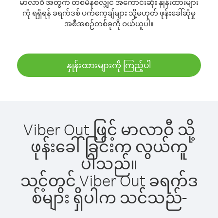
မာလာဝီ အတွက် တစ်မိနစ်လျှင် အကောင်းဆုံး နှုန်းထားများ
ကို ရရှိရန် ခရက်ဒစ် ပက်ကေ့ချ်များ သို့မဟုတ် ဖုန်းခေါ်ဆိုမှု
အစီအစဉ်တစ်ခုကို ဝယ်ယူပါ။
နှုန်းထားများကို ကြည့်ပါ
Viber Out ဖြင့် မာလာဝီ သို့
ဖုန်းခေါ်ခြင်းက လွယ်ကူ
ပါသည်။
သင့်တွင် Viber Out ခရက်ဒ
စ်များ ရှိပါက သင်သည်-