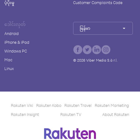
ပံ့ပိုးမှု
Customer Complaints Code
ဒေါင်းလုတ်
မြန်မာ
Android
iPhone & iPad
Windows PC
Mac
©
2026
Viber Media S.à r.l.
Linux
Rakuten Viki
Rakuten Kobo
Rakuten Travel
Rakuten Marketing
Rakuten Insight
Rakuten TV
About Rakuten