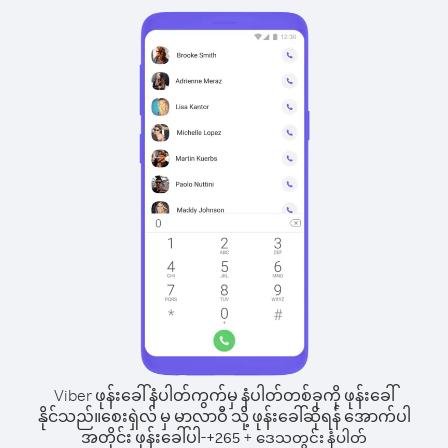
Viber ဖုန်းခေါ်နံပါတ်ကွက်မှ နံပါတ်တစ်ခုကို ဖုန်းခေါ်
နိုင်သည်။
စေးရှဲလ် မှ မာလာဝီ သို့ ဖုန်းခေါ်ဆိုရန် အောက်ပါ
အတိုင်း ဖုန်းခေါ်ပါ-
+
+
265
ဒေသတွင်း နံပါတ်