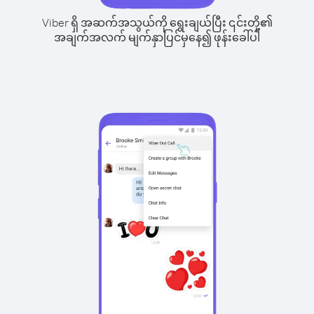
Viber ရှိ အဆက်အသွယ်ကို ရွေးချယ်ပြီး ၎င်းတို့၏
အချက်အလက် မျက်နှာပြင်မှနေ၍ ဖုန်းခေါ်ပါ