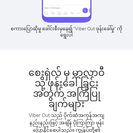
စကားပြောဆိုမှု ခေါင်းစီးမှနေ၍ “Viber Out ဖုန်းခေါ်မှု” ကို
ရွေးပါ
စေးရှဲလ် မှ မာလာဝီ
သို့ ဖုန်းခေါ်ခြင်း
အတွက် အကြံပြု
ချက်များ
Viber Out သည် ပိုက်ဆံအကုန်အကျ
နည်းနည်းဖြင့် အချိန် ပိုကြာကြာ ဖုန်း
ပြောနိုင်စေပါသည်။ ကျွန်ုပ်တို့၏