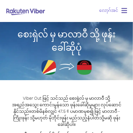
လော့ဂ်အင်
Togg
navig
စေးရှဲလ် မှ မာလာဝီ သို့ ဖုန်း
ခေါ်ဆိုပုံ
Viber Out ဖြင့် သင်သည် စေးရှဲလ် မှ မာလာဝီ သို့
အရည်အသွေး ကောင်းမွန်သော ဖုန်းခေါ်ဆိုမှုများ လုပ်ဆောင်
နိုင်သည်။
တစ်မိနစ်လျှင် 47.5 ¢ ပမာဏမှစ၍ ဖြင့် မာလာဝီ -
ကြိုးဖုန်း သို့မဟုတ် မိုဘိုင်းဖုန်း မည်သည့်နံပါတ်သို့မဆို ဖုန်း
ခေါ်ဆိုပါ။