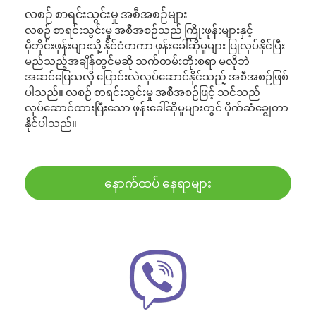
လစဉ် စာရင်းသွင်းမှု အစီအစဉ်များ
လစဉ် စာရင်းသွင်းမှု အစီအစဉ်သည် ကြိုးဖုန်းများနှင့်
မိုဘိုင်းဖုန်းများသို့ နိုင်ငံတကာ ဖုန်းခေါ်ဆိုမှုများ ပြုလုပ်နိုင်ပြီး
မည်သည့်အချိန်တွင်မဆို သက်တမ်းတိုးစရာ မလိုဘဲ
အဆင်ပြေသလို ပြောင်းလဲလုပ်ဆောင်နိုင်သည့် အစီအစဉ်ဖြစ်
ပါသည်။ လစဉ် စာရင်းသွင်းမှု အစီအစဉ်ဖြင့် သင်သည်
လုပ်ဆောင်ထားပြီးသော ဖုန်းခေါ်ဆိုမှုများတွင် ပိုက်ဆံချွေတာ
နိုင်ပါသည်။
နောက်ထပ် နေရာများ