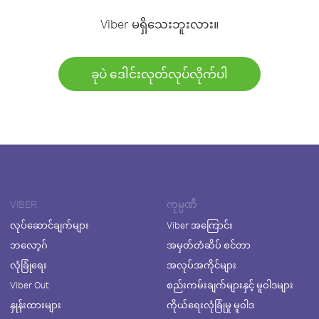
Viber မရှိသေးဘူးလား။
ခုပဲ ဒေါင်းလုတ်လုပ်လိုက်ပါ
VIBER
ကုမ္ပဏီ
လုပ်ဆောင်ချက်များ
Viber အကြောင်း
ဘလော့ဂ်
အမှတ်တံဆိပ် စင်တာ
လုံခြုံရေး
အလုပ်အကိုင်များ
Viber Out
စည်းကမ်းချက်များနှင့် မူဝါဒများ
နှုန်းထားများ
ကိုယ်ရေးလုံခြုံမှု မူဝါဒ