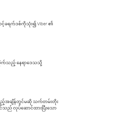
့်ခရက်ဒစ်ကိုသုံး၍ Viber ၏
လိုက်သည့် နေရာဒေသသို့
 မည်သည့်အချိန်တွင်မဆို သက်တမ်းတိုး
 သင်သည် လုပ်ဆောင်ထားပြီးသော