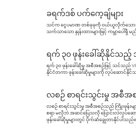
ခရက်ဒစ် ပက်ကေ့ချ်များ
သင်က ငွေပမာဏ တစ်ခုခုကို ဝယ်ယူလိုက်သောအခ
သက်သာသော နှုန်းထားများဖြင့် ကမ္ဘာပေါ်ရှိ မည်သ
ရက် ၃၀ ဖုန်းခေါ်ဆိုနိုင်သည့
ရက် ၃၀ ဖုန်းခေါ်ဆိုမှု အစီအစဉ်ဖြင့် သင်သည
နိုင်ငံတကာ ဖုန်းခေါ်ဆိုမှုများကို လုပ်ဆောင်နိုင
လစဉ် စာရင်းသွင်းမှု အစီအစ
လစဉ် စာရင်းသွင်းမှု အစီအစဉ်သည် ကြိုးဖုန်းများနှင
စရာ မလိုဘဲ အဆင်ပြေသလို ပြောင်းလဲလုပ်ဆောင
ဖုန်းခေါ်ဆိုမှုများတွင် ပိုက်ဆံချွေတာနိုင်ပါသည်။