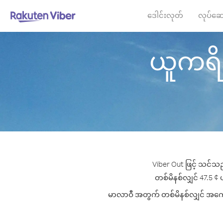
ဒေါင်းလုတ်
လုပ်ဆေ
ယူကရိန်
Viber Out ဖြင့် သင်သည
တစ်မိနစ်လျှင် 47.5 ¢ ပ
မာလာဝီ အတွက် တစ်မိနစ်လျှင် အကောင်း