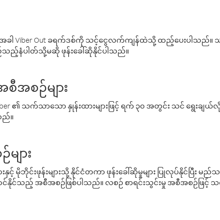
ါ Viber Out ခရက်ဒစ်ကို သင့်ငွေလက်ကျန်ထဲသို့ ထည့်ပေးပါသည်။ သင
ည့်နံပါတ်သို့မဆို ဖုန်းခေါ်ဆိုနိုင်ပါသည်။
် အစီအစဉ်များ
် Viber ၏ သက်သာသော နှုန်းထားများဖြင့် ရက် ၃၀ အတွင်း သင် ရွေးချယ်
်သည်။
ဉ်များ
့် မိုဘိုင်းဖုန်းများသို့ နိုင်ငံတကာ ဖုန်းခေါ်ဆိုမှုများ ပြုလုပ်နိုင်ပြီး
်နိုင်သည့် အစီအစဉ်ဖြစ်ပါသည်။ လစဉ် စာရင်းသွင်းမှု အစီအစဉ်ဖြင့်