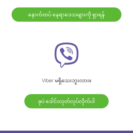
နောက်ထပ် နေရာဒေသများကို ရှာရန်
Viber မရှိသေးဘူးလား။
ခုပဲ ဒေါင်းလုတ်လုပ်လိုက်ပါ