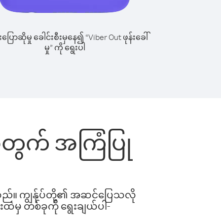
ြောဆိုမှု ခေါင်းစီးမှနေ၍ “Viber Out ဖုန်းခေါ်
မှု” ကို ရွေးပါ
းအတွက် အကြံပြု
ါသည်။ ကျွန်ုပ်တို့၏ အဆင်ပြေသလို
းထဲမှ တစ်ခုကို ရွေးချယ်ပါ-