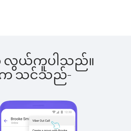
င်းက လွယ်ကူပါသည်။
ိပါက သင်သည်-