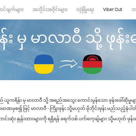
ာင်ချက်များ
အသိုင်းအဝိုင်းများ
လုံခြုံရေး
Viber Out
ဘ
း မှ မာလာဝီ သို့ ဖုန်းခေ
် ယူကရိန်း မှ မာလာဝီ သို့ အရည်အသွေး ကောင်းမွန်သော ဖုန်းခေါ်ဆိုမှုမ
မာဏမှစ၍ ဖြင့် မာလာဝီ - ကြိုးဖုန်း သို့မဟုတ် မိုဘိုင်းဖုန်း မည်သည့်နံပါတ်သ
ဆုံး နှုန်းထားများကို ရရှိရန် ခရက်ဒစ် ပက်ကေ့ချ်များ သို့မဟုတ် ဖုန်း