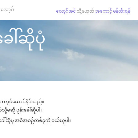
လော့ဂ်
လော့ဂ်အင်
သို့မဟုတ်
အကောင့် ဖန်တီးရန်
ါ်ဆိုပုံ
ျား လုပ်ဆောင်နိုင်သည်။
ို့မဆို ဖုန်းခေါ်ဆိုပါ။
ခေါ်ဆိုမှု အစီအစဉ်တစ်ခုကို ဝယ်ယူပါ။