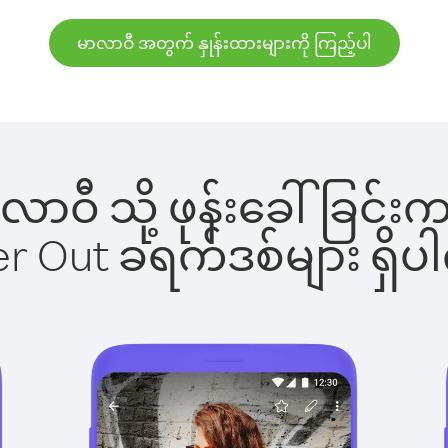
မာလာဝီ အတွက် နှုန်းထားများကို ကြည့်ပါ
မာလာဝီ သို့ ဖုန်းခေါ်ခြ
ber Out ခရက်ဒစ်များ ရှ