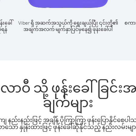
န်းခေါ်
Viber ရှိ အဆက်အသွယ်ကို ရွေးချယ်ပြီး ၎င်းတို့၏
စကားပ
ုရန်
အချက်အလက် မျက်နှာပြင်မှနေ၍ ဖုန်းခေါ်ပါ
ာလာဝီ သို့ ဖုန်းခေါ်ခြင်
ချက်များ
နည်းနည်းဖြင့် အချိန် ပိုကြာကြာ ဖုန်းပြောနိုင်စေပ
ော နှုန်းထားဖြင့် ဖုန်းခေါ်ဆိုနိုင်သည့် နည်းလမ်းမျာ