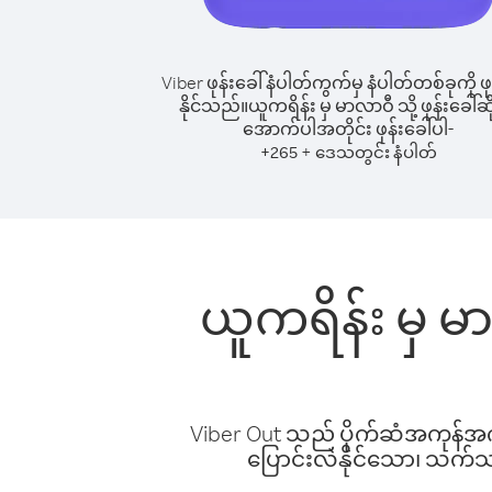
Viber ဖုန်းခေါ်နံပါတ်ကွက်မှ နံပါတ်တစ်ခုကို ဖု
နိုင်သည်။
ယူကရိန်း မှ မာလာဝီ သို့ ဖုန်းခေါ်ဆိ
အောက်ပါအတိုင်း ဖုန်းခေါ်ပါ-
+
+
265
ဒေသတွင်း နံပါတ်
ယူကရိန်း မှ မ
Viber Out သည် ပိုက်ဆံအကုန်အကျ 
ပြောင်းလဲနိုင်သော၊ သက်သာသ