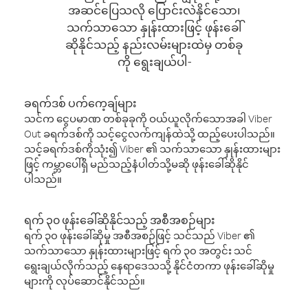
အဆင်ပြေသလို ပြောင်းလဲနိုင်သော၊
သက်သာသော နှုန်းထားဖြင့် ဖုန်းခေါ်
ဆိုနိုင်သည့် နည်းလမ်းများထဲမှ တစ်ခု
ကို ရွေးချယ်ပါ-
ခရက်ဒစ် ပက်ကေ့ချ်များ
သင်က ငွေပမာဏ တစ်ခုခုကို ဝယ်ယူလိုက်သောအခါ Viber
Out ခရက်ဒစ်ကို သင့်ငွေလက်ကျန်ထဲသို့ ထည့်ပေးပါသည်။
သင့်ခရက်ဒစ်ကိုသုံး၍ Viber ၏ သက်သာသော နှုန်းထားများ
ဖြင့် ကမ္ဘာပေါ်ရှိ မည်သည့်နံပါတ်သို့မဆို ဖုန်းခေါ်ဆိုနိုင်
ပါသည်။
ရက် ၃၀ ဖုန်းခေါ်ဆိုနိုင်သည့် အစီအစဉ်များ
ရက် ၃၀ ဖုန်းခေါ်ဆိုမှု အစီအစဉ်ဖြင့် သင်သည် Viber ၏
သက်သာသော နှုန်းထားများဖြင့် ရက် ၃၀ အတွင်း သင်
ရွေးချယ်လိုက်သည့် နေရာဒေသသို့ နိုင်ငံတကာ ဖုန်းခေါ်ဆိုမှု
များကို လုပ်ဆောင်နိုင်သည်။