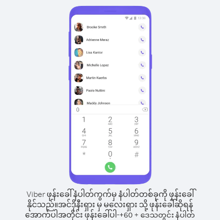
Viber ဖုန်းခေါ်နံပါတ်ကွက်မှ နံပါတ်တစ်ခုကို ဖုန်းခေါ်
နိုင်သည်။
အင်ဒိုနီးရှား မှ မလေးရှား သို့ ဖုန်းခေါ်ဆိုရန်
အောက်ပါအတိုင်း ဖုန်းခေါ်ပါ-
+
+
60
ဒေသတွင်း နံပါတ်