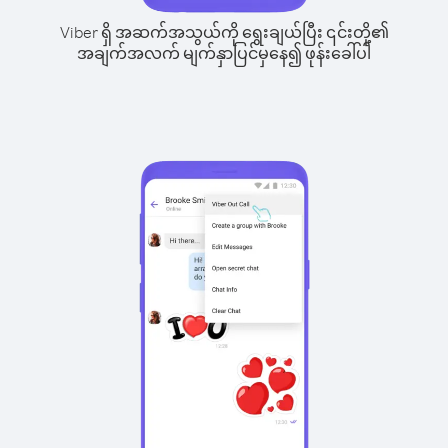
Viber ရှိ အဆက်အသွယ်ကို ရွေးချယ်ပြီး ၎င်းတို့၏
အချက်အလက် မျက်နှာပြင်မှနေ၍ ဖုန်းခေါ်ပါ