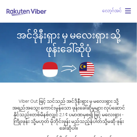
လော့ဂ်အင်
Togg
navig
အင်ဒိုနီးရှား မှ မလေးရှား သို့
ဖုန်းခေါ်ဆိုပုံ
Viber Out ဖြင့် သင်သည် အင်ဒိုနီးရှား မှ မလေးရှား သို့
အရည်အသွေး ကောင်းမွန်သော ဖုန်းခေါ်ဆိုမှုများ လုပ်ဆောင်
နိုင်သည်။
တစ်မိနစ်လျှင် 2.1 ¢ ပမာဏမှစ၍ ဖြင့် မလေးရှား -
ကြိုးဖုန်း သို့မဟုတ် မိုဘိုင်းဖုန်း မည်သည့်နံပါတ်သို့မဆို ဖုန်း
ခေါ်ဆိုပါ။