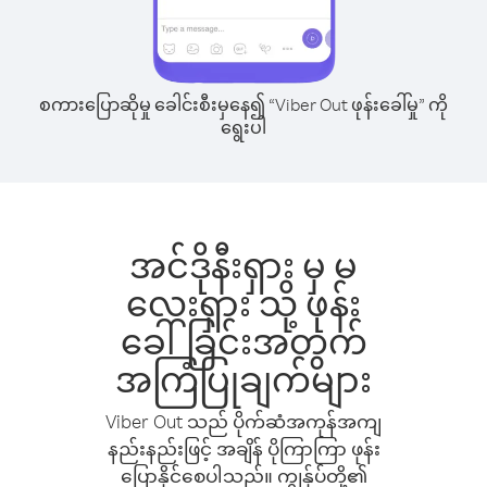
စကားပြောဆိုမှု ခေါင်းစီးမှနေ၍ “Viber Out ဖုန်းခေါ်မှု” ကို
ရွေးပါ
အင်ဒိုနီးရှား မှ မ
လေးရှား သို့ ဖုန်း
ခေါ်ခြင်းအတွက်
အကြံပြုချက်များ
Viber Out သည် ပိုက်ဆံအကုန်အကျ
နည်းနည်းဖြင့် အချိန် ပိုကြာကြာ ဖုန်း
ပြောနိုင်စေပါသည်။ ကျွန်ုပ်တို့၏