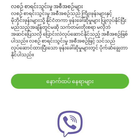
လစဉ် စာရင်းသွင်းမှု အစီအစဉ်များ
လစဉ် စာရင်းသွင်းမှု အစီအစဉ်သည် ကြိုးဖုန်းများနှင့်
မိုဘိုင်းဖုန်းများသို့ နိုင်ငံတကာ ဖုန်းခေါ်ဆိုမှုများ ပြုလုပ်နိုင်ပြီး
မည်သည့်အချိန်တွင်မဆို သက်တမ်းတိုးစရာ မလိုဘဲ
အဆင်ပြေသလို ပြောင်းလဲလုပ်ဆောင်နိုင်သည့် အစီအစဉ်ဖြစ်
ပါသည်။ လစဉ် စာရင်းသွင်းမှု အစီအစဉ်ဖြင့် သင်သည်
လုပ်ဆောင်ထားပြီးသော ဖုန်းခေါ်ဆိုမှုများတွင် ပိုက်ဆံချွေတာ
နိုင်ပါသည်။
နောက်ထပ် နေရာများ