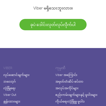
Viber မရှိသေးဘူးလား။
ခုပဲ ဒေါင်းလုတ်လုပ်လိုက်ပါ
VIBER
ကုမ္ပဏီ
လုပ်ဆောင်ချက်များ
Viber အကြောင်း
ဘလော့ဂ်
အမှတ်တံဆိပ် စင်တာ
လုံခြုံရေး
အလုပ်အကိုင်များ
Viber Out
စည်းကမ်းချက်များနှင့် မူဝါဒများ
နှုန်းထားများ
ကိုယ်ရေးလုံခြုံမှု မူဝါဒ