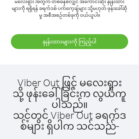
မလေးရှား အတွက် တစ်မိနစ်လျှင် အကောင်းဆုံး နှုန်းထား
များကို ရရှိရန် ခရက်ဒစ် ပက်ကေ့ချ်များ သို့မဟုတ် ဖုန်းခေါ်ဆို
မှု အစီအစဉ်တစ်ခုကို ဝယ်ယူပါ။
နှုန်းထားများကို ကြည့်ပါ
Viber Out ဖြင့် မလေးရှား
သို့ ဖုန်းခေါ်ခြင်းက လွယ်ကူ
ပါသည်။
သင့်တွင် Viber Out ခရက်ဒ
စ်များ ရှိပါက သင်သည်-