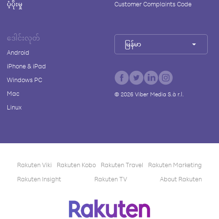
ပံ့ပိုးမှု
Customer Complaints Code
ဒေါင်းလုတ်
မြန်မာ
Android
iPhone & iPad
Windows PC
Mac
©
2026
Viber Media S.à r.l.
Linux
Rakuten Viki
Rakuten Kobo
Rakuten Travel
Rakuten Marketing
Rakuten Insight
Rakuten TV
About Rakuten