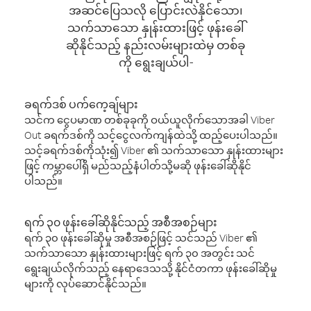
အဆင်ပြေသလို ပြောင်းလဲနိုင်သော၊
သက်သာသော နှုန်းထားဖြင့် ဖုန်းခေါ်
ဆိုနိုင်သည့် နည်းလမ်းများထဲမှ တစ်ခု
ကို ရွေးချယ်ပါ-
ခရက်ဒစ် ပက်ကေ့ချ်များ
သင်က ငွေပမာဏ တစ်ခုခုကို ဝယ်ယူလိုက်သောအခါ Viber
Out ခရက်ဒစ်ကို သင့်ငွေလက်ကျန်ထဲသို့ ထည့်ပေးပါသည်။
သင့်ခရက်ဒစ်ကိုသုံး၍ Viber ၏ သက်သာသော နှုန်းထားများ
ဖြင့် ကမ္ဘာပေါ်ရှိ မည်သည့်နံပါတ်သို့မဆို ဖုန်းခေါ်ဆိုနိုင်
ပါသည်။
ရက် ၃၀ ဖုန်းခေါ်ဆိုနိုင်သည့် အစီအစဉ်များ
ရက် ၃၀ ဖုန်းခေါ်ဆိုမှု အစီအစဉ်ဖြင့် သင်သည် Viber ၏
သက်သာသော နှုန်းထားများဖြင့် ရက် ၃၀ အတွင်း သင်
ရွေးချယ်လိုက်သည့် နေရာဒေသသို့ နိုင်ငံတကာ ဖုန်းခေါ်ဆိုမှု
များကို လုပ်ဆောင်နိုင်သည်။