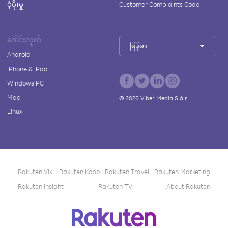
ပံ့ပိုးမှု
Customer Complaints Code
ဒေါင်းလုတ်
မြန်မာ
Android
iPhone & iPad
Windows PC
Mac
©
2026
Viber Media S.à r.l.
Linux
Rakuten Viki
Rakuten Kobo
Rakuten Travel
Rakuten Marketing
Rakuten Insight
Rakuten TV
About Rakuten