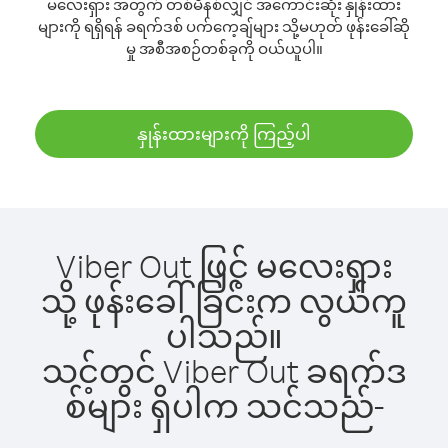
မလေးရှား အတွက် တစ်မိနစ်လျှင် အကောင်းဆုံး နှုန်းထား
များကို ရရှိရန် ခရက်ဒစ် ပက်ကေ့ချ်များ သို့မဟုတ် ဖုန်းခေါ်ဆို
မှု အစီအစဉ်တစ်ခုကို ဝယ်ယူပါ။
နှုန်းထားများကို ကြည့်ပါ
Viber Out ဖြင့် မလေးရှား
သို့ ဖုန်းခေါ်ခြင်းက လွယ်ကူ
ပါသည်။
သင့်တွင် Viber Out ခရက်ဒ
စ်များ ရှိပါက သင်သည်-