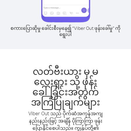
စကားပြောဆိုမှု ခေါင်းစီးမှနေ၍ “Viber Out ဖုန်းခေါ်မှု” ကို
ရွေးပါ
လတ်ဗီးယား မှ မ
လေးရှား သို့ ဖုန်း
ခေါ်ခြင်းအတွက်
အကြံပြုချက်များ
Viber Out သည် ပိုက်ဆံအကုန်အကျ
နည်းနည်းဖြင့် အချိန် ပိုကြာကြာ ဖုန်း
ပြောနိုင်စေပါသည်။ ကျွန်ုပ်တို့၏