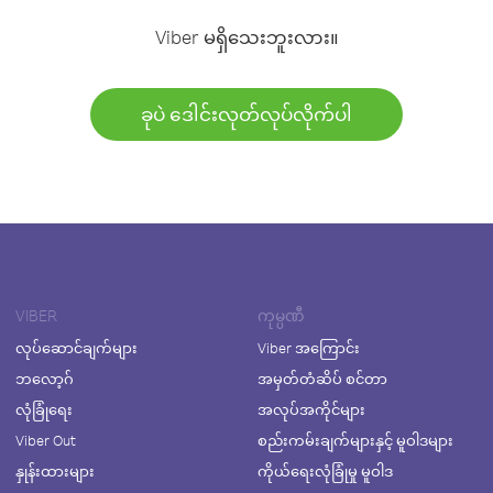
Viber မရှိသေးဘူးလား။
ခုပဲ ဒေါင်းလုတ်လုပ်လိုက်ပါ
VIBER
ကုမ္ပဏီ
လုပ်ဆောင်ချက်များ
Viber အကြောင်း
ဘလော့ဂ်
အမှတ်တံဆိပ် စင်တာ
လုံခြုံရေး
အလုပ်အကိုင်များ
Viber Out
စည်းကမ်းချက်များနှင့် မူဝါဒများ
နှုန်းထားများ
ကိုယ်ရေးလုံခြုံမှု မူဝါဒ