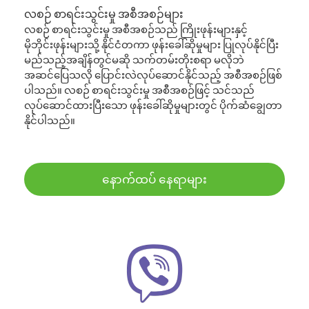
လစဉ် စာရင်းသွင်းမှု အစီအစဉ်များ
လစဉ် စာရင်းသွင်းမှု အစီအစဉ်သည် ကြိုးဖုန်းများနှင့်
မိုဘိုင်းဖုန်းများသို့ နိုင်ငံတကာ ဖုန်းခေါ်ဆိုမှုများ ပြုလုပ်နိုင်ပြီး
မည်သည့်အချိန်တွင်မဆို သက်တမ်းတိုးစရာ မလိုဘဲ
အဆင်ပြေသလို ပြောင်းလဲလုပ်ဆောင်နိုင်သည့် အစီအစဉ်ဖြစ်
ပါသည်။ လစဉ် စာရင်းသွင်းမှု အစီအစဉ်ဖြင့် သင်သည်
လုပ်ဆောင်ထားပြီးသော ဖုန်းခေါ်ဆိုမှုများတွင် ပိုက်ဆံချွေတာ
နိုင်ပါသည်။
နောက်ထပ် နေရာများ