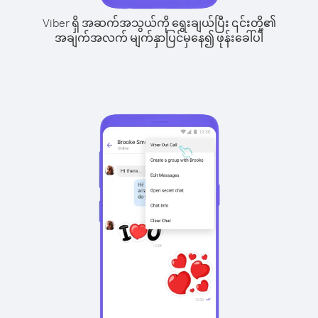
Viber ရှိ အဆက်အသွယ်ကို ရွေးချယ်ပြီး ၎င်းတို့၏
အချက်အလက် မျက်နှာပြင်မှနေ၍ ဖုန်းခေါ်ပါ