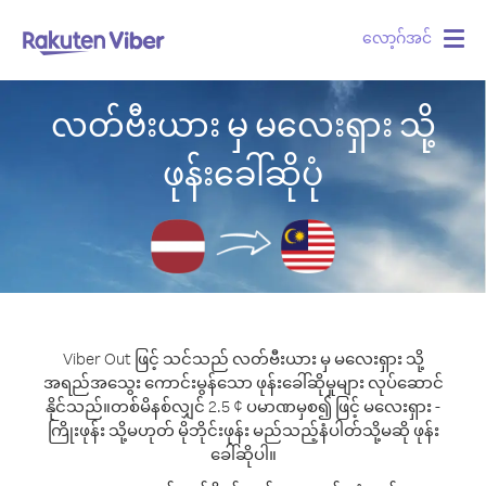
လော့ဂ်အင်
Togg
navig
လတ်ဗီးယား မှ မလေးရှား သို့
ဖုန်းခေါ်ဆိုပုံ
Viber Out ဖြင့် သင်သည် လတ်ဗီးယား မှ မလေးရှား သို့
အရည်အသွေး ကောင်းမွန်သော ဖုန်းခေါ်ဆိုမှုများ လုပ်ဆောင်
နိုင်သည်။
တစ်မိနစ်လျှင် 2.5 ¢ ပမာဏမှစ၍ ဖြင့် မလေးရှား -
ကြိုးဖုန်း သို့မဟုတ် မိုဘိုင်းဖုန်း မည်သည့်နံပါတ်သို့မဆို ဖုန်း
ခေါ်ဆိုပါ။