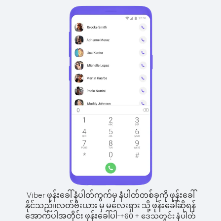
Viber ဖုန်းခေါ်နံပါတ်ကွက်မှ နံပါတ်တစ်ခုကို ဖုန်းခေါ်
နိုင်သည်။
လတ်ဗီးယား မှ မလေးရှား သို့ ဖုန်းခေါ်ဆိုရန်
အောက်ပါအတိုင်း ဖုန်းခေါ်ပါ-
+
+
60
ဒေသတွင်း နံပါတ်