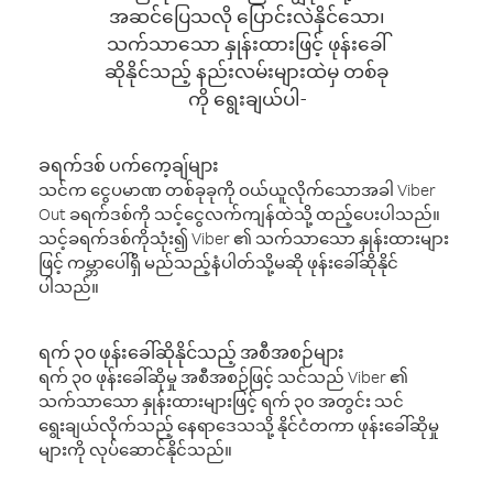
အဆင်ပြေသလို ပြောင်းလဲနိုင်သော၊
သက်သာသော နှုန်းထားဖြင့် ဖုန်းခေါ်
ဆိုနိုင်သည့် နည်းလမ်းများထဲမှ တစ်ခု
ကို ရွေးချယ်ပါ-
ခရက်ဒစ် ပက်ကေ့ချ်များ
သင်က ငွေပမာဏ တစ်ခုခုကို ဝယ်ယူလိုက်သောအခါ Viber
Out ခရက်ဒစ်ကို သင့်ငွေလက်ကျန်ထဲသို့ ထည့်ပေးပါသည်။
သင့်ခရက်ဒစ်ကိုသုံး၍ Viber ၏ သက်သာသော နှုန်းထားများ
ဖြင့် ကမ္ဘာပေါ်ရှိ မည်သည့်နံပါတ်သို့မဆို ဖုန်းခေါ်ဆိုနိုင်
ပါသည်။
ရက် ၃၀ ဖုန်းခေါ်ဆိုနိုင်သည့် အစီအစဉ်များ
ရက် ၃၀ ဖုန်းခေါ်ဆိုမှု အစီအစဉ်ဖြင့် သင်သည် Viber ၏
သက်သာသော နှုန်းထားများဖြင့် ရက် ၃၀ အတွင်း သင်
ရွေးချယ်လိုက်သည့် နေရာဒေသသို့ နိုင်ငံတကာ ဖုန်းခေါ်ဆိုမှု
များကို လုပ်ဆောင်နိုင်သည်။