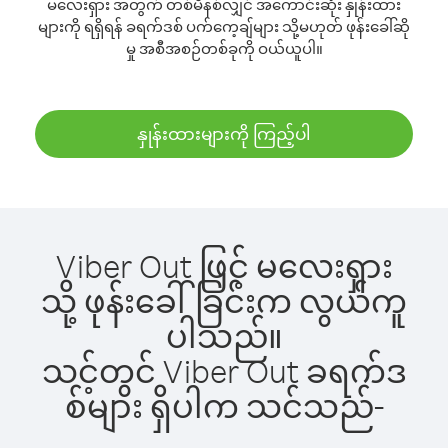
မလေးရှား အတွက် တစ်မိနစ်လျှင် အကောင်းဆုံး နှုန်းထား
များကို ရရှိရန် ခရက်ဒစ် ပက်ကေ့ချ်များ သို့မဟုတ် ဖုန်းခေါ်ဆို
မှု အစီအစဉ်တစ်ခုကို ဝယ်ယူပါ။
နှုန်းထားများကို ကြည့်ပါ
Viber Out ဖြင့် မလေးရှား
သို့ ဖုန်းခေါ်ခြင်းက လွယ်ကူ
ပါသည်။
သင့်တွင် Viber Out ခရက်ဒ
စ်များ ရှိပါက သင်သည်-