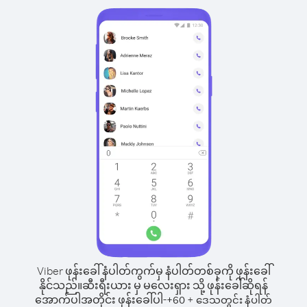
Viber ဖုန်းခေါ်နံပါတ်ကွက်မှ နံပါတ်တစ်ခုကို ဖုန်းခေါ်
နိုင်သည်။
ဆီးရီးယား မှ မလေးရှား သို့ ဖုန်းခေါ်ဆိုရန်
အောက်ပါအတိုင်း ဖုန်းခေါ်ပါ-
+
+
60
ဒေသတွင်း နံပါတ်