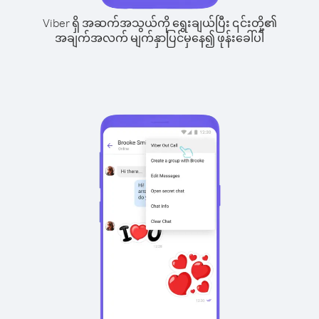
Viber ရှိ အဆက်အသွယ်ကို ရွေးချယ်ပြီး ၎င်းတို့၏
အချက်အလက် မျက်နှာပြင်မှနေ၍ ဖုန်းခေါ်ပါ