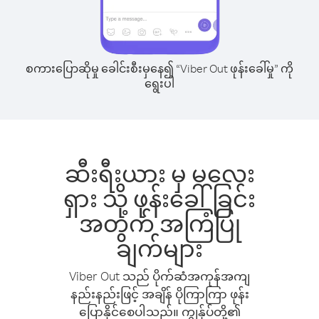
စကားပြောဆိုမှု ခေါင်းစီးမှနေ၍ “Viber Out ဖုန်းခေါ်မှု” ကို
ရွေးပါ
ဆီးရီးယား မှ မလေး
ရှား သို့ ဖုန်းခေါ်ခြင်း
အတွက် အကြံပြု
ချက်များ
Viber Out သည် ပိုက်ဆံအကုန်အကျ
နည်းနည်းဖြင့် အချိန် ပိုကြာကြာ ဖုန်း
ပြောနိုင်စေပါသည်။ ကျွန်ုပ်တို့၏