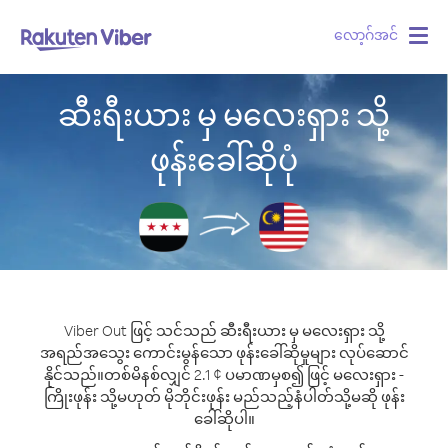
လော့ဂ်အင်
Togg
navig
ဆီးရီးယား မှ မလေးရှား သို့
ဖုန်းခေါ်ဆိုပုံ
Viber Out ဖြင့် သင်သည် ဆီးရီးယား မှ မလေးရှား သို့
အရည်အသွေး ကောင်းမွန်သော ဖုန်းခေါ်ဆိုမှုများ လုပ်ဆောင်
နိုင်သည်။
တစ်မိနစ်လျှင် 2.1 ¢ ပမာဏမှစ၍ ဖြင့် မလေးရှား -
ကြိုးဖုန်း သို့မဟုတ် မိုဘိုင်းဖုန်း မည်သည့်နံပါတ်သို့မဆို ဖုန်း
ခေါ်ဆိုပါ။