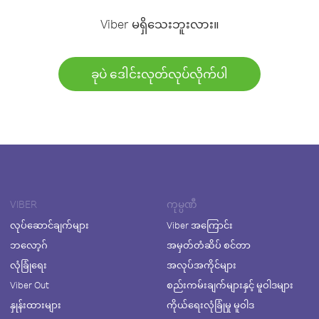
Viber မရှိသေးဘူးလား။
ခုပဲ ဒေါင်းလုတ်လုပ်လိုက်ပါ
VIBER
ကုမ္ပဏီ
လုပ်ဆောင်ချက်များ
Viber အကြောင်း
ဘလော့ဂ်
အမှတ်တံဆိပ် စင်တာ
လုံခြုံရေး
အလုပ်အကိုင်များ
Viber Out
စည်းကမ်းချက်များနှင့် မူဝါဒများ
နှုန်းထားများ
ကိုယ်ရေးလုံခြုံမှု မူဝါဒ