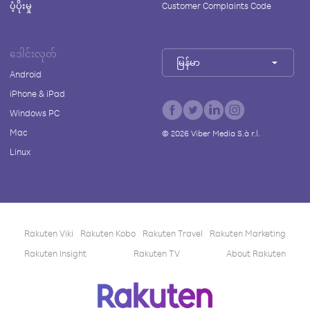
ပံ့ပိုးမှု
Customer Complaints Code
ဒေါင်းလုတ်
မြန်မာ
Android
iPhone & iPad
Windows PC
Mac
©
2026
Viber Media S.à r.l.
Linux
Rakuten Viki
Rakuten Kobo
Rakuten Travel
Rakuten Marketing
Rakuten Insight
Rakuten TV
About Rakuten