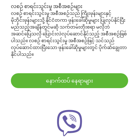
လစဉ် စာရင်းသွင်းမှု အစီအစဉ်များ
လစဉ် စာရင်းသွင်းမှု အစီအစဉ်သည် ကြိုးဖုန်းများနှင့်
မိုဘိုင်းဖုန်းများသို့ နိုင်ငံတကာ ဖုန်းခေါ်ဆိုမှုများ ပြုလုပ်နိုင်ပြီး
မည်သည့်အချိန်တွင်မဆို သက်တမ်းတိုးစရာ မလိုဘဲ
အဆင်ပြေသလို ပြောင်းလဲလုပ်ဆောင်နိုင်သည့် အစီအစဉ်ဖြစ်
ပါသည်။ လစဉ် စာရင်းသွင်းမှု အစီအစဉ်ဖြင့် သင်သည်
လုပ်ဆောင်ထားပြီးသော ဖုန်းခေါ်ဆိုမှုများတွင် ပိုက်ဆံချွေတာ
နိုင်ပါသည်။
နောက်ထပ် နေရာများ